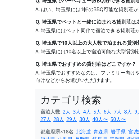
Q. 埼玉県でバーベキュー(BBQ)ができる貸
A. はい、埼玉県には1軒のBBQ可能な貸別
Q. 埼玉県でペットと一緒に泊まれる貸別荘は
A. 埼玉県にはペット同伴で宿泊できる貸別
Q. 埼玉県で10人以上の大人数で泊まれる貸
A. 埼玉県には10名以上で宿泊可能な大型貸
Q. 埼玉県でおすすめの貸別荘はどこですか？
A. 埼玉県でおすすめなのは、ファミリー向
向けなどからお選びいただけます。
カテゴリ検索
宿泊人数
2人
3人
4人
5人
6人
7人
8人
9
27人
28人
29人
30人
40人〜
50人〜
都道府県×18名
北海道
青森県
岩手県
宮城