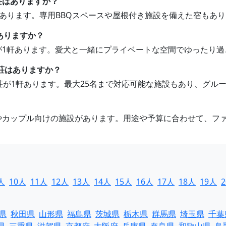
別荘はありますか？
荘があります。専用BBQスペースや屋根付き施設を備えた宿もあ
ありますか？
荘が1軒あります。愛犬と一緒にプライベートな空間でゆったり
別荘はありますか？
別荘が1軒あります。最大25名まで対応可能な施設もあり、グ
けやカップル向けの施設があります。用途や予算に合わせて、フ
人
10人
11人
12人
13人
14人
15人
16人
17人
18人
19人
県
秋田県
山形県
福島県
茨城県
栃木県
群馬県
埼玉県
千葉