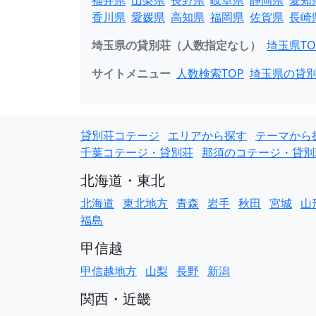
福井県
山梨県
長野県
岐阜県
静岡県
愛知
香川県
愛媛県
高知県
福岡県
佐賀県
長崎
埼玉県の貸別荘（人数指定なし）
埼玉県TO
サイトメニュー
人数検索TOP
埼玉県の貸
貸別荘コテージ
エリアから探す
テーマから
千葉コテージ・貸別荘
那須のコテージ・貸別
北海道・東北
北海道
東北地方
青森
岩手
秋田
宮城
山
福島
甲信越
甲信越地方
山梨
長野
新潟
関西・近畿