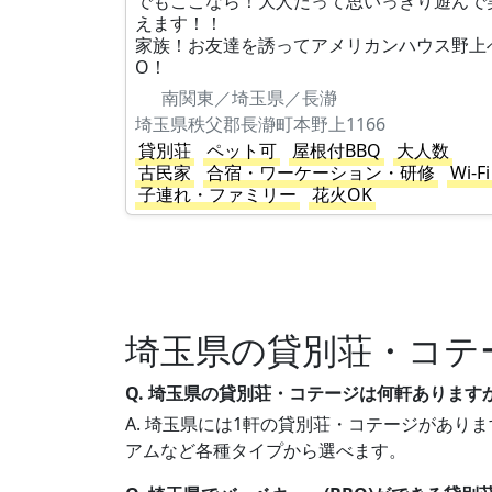
でもここなら！大人だって思いっきり遊んで
えます！！
家族！お友達を誘ってアメリカンハウス野上
O！
南関東／埼玉県／長瀞
埼玉県秩父郡長瀞町本野上1166
貸別荘
ペット可
屋根付BBQ
大人数
古民家
合宿・ワーケーション・研修
Wi-Fi
子連れ・ファミリー
花火OK
埼玉県の貸別荘・コテ
Q. 埼玉県の貸別荘・コテージは何軒あります
A. 埼玉県には1軒の貸別荘・コテージがありま
アムなど各種タイプから選べます。