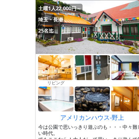
土曜1人22,000円～
埼玉・長瀞
25名迄
リビング
アメリカンハウス-野上
今は公園で思いっきり遊ぶのも・・・中々難
い時代。