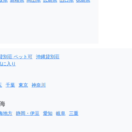
取県
島根県
岡山県
広島県
山口県
徳島県
貸別荘 ペット可
沖縄貸別荘
気に入り
玉
千葉
東京
神奈川
海
海地方
静岡・伊豆
愛知
岐阜
三重