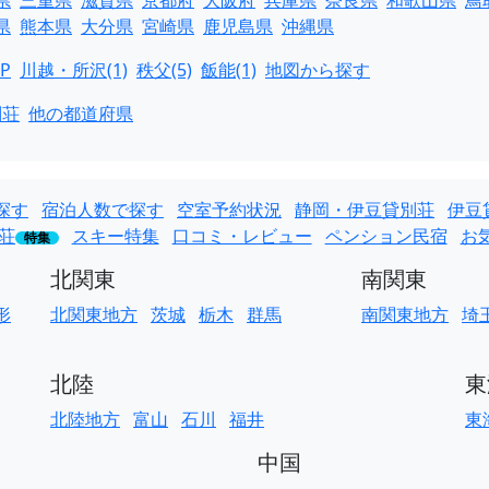
県
三重県
滋賀県
京都府
大阪府
兵庫県
奈良県
和歌山県
鳥
県
熊本県
大分県
宮崎県
鹿児島県
沖縄県
P
川越・所沢(1)
秩父(5)
飯能(1)
地図から探す
別荘
他の都道府県
探す
宿泊人数で探す
空室予約状況
静岡・伊豆貸別荘
伊豆
荘
スキー特集
口コミ・レビュー
ペンション民宿
お
特集
北関東
南関東
形
北関東地方
茨城
栃木
群馬
南関東地方
埼
北陸
東
北陸地方
富山
石川
福井
東
中国