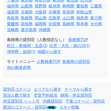
千葉県
東京都
神奈川県
新潟県
富山県
石川県
福井県
山梨県
長野県
岐阜県
静岡県
愛知県
三重県
滋賀県
京都府
大阪府
兵庫県
奈良県
和歌山県
鳥取県
島根県
岡山県
広島県
山口県
徳島県
香川県
愛媛県
高知県
福岡県
佐賀県
長崎県
熊本県
大分県
宮崎県
鹿児島県
沖縄県
島根県の貸別荘（人数指定なし）
島根県TOP
松江・美保関・玉造(2)
出雲・大社・湯の川(1)
津和野・益田(1)
地図から探す
サイトメニュー
人数検索TOP
島根県の貸別荘
他の都道府県
貸別荘コテージ
エリアから探す
テーマから探す
宿泊人数で探す
空室予約状況
静岡・伊豆貸別荘
伊豆貸別荘 ペット可
沖縄貸別荘
千葉コテージ・貸別荘
那須のコテージ・貸別荘
スキー特集
特集