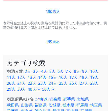
地図表示
表示料金は過去の見積り実績を統計的に示した中央参考値です。実
際の宿泊料金の下限および上限ではありません。
地図表示
カテゴリ検索
宿泊人数
2人
3人
4人
5人
6人
7人
8人
9人
10人
11人
12人
13人
14人
15人
16人
17人
18人
19人
20人
21人
22人
23人
24人
25人
26人
27人
28人
29人
30人
40人〜
50人〜
都道府県×27名
北海道
青森県
岩手県
宮城県
秋田県
山形県
福島県
茨城県
栃木県
群馬県
埼玉県