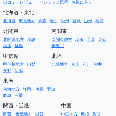
口コミ・レビュー
ペンション民宿
お気に入り
北海道・東北
北海道
東北地方
青森
岩手
秋田
宮城
山形
福島
北関東
南関東
北関東地方
茨城
南関東地方
埼玉
千葉
東京
栃木
群馬
神奈川
甲信越
北陸
甲信越地方
山梨
北陸地方
富山
石川
福井
長野
新潟
東海
東海地方
静岡・伊豆
愛知
岐阜
三重
関西・近畿
中国
関西・近畿地方
滋賀
中国地方
島根
鳥取