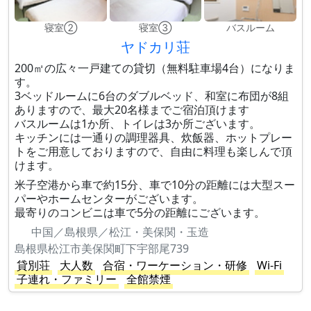
寝室②
寝室③
バスルーム
ヤドカリ荘
200㎡の広々一戸建ての貸切（無料駐車場4台）になりま
す。
3ベッドルームに6台のダブルベッド、和室に布団が8組
ありますので、最大20名様までご宿泊頂けます
バスルームは1か所、トイレは3か所ございます。
キッチンには一通りの調理器具、炊飯器、ホットプレー
トをご用意しておりますので、自由に料理も楽しんで頂
けます。
米子空港から車で約15分、車で10分の距離には大型スー
パーやホームセンターがございます。
最寄りのコンビニは車で5分の距離にございます。
中国／島根県／松江・美保関・玉造
島根県松江市美保関町下宇部尾739
貸別荘
大人数
合宿・ワーケーション・研修
Wi-Fi
子連れ・ファミリー
全館禁煙