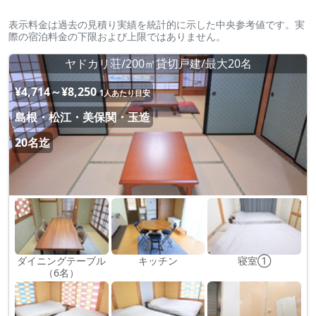
表示料金は過去の見積り実績を統計的に示した中央参考値です。実
際の宿泊料金の下限および上限ではありません。
ヤドカリ荘/200㎡貸切戸建/最大20名
¥4,714～¥8,250
1人あたり目安
島根・松江・美保関・玉造
20名迄
ダイニングテーブル
キッチン
寝室①
（6名）