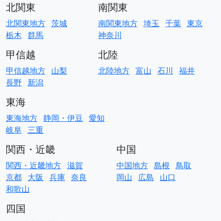
北関東
南関東
北関東地方
茨城
南関東地方
埼玉
千葉
東京
栃木
群馬
神奈川
甲信越
北陸
甲信越地方
山梨
北陸地方
富山
石川
福井
長野
新潟
東海
東海地方
静岡・伊豆
愛知
岐阜
三重
関西・近畿
中国
関西・近畿地方
滋賀
中国地方
島根
鳥取
京都
大阪
兵庫
奈良
岡山
広島
山口
和歌山
四国