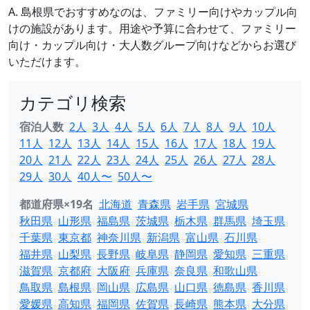
A. 島根県でおすすめなのは、ファミリー向けやカップル向
けの施設があります。用途や予算に合わせて、ファミリー
向け・カップル向け・大人数グループ向けなどからお選び
いただけます。
カテゴリ検索
宿泊人数
2人
3人
4人
5人
6人
7人
8人
9人
10人
11人
12人
13人
14人
15人
16人
17人
18人
19人
20人
21人
22人
23人
24人
25人
26人
27人
28人
29人
30人
40人〜
50人〜
都道府県×19名
北海道
青森県
岩手県
宮城県
秋田県
山形県
福島県
茨城県
栃木県
群馬県
埼玉県
千葉県
東京都
神奈川県
新潟県
富山県
石川県
福井県
山梨県
長野県
岐阜県
静岡県
愛知県
三重県
滋賀県
京都府
大阪府
兵庫県
奈良県
和歌山県
鳥取県
島根県
岡山県
広島県
山口県
徳島県
香川県
愛媛県
高知県
福岡県
佐賀県
長崎県
熊本県
大分県