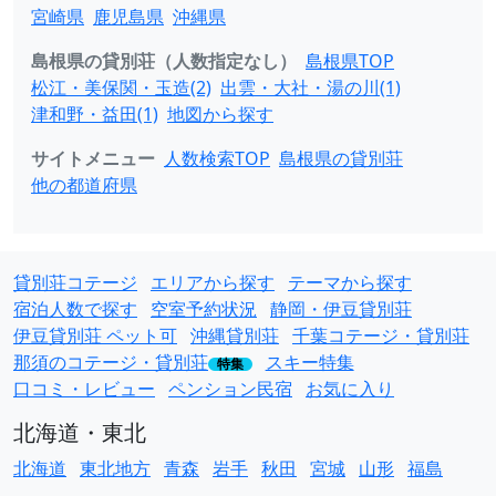
宮崎県
鹿児島県
沖縄県
島根県の貸別荘（人数指定なし）
島根県TOP
松江・美保関・玉造(2)
出雲・大社・湯の川(1)
津和野・益田(1)
地図から探す
サイトメニュー
人数検索TOP
島根県の貸別荘
他の都道府県
貸別荘コテージ
エリアから探す
テーマから探す
宿泊人数で探す
空室予約状況
静岡・伊豆貸別荘
伊豆貸別荘 ペット可
沖縄貸別荘
千葉コテージ・貸別荘
那須のコテージ・貸別荘
スキー特集
特集
口コミ・レビュー
ペンション民宿
お気に入り
北海道・東北
北海道
東北地方
青森
岩手
秋田
宮城
山形
福島