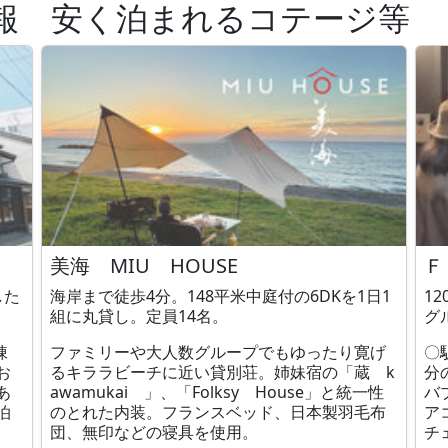
報 安く泊まれるコテージ等
美海 MIU HOUSE
Ｆ
した
海岸まで徒歩4分。148平米中庭付の6DKを1日1
1
組に丸貸し。定員14名。
グ
棟
ファミリーや大人数グループでもゆったり寛げ
〇
お
るキララビーチに近い貸別荘。姉妹宿の「蔵 k
分
あ
awamukai 」、「Folksy House」と統一性
バ
泊
のとれた内装。フランスベッド、日本製羽毛布
ア
団、無印などの寝具を使用。
チ