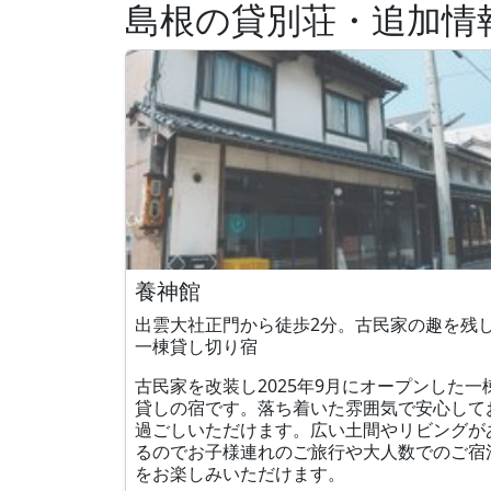
島根の貸別荘・追加情
養神館
出雲大社正門から徒歩2分。古民家の趣を残
一棟貸し切り宿
古民家を改装し2025年9月にオープンした一
貸しの宿です。落ち着いた雰囲気で安心して
過ごしいただけます。広い土間やリビングが
るのでお子様連れのご旅行や大人数でのご宿
をお楽しみいただけます。