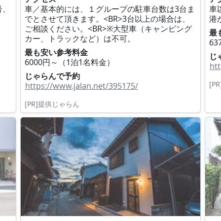
号、
車／基本的には、１グループの駐車台数は3台ま
車
でとさせて頂きます。<BR>3台以上の場合は、
港
ご相談ください。<BR>※大型車（キャンピング
最
カー、トラックなど）は不可。
6
最も安い参考料金
じ
6000円～（1泊1名料金）
ht
じゃらんで予約
[P
https://www.jalan.net/395175/
[PR]提供じゃらん