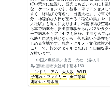
町中荒木に位置し、観光にもビジネスにも最
なロケーションです。徒歩・車でアクセスし
すく、縁結びで有名な「出雲大社」まで車で
分、神秘的な夕日が望める「稲佐の浜」や「
大社駅」も近くにあります。出雲縁結び空港
ら車で約30分、JR出雲市駅からはバスやタク
ーで約20分とアクセスも良好。出雲ならでは
伝統と自然を感じながら、落ち着いた滞在を
しめる立地です。観光・グルメ・文化体験の
点として、旅のスタイルに合わせた自由な滞
が叶います。
中国／島根県／出雲・大社・湯の川
島根県出雲市大社町中荒木160
コンドミニアム
大人数
Wi-Fi
子連れ・ファミリー
全館禁煙
海沿い・海水浴