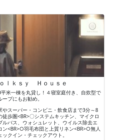
ｏｌｋｓｙ Ｈｏｕｓｅ
20平米一棟を丸貸し！４寝室庭付き、自炊型で
ループにもお勧め。
駅やスーパー・コンビニ・飲食店まで3分～8
の徒歩圏<BR>〇システムキッチン、マイクロ
ブルバス、ウォシュレット、ウイルス除去エ
コン<BR>○羽毛布団と上質リネン<BR>○無人
ェックイン・チェックアウト。