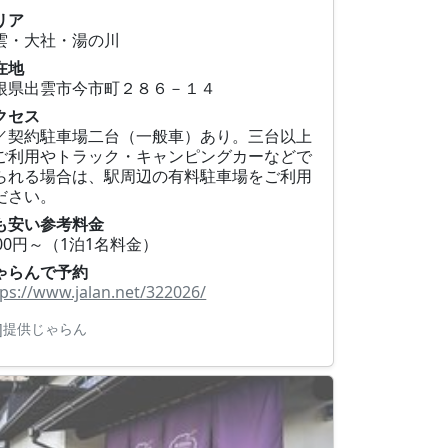
リア
雲・大社・湯の川
在地
根県出雲市今市町２８６－１４
クセス
／契約駐車場二台（一般車）あり。三台以上
ご利用やトラック・キャンピングカーなどで
られる場合は、駅周辺の有料駐車場をご利用
ださい。
も安い参考料金
500円～（1泊1名料金）
ゃらんで予約
tps://www.jalan.net/322026/
R]提供じゃらん