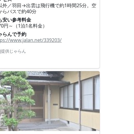
以外／羽田→出雲は飛行機で約1時間25分。空
からバスで約40分
も安い参考料金
370円～（1泊1名料金）
ゃらんで予約
tps://www.jalan.net/339203/
R]提供じゃらん