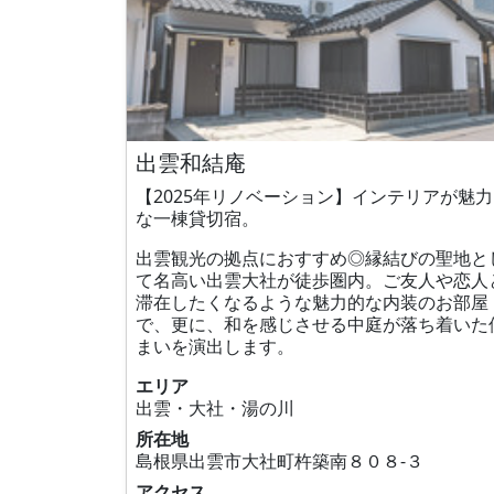
出雲和結庵
【2025年リノベーション】インテリアが魅
な一棟貸切宿。
出雲観光の拠点におすすめ◎縁結びの聖地と
て名高い出雲大社が徒歩圏内。ご友人や恋人
滞在したくなるような魅力的な内装のお部屋
で、更に、和を感じさせる中庭が落ち着いた
まいを演出します。
エリア
出雲・大社・湯の川
所在地
島根県出雲市大社町杵築南８０８‐３
アクセス