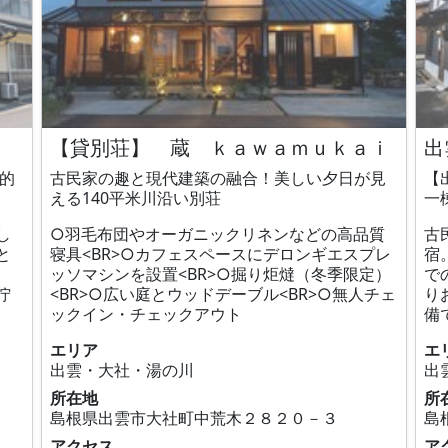
【貸別荘】 蔵 ｋａｗａｍｕｋａｉ
出
力的
古民家の趣と現代建築の融合！美しい夕日が見
【
える140平米川沿い別荘
一
し
○羽毛布団やオーガニックリネンなどの高品質
古
と
寝具<BR>○カフェスペースにデロンギエスプレ
宿
ッソマシンを設置<BR>○掘り炬燵（冬季限定）
で
佇
<BR>○広い庭とウッドデーブル<BR>○無人チェ
り
ックイン・チェックアウト
備
エリア
エ
出雲・大社・湯の川
出
所在地
所
島根県出雲市大社町中荒木２８２０－３
島
アクセス
ア