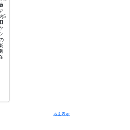
適
や
約5
旧
か
シ
の
楽
拠
在
地図表示