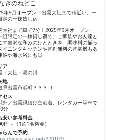
なぎのねどこ
025年9月オープン！出雲大社まで程近い、一
限定の一棟貸し宿
雲大社まで車で7分！2025年9月オープン・一
一組限定の一棟貸し宿で、ご家族やお友達と
ごす贅沢な和みのひとときを。調味料の揃っ
ダイニングキッチンや洗剤無料の洗濯機もあ
連泊や海水浴にも◎
リア
雲・大社・湯の川
在地
根県出雲市浜町３３３‐１
クセス
以外／出雲縁結び空港着、レンタカー等車で
30分
も安い参考料金
000円～（1泊1名料金）
ゃらんで予約
tps://www.jalan.net/370103/