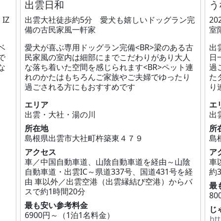
出雲日和
う
IZ
出雲大社徒歩約5分 愛犬も嬉しいドッグラン完
2
備の古民家風一軒家
室
ベ
愛犬が喜ぶ専用ドッグラン完備<BR>梁のある古
出
で
民家風の室内は細部にまでこだわりがあり大人
日
な
な落ち着いた空間を感じられます<BR>ペット連
過
れのかたはもちろんご家族やご夫婦でゆったり
た
過ごされる方にもおすすめです
り
エリア
エ
出雲・大社・湯の川
出
所在地
所
島根県出雲市大社町杵築東４７９
島
アクセス
ア
車／中国自動車道、山陰自動車道を経由～山陰
車
自動車道・出雲IC～県道337号、国道431号を経
約
由 車以外／出雲空港（出雲縁結び空港）からバ
最
スで約1時間20分
8
最も安い参考料金
じ
6900円～（1泊1名料金）
ht