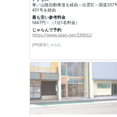
車／山陰自動車道を経由～出雲IC～国道337
431号を経由
最も安い参考料金
5667円～（1泊1名料金）
じゃらんで予約
https://www.jalan.net/339652/
[PR]提供じゃらん