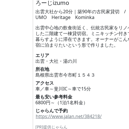
ろーじizumo
出雲大社から20分｜築90年の古民家貸切 / 
UMO Heritage Kominka
出雲中心地の飲食街近く、伝統古民家をリノ
した二階建て一棟貸切宿。ミニキッチン付き
暮らすように滞在できます。オーナーがこん
宿に泊まりたいという形で作りました。
エリア
出雲・大社・湯の川
所在地
島根県出雲市今市町１５４３
アクセス
車／車～斐川IC～車で15分
最も安い参考料金
6800円～（1泊1名料金）
じゃらんで予約
https://www.jalan.net/384218/
[PR]提供じゃらん