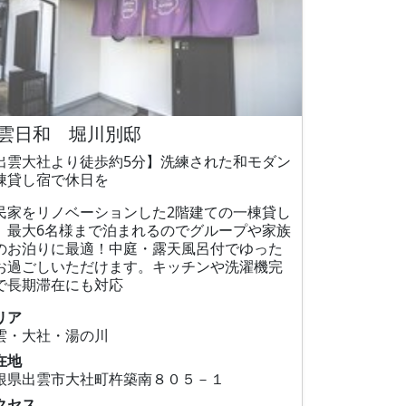
雲日和 堀川別邸
出雲大社より徒歩約5分】洗練された和モダン
棟貸し宿で休日を
民家をリノベーションした2階建ての一棟貸し
。最大6名様まで泊まれるのでグループや家族
のお泊りに最適！中庭・露天風呂付でゆった
お過ごしいただけます。キッチンや洗濯機完
で長期滞在にも対応
リア
雲・大社・湯の川
在地
根県出雲市大社町杵築南８０５－１
クセス