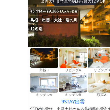
出雲大社まで車で約3分/最大12名OK
¥5,114～¥9,286
1人あたり目安
島根・出雲・大社・湯の川
12名迄
外観B
リビングA
リビングB
キッチンA
キッチンB
寝室A
9STAY出雲
9STAY出雲は、出雲大社のある島根県出雲市