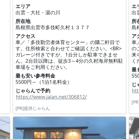
エリア
エ
出雲・大社・湯の川
出
所在地
所
島根県出雲市多伎町久村１３７７
島
アクセス
ア
車／「多伎勤労者体育センター」の隣二軒目で
車
す。住所検索と合わせてご確認ください。<BR>
の
ガレージ付きですが、1台分しか駐車できませ
来
ん。2台目以降は、徒歩3～4分の久村海岸無料駐
く
車場をご利用ください。
最
最も安い参考料金
5
5500円～（1泊1名料金）
じ
じゃらんで予約
ht
https://www.jalan.net/306812/
[P
[PR]提供じゃらん