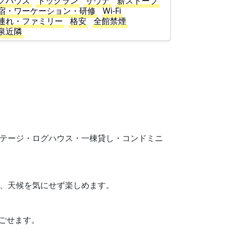
グハウス
ドッグラン
サウナ
薪ストーブ
宿・ワーケーション・研修
Wi-Fi
連れ・ファミリー
格安
全館禁煙
泉近隣
す。コテージ・ログハウス・一棟貸し・コンドミニ
り、天候を気にせず楽しめます。
過ごせます。