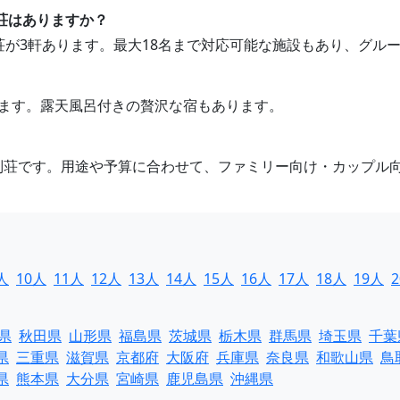
別荘はありますか？
別荘が3軒あります。最大18名まで対応可能な施設もあり、グ
ります。露天風呂付きの贅沢な宿もあります。
級別荘です。用途や予算に合わせて、ファミリー向け・カップル
人
10人
11人
12人
13人
14人
15人
16人
17人
18人
19人
県
秋田県
山形県
福島県
茨城県
栃木県
群馬県
埼玉県
千葉
県
三重県
滋賀県
京都府
大阪府
兵庫県
奈良県
和歌山県
鳥
県
熊本県
大分県
宮崎県
鹿児島県
沖縄県