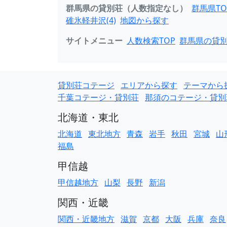
群馬県の貸別荘（人数指定なし）
群馬県TO
碓氷軽井沢(4)
地図から探す
サイトメニュー
人数検索TOP
群馬県の貸
貸別荘コテージ
エリアから探す
テーマから
千葉コテージ・貸別荘
那須のコテージ・貸別
北海道・東北
北海道
東北地方
青森
岩手
秋田
宮城
山
福島
甲信越
甲信越地方
山梨
長野
新潟
関西・近畿
関西・近畿地方
滋賀
京都
大阪
兵庫
奈良