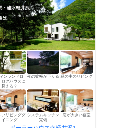
馬・碓氷軽井沢
8名迄
ィンランドロ
夜の蚊帳が下りる
緑の中のリビング
 ログハウスに
見える？
～いリビングダ
システムキッチン
窓が大きい寝室
イニング
完備
ポーラーハウス南軽井沢1