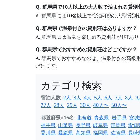
Q. 群馬県で10人以上の大人数で泊まれる貸
A. 群馬県には10名以上で宿泊可能な大型貸
Q. 群馬県で温泉付きの貸別荘はありますか？
A. 群馬県には温泉を楽しめる貸別荘が1軒あ
Q. 群馬県でおすすめの貸別荘はどこですか？
A. 群馬県でおすすめなのは、温泉付きの高
だけます。
カテゴリ検索
宿泊人数
2人
3人
4人
5人
6人
7人
8人
9
27人
28人
29人
30人
40人〜
50人〜
都道府県×16名
北海道
青森県
岩手県
宮城
福井県
山梨県
長野県
岐阜県
静岡県
愛知
香川県
愛媛県
高知県
福岡県
佐賀県
長崎