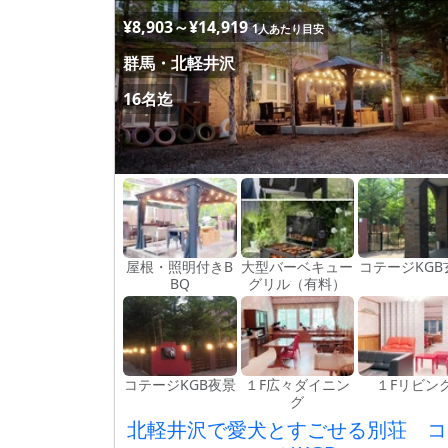
¥8,903～¥14,919
1人あたり目安
群馬・北軽井沢
16名迄
屋根・照明付きB
大型バーベキュー
コテージKGB
BQ
グリル（有料）
コテージKGB夜景
１F広々ダイニン
１Fリビン
グ
北軽井沢で愛犬とすごせる別荘 コ