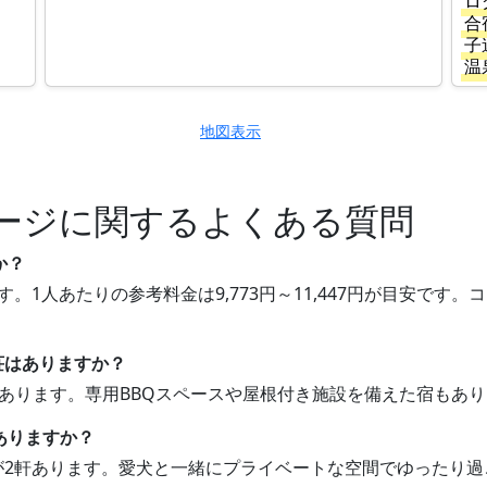
ロ
合
子
温
地図表示
ージに関するよくある質問
か？
す。1人あたりの参考料金は9,773円～11,447円が目安で
別荘はありますか？
荘があります。専用BBQスペースや屋根付き施設を備えた宿もあ
ありますか？
荘が2軒あります。愛犬と一緒にプライベートな空間でゆったり