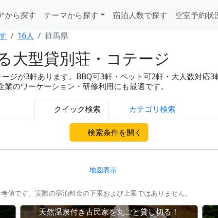
アから探す
テーマから探す
宿泊人数で探す
空室予約状
す
16人
群馬県
れる大型貸別荘・コテージ
ジが3軒あります。BBQ可3軒・ペット可2軒・大人数対応3軒・
、企業のワーケーション・研修利用にも最適です。
クイック検索
カテゴリ検索
検索条件を開く
地図表示
参考値です。実際の宿泊料金の下限および上限ではありません。
天然温泉付き古民家を丸ごと貸し切る！