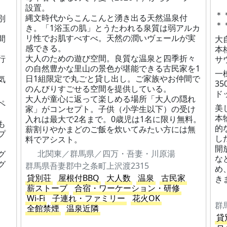
設置。
＊
縄文時代からこんこんと湧き出る天然温泉付
別
＊
き。「1浴玉の肌」とうたわれる泉質は弱アルカ
リ性でお肌すべすべ。天然の潤いヴェールが実
間
大
感できる。
本
大人のための遊び空間。良質な温泉と四季折々
行
サ
の自然豊かな里山の景色が堪能できる古民家を1
一
日1組限定で丸ごと貸し出し。ご家族やお仲間で
気
3
のんびりすごせる空間を提供している。
ド
大人が童心に返って楽しめる場所「大人の隠れ
ペ
美
家」がコンセプト。子供（小学生以下）の受け
本
入れは最大で2名まで。0歳児は1名に限り無料。
も
的
薪割りやかまどのご飯を炊いてみたい方には無
プ
し
料でアシスト。
、
開
北関東／群馬県／四万・吾妻・川原湯
グ
な
グ
群馬県吾妻郡中之条町上沢渡2315
め
貸別荘
屋根付BBQ
大人数
温泉
古民家
き
薪ストーブ
合宿・ワーケーション・研修
Wi-Fi
子連れ・ファミリー
花火OK
全館禁煙
温泉近隣
貸