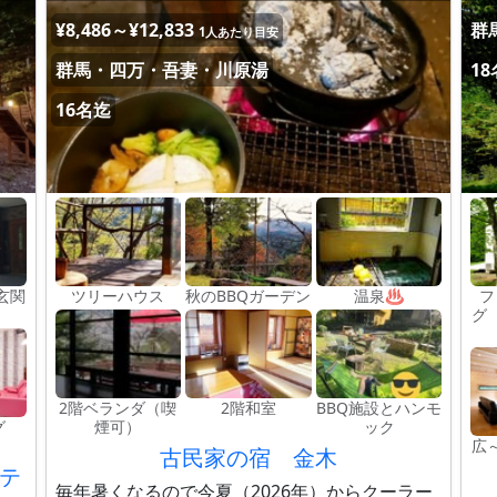
¥8,486～¥12,833
群
1人あたり目安
群馬・四万・吾妻・川原湯
1
16名迄
玄関
ツリーハウス
秋のBBQガーデン
温泉♨
フ
グ
2階ベランダ（喫
2階和室
BBQ施設とハンモ
グ
煙可）
ック
広
古民家の宿 金木
テ
毎年暑くなるので今夏（2026年）からクーラー