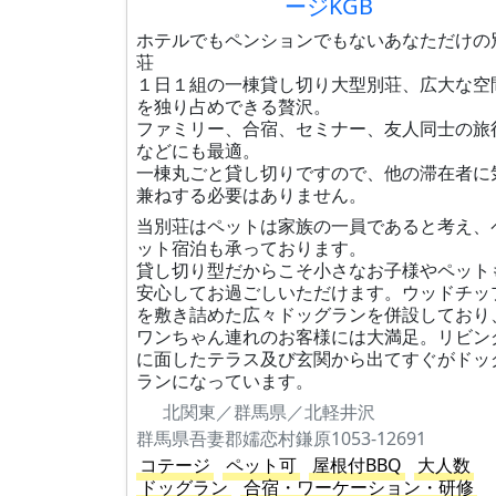
ージKGB
ホテルでもペンションでもないあなただけの
荘
１日１組の一棟貸し切り大型別荘、広大な空
を独り占めできる贅沢。
ファミリー、合宿、セミナー、友人同士の旅
などにも最適。
一棟丸ごと貸し切りですので、他の滞在者に
兼ねする必要はありません。
当別荘はペットは家族の一員であると考え、
ット宿泊も承っております。
貸し切り型だからこそ小さなお子様やペット
安心してお過ごしいただけます。ウッドチッ
を敷き詰めた広々ドッグランを併設しており
ワンちゃん連れのお客様には大満足。リビン
に面したテラス及び玄関から出てすぐがドッ
ランになっています。
北関東／群馬県／北軽井沢
群馬県吾妻郡嬬恋村鎌原1053-12691
コテージ
ペット可
屋根付BBQ
大人数
ドッグラン
合宿・ワーケーション・研修