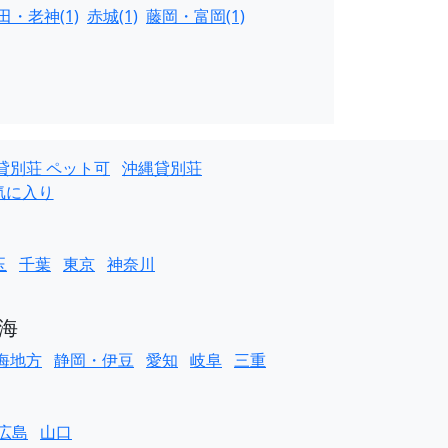
・老神(1)
赤城(1)
藤岡・富岡(1)
貸別荘 ペット可
沖縄貸別荘
気に入り
玉
千葉
東京
神奈川
海
海地方
静岡・伊豆
愛知
岐阜
三重
広島
山口