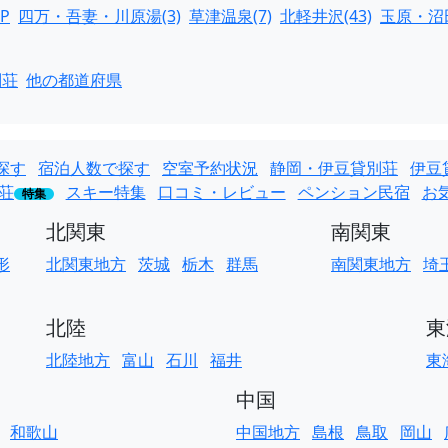
P
四万・吾妻・川原湯(3)
草津温泉(7)
北軽井沢(43)
玉原・沼田
別荘
他の都道府県
探す
宿泊人数で探す
空室予約状況
静岡・伊豆貸別荘
伊豆
荘
スキー特集
口コミ・レビュー
ペンション民宿
お
特集
北関東
南関東
形
北関東地方
茨城
栃木
群馬
南関東地方
埼
北陸
東
北陸地方
富山
石川
福井
東
中国
和歌山
中国地方
島根
鳥取
岡山