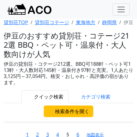
貸別荘TOP
貸別荘コテージ
東海地方
静岡県
伊豆
伊豆のおすすめ貸別荘・コテージ21
2選 BBQ・ペット可・温泉付・大人
数向けが人気
伊豆の貸別荘・コテージ212選。BBQ可188軒・ペット可1
13軒・大人数対応145軒・温泉付き97軒と充実。1人あたり
3,125円～37,054円。格安・おしゃれ・高評価の宿があり
ます。
クイック検索
カテゴリ検索
検索条件を開く
1
2
3
4
5
6
地図表示