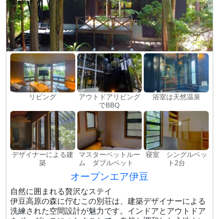
リビング
アウトドアリビング
浴室は天然温泉
でBBQ
デザイナーによる建
マスターベットルー
寝室 シングルベッ
築
ム ダブルベット
ト2台
オープンエア伊豆
自然に囲まれる贅沢なステイ
伊豆高原の森に佇むこの別荘は、建築デザイナーによる
洗練された空間設計が魅力です。インドアとアウトドア