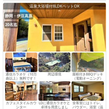
温泉大浴場付8LDKペットOK
静岡・伊豆高原
20名迄
通信カラオケ（10万
周辺環境
屋根付きBBQデッキ
曲以上）無料です！
（電動オーニング）
カフェスタイルカウ
LDに通信カラオケと
全客室にはトイレ、
ンター
卓球を用意しまし
パウダー、浴室（温