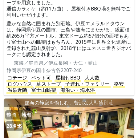
ーブを用意しました。
通信カラオケ（約11万曲）、屋根付きBBQ場を無料でご
利用いただけます。
豊かな自然に囲まれた別荘地、伊豆エメラルドタウン
は、静岡県伊豆の国市、三島や熱海にまたがる、総面積
約265万平方メートル、東京ドーム約57個分の面積もあ
り富士山への眺望はもちろん、2015年に世界文化遺産に
登録された韮山反射炉、2018年にはユネスコ世界ジオパ
ークにも認定されました。
東海／静岡県／伊豆長岡・大仁・韮山
静岡県伊豆の国市奈古谷2207-240
コテージ
ペット可
屋根付BBQ
大人数
ログハウス
薪ストーブ
子連れ・ファミリー
格安
温泉近隣
富士山眺望
海沿い・海水浴
熱海の静寂を愉しむ、贅沢な大型貸別荘
静岡・熱海
28名迄