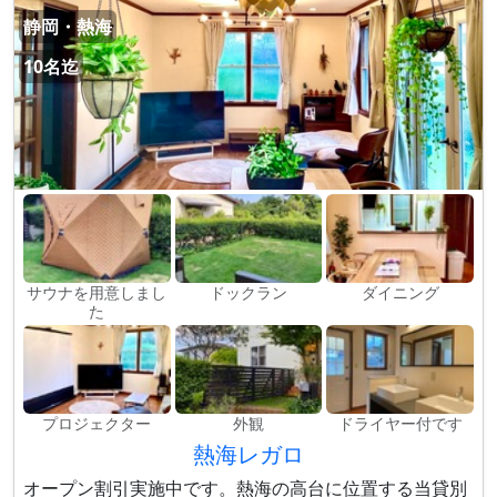
静岡・熱海
10名迄
サウナを用意しまし
ドックラン
ダイニング
た
プロジェクター
外観
ドライヤー付です
熱海レガロ
オープン割引実施中です。熱海の高台に位置する当貸別