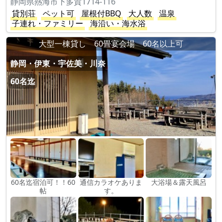
静岡県熱海市下多賀1714-116
貸別荘
ペット可
屋根付BBQ
大人数
温泉
子連れ・ファミリー
海沿い・海水浴
大型一棟貸し 60畳宴会場 60名以上可
静岡・伊東・宇佐美・川奈
60名迄
60名迄宿泊可！！60
通信カラオケありま
大浴場＆露天風呂
帖
す。