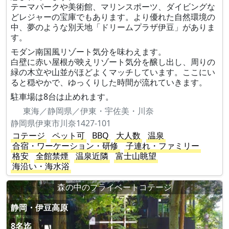
テーマパークや美術館、マリンスポーツ、ダイビングな
どレジャーの宝庫でもあります。より優れた自然環境の
中、夢のような別天地「ドリームプラザ伊豆」がありま
す。
モダン南国風リゾート気分を味わえます。
白壁に赤い屋根が映えリゾート気分を醸し出し、周りの
緑の木立や山並がほどよくマッチしています。ここにい
ると穏やかで、ゆっくりした時間が流れていきます。
駐車場は8台は止めれます。
東海／静岡県／伊東・宇佐美・川奈
静岡県伊東市川奈1427-101
コテージ
ペット可
BBQ
大人数
温泉
合宿・ワーケーション・研修
子連れ・ファミリー
格安
全館禁煙
温泉近隣
富士山眺望
海沿い・海水浴
森の中のプライベートコテージ
静岡・伊豆高原
8名迄