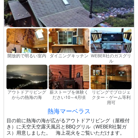
開放的で明るい室内
ダイニングキッチン
WEBER社のガスグリ
ル
アウトドアリビング
薪ストーブを体験く
リビングでプロジェ
からの熱海の海
ださい10～4月頃
クター・ゲーム等利
用可
熱海マーベラス
目の前に熱海の海が広がるアウトドアリビング（屋根付
き）に天空天空露天風呂とBBQグリル（WEBER社製ガ
ス）用意しました。 海上花火をご覧いただけます。