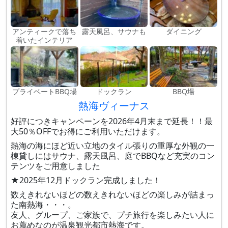
アンティークで落ち
露天風呂、サウナも
ダイニング
着いたインテリア
プライベートBBQ場
ドックラン
BBQ場
熱海ヴィーナス
好評につきキャンペーンを2026年4月末まで延長！！最
大50％OFFでお得にご利用いただけます。
熱海の海にほど近い立地のタイル張りの重厚な外観の一
棟貸しにはサウナ、露天風呂、庭でBBQなど充実のコン
テンツをご用意しました
★2025年12月ドックラン完成しました！
数えきれないほどの数えきれないほどの楽しみが詰まっ
た南熱海・・・。
友人、グループ、ご家族で、プチ旅行を楽しみたい人に
お薦めなのが温泉観光都市熱海です。