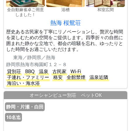
全自動麻雀卓ご用意
浴槽
和室広間
しました！
熱海 桜鴛荘
歴史ある古民家を丁寧にリノベーションし、贅沢な時間
を楽しむための空間をご提供します。四季折々の自然に
囲まれた静かな立地で、都会の喧騒を忘れ、ゆったりと
した時間をお過ごしいただけます。
東海／静岡県／熱海
静岡県熱海市梅園町１２－８
貸別荘
BBQ
温泉
古民家
Wi-Fi
子連れ・ファミリー
格安
全館禁煙
温泉近隣
海沿い・海水浴
オーシャンビュー別荘 ペットOK
静岡・片瀬・白田
10名迄