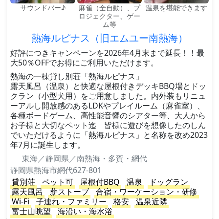
サウンドバー♪
麻雀（全自動）、プ
温泉を堪能できます
ロジェクター、ゲー
ム等
熱海ルピナス（旧エムユー南熱海）
好評につきキャンペーンを2026年4月末まで延長！！最
大50％OFFでお得にご利用いただけます。
熱海の一棟貸し別荘「熱海ルピナス」
露天風呂（温泉）と快適な屋根付きデッキBBQ場とドッ
クラン（小型犬用）をご用意しました。内外装もリニュ
ーアルし開放感のあるLDKやプレイルーム（麻雀室）、
各種ボードゲーム、高性能音響のシアター等、大人から
お子様と大切なペット迄 皆様に遊びを想像したのしん
でいただけるように「熱海ルピナス」と名称を改め2023
年7月に誕生します。
東海／静岡県／南熱海・多賀・網代
静岡県熱海市網代627-801
貸別荘
ペット可
屋根付BBQ
温泉
ドッグラン
露天風呂
薪ストーブ
合宿・ワーケーション・研修
Wi-Fi
子連れ・ファミリー
格安
温泉近隣
富士山眺望
海沿い・海水浴