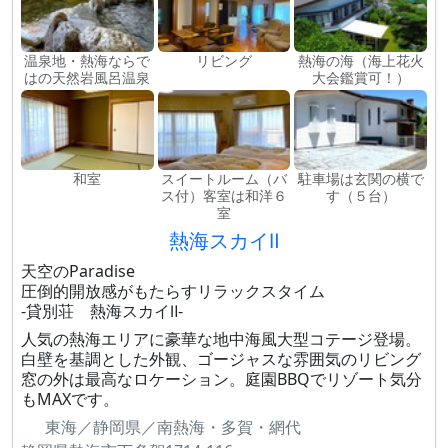
温泉地・熱海ならで
リビング
熱海の海（海上花火
はの天然岩風呂温泉
大会鑑賞可！）
和室
スイートルーム（バ
駐車場は玄関の横で
ス付）客室は和洋６
す（５台）
室
熱海スカイⅡ
天空のParadise
圧倒的開放感がもたらすリラックスタイム
-貸別荘 熱海スカイⅡ-
人気の熱海エリアに豪華な地中海風大型コテージ登場。
白壁を基調とした外観、ゴージャスな雰囲気のリビング
窓の外は最高なロケーション。庭園BBQでリゾート気分
もMAXです。
東海／静岡県／南熱海・多賀・網代