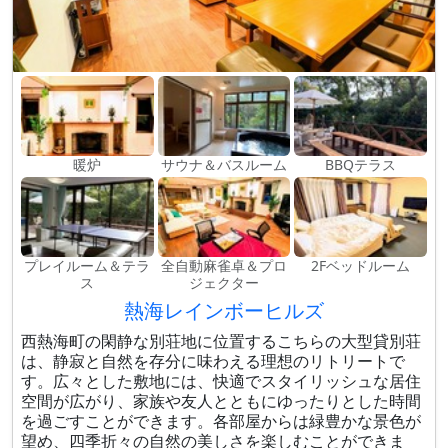
暖炉
サウナ＆バスルーム
BBQテラス
プレイルーム＆テラ
全自動麻雀卓＆プロ
2Fベッドルーム
ス
ジェクター
熱海レインボーヒルズ
西熱海町の閑静な別荘地に位置するこちらの大型貸別荘
は、静寂と自然を存分に味わえる理想のリトリートで
す。広々とした敷地には、快適でスタイリッシュな居住
空間が広がり、家族や友人とともにゆったりとした時間
を過ごすことができます。各部屋からは緑豊かな景色が
望め、四季折々の自然の美しさを楽しむことができま