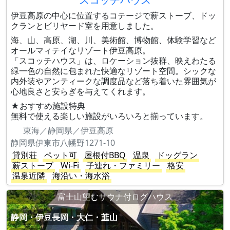
伊豆高原の中心に位置するコテージで薪ストーブ、ドッ
クランとビリヤード室を用意しました。
海、山、高原、湖、川、美術館、博物館、体験学習など
オールマィテイなリゾート伊豆高原。
「スコッチハウス」は、ロケーション抜群、映えわたる
緑一色の自然に包まれた快適なリゾート空間。シックな
内外装やアンティークな調度品など落ち着いた雰囲気が
心地良さと安らぎを与えてくれます。
★おすすめ施設特典
無料で使える楽しい施設がいろいろと揃っています。
東海／静岡県／伊豆高原
静岡県伊東市八幡野1271-10
貸別荘
ペット可
屋根付BBQ
温泉
ドッグラン
薪ストーブ
Wi-Fi
子連れ・ファミリー
格安
温泉近隣
海沿い・海水浴
富士山望むサウナ付ログハウス
静岡・伊豆長岡・大仁・韮山