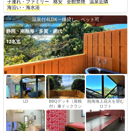
子連れ・ファミリー
格安
全館禁煙
温泉近隣
海沿い・海水浴
温泉付4LDK一棟貸し ペット可
静岡・南熱海・多賀・網代
12名迄
LD
BBQデッキ（屋根
熱海海上花火を望む
付）兼ドックラン
ロフト