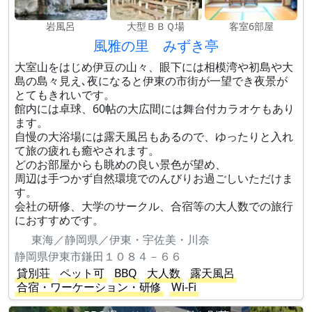
岩風呂
大型ＢＢＱ場
客室6部屋
風雅の里 みずき亭
大室山をはじめ伊豆の山々、眼下には相模湾や初島や大
島の島々見え､夜になると伊東の市街が一望でき夜景が
とてもきれいです。
館内には卓球、60帖の大広間には舞台付カラオケもあり
ます。
自慢の大浴場には露天風呂もあるので、ゆったりと入れ
て旅の疲れも癒やされます。
どのお部屋からも眺めの良い景色が望め、
周辺は手つかず自然環境でのんびりお過ごしいただけま
す。
会社の研修、大学のサークル、合宿等の大人数での旅行
におすすめです。
東海／静岡県／伊東・宇佐美・川奈
静岡県伊東市鎌田１０８４－６６
貸別荘
ペット可
BBQ
大人数
露天風呂
合宿・ワーケーション・研修
Wi-Fi