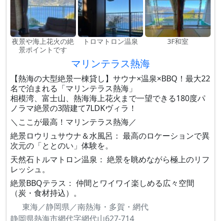
夜景や海上花火の絶
トロマトロン温泉
3F和室
景ポイントです
マリンテラス熱海
【熱海の大型絶景一棟貸し】サウナ×温泉×BBQ！最大22
名で泊まれる「マリンテラス熱海」
相模湾、富士山、熱海海上花火まで一望できる180度パ
ノラマ絶景の3階建て7LDKヴィラ！
＼ここが最高！マリンテラス熱海／
絶景ロウリュサウナ＆水風呂： 最高のロケーションで異
次元の「ととのい」体験を。
天然石トルマトロン温泉： 絶景を眺めながら極上のリフ
レッシュ。
絶景BBQテラス： 仲間とワイワイ楽しめる広々空間
（炭・食材持込）。
東海／静岡県／南熱海・多賀・網代
静岡県熱海市網代字網代山627-714