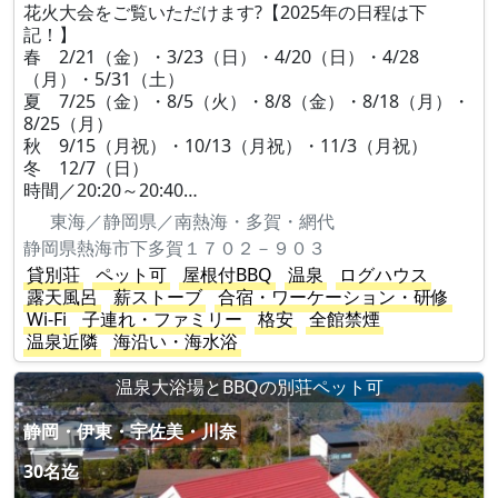
花火大会をご覧いただけます?【2025年の日程は下
記！】
春 2/21（金）・3/23（日）・4/20（日）・4/28
（月）・5/31（土）
夏 7/25（金）・8/5（火）・8/8（金）・8/18（月）・
8/25（月）
秋 9/15（月祝）・10/13（月祝）・11/3（月祝）
冬 12/7（日）
時間／20:20～20:40…
東海／静岡県／南熱海・多賀・網代
静岡県熱海市下多賀１７０２－９０３
貸別荘
ペット可
屋根付BBQ
温泉
ログハウス
露天風呂
薪ストーブ
合宿・ワーケーション・研修
Wi-Fi
子連れ・ファミリー
格安
全館禁煙
温泉近隣
海沿い・海水浴
温泉大浴場とBBQの別荘ペット可
静岡・伊東・宇佐美・川奈
30名迄