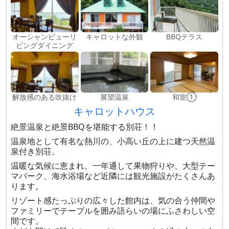
オーシャンビューリ
キャロットな外観
BBQテラス
ビングダイニング
解放感のある吹抜け
展望温泉
和室①
キャロットハウス
絶景温泉と絶景BBQを堪能する別荘！！
温泉地として有名な熱川の、小高い丘の上に建つ天然温
泉付き別荘。
温暖な気候に恵まれ、一年通して果物狩りや、大型テー
マパーク、海水浴場など近隣には観光施設がたくさんあ
ります。
リゾート感たっぷりの広々した館内は、気の合う仲間や
ファミリーでテーブルを囲み語らいの場にふさわしい空
間です。