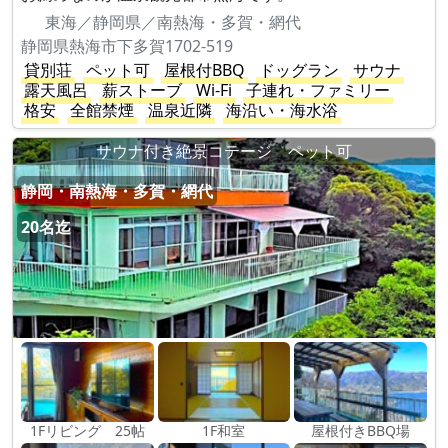
東海／静岡県／南熱海・多賀・網代
静岡県熱海市下多賀1702-519
貸別荘
ペット可
屋根付BBQ
ドッグラン
サウナ
露天風呂
薪ストーブ
Wi-Fi
子連れ・ファミリー
格安
全館禁煙
温泉近隣
海沿い・海水浴
サウナ付き絶景コテージ ペット可
静岡・南熱海・多賀・網代
20名迄
1Fリビング 25帖
1F和室
屋根付きBBQ場