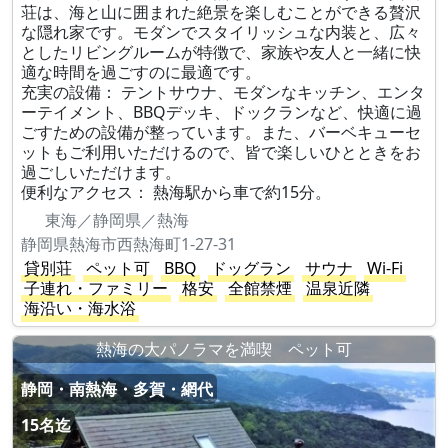
荘は、海と山に囲まれた絶景を楽しむことができる贅沢
な隠れ家です。モダンでスタイリッシュな内装と、広々
としたリビングルームが特徴で、家族や友人と一緒に快
適な時間を過ごすのに最適です。
充実の設備： テントサウナ、モダンなキッチン、エンタ
ーテイメント、BBQデッキ、ドックランなど、快適に過
ごすための設備が整っています。また、バーベキューセ
ットもご利用いただけるので、皆で楽しいひとときをお
過ごしいただけます。
便利なアクセス： 熱海駅から車で約15分。
東海／静岡県／熱海
静岡県熱海市西熱海町1-27-31
貸別荘
ペット可
BBQ
ドッグラン
サウナ
Wi-Fi
子連れ・ファミリー
格安
全館禁煙
温泉近隣
海沿い・海水浴
熱海の大パノラマを満喫 ペット可
静岡・南熱海・多賀・網代
15名迄