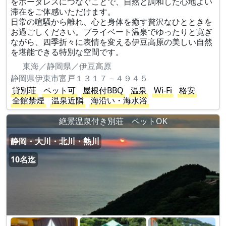
をボーダレスにつなぐことで、自然と調和した心地よい
滞在をご体感いただけます。
日常の喧騒から離れ、心と身体を癒す贅沢なひとときを
お過ごしください。プライベート温泉でゆったりと寛ぎ
ながら、四季折々に表情を変える伊豆高原の美しい自然
を堪能できる特別な空間です。
東海／静岡県／伊豆高原
静岡県伊東市富戸１３１７－４９４５
貸別荘
ペット可
屋根付BBQ
温泉
Wi-Fi
格安
全館禁煙
温泉近隣
海沿い・海水浴
絶景温泉付き別荘 ペットOK
静岡・大川・北川・熱川
10名迄