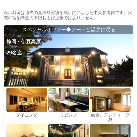
表示料金は過去の見積り実績を統計的に示した中央参考値です。実
際の宿泊料金の下限および上限ではありません。
スペシャルオファー◆アートと温泉に浸る
静岡・伊豆高原
29名迄
ダイニング
リビング
絵画、アンティーク
品