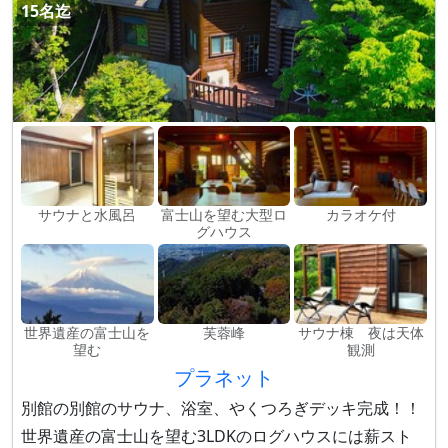
15名迄
サウナと水風呂
富士山を望む大型ロ
カラオケ付
グハウス
世界遺産の富士山を
芙蓉峰
サウナ棟 夜は天体
望む
観測
プラネット
別館の別館のサウナ、浴室、やくつろぎデッキ完成！！
世界遺産の富士山を望む3LDKのログハウスには薪スト