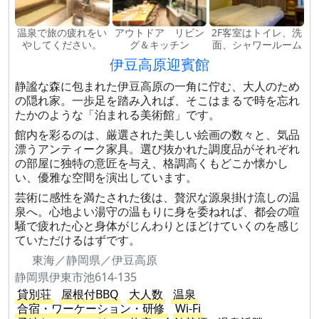
温泉で旅の疲れをい
アウトドア リビン
2F客室はトイレ、洗
やしてください。
グ＆キッチン
面、シャワールーム
伊豆高原迎賓館
静謐な森に包まれた伊豆高原の一角に佇む、大人のため
の隠れ家。一歩足を踏み入れば、そこはまるで時を忘れ
たかのような「泊まれる美術館」です。
館内を彩るのは、厳選された美しい絵画の数々と、気品
漂うアンティーク家具。選び抜かれた調度品がそれぞれ
の部屋に独特の意匠を与え、格調高くもどこか懐かし
い、優雅な空間を演出しています。
芸術に感性を満たされた後は、贅沢な源泉掛け流しの温
泉へ。心地よい湯守の温もりに身を委ねれば、都会の喧
騒で疲れた心と身体がじんわりとほどけていくのを感じ
ていただけるはずです。
東海／静岡県／伊豆高原
静岡県伊東市池614-135
貸別荘
屋根付BBQ
大人数
温泉
合宿・ワーケーション・研修
Wi-Fi