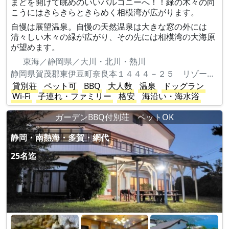
まどを開けて眺めのいいバルコニーへ！！緑の木々の向
こうにはきらきらときらめく相模湾が広がります。
自慢は展望温泉。自慢の天然温泉は大きな窓の外には
清々しい木々の緑が広がり、その先には相模湾の大海原
が望めます。
東海／静岡県／大川・北川・熱川
静岡県賀茂郡東伊豆町奈良本１４４４－２５ リゾートパーク伊豆熱川 やまもも台5-21
貸別荘
ペット可
BBQ
大人数
温泉
ドッグラン
Wi-Fi
子連れ・ファミリー
格安
海沿い・海水浴
ガーデンBBQ付別荘 ペットOK
静岡・南熱海・多賀・網代
25名迄