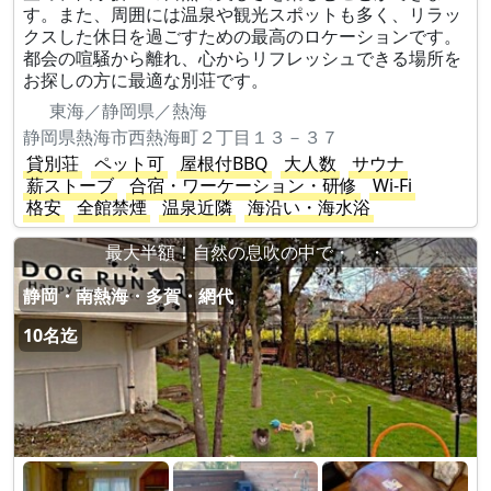
す。また、周囲には温泉や観光スポットも多く、リラッ
クスした休日を過ごすための最高のロケーションです。
都会の喧騒から離れ、心からリフレッシュできる場所を
お探しの方に最適な別荘です。
東海／静岡県／熱海
静岡県熱海市西熱海町２丁目１３－３７
貸別荘
ペット可
屋根付BBQ
大人数
サウナ
薪ストーブ
合宿・ワーケーション・研修
Wi-Fi
格安
全館禁煙
温泉近隣
海沿い・海水浴
最大半額！自然の息吹の中で・・・
静岡・南熱海・多賀・網代
10名迄