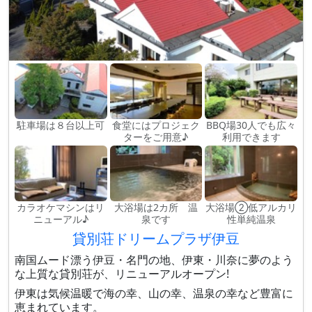
駐車場は８台以上可
食堂にはプロジェク
BBQ場30人でも広々
ターをご用意♪
利用できます
カラオケマシンはリ
大浴場は2カ所 温
大浴場②低アルカリ
ニューアル♪
泉です
性単純温泉
貸別荘ドリームプラザ伊豆
南国ムード漂う伊豆・名門の地、伊東・川奈に夢のよう
な上質な貸別荘が、リニューアルオープン!
伊東は気候温暖で海の幸、山の幸、温泉の幸など豊富に
恵まれています。