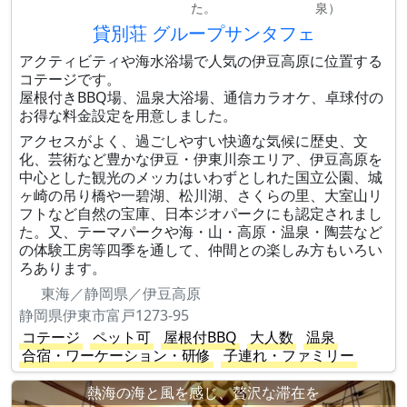
た。
泉）
貸別荘 グループサンタフェ
アクティビティや海水浴場で人気の伊豆高原に位置する
コテージです。
屋根付きBBQ場、温泉大浴場、通信カラオケ、卓球付の
お得な料金設定を用意しました。
アクセスがよく、過ごしやすい快適な気候に歴史、文
化、芸術など豊かな伊豆・伊東川奈エリア、伊豆高原を
中心とした観光のメッカはいわずとしれた国立公園、城
ヶ崎の吊り橋や一碧湖、松川湖、さくらの里、大室山リ
フトなど自然の宝庫、日本ジオパークにも認定されまし
た。又、テーマパークや海・山・高原・温泉・陶芸など
の体験工房等四季を通して、仲間との楽しみ方もいろい
ろあります。
東海／静岡県／伊豆高原
静岡県伊東市富戸1273-95
コテージ
ペット可
屋根付BBQ
大人数
温泉
合宿・ワーケーション・研修
子連れ・ファミリー
熱海の海と風を感じ、贅沢な滞在を