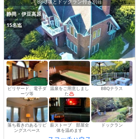
BBQ場とドックラン付き別荘
静岡・伊豆高原
15名迄
ビリヤード、電子ダ
温泉をご用意しまし
BBQテラス
ーツ等
た♨
落ち着きのあるリビ
薪ストーブ 部屋全
ドックラン
ングスペース
体を温めます
スコッチハウス