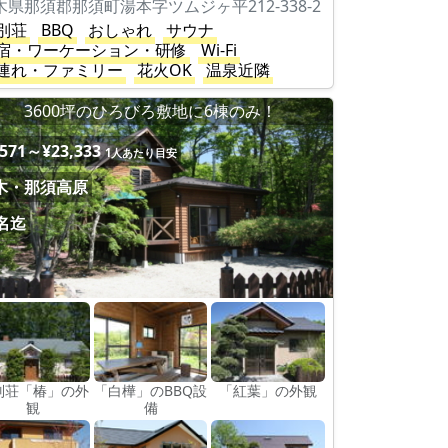
木県那須郡那須町湯本字ツムジヶ平212-338-2
別荘
BBQ
おしゃれ
サウナ
宿・ワーケーション・研修
Wi-Fi
連れ・ファミリー
花火OK
温泉近隣
3600坪のひろびろ敷地に6棟のみ！
,571～¥23,333
1人あたり目安
木・那須高原
2名迄
別荘「椿」の外
「白樺」のBBQ設
「紅葉」の外観
観
備