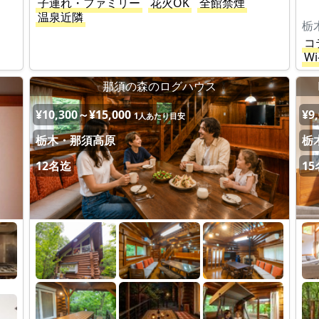
子連れ・ファミリー
花火OK
全館禁煙
温泉近隣
栃
コ
Wi
那須の森のログハウス
¥10,300～¥15,000
¥9
1人あたり目安
栃木・那須高原
栃
12名迄
1