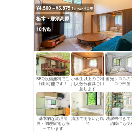
¥4,500～¥6,875
1人あたり目安
栃木・那須高原
10名迄
BBQ設備無料でご
小学生以上のご利
蓄光クロスの
利用可能です！
用人数分寝具ご用
ロウ部屋
意します
基本的な調理器
清潔で明るいお風
洗濯機付きで
具・調理家電も揃
呂
泊時にも便
っています