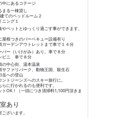
の中にあるコテージ
るまる一棟貸し
F建てのベッドルーム２
イニング１
族やペットとゆっくり過ごす事ができます、
に屋根つきのバーベキュー設備有り
須ガーデンアウトレットまで車で１４分
ーパー（いけがみ）あり。車で８分
ンビニ 車で８分
須の中心街、湯本温泉
須サファリパーク、動物王国、殺生石
臼岳への登山
ウントジーンズへのスキー旅行に。
ちらに行かれるのも便利です。
ットOK！（一頭につき清掃料1,100円頂きま
。
和室あり
室ございます。