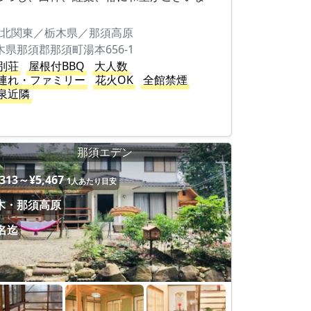
。
北関東／栃木県／那須高原
木県那須郡那須町湯本656-1
別荘
屋根付BBQ
大人数
連れ・ファミリー
花火OK
全館禁煙
泉近隣
那須エデン
,313～¥5,467
1人あたり目安
木・那須高原
0名迄