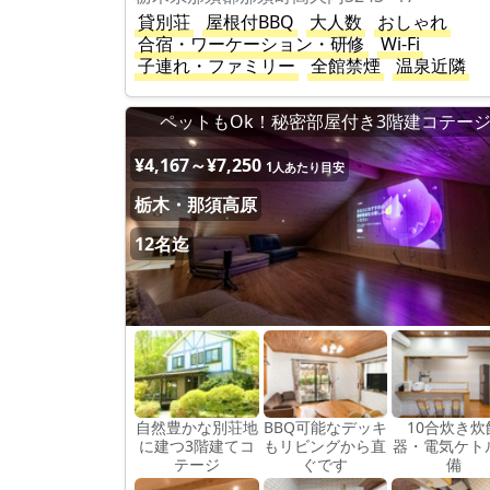
貸別荘
屋根付BBQ
大人数
おしゃれ
合宿・ワーケーション・研修
Wi-Fi
子連れ・ファミリー
全館禁煙
温泉近隣
ペットもOk！秘密部屋付き3階建コテー
¥4,167～¥7,250
1人あたり目安
栃木・那須高原
12名迄
自然豊かな別荘地
BBQ可能なデッキ
10合炊き炊
に建つ3階建てコ
もリビングから直
器・電気ケト
テージ
ぐです
備