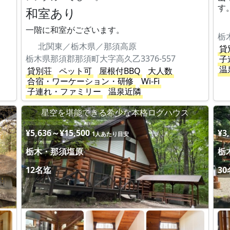
す
和室あり
一階に和室がございます。
栃
北関東／栃木県／那須高原
貸
栃木県那須郡那須町大字高久乙3376-557
子
温
貸別荘
ペット可
屋根付BBQ
大人数
合宿・ワーケーション・研修
Wi-Fi
子連れ・ファミリー
温泉近隣
。
星空を堪能できる希少な本格ログハウス
¥5,636～¥15,500
¥3
1人あたり目安
栃木・那須塩原
栃
12名迄
3