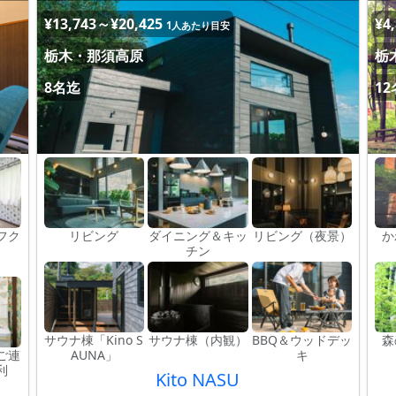
¥13,743～¥20,425
¥4
1人あたり目安
栃木・那須高原
栃
8名迄
1
フク
リビング
ダイニング＆キッ
リビング（夜景）
か
チン
サウナ棟「Kino S
サウナ棟（内観）
BBQ＆ウッドデッ
森
ご連
AUNA」
キ
利
Kito NASU