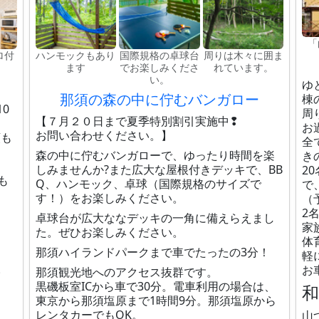
「
ロ付
ハンモックもあり
国際規格の卓球台
周りは木々に囲ま
ます
でお楽しみくださ
れています。
い。
ゆ
那須の森の中に佇むバンガロー
棟
0
周
【７月２０日まで夏季特別割引実施中❢
お
お問い合わせください。】
類も
全
森の中に佇むバンガローで、ゆったり時間を楽
き
しみませんか?また広大な屋根付きデッキで、BB
2
も
Q、ハンモック、卓球（国際規格のサイズで
で
、
す！）をお楽しみください。
（
2
卓球台が広大ななデッキの一角に備えらえまし
家
た。ぜひお楽しみください。
体
那須ハイランドパークまで車でたったの3分！
軽
。
お
那須観光地へのアクセス抜群です。
黒磯板室ICから車で30分。電車利用の場合は、
東京から那須塩原まで1時間9分。那須塩原から
レンタカーでもOK。
山