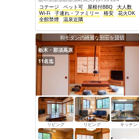
コテージ
ペット可
屋根付BBQ
大人数
Wi-Fi
子連れ・ファミリー
格安
花火OK
全館禁煙
温泉近隣
和モダンの綺麗な別荘を貸切
栃木・那須高原
11名迄
リビング
リビング
キッチン