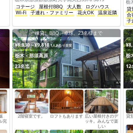
栃
コテージ
屋根付BBQ
大人数
ログハウス
貸
Wi-Fi
子連れ・ファミリー
花火OK
温泉近隣
合
子
ジ
一棟貸、BBQ、卓球、23名様まで
¥6,930～¥9,818
¥8
1人あたり目安
栃木・那須高原
栃
23名迄
1
飯
2階寝室です。
ロフトもあります
広い屋根付きのデ
貸
ル完
ッキ。みんなで楽
しい