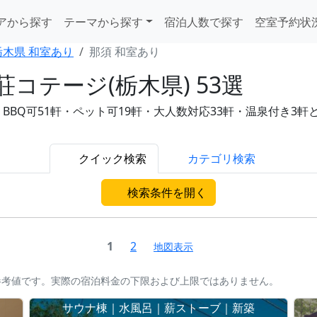
アから探す
テーマから探す
宿泊人数で探す
空室予約状
栃木県 和室あり
那須 和室あり
コテージ(栃木県) 53選
Q可51軒・ペット可19軒・大人数対応33軒・温泉付き3軒と充実
クイック検索
カテゴリ検索
検索条件を開く
1
2
地図表示
参考値です。実際の宿泊料金の下限および上限ではありません。
サウナ棟｜水風呂｜薪ストーブ｜新築