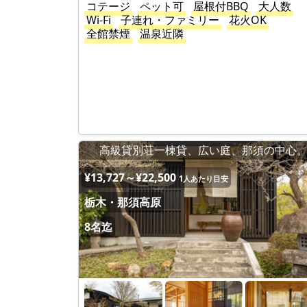
コテージ
ペット可
屋根付BBQ
大人数
Wi-Fi
子連れ・ファミリー
花火OK
全館禁煙
温泉近隣
高級貸別荘一棟貸、広い庭、那須の中心
¥13,727～¥22,500
1人あたり目安
栃木・那須高原
8名迄