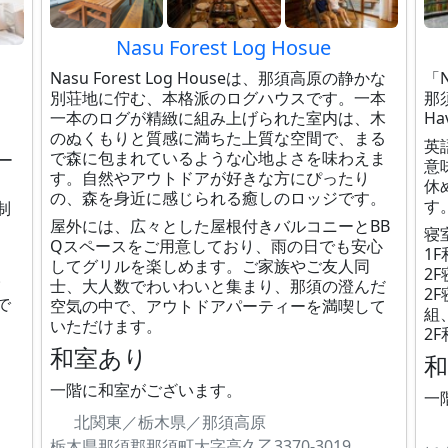
Nasu Forest Log Hosue
Nasu Forest Log Houseは、那須高原の静かな
「N
別荘地に佇む、本格派のログハウスです。一本
那
一本のログが精緻に組み上げられた室内は、木
Ha
のぬくもりと質感に満ちた上質な空間で、まる
英
で森に包まれているような心地よさを味わえま
ー
意
す。自然やアウトドアが好きな方にぴったり
休
の、森を身近に感じられる癒しのロッジです。
す
制
屋外には、広々とした屋根付きバルコニーとBB
寝
Qスペースをご用意しており、雨の日でも安心
1
してグリルを楽しめます。ご家族やご友人同
2
。
士、大人数でわいわいと集まり、那須の澄んだ
2
で
空気の中で、アウトドアパーティーを満喫して
組
いただけます。
2
和室あり
一階に和室がございます。
一
北関東／栃木県／那須高原
栃木県那須郡那須町大字高久乙3370-3019