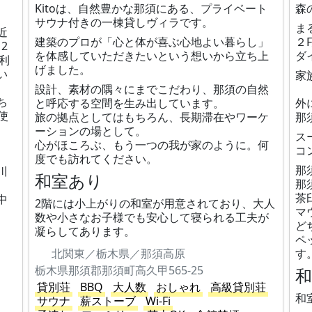
Kitoは、自然豊かな那須にある、プライベート
森
サウナ付きの一棟貸しヴィラです。
ま
近
建築のプロが「心と体が喜ぶ心地よい暮らし」
２
2
を体感していただきたいという想いから立ち上
ダ
ご利
げました。
い
家
設計、素材の隅々にまでこだわり、那須の自然
ち
と呼応する空間を生み出しています。
外
使
旅の拠点としてはもちろん、長期滞在やワーケ
那
、
ーションの場として。
ス
心がほころぶ、もう一つの我が家のように。何
コ
度でも訪れてください。
那
川
和室あり
那
茶
中
2階には小上がりの和室が用意されており、大人
マ
数や小さなお子様でも安心して寝られる工夫が
ど
凝らしてあります。
ペ
北関東／栃木県／那須高原
す
栃木県那須郡那須町高久甲565-25
貸別荘
BBQ
大人数
おしゃれ
高級貸別荘
和
サウナ
薪ストーブ
Wi-Fi