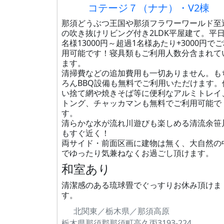
コテージ７（ナナ）・V2棟
那須どうぶつ王国や那須フラワーワールド至
の吹き抜けリビング付き2LDK平屋建て。平日
名様13000円～超過1名様あたり+3000円で
用可能です！寝具類もご利用人数分含まれて
ます。
清掃費などの追加費用も一切ありません。も
ろんBBQ設備も無料でご利用いただけます。
い捨て網や焼きそば等に便利なアルミトレイ
トング、チャッカマンも無料でご利用可能で
す。
清らかな水が流れ川遊びも楽しめる清流余笹
もすぐ近く！
両サイド・前面区画に建物は無く、大自然の
でゆったり気兼ねなくお過ごし頂けます。
和室あり
清潔感のある琉球畳でぐっすりお休み頂けま
す。
北関東／栃木県／那須高原
栃木県那須郡那須町高久丙3193-224