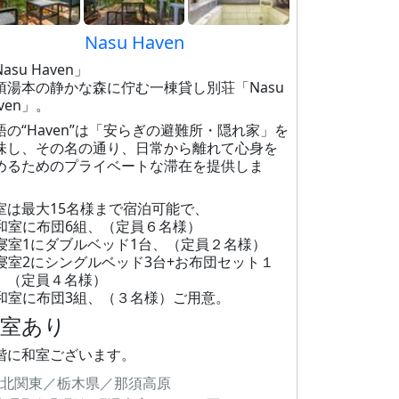
Nasu Haven
asu Haven」
須湯本の静かな森に佇む一棟貸し別荘「Nasu
ven」。
語の“Haven”は「安らぎの避難所・隠れ家」を
味し、その名の通り、日常から離れて心身を
めるためのプライベートな滞在を提供しま
。
室は最大15名様まで宿泊可能で、
F和室に布団6組、（定員６名様）
F寝室1にダブルベッド1台、（定員２名様）
F寝室2にシングルベッド3台+お布団セット１
、（定員４名様）
F和室に布団3組、（３名様）ご用意。
和室あり
階に和室ございます。
北関東／栃木県／那須高原