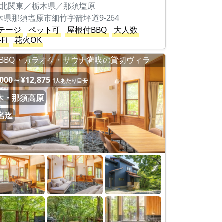
北関東／栃木県／那須塩原
木県那須塩原市細竹字箭坪道9-264
テージ
ペット可
屋根付BBQ
大人数
-Fi
花火OK
BBQ・カラオケ・サウナ満喫の貸切ヴィラ
,000～¥12,875
1人あたり目安
木・那須高原
5名迄