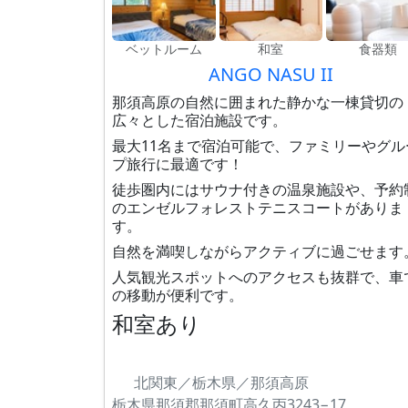
ベットルーム
和室
食器類
ANGO NASU II
那須高原の自然に囲まれた静かな一棟貸切の
広々とした宿泊施設です。
最大11名まで宿泊可能で、ファミリーやグル
プ旅行に最適です！
徒歩圏内にはサウナ付きの温泉施設や、予約
のエンゼルフォレストテニスコートがありま
す。
自然を満喫しながらアクティブに過ごせます
人気観光スポットへのアクセスも抜群で、車
の移動が便利です。
和室あり
北関東／栃木県／那須高原
栃木県那須郡那須町高久丙3243−17