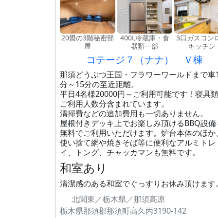
20畳の3階秘密部
400L冷蔵庫・食
3口ガスコン
屋
器類一部
キッチン
コテージ７（ナナ） Ｖ棟
那須どうぶつ王国・フラワーワールドまで車1
分～15分の至近距離。
平日4名様20000円～ご利用可能です！寝具
ご利用人数分含まれています。
清掃費などの追加費用も一切ありません。
屋根付きデッキ上でお楽しみ頂けるBBQ設備
無料でご利用いただけます。炉台本体のほか
使い捨て網や焼きそば等に便利なアルミトレ
イ、トング、チャッカマンも無料です。
和室あり
清潔感のある和室でぐっすりお休み頂けます
北関東／栃木県／那須高原
栃木県那須郡那須町高久丙3190-142