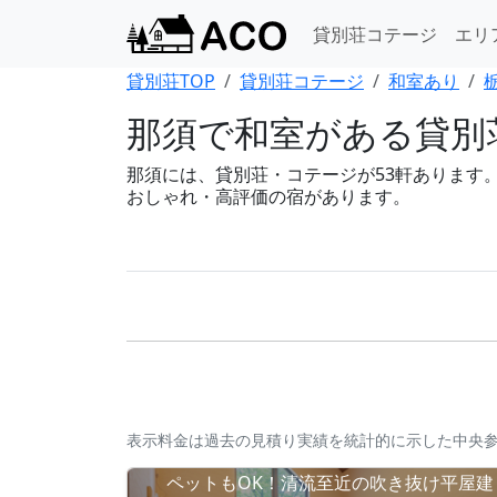
貸別荘コテージ
エリ
貸別荘TOP
貸別荘コテージ
和室あり
那須で和室がある貸別荘
那須には、貸別荘・コテージが53軒あります。BB
おしゃれ・高評価の宿があります。
表示料金は過去の見積り実績を統計的に示した中央
ペットもOK！清流至近の吹き抜け平屋建