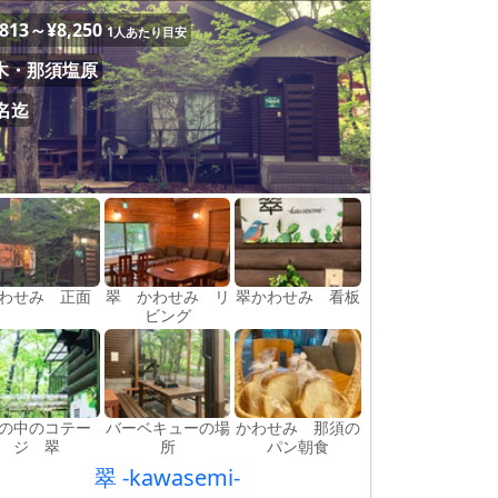
,813～¥8,250
1人あたり目安
木・那須塩原
2名迄
わせみ 正面
翠 かわせみ リ
翠かわせみ 看板
ビング
の中のコテー
バーベキューの場
かわせみ 那須の
ジ 翠
所
パン朝食
翠 -kawasemi-