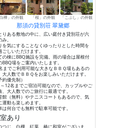
白樺」の外観
「桜」の外観
「こぶし」の外観
那須の貸別荘 翠黛郷
とりある敷地の中に、広い庭付き貸別荘が六
のみ。
りを気にすることなくゆったりとした時間を
過ごしいただけます。
ての棟にBBQ施設を完備。雨の場合は屋根付
のBBQ場をご案内いたします。
0名までご利用可能な大きなＢＢＱ場もあるの
、大人数でＢＢＱをお楽しみいただけます。
予約優先制）
名～12名までご宿泊可能なので、カップルやご
族、大人数でのご旅行に最適です。
育館（無料）やテニスコートもあるので、気
に運動も楽しめます。
車は何台でも無料で駐車可能です。
和室あり
つつじ、白樺、紅葉、椿に和室がございま