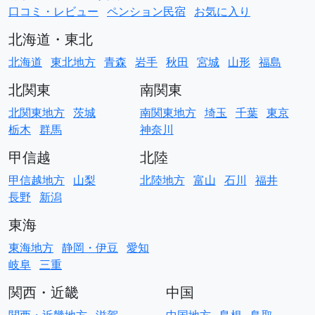
口コミ・レビュー
ペンション民宿
お気に入り
北海道・東北
北海道
東北地方
青森
岩手
秋田
宮城
山形
福島
北関東
南関東
北関東地方
茨城
南関東地方
埼玉
千葉
東京
栃木
群馬
神奈川
甲信越
北陸
甲信越地方
山梨
北陸地方
富山
石川
福井
長野
新潟
東海
東海地方
静岡・伊豆
愛知
岐阜
三重
関西・近畿
中国