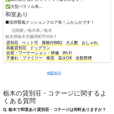
✅大型パラソル有…
和室あり
■琉球畳風クッションフロア有！ふかふかです！
北関東／栃木県／栃木
栃木県栃木市藤岡町甲696-1
貸別荘
ペット可
屋根付BBQ
大人数
おしゃれ
高級貸別荘
ドッグラン
合宿・ワーケーション・研修
Wi-Fi
子連れ・ファミリー
格安
花火OK
全館禁煙
地図表示
栃木の貸別荘・コテージに関するよ
くある質問
Q. 栃木で和室あり貸別荘・コテージは何軒ありますか？