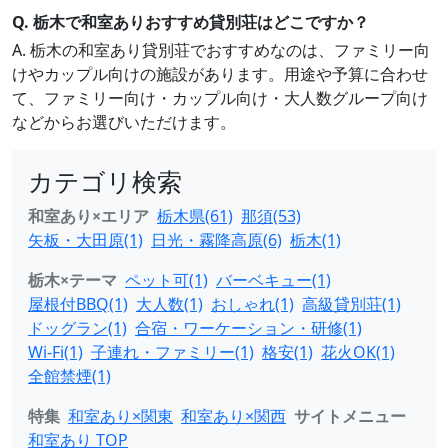
Q. 栃木で和室ありおすすめ貸別荘はどこですか？
A. 栃木の和室あり貸別荘でおすすめなのは、ファミリー向
けやカップル向けの施設があります。用途や予算に合わせ
て、ファミリー向け・カップル向け・大人数グループ向け
などからお選びいただけます。
カテゴリ検索
和室あり×エリア
栃木県(61)
那須(53)
矢板・大田原(1)
日光・霧降高原(6)
栃木(1)
栃木×テーマ
ペット可(1)
バーベキュー(1)
屋根付BBQ(1)
大人数(1)
おしゃれ(1)
高級貸別荘(1)
ドッグラン(1)
合宿・ワーケーション・研修(1)
Wi-Fi(1)
子連れ・ファミリー(1)
格安(1)
花火OK(1)
全館禁煙(1)
特集
和室あり×関東
和室あり×関西
サイトメニュー
和室あり TOP