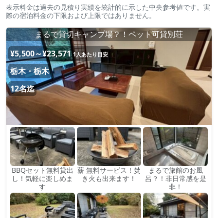
表示料金は過去の見積り実績を統計的に示した中央参考値です。実
際の宿泊料金の下限および上限ではありません。
まるで貸切キャンプ場？！ペット可貸別荘
¥5,500～¥23,571
1人あたり目安
栃木・栃木
12名迄
BBQセット無料貸出
薪 無料サービス！焚
まるで旅館のお風
し！気軽に楽しめま
き火も出来ます！
呂？！非日常感を是
す
非！