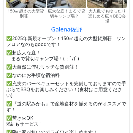
150㎡超えの大型貸
広大な庭！まるで貸
大人数でもゆったり
別荘！
切キャンプ場？！
楽しめる広々BBQ会
場
Galena佐野
✅2025年新規オープン！150㎡超えの大型貸別荘！ワン
フロアなのもgoodです！
✅超広大な庭！
まるで貸切キャンプ場！(；ﾟДﾟ)
✅大自然に佇むリッチな貸別荘！
✅なのにお手頃な宿泊料！
✅充実のバーベキューセットを完備しておりますので手
ぶらでBBQをお楽しみください！(食材はご用意くださ
い)
✅『道の駅みかも』で産地食材を揃えるのがオススメで
す！
✅焚き火OK
※薪もサービス！
✅隣に家が無いのでワイワイ楽しめます！