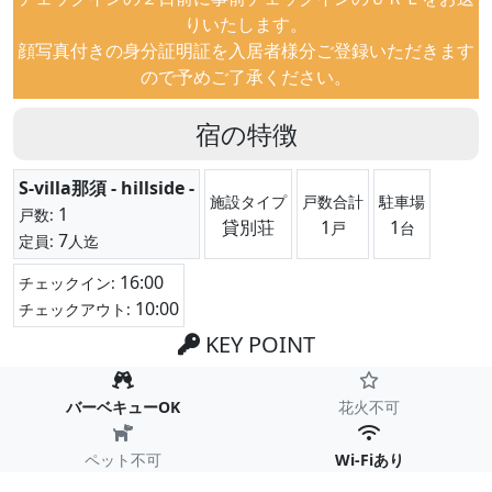
りいたします。
顔写真付きの身分証明証を入居者様分ご登録いただきます
ので予めご了承ください。
宿の特徴
S-villa那須 - hillside -
施設タイプ
戸数合計
駐車場
1
戸数:
貸別荘
1
1
戸
台
7
定員:
人迄
16:00
チェックイン:
10:00
チェックアウト:
KEY POINT
バーベキューOK
花火不可
ペット不可
Wi-Fiあり