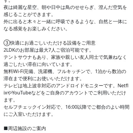
夜は綺麗な星空、朝や日中は鳥のせせらぎ、澄んだ空気を
感じることができます。
外に出ると木々と一緒に呼吸できるような、自然と一体に
なる感覚をお楽しみください。
③快適にお過ごしいただける設備をご用意
2LDKのお部屋は最大7人ご宿泊可能です。
テントサウナもあり、家族や親しい友人同士で気兼ねなく
過ごしたい滞在に向いています。
無料Wi-Fi完備、洗濯機、フルキッチンで、1泊から数泊の
滞在まで便利にお使いいただけます。
テレビは地上波非対応のアンドロイドモニターです。Netfl
ixやYouTubeなどをご自身のアカウントでご利用いただけ
ます。
セルフチェックイン対応で、16:00以降でご都合のよい時間
にご入室いただけます。
■周辺施設のご案内