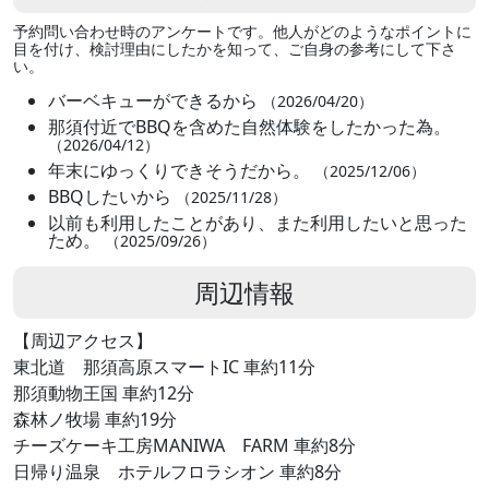
予約問い合わせ時のアンケートです。他人がどのようなポイントに
目を付け、検討理由にしたかを知って、ご自身の参考にして下さ
い。
バーベキューができるから
（2026/04/20）
那須付近でBBQを含めた自然体験をしたかった為。
（2026/04/12）
年末にゆっくりできそうだから。
（2025/12/06）
BBQしたいから
（2025/11/28）
以前も利用したことがあり、また利用したいと思った
ため。
（2025/09/26）
周辺情報
【周辺アクセス】
東北道 那須高原スマートIC 車約11分
那須動物王国 車約12分
森林ノ牧場 車約19分
チーズケーキ工房MANIWA FARM 車約8分
日帰り温泉 ホテルフロラシオン 車約8分