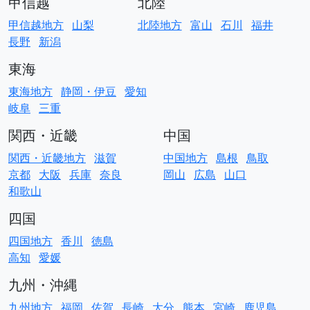
甲信越
北陸
甲信越地方
山梨
北陸地方
富山
石川
福井
長野
新潟
東海
東海地方
静岡・伊豆
愛知
岐阜
三重
関西・近畿
中国
関西・近畿地方
滋賀
中国地方
島根
鳥取
京都
大阪
兵庫
奈良
岡山
広島
山口
和歌山
四国
四国地方
香川
徳島
高知
愛媛
九州・沖縄
九州地方
福岡
佐賀
長崎
大分
熊本
宮崎
鹿児島