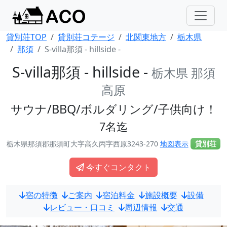
貸別荘TOP
貸別荘コテージ
北関東地方
栃木県
那須
S-villa那須 - hillside -
S-villa那須 - hillside -
栃木県 那須
高原
サウナ/BBQ/ボルダリング/子供向け！
7名迄
栃木県那須郡那須町大字高久丙字西原3243-270
地図表示
貸別荘
今すぐコンタクト
宿の特徴
ご案内
宿泊料金
施設概要
設備
レビュー・口コミ
周辺情報
交通