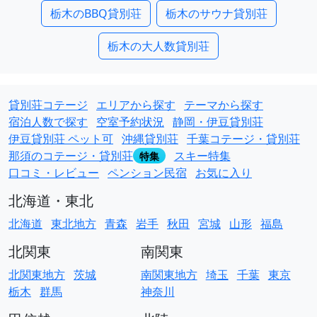
栃木のBBQ貸別荘
栃木のサウナ貸別荘
栃木の大人数貸別荘
貸別荘コテージ
エリアから探す
テーマから探す
宿泊人数で探す
空室予約状況
静岡・伊豆貸別荘
伊豆貸別荘 ペット可
沖縄貸別荘
千葉コテージ・貸別荘
那須のコテージ・貸別荘
スキー特集
特集
口コミ・レビュー
ペンション民宿
お気に入り
北海道・東北
北海道
東北地方
青森
岩手
秋田
宮城
山形
福島
北関東
南関東
北関東地方
茨城
南関東地方
埼玉
千葉
東京
栃木
群馬
神奈川