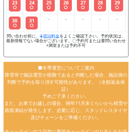
23
24
25
26
27
28
29
○
○
○
○
○
○
○
-
-
-
-
-
30
31
○
○
問い合わせ前に、
宿泊料金
をよくご確認下さい。予約状況は、
最新情報でない場合がございます。〇予約可または要問い合わせ
×満室または予約不可
■冬季運営についてご案内
降雪等で施設運営が困難であると判断した場合、施設側の
判断で予約を取り消す可能性があります。（全額返金保
証）
予めご了承ください。
また、お車でお越しの場合、例年11月末ぐらいから積雪や
路面凍結が発生します。必要に応じ、スタッドレスタイヤ
及びチェーンをご準備ください。
チェックインの２日前に事前チェックインのＵＲＬをお送