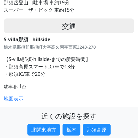
那須岳登山口駐車場 車約19分
スーパー ザ・ビック 車約15分
交通
S-villa那須 - hillside -
栃木県那須郡那須町大字高久丙字西原3243-270
【S-villa那須-hillside-までの所要時間】
・那須高原スマートIC/車で13分
・那須IC/車で20分
1
駐車場:
台
地図表示
近くの施設を探す
北関東地方
栃木
那須高原