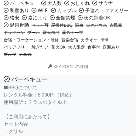
バーベキュー
大人数
おしゃれ
サウナ
和室あり
Wi-Fi
カップル
子連れ・ファミリー
格安
素泊まり
全館禁煙
夜の到着OK
温泉近隣
ペット可
屋根付BBQ
温泉
ログハウス
古民家
ドッグラン
プール
露天風呂
薪ストーブ
合宿・ワーケーション・研修
音楽合宿
カラオケ
卓球
バリアフリー
騒ぎたい
花火OK
大人限定
食事付
送迎あり
ゴルフ
テニス
KEY POINTの詳細
バーベキュー
■BBQについて
レンタル料金：6,000円（税込）
使用場所：テラスのタイル上
【ご利用にあたって】
セット内容
・グリル