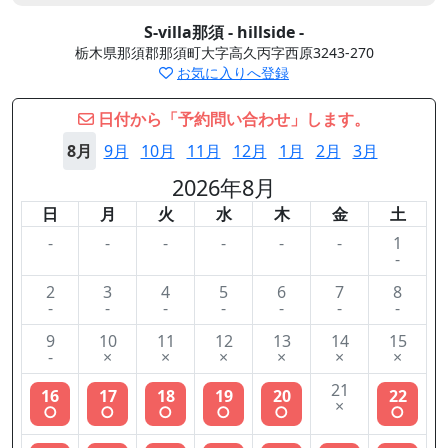
S-villa那須 - hillside -
栃木県那須郡那須町大字高久丙字西原3243-270
お気に入りへ登録
日付から「予約問い合わせ」します。
8月
9月
10月
11月
12月
1月
2月
3月
2026年8月
日
月
火
水
木
金
土
-
-
-
-
-
-
1
-
2
3
4
5
6
7
8
-
-
-
-
-
-
-
9
10
11
12
13
14
15
-
×
×
×
×
×
×
21
16
17
18
19
20
22
×
○
○
○
○
○
○