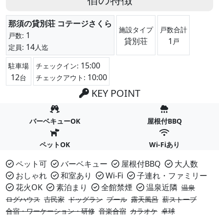
那須の貸別荘 コテージさくら
施設タイプ
戸数合計
1
戸数:
貸別荘
1
戸
14
定員:
人迄
15:00
駐車場
チェックイン:
12
10:00
台
チェックアウト:
KEY POINT
バーベキューOK
屋根付BBQ
ペットOK
Wi-Fiあり
ペット可
バーベキュー
屋根付BBQ
大人数
おしゃれ
和室あり
Wi-Fi
子連れ・ファミリー
花火OK
素泊まり
全館禁煙
温泉近隣
温泉
ログハウス
古民家
ドッグラン
プール
露天風呂
薪ストーブ
合宿・ワーケーション・研修
音楽合宿
カラオケ
卓球