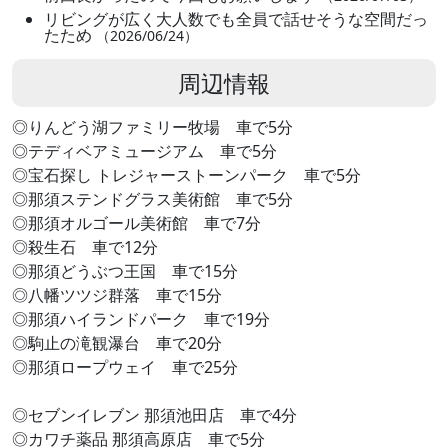
リビングが広く大人数でも全員で話せそうな空間だっ
たため
（2026/06/24）
周辺情報
◎りんどう湖ファミリー牧場 車で5分
◎テディベアミュージアム 車で5分
◎宝石探し トレジャーストーンパーク 車で5分
◎那須ステンドグラス美術館 車で5分
◎那須オルゴール美術館 車で7分
◎殺生石 車で12分
◎那須どうぶつ王国 車で15分
◎八幡ツツジ群落 車で15分
◎那須ハイランドパーク 車で19分
◎駒止の滝観瀑台 車で20分
◎那須ロープウェイ 車で25分
◎セブンイレブン 那須池田店 車で4分
◎カワチ薬品 那須高原店 車で5分