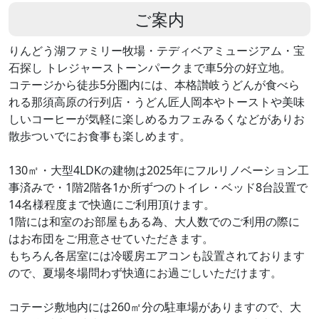
ご案内
りんどう湖ファミリー牧場・テディベアミュージアム・宝
石探し トレジャーストーンパークまで車5分の好立地。
コテージから徒歩5分圏内には、本格讃岐うどんが食べら
れる那須高原の行列店・うどん匠人岡本やトーストや美味
しいコーヒーが気軽に楽しめるカフェみるくなどがありお
散歩ついでにお食事も楽しめます。
130㎡・大型4LDKの建物は2025年にフルリノベーション工
事済みで・1階2階各1か所ずつのトイレ・ベッド8台設置で
14名様程度まで快適にご利用頂けます。
1階には和室のお部屋もある為、大人数でのご利用の際に
はお布団をご用意させていただきます。
もちろん各居室には冷暖房エアコンも設置されております
ので、夏場冬場問わず快適にお過ごしいただけます。
コテージ敷地内には260㎡分の駐車場がありますので、大