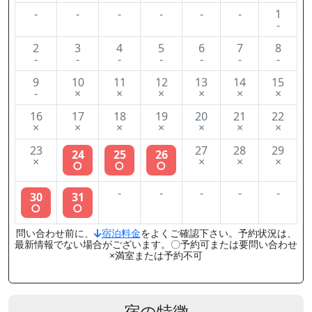
-
-
-
-
-
-
1
-
2
3
4
5
6
7
8
-
-
-
-
-
-
-
9
10
11
12
13
14
15
-
×
×
×
×
×
×
16
17
18
19
20
21
22
×
×
×
×
×
×
×
23
27
28
29
24
25
26
×
×
×
×
○
○
○
-
-
-
-
-
30
31
○
○
問い合わせ前に、
宿泊料金
をよくご確認下さい。予約状況は、
最新情報でない場合がございます。〇予約可または要問い合わせ
×満室または予約不可
宿の特徴