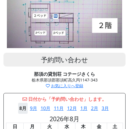
予約問い合わせ
那須の貸別荘 コテージさくら
栃木県那須郡那須町高久丙1147-343
お気に入りへ登録
日付から「予約問い合わせ」します。
8月
9月
10月
11月
12月
1月
2月
3月
2026年8月
日
月
火
水
木
金
土