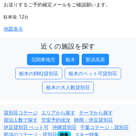
お送りするご予約確定メールをご確認願います。
12
駐車場:
台
地図表示
近くの施設を探す
北関東地方
栃木
那須高原
栃木のBBQ貸別荘
栃木のペット可貸別荘
栃木の大人数貸別荘
貸別荘コテージ
エリアから探す
テーマから探す
宿泊人数で探す
空室予約状況
静岡・伊豆貸別荘
伊豆貸別荘 ペット可
沖縄貸別荘
千葉コテージ・貸別荘
那須のコテージ・貸別荘
スキー特集
特集