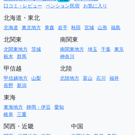
口コミ・レビュー
ペンション民宿
お気に入り
北海道・東北
北海道
東北地方
青森
岩手
秋田
宮城
山形
福島
北関東
南関東
北関東地方
茨城
南関東地方
埼玉
千葉
東京
栃木
群馬
神奈川
甲信越
北陸
甲信越地方
山梨
北陸地方
富山
石川
福井
長野
新潟
東海
東海地方
静岡・伊豆
愛知
岐阜
三重
関西・近畿
中国