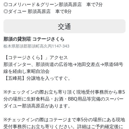
◎コメリハード＆グリーン那須高原店 車で7分
◎ダイユー 那須高原店 車で8分
交通
那須の貸別荘 コテージさくら
栃木県那須郡那須町高久丙1147-343
【コテージさくら】」アクセス
那須インター、那須街道の広谷地→池田交差点→県道68号
線を経由し東昭自治会
【五峰苑】分譲地を入ってすぐ。
※チェックインの際お立ち寄り頂く現地受付事務所から車5
分の場所に生鮮食料品・お酒・BBQ用品等完備のスーパー
ダイユー那須高原店があります。
※チェックインの際はコテージまで車5分の場所にある現地
受付事務所にお立ち寄りください。詳細はご予約確定後に