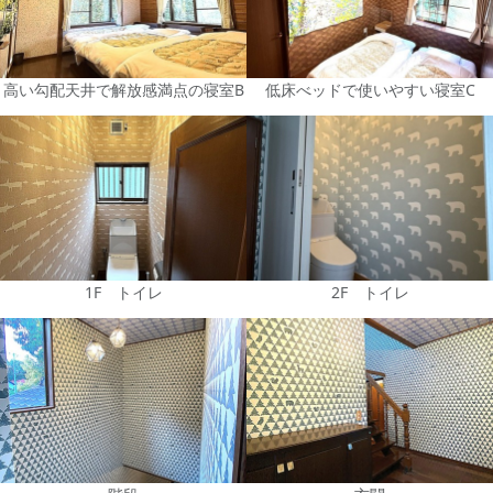
高い勾配天井で解放感満点の寝室B
低床べッドで使いやすい寝室C
1F トイレ
2F トイレ