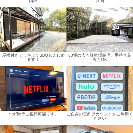
階段
玄関
屋根付きデッキ上でBBQも楽しめ
80坪の広々駐車場完備。手持ち花
ます！
火もOK
Netflix等ご視聴可能です。
ご自身の契約アカウントをご利用く
ださい