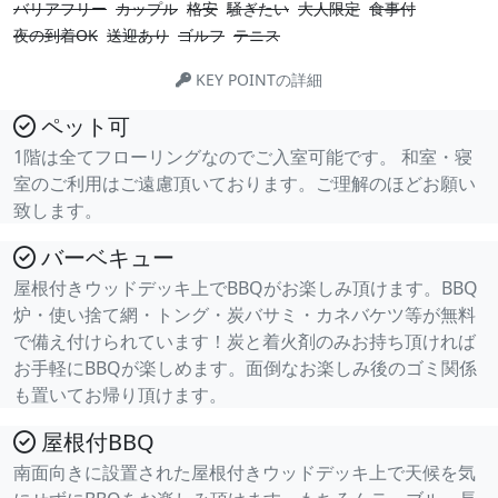
バリアフリー
カップル
格安
騒ぎたい
大人限定
食事付
夜の到着OK
送迎あり
ゴルフ
テニス
KEY POINTの詳細
ペット可
1階は全てフローリングなのでご入室可能です。 和室・寝
室のご利用はご遠慮頂いております。ご理解のほどお願い
致します。
バーベキュー
屋根付きウッドデッキ上でBBQがお楽しみ頂けます。BBQ
炉・使い捨て網・トング・炭バサミ・カネバケツ等が無料
で備え付けられています！炭と着火剤のみお持ち頂ければ
お手軽にBBQが楽しめます。面倒なお楽しみ後のゴミ関係
も置いてお帰り頂けます。
屋根付BBQ
南面向きに設置された屋根付きウッドデッキ上で天候を気