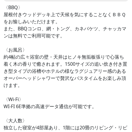
〈BBQ〉
屋根付きウッドデッキ上で天候を気にすることなくＢＢＱ
をお愉しみいただけます。
また、BBQコンロ、網・トング、カネバケツ、チャッカマ
ンは無料でご利用可能です。
〈お風呂〉
約4帖の広々浴室の壁・天井はヒノキ無垢板張りで心落ち
着く木の香りで癒されます。1500サイズの追い炊き付き置
き型タイプの浴槽やホテルの様なラグジュアリー感のある
オーバーヘッドシャワーで贅沢なバスタイムをお楽しみ頂
けます。
〈Wi-Fi〉
WI-FI 6E準拠の高速データ通信が可能です。
〈大人数〉
独立した寝室が4部屋あり、1階には20畳のリビング・リビ