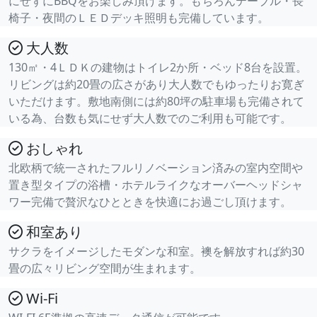
にせずにBBQをお楽しみ頂けます。もちろんテーブル・長
椅子・夜間のＬＥＤデッキ照明も完備しています。
大人数
130㎡・4ＬＤＫの建物はトイレ2か所・ベッド8台を設置。
リビングは約20畳の広さがあり大人数でもゆったりお寛ぎ
いただけます。敷地南側には約80坪の駐車場も完備されて
いる為、台数も気にせず大人数でのご利用も可能です。
おしゃれ
北欧柄で統一されたフルリノベーション済みの室内空間や
置き型タイプの浴槽・ホテルライクなオーバーヘッドシャ
ワー完備で贅沢なひとときを快適にお過ごし頂けます。
和室あり
サクラをイメージしたモダンな和室。襖を解放すれば約30
畳の広々リビング空間が生まれます。
Wi-Fi