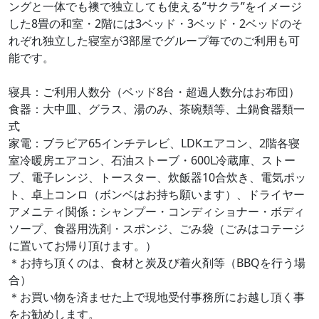
ングと一体でも襖で独立しても使える”サクラ”をイメージ
した8畳の和室・2階には3ベッド・3ベッド・2ベッドのそ
れぞれ独立した寝室が3部屋でグループ毎でのご利用も可
能です。
寝具：ご利用人数分（ベッド8台・超過人数分はお布団）
食器：大中皿、グラス、湯のみ、茶碗類等、土鍋食器類一
式
家電：ブラビア65インチテレビ、LDKエアコン、2階各寝
室冷暖房エアコン、石油ストーブ・600L冷蔵庫、ストー
ブ、電子レンジ、トースター、炊飯器10合炊き、電気ポッ
ト、卓上コンロ（ボンベはお持ち願います）、ドライヤー
アメニティ関係：シャンプー・コンディショナー・ボディ
ソープ、食器用洗剤・スポンジ、ごみ袋（ごみはコテージ
に置いてお帰り頂けます。）
＊お持ち頂くのは、食材と炭及び着火剤等（BBQを行う場
合）
＊お買い物を済ませた上で現地受付事務所にお越し頂く事
をお勧めします。