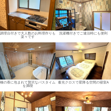
調理台付きで大人数のお料理作りも
洗濯機付きでご連泊時にも便利
楽々です
檜の香に包まれて贅沢なバスタイム
蓄光クロスで星降る空間の寝室A
を満喫