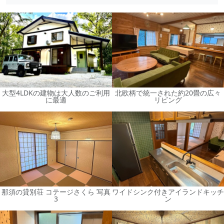
大型4LDKの建物は大人数のご利用
北欧柄で統一された約20畳の広々
に最適
リビング
那須の貸別荘 コテージさくら 写真
ワイドシンク付きアイランドキッチ
3
ン