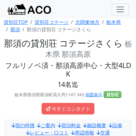
貸別荘TOP
貸別荘コテージ
北関東地方
栃木県
那須
那須の貸別荘 コテージさくら
那須の貸別荘 コテージさくら
栃
木県 那須高原
フルリノベ済・那須高原中心・大型4LD
K
14名迄
栃木県那須郡那須町高久丙1147-343
地図表示
貸別荘
今すぐコンタクト
宿の特徴
ご案内
宿泊料金
施設概要
設備
レビュー・口コミ
周辺情報
交通