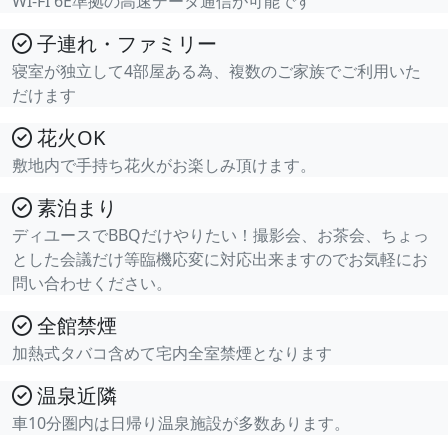
WI-FI 6E準拠の高速データ通信が可能です
子連れ・ファミリー
寝室が独立して4部屋ある為、複数のご家族でご利用いた
だけます
花火OK
敷地内で手持ち花火がお楽しみ頂けます。
素泊まり
ディユースでBBQだけやりたい！撮影会、お茶会、ちょっ
とした会議だけ等臨機応変に対応出来ますのでお気軽にお
問い合わせください。
全館禁煙
加熱式タバコ含めて宅内全室禁煙となります
温泉近隣
車10分圏内は日帰り温泉施設が多数あります。