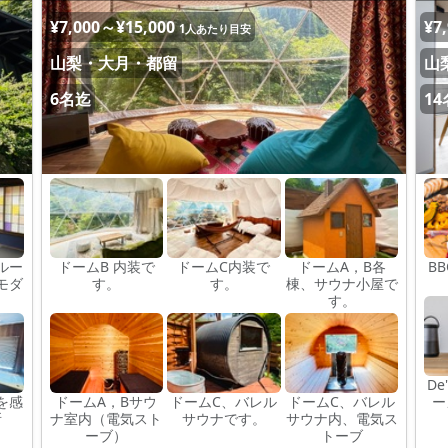
¥7,000～¥15,000
¥7
1人あたり目安
山梨・大月・都留
山
6名迄
1
ルー
ドームB 内装で
ドームC内装で
ドームA，B各
B
モダ
す。
す。
棟、サウナ小屋で
す。
De
を感
ドームA，Bサウ
ドームC、バレル
ドームC、バレル
所
ナ室内（電気スト
サウナです。
サウナ内、電気ス
ーブ）
トーブ