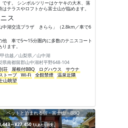
】 です。 シンボルツリーはケヤキの大木、落
時はテラスやロフトから富士山が臨めます。
テニス
山中湖交流プラザ きらら」（2.8km／車で6
の他 車で5〜15分圏内に多数のテニスコート
あります。
甲信越／山梨県／山中湖
梨県南都留郡山中湖村平野648-104
別荘
屋根付BBQ
ログハウス
サウナ
ストーブ
Wi-Fi
全館禁煙
温泉近隣
士山眺望
ペットと泊まれる宿・富士山・BBQ
3,443～¥27,450
1人あたり目安