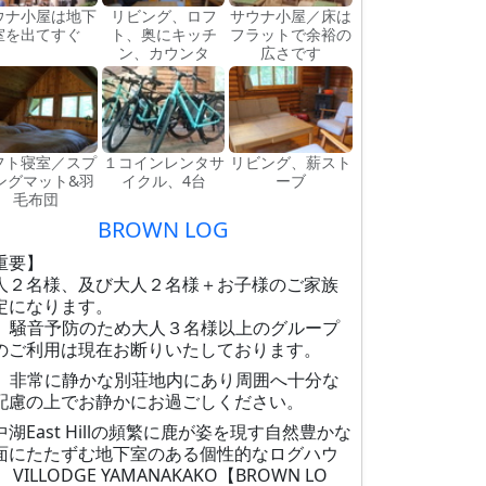
ウナ小屋は地下
リビング、ロフ
サウナ小屋／床は
室を出てすぐ
ト、奥にキッチ
フラットで余裕の
ン、カウンタ
広さです
フト寝室／スプ
１コインレンタサ
リビング、薪スト
ングマット&羽
イクル、4台
ーブ
毛布団
BROWN LOG
重要】
人２名様、及び大人２名様＋お子様のご家族
定になります。
 騒音予防のため大人３名様以上のグループ
のご利用は現在お断りいたしております。
 非常に静かな別荘地内にあり周囲へ十分な
配慮の上でお静かにお過ごしください。
中湖East Hillの頻繁に鹿が姿を現す自然豊かな
面にたたずむ地下室のある個性的なログハウ
 VILLODGE YAMANAKAKO【BROWN LO