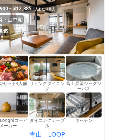
,900～¥12,385
1人あたり目安
梨・山中湖
4名迄
BQセット4人前
リビングダイニン
富士展望ジャグジ
グ
ーバス
'Longhiコーヒ
ダイニングテーブ
キッチン
ーメーカー
ル
青山 LOOP