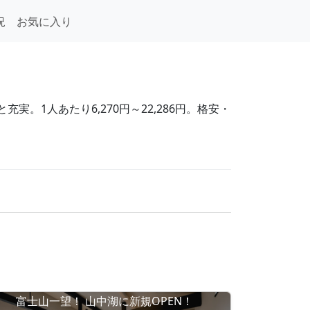
況
お気に入り
。1人あたり6,270円～22,286円。格安・
富士山一望！ 山中湖に新規OPEN！