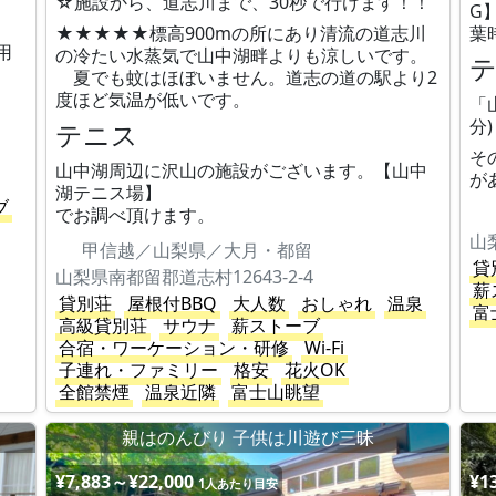
☆施設から、道志川まで、30秒で行けます！！
G
★★★★★標高900mの所にあり清流の道志川
葉
用
の冷たい水蒸気で山中湖畔よりも涼しいです。
夏でも蚊はほぼいません。道志の道の駅より2
度ほど気温が低いです。
「
分)
テニス
そ
山中湖周辺に沢山の施設がございます。【山中
が
湖テニス場】
ブ
でお調べ頂けます。
山
甲信越／山梨県／大月・都留
貸
山梨県南都留郡道志村12643-2-4
薪
貸別荘
屋根付BBQ
大人数
おしゃれ
温泉
富
高級貸別荘
サウナ
薪ストーブ
合宿・ワーケーション・研修
Wi-Fi
子連れ・ファミリー
格安
花火OK
全館禁煙
温泉近隣
富士山眺望
親はのんびり 子供は川遊び三昧
¥7,883～¥22,000
¥1
1人あたり目安