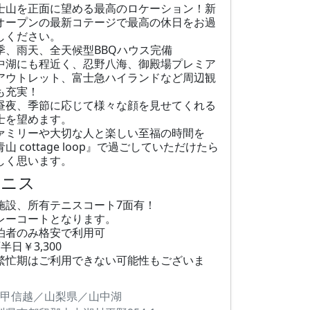
士山を正面に望める最高のロケーション！新
オープンの最新コテージで最高の休日をお過
しください。
季、雨天、全天候型BBQハウス完備
中湖にも程近く、忍野八海、御殿場プレミア
アウトレット、富士急ハイランドなど周辺観
も充実！
昼夜、季節に応じて様々な顔を見せてくれる
士を望めます。
ァミリーや大切な人と楽しい至福の時間を
青山 cottage loop』で過ごしていただけたら
しく思います。
テニス
施設、所有テニスコート7面有！
レーコートとなります。
泊者のみ格安で利用可
半日￥3,300
繁忙期はご利用できない可能性もございま
。
甲信越／山梨県／山中湖