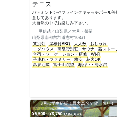
テニス
バトミントンやフライングキャッチボール等
意してあります。
大自然の中でお楽しみ下さい。
甲信越／山梨県／大月・都留
山梨県南都留郡道志村10831
貸別荘
屋根付BBQ
大人数
おしゃれ
ログハウス
高級貸別荘
サウナ
薪ストー
合宿・ワーケーション・研修
Wi-Fi
子連れ・ファミリー
格安
花火OK
温泉近隣
富士山眺望
海沿い・海水浴
9月は学生応援！最大25名で貸し切り！
¥6,500～¥8,750
1人あたり目安