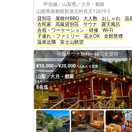
甲信越／山梨県／大月・都留
山梨県南都留郡道志村長又12619-5
貸別荘
屋根付BBQ
大人数
おしゃれ
温
古民家
高級貸別荘
サウナ
露天風呂
合宿・ワーケーション・研修
Wi-Fi
子連れ・ファミリー
花火OK
全館禁煙
温泉近隣
富士山眺望
小屋サウナ無料一棟完全貸切
¥10,000～¥20,000
1人あたり目安
山梨・大月・都留
8名迄