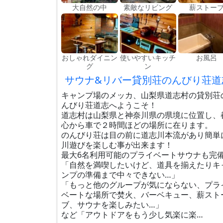
大自然の中
素敵なリビング
薪ストー
おしゃれダイニン
使いやすいキッチ
お風呂
グ
ン
サウナ&リバー貸別荘のんびり荘道
キャンプ場のメッカ、山梨県道志村の貸別荘
んびり荘道志へようこそ！
道志村は山梨県と神奈川県の県境に位置し、
心から車で２時間ほどの場所に在ります。
のんびり荘は目の前に道志川本流があり簡単
川遊びを楽しむ事が出来ます！
最大6名利用可能のプライベートサウナも完
「自然を満喫したいけど、道具を揃えたりキ
ンプの準備まで中々できない…」
「もっと他のグループが気にならない、プラ
ベートな場所で焚火、バーベキュー、薪スト
ブ、サウナを楽しみたい…」
など「アウトドアをもう少し気楽に楽…