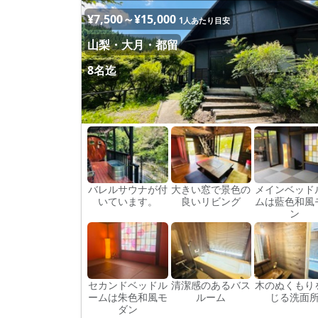
¥7,500～¥15,000
1人あたり目安
山梨・大月・都留
8名迄
バレルサウナが付
大きい窓で景色の
メインベッド
いています。
良いリビング
ムは藍色和風
ン
セカンドベッドル
清潔感のあるバス
木のぬくもり
ームは朱色和風モ
ルーム
じる洗面
ダン