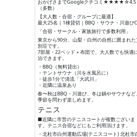
おかげさまでGoogleクチコミ★★★★☆4.5
（多数）
【大人数・合宿・グループに最適】
最大25名｜1棟貸切｜BBQ・サウナ・川遊びO
「合宿・サークル・家族旅行で多数利用」
東京から90分、山梨・白州の自然に囲まれた
別荘です。
7部屋・22ベッド＋布団で、大人数でも快適
泊できます。
・BBQ（無料貸出）
・テントサウナ（川を水風呂に）
・徒歩1分で清流「大武川」
・近隣に温泉あり
春〜秋はBBQ・川遊び、冬は鍋やサウナなど
季節を問わず楽しめます。
テニス
■近隣に市営のテニスコートが複数ございま
す。テニス合宿などにもご利用頂けます。
・北杜市白州運動広場(テニスコート) 北杜市