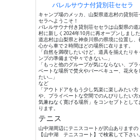
バレルサウナ付貸別荘セセラ
キャンプ場のメッカ、山梨県道志村の貸別荘
セラへようこそ！
バレルサウナ付き貸別荘セセラは山梨県の道
村に新しく2024年10月に再オープンしまし
道志村は山梨県と神奈川県の県境に位置し、
心から車で２時間ほどの場所に在ります。
「自然を満喫したいけど、道具を揃えたりキ
ンプの準備まで中々できない…」
「もっと他のグループが気にならない、プラ
ベートな場所で焚火やバーベキュー、花火を
たい…」
など
「アウトドアをもう少し気楽に楽しみたい方
や、プライベートな空間でのんびりしたい方
気兼ねなく寛げる場所」をコンセプトとして
ります。
テニス
山中湖周辺にテニスコートが沢山ありますの
【山中湖 テニスコート】で検索して下さい