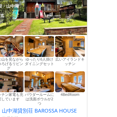
梨・山中湖
名迄
士山を見ながら
ゆったり6人掛け
広いアイランドキ
つろげるリビン
ダイニングセット
ッチン
グ
ッチン家電も充
パウダールームに
4BedRoom
実しています
は洗面ボウルが2
つ
山中湖貸別荘 BAROSSA HOUSE