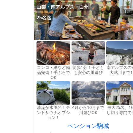
山梨・南アルプス・白州
25名迄
コンロ・網など備
徒歩1分！子ども
南アルプスの
品完備！手ぶらで
も安心の川遊び
大武川まで1
OK
清流が水風呂！テ
4月から10月まで
最大25名、1
ントサウナオプシ
川遊びOK
し切り専門で
ョン！
ペンション駒城