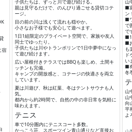
子供たちは、ずっと川で遊び続ける。
山中
親は見守るだけで、のんびり過ごせる貸切コテ
■
ージ。
ン
■
K
目の前の川は浅くて流れも穏やか。
で
小さなお子様でも安心して遊べます。
で
1日1組限定のプライベート空間で、家族や友人
■
貸
同士でゆったり。
■
子供たちは川やトランポリンで1日中夢中になっ
も
に宿
て遊び続けます。
ド
い
広い屋根付きテラスではBBQも楽しめ、土間キ
■
ッチンも完備。
冬
キャンプの開放感と、コテージの快適さを両立
しています。
夏は川遊び、秋は紅葉、冬はテントサウナも人
、
山
気。
山
都内から約2時間で、自然の中の非日常を気軽に
向
味わえます。
平
テニス
よ
車で10分圏内にテニスコート多数。
白
かっこう荘、スポーツイン青山通りなど直接お
山