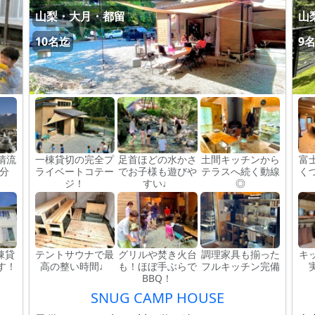
山梨・大月・都留
山
10名迄
9
清流
一棟貸切の完全プ
足首ほどの水かさ
土間キッチンから
富
分
ライベートコテー
でお子様も遊びや
テラスへ続く動線
く
ジ！
すい♩
◎
棟貸
テントサウナで最
グリルや焚き火台
調理家具も揃った
キ
す！
高の整い時間♩
も！ほぼ手ぶらで
フルキッチン完備
BBQ！
SNUG CAMP HOUSE