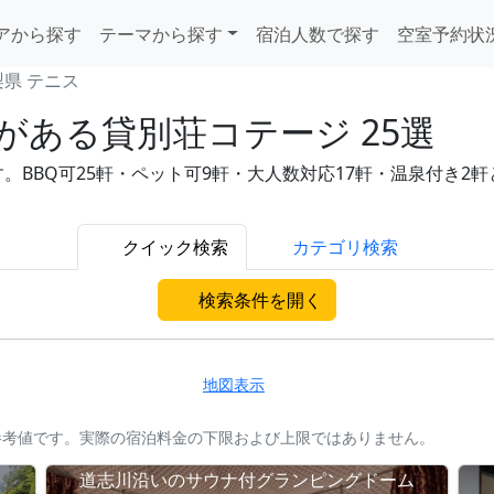
アから探す
テーマから探す
宿泊人数で探す
空室予約状
梨県 テニス
がある貸別荘コテージ 25選
BBQ可25軒・ペット可9軒・大人数対応17軒・温泉付き2軒と充実
クイック検索
カテゴリ検索
検索条件を開く
地図表示
参考値です。実際の宿泊料金の下限および上限ではありません。
道志川沿いのサウナ付グランピングドーム