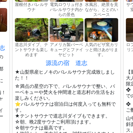
ブ
屋根付きバレルサ
電気ロウリュ付き
水風呂、絶景を見
サ
ウナ
バレルサウナ内か
ながら、ととのい
らの景色
スペース
道志川ダイブ、テ
アメリカ製バーベ
人気のピザ窯カリ
ロ
志
ントサウナも楽し
キューグとファイ
ッと焼けあがりま
リ
めます
ヤピット
す。
の
源流の宿 道志
都
★山梨県産ヒノキのバレルサウナ完成致しまし
【
た！！
大
に
限
☆満点の星空の下で、バレルサウナで整い、バ
❖
ーベキューや焚火を仲間達と道志村の生活をお
備！
で
楽しみください。
ャ
⭐️バレルサウナは宿泊日は何度入っても無料で
❖
す。
ご
イ
★テントサウナで道志川ダイブもできます。
ー
山
☆朝、晩2度サウナご利用頂けます。
斜
☆朝サウナは最高です。
ス、