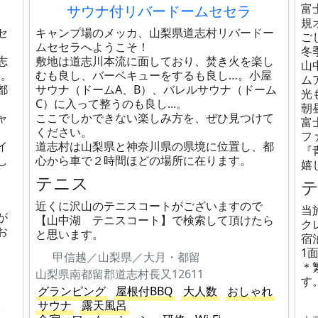
富
サウナ付リバードームセセラ
規
セ
キャンプ場のメッカ、山梨県道志村リバードー
ご
ムセセラへようこそ！
冬
志
敷地は道志川本流に面しており、​焚き火を楽し
山
た。
むも良し、バーベキューをするも良し…。小屋
ム
都
サウナ（ドームA、B）、バレルサウナ（ドーム
光
C）に入って整うのも良し...。
朝
ャ
ここでしかできない楽しみ方を、ぜひ見つけて
富
ください。
フ
イ
道志村は山梨県と神奈川県の県境に位置し、都
『
し
心から車で２時間ほどの場所に在ります。
嬉
テニス
近くに沢山のテニスコートがございますので
当
が
【山中湖 テニスコート】で検索して頂けたら
ク
お
と思います。
宿
1面
甲信越／山梨県／大月・都留
＊
山梨県南都留郡道志村長又12611
す
グランピング
屋根付BBQ
大人数
おしゃれ
。
サウナ
露天風呂