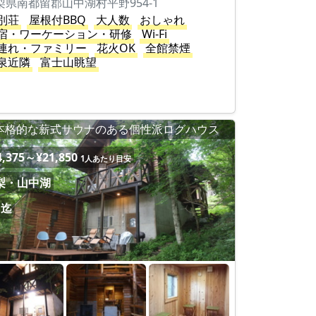
梨県南都留郡山中湖村平野954-1
別荘
屋根付BBQ
大人数
おしゃれ
宿・ワーケーション・研修
Wi-Fi
連れ・ファミリー
花火OK
全館禁煙
泉近隣
富士山眺望
本格的な薪式サウナのある個性派ログハウス
4,375～¥21,850
1人あたり目安
梨・山中湖
名迄