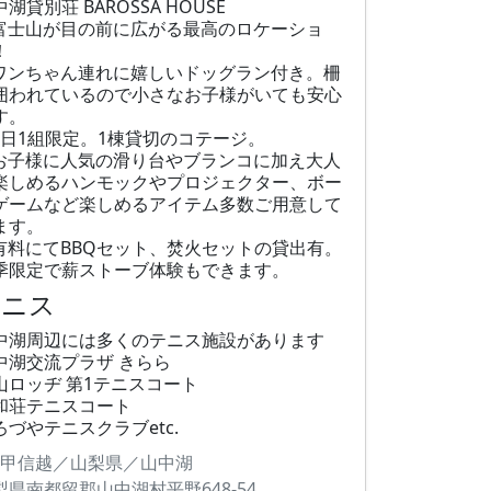
湖貸別荘 BAROSSA HOUSE
富士山が目の前に広がる最高のロケーショ
！
ワンちゃん連れに嬉しいドッグラン付き。柵
囲われているので小さなお子様がいても安心
す。
1日1組限定。1棟貸切のコテージ。
お子様に人気の滑り台やブランコに加え大人
楽しめるハンモックやプロジェクター、ボー
ゲームなど楽しめるアイテム多数ご用意して
ます。
有料にてBBQセット、焚火セットの貸出有。
季限定で薪ストーブ体験もできます。
テニス
中湖周辺には多くのテニス施設があります
中湖交流プラザ きらら
山ロッヂ 第1テニスコート
和荘テニスコート
ろづやテニスクラブetc.
甲信越／山梨県／山中湖
梨県南都留郡山中湖村平野648-54