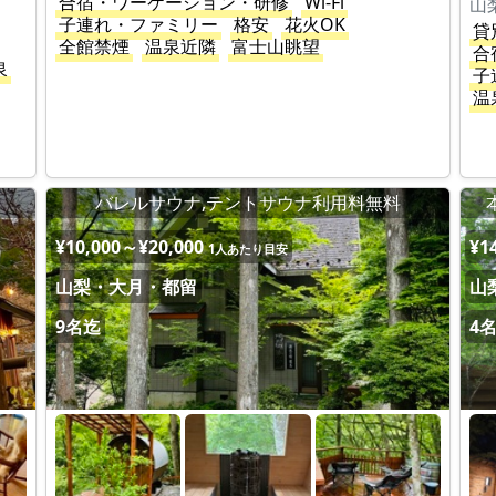
合宿・ワーケーション・研修
Wi-Fi
山
子連れ・ファミリー
格安
花火OK
貸
全館禁煙
温泉近隣
富士山眺望
合
泉
子
温
バレルサウナ,テントサウナ利用料無料
¥10,000～¥20,000
¥1
1人あたり目安
山梨・大月・都留
山
9名迄
4