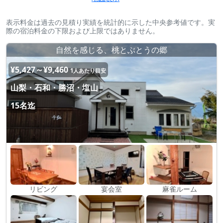
表示料金は過去の見積り実績を統計的に示した中央参考値です。実
際の宿泊料金の下限および上限ではありません。
自然を感じる、桃とぶとうの郷
¥5,427～¥9,460
1人あたり目安
山梨・石和・勝沼・塩山
15名迄
リビング
宴会室
麻雀ルーム