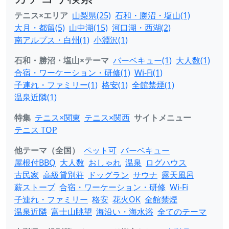
テニス×エリア
山梨県(25)
石和・勝沼・塩山(1)
大月・都留(5)
山中湖(15)
河口湖・西湖(2)
南アルプス・白州(1)
小淵沢(1)
石和・勝沼・塩山×テーマ
バーベキュー(1)
大人数(1)
合宿・ワーケーション・研修(1)
Wi-Fi(1)
子連れ・ファミリー(1)
格安(1)
全館禁煙(1)
温泉近隣(1)
特集
テニス×関東
テニス×関西
サイトメニュー
テニス TOP
他テーマ（全国）
ペット可
バーベキュー
屋根付BBQ
大人数
おしゃれ
温泉
ログハウス
古民家
高級貸別荘
ドッグラン
サウナ
露天風呂
薪ストーブ
合宿・ワーケーション・研修
Wi-Fi
子連れ・ファミリー
格安
花火OK
全館禁煙
温泉近隣
富士山眺望
海沿い・海水浴
全てのテーマ