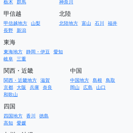
栃木
群馬
神奈川
甲信越
北陸
甲信越地方
山梨
北陸地方
富山
石川
福井
長野
新潟
東海
東海地方
静岡・伊豆
愛知
岐阜
三重
関西・近畿
中国
関西・近畿地方
滋賀
中国地方
島根
鳥取
京都
大阪
兵庫
奈良
岡山
広島
山口
和歌山
四国
四国地方
香川
徳島
高知
愛媛