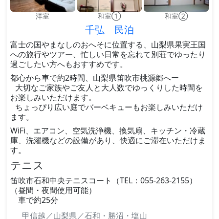
洋室
和室①
和室②
千弘 民泊
富士の国やまなしのおへそに位置する、山梨県果実王国
への旅行やツアー、忙しい日常を忘れて別荘でゆったり
過ごしたい方へもおすすめです。
都心から車で約2時間、山梨県笛吹市桃源郷へー
大切なご家族やご友人と大人数でゆっくりした時間を
お楽しみいただけます。
ちょっぴり広い庭でバーベキューもお楽しみいただけ
ます。
WiFi、エアコン、空気洗浄機、換気扇、キッチン・冷蔵
庫、洗濯機などの設備があり、快適にご滞在いただけま
す。
テニス
笛吹市石和中央テニスコート（TEL：055-263-2155）
（昼間・夜間使用可能）
車で約25分
甲信越／山梨県／石和・勝沼・塩山