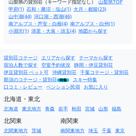
山梨県の貸別荘（キーワード指定なし）
山梨県TOP
甲府(1)
石和・勝沼・塩山(1)
大月・都留(23)
山中湖(44)
河口湖・西湖(46)
南アルプス・芦安・白根(4)
南アルプス・白州(1)
小淵沢(1)
清里・大泉・須玉(4)
地図から探す
貸別荘コテージ
エリアから探す
テーマから探す
宿泊人数で探す
空室予約状況
静岡・伊豆貸別荘
伊豆貸別荘 ペット可
沖縄貸別荘
千葉コテージ・貸別荘
那須のコテージ・貸別荘
スキー特集
特集
口コミ・レビュー
ペンション民宿
お気に入り
北海道・東北
北海道
東北地方
青森
岩手
秋田
宮城
山形
福島
北関東
南関東
北関東地方
茨城
南関東地方
埼玉
千葉
東京