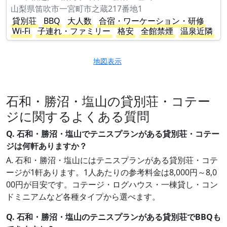
山梨県笛吹市一宮町市之蔵217番地1
貸別荘
BBQ
大人数
合宿・ワーケーション・研修
Wi-Fi
子連れ・ファミリー
格安
全館禁煙
温泉近隣
地図表示
石和・勝沼・塩山の貸別荘・コテー
ジに関するよくある質問
Q. 石和・勝沼・塩山でテニスプランがある貸別荘・コテー
ジは何軒ありますか？
A. 石和・勝沼・塩山にはテニスプランがある貸別荘・コテ
ージが1軒あります。1人あたりの参考料金は8,000円～8,0
00円が目安です。コテージ・ログハウス・一棟貸し・コン
ドミニアムなど各種タイプから選べます。
Q. 石和・勝沼・塩山のテニスプランがある貸別荘でBBQも