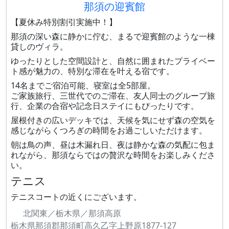
那須の迎賓館
【夏休み特別割引実施中！】
那須の深い森に静かに佇む、まるで迎賓館のような一棟
貸しのヴィラ。
ゆったりとした空間設計と、自然に囲まれたプライベー
ト感が魅力の、特別な滞在を叶える宿です。
14名までご宿泊可能、寝室は全5部屋。
ご家族旅行、三世代でのご滞在、友人同士のグループ旅
行、企業の合宿や記念日ステイにもぴったりです。
屋根付きの広いデッキでは、天候を気にせず森の空気を
感じながらくつろぎの時間をお過ごしいただけます。
朝は鳥の声、昼は木漏れ日、夜は静かな森の気配に包ま
れながら、那須ならではの贅沢な時間をお楽しみくださ
い。
テニス
テニスコートの近くにございます。
北関東／栃木県／那須高原
栃木県那須郡那須町高久乙字上野原1877-127