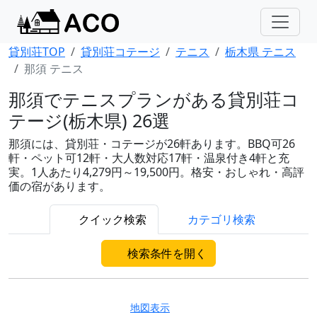
貸別荘TOP
貸別荘コテージ
テニス
栃木県 テニス
那須 テニス
那須でテニスプランがある貸別荘コ
テージ(栃木県) 26選
那須には、貸別荘・コテージが26軒あります。BBQ可26
軒・ペット可12軒・大人数対応17軒・温泉付き4軒と充
実。1人あたり4,279円～19,500円。格安・おしゃれ・高評
価の宿があります。
クイック検索
カテゴリ検索
検索条件を開く
地図表示