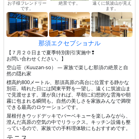
お子様フレンドリー
絶景です。
遠くに筑波山が見え
です。
ます。
那須エクセプショナル
【７月２０日まで夏季特別割引実施中❢
お問い合わせください。】
空山荘（Kuuzan-so） — 家族で楽しむ那須の絶景と自
然の隠れ家
標高約800メートル、那須高原の高台に位置する静かな
別荘。晴れた日には関東平野を一望し、遠くに筑波山ま
で見渡せます。運が良ければ、早朝に幻想的な雲海や朝
霧に包まれる瞬間も。自然の美しさを家族みんなで満喫
できる最高のロケーションです。
屋根付きウッドデッキでバーベキューを楽しみながら、
澄んだ高原の空気の中でリラックス。キッチン設備も整
っているので、家族での手料理体験にもおすすめです。
テニス