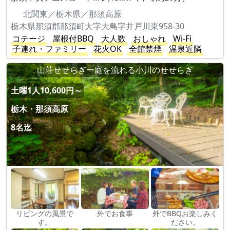
北関東／栃木県／那須高原
栃木県那須郡那須町大字大島字井戸川東958-30
コテージ
屋根付BBQ
大人数
おしゃれ
Wi-Fi
子連れ・ファミリー
花火OK
全館禁煙
温泉近隣
山荘せせらぎー庭を流れる小川のせせらぎ
土曜1人10,600円～
栃木・那須高原
8名迄
リビングの風景で
外でお食事
外でBBQお楽しみく
す。
ださい。