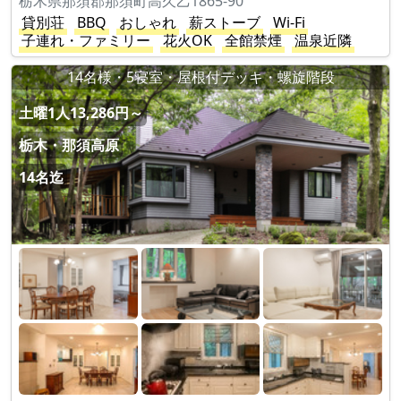
栃木県那須郡那須町高久乙1865-90
貸別荘
BBQ
おしゃれ
薪ストーブ
Wi-Fi
子連れ・ファミリー
花火OK
全館禁煙
温泉近隣
14名様・5寝室・屋根付デッキ・螺旋階段
土曜1人13,286円～
栃木・那須高原
14名迄