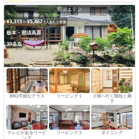
那須エデン
¥3,313～¥5,467
1人あたり目安
栃木・那須高原
30名迄
BBQ可能なテラス
リービング１
２階へ行く階段と廊
下
テレビがあるリービ
リービング２
ダイニング
ング