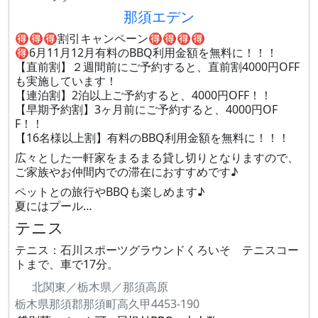
那須エデン
🉐🉐🉐割引キャンペーン🉐🉐🉐🉐
🉐6月11月12月有料のBBQ利用金額を無料に！！！
【直前割】２週間前にご予約すると、直前割4000円OFF
も実施しています！
【連泊割】2泊以上ご予約すると、4000円OFF！！
【早期予約割】3ヶ月前にご予約すると、4000円OF
F！！
【16名様以上割】有料のBBQ利用金額を無料に！！！
広々とした一軒家をまるまる貸し切りとなりますので、
ご家族やお仲間内での滞在におすすめです♪
ペットとの旅行やBBQも楽しめます♪
夏にはプール…
テニス
テニス：石川スポーツグラウンドくろいそ テニスコー
トまで、車で17分。
北関東／栃木県／那須高原
栃木県那須郡那須町高久甲4453-190