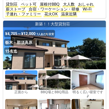
貸別荘
ペット可
屋根付BBQ
大人数
おしゃれ
薪ストーブ
合宿・ワーケーション・研修
Wi-Fi
子連れ・ファミリー
花火OK
温泉近隣
新築！！大型貸別荘
¥4,705～¥12,000
1人あたり目安
栃木・那須高原
15名迄
正面から
BBQ場とBBQ用品
明るく広い寝室です
♪