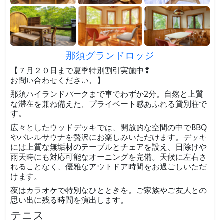
那須グランドロッジ
【７月２０日まで夏季特別割引実施中❢
お問い合わせください。】
那須ハイランドパークまで車でわずか2分。自然と上質
な滞在を兼ね備えた、プライベート感あふれる貸別荘で
す。
広々としたウッドデッキでは、開放的な空間の中でBBQ
やバレルサウナを贅沢にお楽しみいただけます。デッキ
には上質な無垢材のテーブルとチェアを設え、日除けや
雨天時にも対応可能なオーニングを完備。天候に左右さ
れることなく、優雅なアウトドア時間をお過ごしいただ
けます。
夜はカラオケで特別なひとときを。ご家族やご友人との
思い出に残る時間を演出します。
テニス