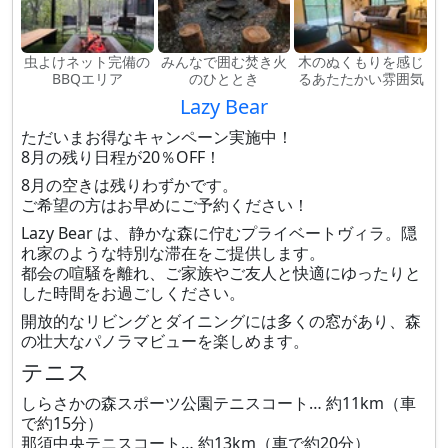
虫よけネット完備の
みんなで囲む焚き火
木のぬくもりを感じ
BBQエリア
のひととき
るあたたかい雰囲気
Lazy Bear
ただいまお得なキャンペーン実施中！
8月の残り日程が20％OFF！
8月の空きは残りわずかです。
ご希望の方はお早めにご予約ください！
Lazy Bear は、静かな森に佇むプライベートヴィラ。隠
れ家のような特別な滞在をご提供します。
都会の喧騒を離れ、ご家族やご友人と快適にゆったりと
した時間をお過ごしください。
開放的なリビングとダイニングには多くの窓があり、森
の壮大なパノラマビューを楽しめます。
テニス
しらさかの森スポーツ公園テニスコート… 約11km（車
で約15分）
那須中央テニスコート… 約13km（車で約20分）