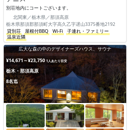
別荘地内にコートございます。
北関東／栃木県／那須高原
栃木県那須郡那須町大字高久乙字遅山3375番地2192
貸別荘
屋根付BBQ
Wi-Fi
子連れ・ファミリー
温泉近隣
広大な森の中のデザイナーズハウス、サウナ
¥14,671～¥23,750
1人あたり目安
栃木・那須高原
8名迄