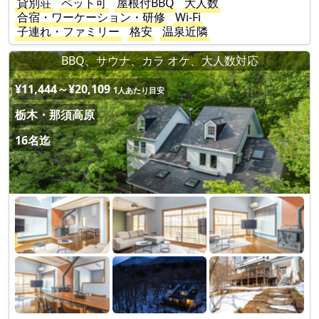
貸別荘
ペット可
屋根付BBQ
大人数
合宿・ワーケーション・研修
Wi-Fi
子連れ・ファミリー
格安
温泉近隣
BBQ、サウナ、カラ オケ、大人数対応
¥11,444～¥20,109
1人あたり目安
栃木・那須高原
16名迄