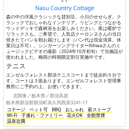
Nasu Country Cottage
森の中の洋風クラシックな貸別荘。小川のせせらぎ。ク
ラシックでおしゃれなインテリア。リビングとつながる
ウッドデッキで森林浴をお楽しみください。夜は暖炉で
リラックスも。ご希望で、人気店クーロンヌさんの当日
焼きたてパンを朝お届けします（パン代は現金清算。休
業日は不可）。シンガーソングライターRihwaさんのミ
ュージックビデオの撮影（2024年10月初旬）で当施設が
使われました。梅雨の時期限定割引実施中です。
テニス
エンゼルフォレスト那須テニスコートまで徒歩約５分で
す。コートは３面あります。エンゼルフォレスト管理事
務所にご予約の上、お使いできます。
北関東／栃木県／那須高原
栃木県那須郡那須町高久丙西原3241-17
コテージ
ペット可
BBQ
おしゃれ
薪ストーブ
Wi-Fi
子連れ・ファミリー
花火OK
全館禁煙
温泉近隣