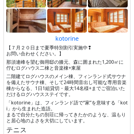
kotorine
【７月２０日まで夏季特別割引実施中❢
お問い合わせください。】
那須連峰を望む御用邸の膝元、森に囲まれた1,200㎡に
佇むログハウス二棟と音楽棟+東屋
二階建てログハウスのメイン棟、フィンランド式サウナ
を備えたサウナ棟、そして24時間音出し可能な専用音楽
棟からなる、1日1組貸切・最大14名様+までご宿泊いた
だけるログハウスステイです。
「kotorine」は、フィンランド語で“家”を意味する「kot
i」から生まれた造語。
まるで自分たちの別荘に帰ってきたかのような、温もり
と居心地のよさを大切にしています。
テニス