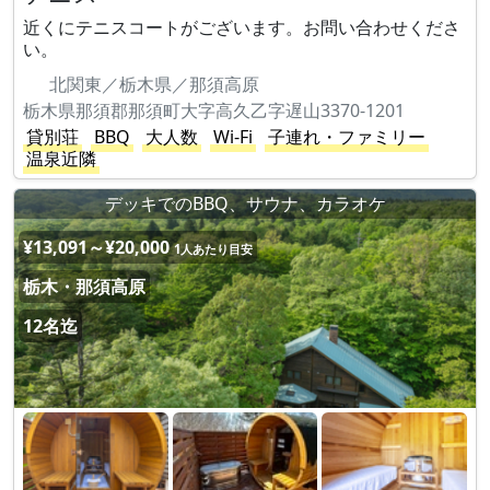
近くにテニスコートがございます。お問い合わせくださ
い。
北関東／栃木県／那須高原
栃木県那須郡那須町大字高久乙字遅山3370-1201
貸別荘
BBQ
大人数
Wi-Fi
子連れ・ファミリー
温泉近隣
デッキでのBBQ、サウナ、カラオケ
¥13,091～¥20,000
1人あたり目安
栃木・那須高原
12名迄