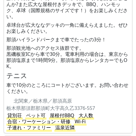
んか?また広大な屋根付きデッキで、BBQ、ハンモッ
ク、卓球（国際規格のサイズです！）をお楽しみくださ
い。
卓球台が広大ななデッキの一角に備えらえました。ぜひ
お楽しみください。
那須ハイランドパークまで車でたったの3分！
那須観光地へのアクセス抜群です。
黒磯板室ICから車で30分。電車利用の場合は、東京から
那須塩原まで1時間9分。那須塩原からレンタカーでもO
K。
テニス
車で10分のところにコートがございます。お問い合わせ
ください。
北関東／栃木県／那須高原
栃木県那須郡那須町大字高久乙3376-557
貸別荘
ペット可
屋根付BBQ
大人数
合宿・ワーケーション・研修
Wi-Fi
子連れ・ファミリー
温泉近隣