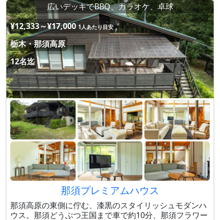
広いデッキでBBQ、カラオケ、卓球
¥12,333～¥17,000
1人あたり目安
栃木・那須高原
12名迄
那須プレミアムハウス
那須高原の東側に佇む、漆黒のスタイリッシュモダンハ
ウス。那須どうぶつ王国まで車で約10分、那須フラワー