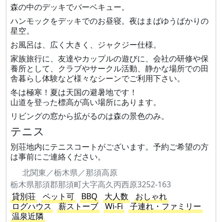
森の中のデッキでバーベキュー。
ハンモックをデッキでのお昼寝。夜はまばゆうばかりの
星空。
お風呂は、広く大きく、ジャクジー仕様。
家族旅行に、友達やカップルの遊びに、会社の研修や保
養所として、クラブやサークル活動、静かな場所での田
舎暮らし体験など様々なシーンでご利用下さい。
冬は極寒！夏は天国の避暑地です！
山道を登った標高が高い場所にあります。
リビングの窓から拡がるのは森の景色のみ。
テニス
別荘地内にテニスコートがございます。予約ご希望の方
は事前にご連絡ください。
北関東／栃木県／那須高原
栃木県那須郡那須町大字高久丙西原3252-163
貸別荘
ペット可
BBQ
大人数
おしゃれ
ログハウス
薪ストーブ
Wi-Fi
子連れ・ファミリー
温泉近隣