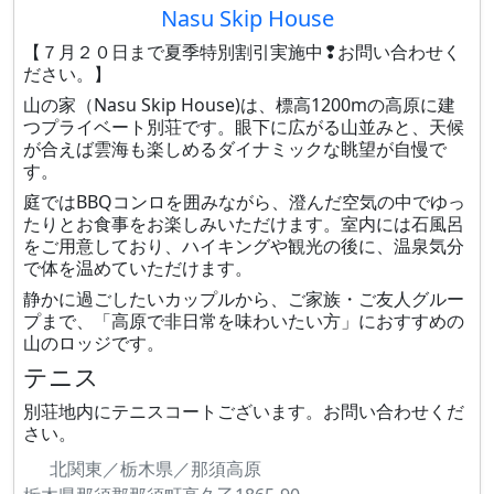
Nasu Skip House
【７月２０日まで夏季特別割引実施中❢お問い合わせく
ださい。】
山の家（Nasu Skip House)は、標高1200mの高原に建
つプライベート別荘です。眼下に広がる山並みと、天候
が合えば雲海も楽しめるダイナミックな眺望が自慢で
す。
庭ではBBQコンロを囲みながら、澄んだ空気の中でゆっ
たりとお食事をお楽しみいただけます。室内には石風呂
をご用意しており、ハイキングや観光の後に、温泉気分
で体を温めていただけます。
静かに過ごしたいカップルから、ご家族・ご友人グルー
プまで、「高原で非日常を味わいたい方」におすすめの
山のロッジです。
テニス
別荘地内にテニスコートございます。お問い合わせくだ
さい。
北関東／栃木県／那須高原