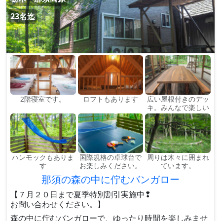
23名迄
2階寝室です。
ロフトもあります
広い屋根付きのデッ
キ。みんなで楽しい
ハンモックもありま
国際規格の卓球台で
周りは木々に囲まれ
す
お楽しみください。
ています。
那須の森の中に佇むバンガロー
【７月２０日まで夏季特別割引実施中❢
お問い合わせください。】
森の中に佇むバンガローで、ゆったり時間を楽しみませ