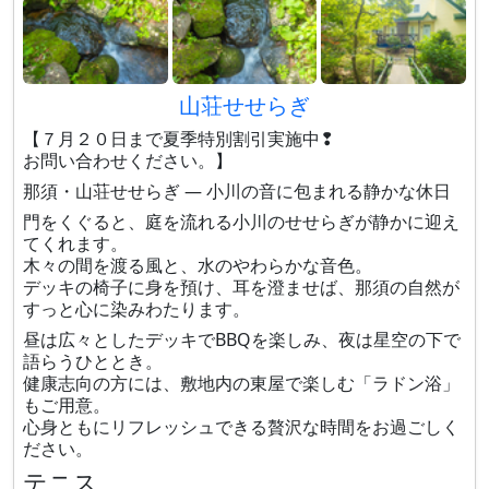
山荘せせらぎ
【７月２０日まで夏季特別割引実施中❢
お問い合わせください。】
那須・山荘せせらぎ — 小川の音に包まれる静かな休日
門をくぐると、庭を流れる小川のせせらぎが静かに迎え
てくれます。
木々の間を渡る風と、水のやわらかな音色。
デッキの椅子に身を預け、耳を澄ませば、那須の自然が
すっと心に染みわたります。
昼は広々としたデッキでBBQを楽しみ、夜は星空の下で
語らうひととき。
健康志向の方には、敷地内の東屋で楽しむ「ラドン浴」
もご用意。
心身ともにリフレッシュできる贅沢な時間をお過ごしく
ださい。
テニス