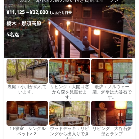
¥11,125～¥32,000
1人あたり目安
栃木・那須高原
5名迄
裏庭：小川が流れて
リビング：大開口窓
暖炉：ノルウェー
います。
から森を見渡せま
製。炉壁は大谷石で
す。
す。
１F寝室：シングル
ウッドデッキ：リビ
リビング：大谷石炉
ベット×２
ングから出入りでき
壁とランプ
ます