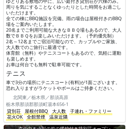
ゆとりある敷地の中に、広い庭付き貸別荘が六棟のみ。
周りを気にすることなくゆったりとした時間をお過ごし
いただけます。
全ての棟にBBQ施設を完備。雨の場合は屋根付きのBBQ
場をご案内いたします。
20名までご利用可能な大きなＢＢＱ場もあるので、大人
数でＢＢＱをお楽しみいただけます。（予約優先制）
2名～12名までご宿泊可能なので、カップルやご家族、
大人数でのご旅行に最適です。
体育館（無料）やテニスコートもあるので、気軽に運動
も楽しめます。
お車は何台でも無料で駐車可能です。
テニス
車で3分の場所にテニスコート(有料)が1面ございます。
恐れ入りますがラケットやボールはご持参ください。
北関東／栃木県／那須高原
栃木県那須郡那須町湯本656-1
貸別荘
屋根付BBQ
大人数
子連れ・ファミリー
花火OK
全館禁煙
温泉近隣
森の中＆小川の前の暖炉付き貸別荘オープン