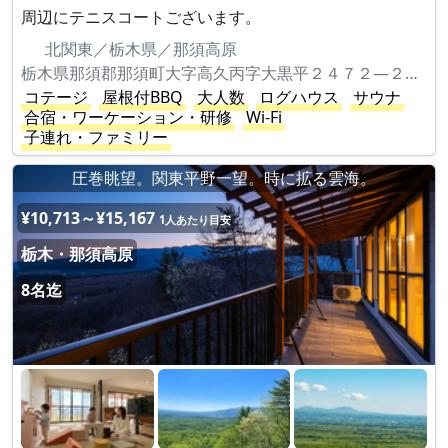
周辺にテニスコートございます。
北関東／栃木県／那須高原
栃木県那須郡那須町大字高久丙字大黒平２４７２―２２４
コテージ
屋根付BBQ
大人数
ログハウス
サウナ
合宿・ワーケーション・研修
Wi-Fi
子連れ・ファミリー
圧巻眺望。関東平野一望。時に拡る雲海。
¥10,713～¥15,167
1人あたり目安
栃木・那須高原
8名迄