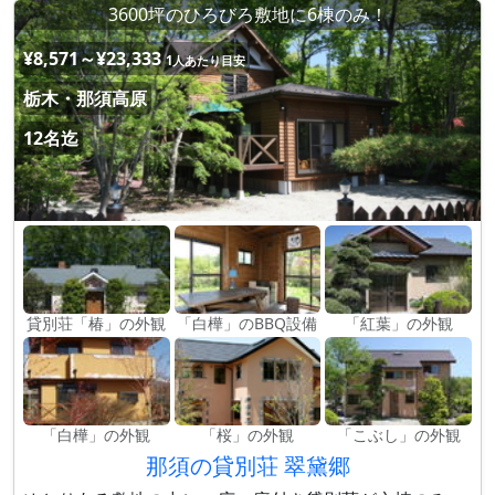
3600坪のひろびろ敷地に6棟のみ！
¥8,571～¥23,333
1人あたり目安
栃木・那須高原
12名迄
貸別荘「椿」の外観
「白樺」のBBQ設備
「紅葉」の外観
「白樺」の外観
「桜」の外観
「こぶし」の外観
那須の貸別荘 翠黛郷