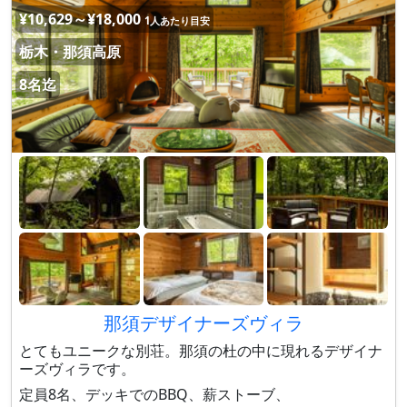
¥10,629～¥18,000
1人あたり目安
栃木・那須高原
8名迄
那須デザイナーズヴィラ
とてもユニークな別荘。那須の杜の中に現れるデザイナ
ーズヴィラです。
定員8名、デッキでのBBQ、薪ストーブ、