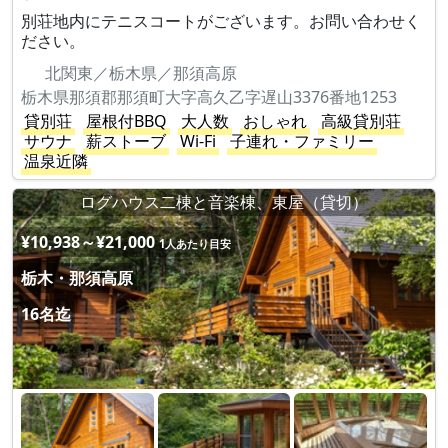
別荘地内にテニスコートがございます。お問い合わせく
ださい。
北関東／栃木県／那須高原
栃木県那須郡那須町大字高久乙字遅山3376番地1253
貸別荘
屋根付BBQ
大人数
おしゃれ
高級貸別荘
サウナ
薪ストーブ
Wi-Fi
子連れ・ファミリー
温泉近隣
ログハウス二棟と音楽棟、東屋（貸切）
¥10,938～¥21,000
1人あたり目安
栃木・那須高原
16名迄