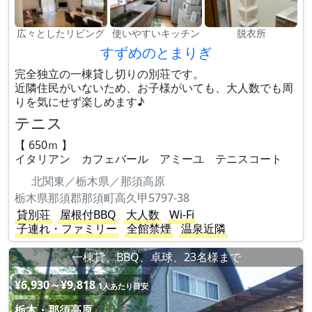
広々としたリビング
使いやすいキッチン
脱衣所
すずめのとまりぎ
完全独立の一棟貸し切りの別荘です。
近隣住民がいないため、お子様がいても、大人数でも周
りを気にせず楽しめます♪
テニス
【 650ｍ 】
イタリアン カフェバール アミーユ テニスコート
北関東／栃木県／那須高原
栃木県那須郡那須町高久甲5797-38
貸別荘
屋根付BBQ
大人数
Wi-Fi
子連れ・ファミリー
全館禁煙
温泉近隣
一棟貸、BBQ、卓球、23名様まで
¥6,930～¥9,818
1人あたり目安
栃木・那須高原