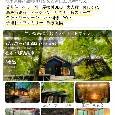
栃木県那須郡那須町高久乙遅山3376番地969
貸別荘
ペット可
屋根付BBQ
大人数
おしゃれ
高級貸別荘
ドッグラン
サウナ
薪ストーブ
合宿・ワーケーション・研修
Wi-Fi
子連れ・ファミリー
温泉近隣
静かな森に佇むプライベートヴィラ
¥7,571～¥13,333
1人あたり目安
栃木・那須高原
8名迄
広いウッドデッキ
雨の日も安心