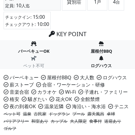
貸別荘
1
4
戸
台
10
定員:
人迄
15:00
チェックイン:
10:00
チェックアウト:
KEY POINT
バーベキューOK
屋根付BBQ
ペット不可
ログハウス
バーベキュー
屋根付BBQ
大人数
ログハウス
薪ストーブ
合宿・ワーケーション・研修
音楽合宿
カラオケ
Wi-Fi
子連れ・ファミリー
格安
騒ぎたい
花火OK
全館禁煙
夜の到着OK
温泉近隣
海沿い・海水浴
テニス
ペット可
温泉
古民家
ドッグラン
プール
露天風呂
卓球
バリアフリー
和室あり
カップル
大人限定
食事付
送迎あり
ゴルフ