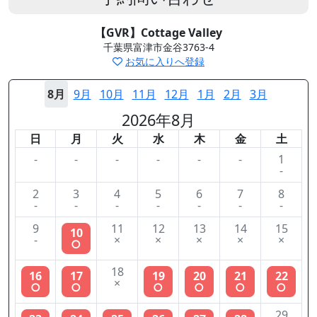
【GVR】Cottage Valley
千葉県富津市金谷3763-4
お気に入りへ登録
8月
9月
10月
11月
12月
1月
2月
3月
2026年8月
日
月
火
水
木
金
土
-
-
-
-
-
-
1
-
2
3
4
5
6
7
8
-
-
-
-
-
-
-
9
11
12
13
14
15
10
-
×
×
×
×
×
○
18
16
17
19
20
21
22
×
○
○
○
○
○
○
29