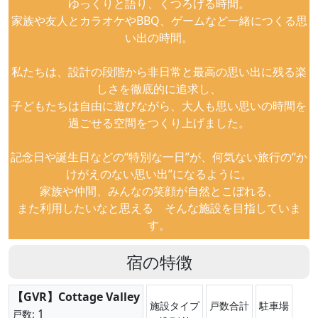
ゆっくりと語り、くつろげる時間。
家族や友人とカラオケやBBQ、ゲームなど一緒につくる思
い出の時間。
私たちは、設計の段階から非日常と最高の思い出に残る楽
しさを徹底的に追求し、
子どもたちは自由に遊びながら、大人も思い思いの時間を
過ごせる空間をつくり上げました。
記念日や誕生日などの“特別な一日”が、何気ない旅行の“か
けがえのない思い出”になるように。
家族や仲間、みんなの笑顔が自然とこぼれる、
また利用したいなと思える そんな施設を目指していま
す。
宿の特徴
【GVR】Cottage Valley
施設タイプ
戸数合計
駐車場
1
戸数: