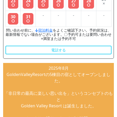
23
24
25
26
27
28
×
○
○
○
○
○
○
-
-
-
-
-
30
31
○
○
問い合わせ前に、
宿泊料金
をよくご確認下さい。予約状況は、
最新情報でない場合がございます。〇予約可または要問い合わせ
×満室または予約不可
電話する
2025年8月
GoldenValleyResortの5棟目の宿としてオープンしまし
た。
「非日常の最高に楽しい思い出を」というコンセプトのも
と
Golden Valley Resort は誕生しました。