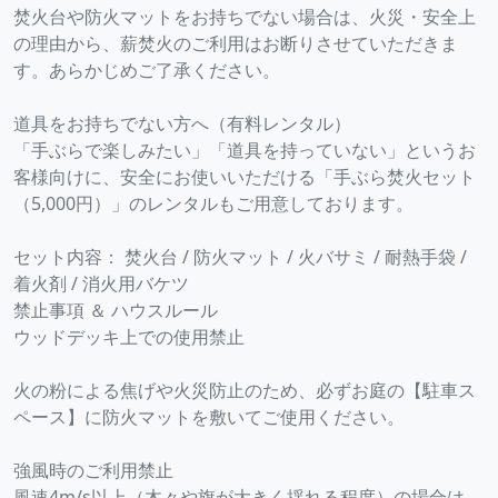
焚火台や防火マットをお持ちでない場合は、火災・安全上
の理由から、薪焚火のご利用はお断りさせていただきま
す。あらかじめご了承ください。
道具をお持ちでない方へ（有料レンタル）
「手ぶらで楽しみたい」「道具を持っていない」というお
客様向けに、安全にお使いいただける「手ぶら焚火セット
（5,000円）」のレンタルもご用意しております。
セット内容： 焚火台 / 防火マット / 火バサミ / 耐熱手袋 /
着火剤 / 消火用バケツ
禁止事項 ＆ ハウスルール
ウッドデッキ上での使用禁止
火の粉による焦げや火災防止のため、必ずお庭の【駐車ス
ペース】に防火マットを敷いてご使用ください。
強風時のご利用禁止
風速4m/s以上（木々や旗が大きく揺れる程度）の場合は、