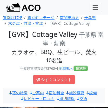
貸別荘TOP
貸別荘コテージ
南関東地方
千葉県
木更津・君津・富津
【GVR】Cottage Valley
【GVR】Cottage Valley
千葉県 富
津・鋸南
カラオケ、BBQ、生ビール、焚火
10名迄
千葉県富津市金谷3763-4
地図表示
貸別荘
今すぐコンタクト
宿の特徴
ご案内
宿泊料金
施設概要
設備
レビュー・口コミ
周辺情報
交通