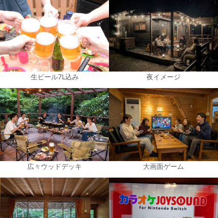
生ビール7L込み
夜イメージ
広々ウッドデッキ
大画面ゲーム