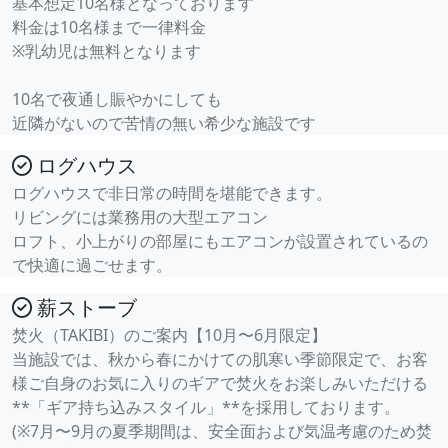
基本想定10名様となっております
料金は10名様まで一律料金
※乳幼児は無料となります
10名で夜通し賑やかにしても
近隣がないので苦情の無い希少な施設です
ログハウス
ログハウスで非日常の時間を堪能できます。
リビングには業務用の大型エアコン
ロフト、小上がりの部屋にもエアコンが設置されているの
で快適に過ごせます。
薪ストーブ
焚火（TAKIBI）のご案内【10月〜6月限定】
当施設では、秋から春にかけての肌寒い季節限定で、お客
様ご自身のお気に入りのギアで焚火をお楽しみいただける
**「ギア持ち込みスタイル」**を採用しております。
(※7月〜9月の夏季期間は、安全面および気温考慮のため焚