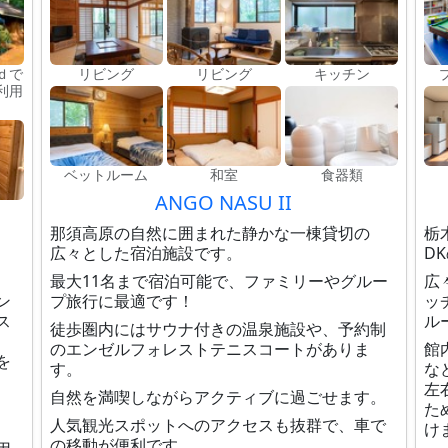
ｄで
リビング
リビング
キッチン
利用
ベットルーム
和室
食器類
ANGO NASU II
那須高原の自然に囲まれた静かな一棟貸切の
栃
広々とした宿泊施設です。
D
最大11名まで宿泊可能で、ファミリーやグルー
広
ン
プ旅行に最適です！
ッ
ス
ル
徒歩圏内にはサウナ付きの温泉施設や、予約制
のエンゼルフォレストテニスコートがありま
館
を
す。
な
左
自然を満喫しながらアクティブに過ごせます。
た
人気観光スポットへのアクセスも抜群で、車で
け
の移動が便利です。