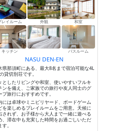
プレイルーム
外観
和室
キッチン
バスルーム
NASU DEN-EN
木県那須町にある、最大8名まで宿泊可能な4L
Kの貸切別荘です。
々としたリビングや和室、使いやすいフルキ
チンを備え、ご家族での旅行や友人同士のグ
ープ旅行におすすめです。
内には卓球やミニビリヤード、ボードゲーム
どを楽しめるプレイルームをご用意。天候に
右されず、お子様から大人まで一緒に遊べる
め、滞在中も充実した時間をお過ごしいただ
ます。