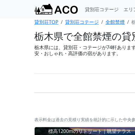
貸別荘コテージ
エリ
貸別荘TOP
貸別荘コテージ
全館禁煙
栃木県で全館禁煙の貸別
栃木県には、貸別荘・コテージが74軒あります。B
安・おしゃれ・高評価の宿があります。
表示料金は過去の見積り実績を統計的に示した中央
標高1200mのリトリート｜眺望テラス