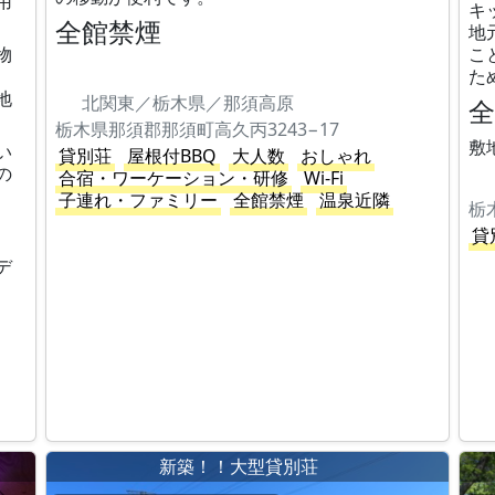
用
キ
全館禁煙
地
物
こ
た
地
北関東／栃木県／那須高原
栃木県那須郡那須町高久丙3243−17
敷
い
貸別荘
屋根付BBQ
大人数
おしゃれ
の
合宿・ワーケーション・研修
Wi-Fi
子連れ・ファミリー
全館禁煙
温泉近隣
栃
貸
デ
ジ
新築！！大型貸別荘