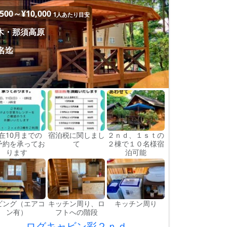
,500～¥10,000
1人あたり目安
木・那須高原
0名迄
在10月までの
宿泊税に関しまし
２ｎｄ、１ｓｔの
予約を承ってお
て
２棟で１０名様宿
ります
泊可能
ビング（エアコ
キッチン周り、ロ
キッチン周り
ン有）
フトへの階段
ログキャビン彩２ｎｄ