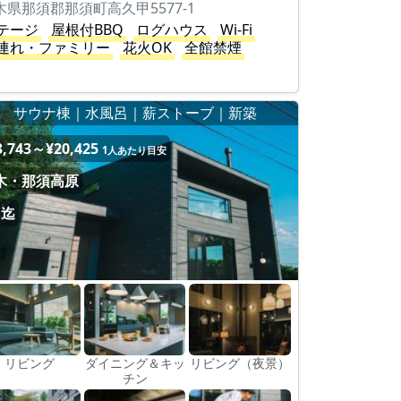
木県那須郡那須町高久甲5577-1
テージ
屋根付BBQ
ログハウス
Wi-Fi
連れ・ファミリー
花火OK
全館禁煙
サウナ棟｜水風呂｜薪ストーブ｜新築
3,743～¥20,425
1人あたり目安
木・那須高原
名迄
リビング
ダイニング＆キッ
リビング（夜景）
チン