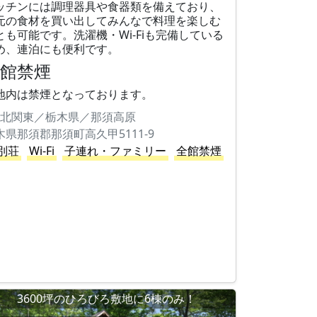
ッチンには調理器具や食器類を備えており、
元の食材を買い出してみんなで料理を楽しむ
とも可能です。洗濯機・Wi-Fiも完備している
め、連泊にも便利です。
全館禁煙
地内は禁煙となっております。
北関東／栃木県／那須高原
木県那須郡那須町高久甲5111-9
別荘
Wi-Fi
子連れ・ファミリー
全館禁煙
3600坪のひろびろ敷地に6棟のみ！