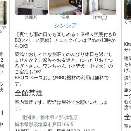
洗面所
浴室
洋室①
サウ
シンシア
ご連
利
【夜でも雨の日でも楽しめる！屋根＆照明付きB
BQスペース完備】チェックインは早めの13時か
K
らOK!!
サ
近
築浅でおしゃれな別荘でのんびり休日を過ごし
建
2
ませんか？ご家族やお友達と、ゆったりおくつ
を
ご利
ろぎ下さい。ワンちゃん（小型犬・中型犬）の
げ
い
ご宿泊もOK!
BBQスペースおよびBBQ機材の利用は無料で
設
ち
す。
と
使
旅
全館禁煙
、
ー
心
室内禁煙です。喫煙は屋外でお願いいたしま
度
す。
川
北関東／栃木県／那須塩原
中
栃木県那須塩原市戸田169-5
室