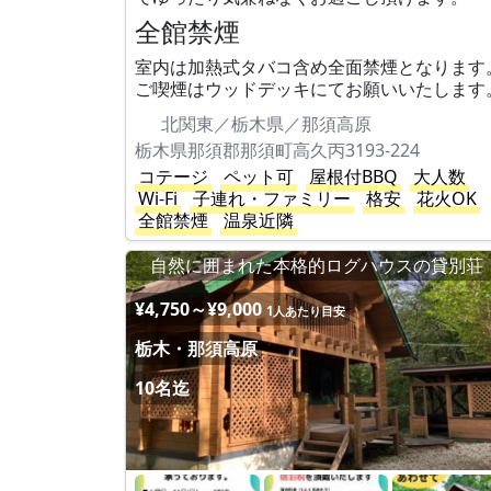
全館禁煙
室内は加熱式タバコ含め全面禁煙となります
ご喫煙はウッドデッキにてお願いいたします
北関東／栃木県／那須高原
栃木県那須郡那須町高久丙3193-224
コテージ
ペット可
屋根付BBQ
大人数
Wi-Fi
子連れ・ファミリー
格安
花火OK
全館禁煙
温泉近隣
自然に囲まれた本格的ログハウスの貸別荘
¥4,750～¥9,000
1人あたり目安
栃木・那須高原
10名迄