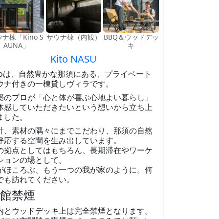
ナ棟「Kino S
サウナ棟（内観）
BBQ＆ウッドデッ
AUNA」
キ
Kito NASU
itoは、自然豊かな那須にある、プライベート
ウナ付きの一棟貸しヴィラです。
築のプロが「心と体が喜ぶ心地よい暮らし」
体感していただきたいという想いから立ち上
ました。
計、素材の隅々にまでこだわり、那須の自然
呼応する空間を生み出しています。
の拠点としてはもちろん、長期滞在やワーケ
ションの場として。
がほころぶ、もう一つの我が家のように。何
でも訪れてください。
全館禁煙
内とウッドデッキ上は完全禁煙となります。