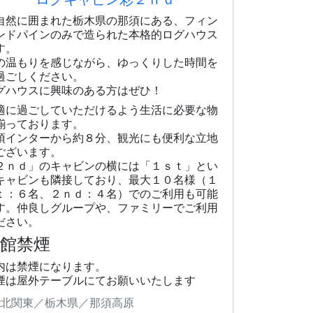
自然に囲まれた栃木県の那須にある、フィン
ンドパインのみで造られた本格的ログハウス
す。
の温もりを感じながら、ゆっくりした時間を
過ごしください。
グハウスに興味のある方はぜひ！
適に過ごしていただけるよう生活に必要な物
揃っております。
須インターから約８分、観光にも便利な立地
ございます。
２ｎｄ」のキャビンの横には「１ｓｔ」とい
キャビンも隣接しており、最大１０名様（１
ｔ：６名、２ｎｄ：４名）でのご利用も可能
す。仲良しグループや、ファミリーでご利用
ださい。
全館禁煙
内は禁煙になります。
煙は屋外テーブルにてお願いいたします
北関東／栃木県／那須高原