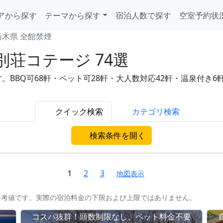
アから探す
テーマから探す
宿泊人数で探す
空室予約状
栃木県 全館禁煙
荘コテージ 74選
BQ可68軒・ペット可28軒・大人数対応42軒・温泉付き6軒と充
クイック検索
カテゴリ検索
検索条件を開く
1
2
3
地図表示
参考値です。実際の宿泊料金の下限および上限ではありません。
コスパ抜群！頭数制限なし、ペット料金不要