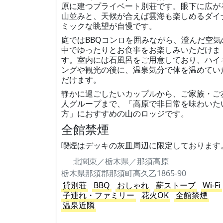
原に建つプライベート別荘です。眼下に広が
山並みと、天候が合えば雲海も楽しめるダイ
ミックな眺望が自慢です。
庭ではBBQコンロを囲みながら、澄んだ空気
中でゆったりとお食事をお楽しみいただけま
す。室内には石風呂をご用意しており、ハイ
ングや観光の後に、温泉気分で体を温めてい
だけます。
静かに過ごしたいカップルから、ご家族・ご
人グループまで、「高原で非日常を味わいた
方」におすすめの山のロッジです。
全館禁煙
喫煙はデッキの灰皿周辺に限定しております
北関東／栃木県／那須高原
栃木県那須郡那須町高久乙1865-90
貸別荘
BBQ
おしゃれ
薪ストーブ
Wi-Fi
子連れ・ファミリー
花火OK
全館禁煙
温泉近隣