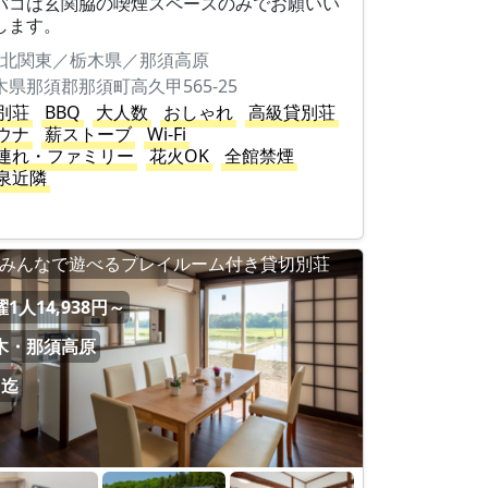
バコは玄関脇の喫煙スペースのみでお願いい
します。
北関東／栃木県／那須高原
木県那須郡那須町高久甲565-25
別荘
BBQ
大人数
おしゃれ
高級貸別荘
ウナ
薪ストーブ
Wi-Fi
連れ・ファミリー
花火OK
全館禁煙
泉近隣
みんなで遊べるプレイルーム付き貸切別荘
1人14,938円～
木・那須高原
名迄