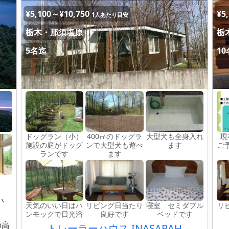
¥5,100～¥10,750
¥5
1人あたり目安
栃木・那須塩原
栃
5名迄
1
ドッグラン（小）
400㎡のドッグラ
大型犬も全身入れ
現
施設の庭がドッグ
ンで大型犬も遊べ
ます
ご
ランです
ます
い
天気のいい日はハ
リビング日当たり
寝室 セミダブル
リ
ンモックで日光浴
良好です
ベッドです
の高
トレーラーハウス INASARAH