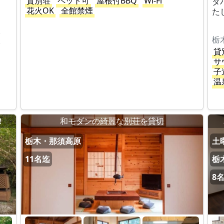
貸別荘
ペット可
屋根付BBQ
Wi-Fi
タ
花火OK
全館禁煙
た
。
栃
。
貸
サ
子
温
！
和モダンの綺麗な別荘を貸切
栃木・那須高原
土曜
11名迄
栃
8