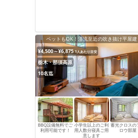
ペットもOK！清流至近の吹き抜け平屋建
¥4,500～¥6,875
1人あたり目安
栃木・那須高原
10名迄
BBQ設備無料でご
小学生以上のご利
蓄光クロスの
利用可能です！
用人数分寝具ご用
ロウ部屋
意します