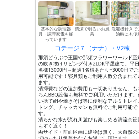
基本的な調理器
清潔で明るいお風
洗濯機付きで
具・調理家電も揃
呂
泊時にも便
っています
コテージ７（ナナ）・V2棟
那須どうぶつ王国や那須フラワーワールド至
の吹き抜けリビング付き2LDK平屋建て。平日
名様13000円～超過1名様あたり+3000円で
用可能です！寝具類もご利用人数分含まれて
ます。
清掃費などの追加費用も一切ありません。も
ろんBBQ設備も無料でご利用いただけます。
い捨て網や焼きそば等に便利なアルミトレイ
トング、チャッカマンも無料でご利用可能で
す。
清らかな水が流れ川遊びも楽しめる清流余笹
もすぐ近く！
両サイド・前面区画に建物は無く、大自然の
でゆったり気兼ねなくお過ごし頂けます。