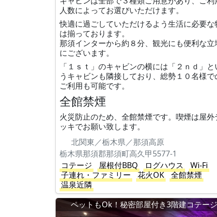
キャビンは全部で３種類ご用意があり、ご利
人数によってお選びいただけます。
快適に過ごしていただけるよう生活に必要な
は揃っております。
那須インターから約８分、観光にも便利な立
にございます。
「１ｓｔ」のキャビンの横には「２ｎｄ」と
うキャビンも隣接しており、総勢１０名様で
ご利用も可能です。
全館禁煙
火災防止のため、全館禁煙です。喫煙は屋外
ッキでお願い致します。
北関東／栃木県／那須高原
栃木県那須郡那須町高久甲5577-1
コテージ
屋根付BBQ
ログハウス
Wi-Fi
子連れ・ファミリー
花火OK
全館禁煙
温泉近隣
ペットもOk！秘密部屋付き3階建コテー