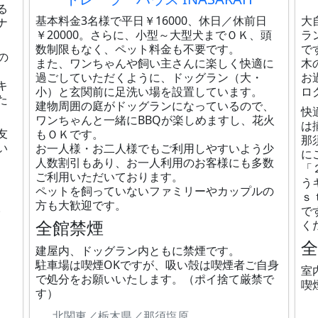
る
基本料金3名様で平日￥16000、休日／休前日
大
ナ
￥20000。さらに、小型～大型犬までＯＫ、頭
ラ
数制限もなく、ペット料金も不要です。
で
の
また、ワンちゃんや飼い主さんに楽しく快適に
木
過ごしていただくように、ドッグラン（大・
お
キ
小）と玄関前に足洗い場を設置しています。
ロ
た
建物周囲の庭がドッグランになっているので、
快
ワンちゃんと一緒にBBQが楽しめますし、花火
は
友
もＯＫです。
那
い
お一人様・お二人様でもご利用しやすいよう少
に
人数割引もあり、お一人利用のお客様にも多数
「
ご利用いただいております。
う
ペットを飼っていないファミリーやカップルの
ｓ
方も大歓迎です。
。
で
全館禁煙
く
建屋内、ドッグラン内ともに禁煙です。
駐車場は喫煙OKですが、吸い殻は喫煙者ご自身
室
で処分をお願いいたします。（ポイ捨て厳禁で
喫
す）
北関東／栃木県／那須塩原