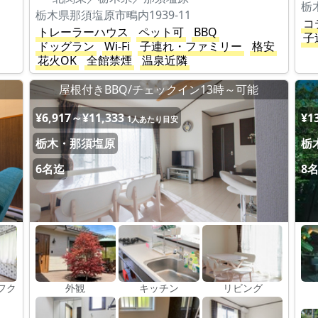
栃
栃木県那須塩原市鴫内1939-11
コ
トレーラーハウス
ペット可
BBQ
子
ドッグラン
Wi-Fi
子連れ・ファミリー
格安
花火OK
全館禁煙
温泉近隣
屋根付きBBQ/チェックイン13時～可能
¥6,917～¥11,333
¥1
1人あたり目安
栃木・那須塩原
栃
6名迄
8
フク
外観
キッチン
リビング