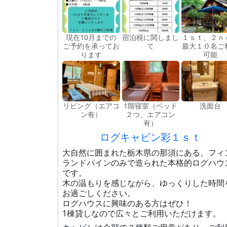
現在10月までの
宿泊税に関しまし
１ｓｔ、２ｎ
ご予約を承ってお
て
最大１０名ご
ります
可能
リビング（エアコ
1階寝室（ベッド
洗面台
ン有）
２つ、エアコン
有）
ログキャビン彩１ｓｔ
大自然に囲まれた栃木県の那須にある、フィ
ランドパインのみで造られた本格的ログハウ
です。
木の温もりを感じながら、ゆっくりした時間
お過ごしください。
ログハウスに興味のある方はぜひ！
1棟貸しなので広々とご利用いただけます。