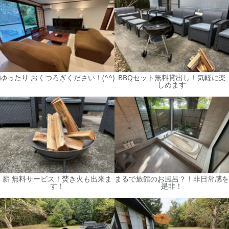
ゆったり おくつろぎください！(^^)
BBQセット無料貸出し！気軽に楽
しめます
薪 無料サービス！焚き火も出来ま
まるで旅館のお風呂？！非日常感を
す！
是非！