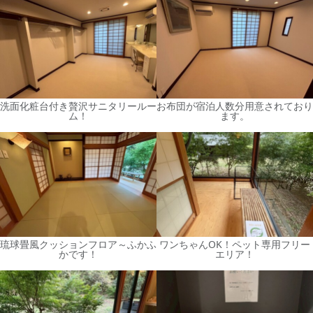
洗面化粧台付き贅沢サニタリールー
お布団が宿泊人数分用意されており
ム！
ます。
琉球畳風クッションフロア～ふかふ
ワンちゃんOK！ペット専用フリー
かです！
エリア！