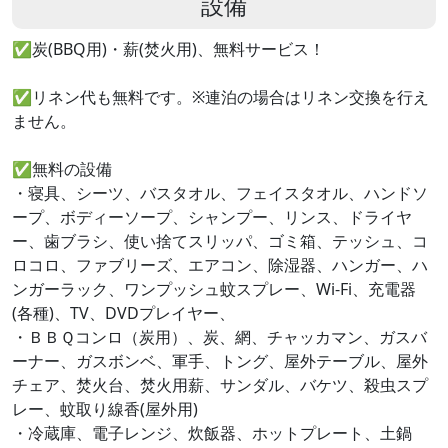
設備
✅炭(BBQ用)・薪(焚火用)、無料サービス！
✅リネン代も無料です。※連泊の場合はリネン交換を行え
ません。
✅無料の設備
・寝具、シーツ、バスタオル、フェイスタオル、ハンドソ
ープ、ボディーソープ、シャンプー、リンス、ドライヤ
ー、歯ブラシ、使い捨てスリッパ、ゴミ箱、テッシュ、コ
ロコロ、ファブリーズ、エアコン、除湿器、ハンガー、ハ
ンガーラック、ワンプッシュ蚊スプレー、Wi-Fi、充電器
(各種)、TV、DVDプレイヤー、
・ＢＢＱコンロ（炭用）、炭、網、チャッカマン、ガスバ
ーナー、ガスボンベ、軍手、トング、屋外テーブル、屋外
チェア、焚火台、焚火用薪、サンダル、バケツ、殺虫スプ
レー、蚊取り線香(屋外用)
・冷蔵庫、電子レンジ、炊飯器、ホットプレート、土鍋