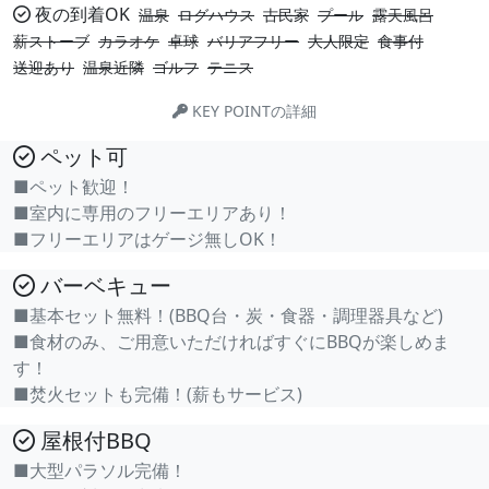
夜の到着OK
温泉
ログハウス
古民家
プール
露天風呂
薪ストーブ
カラオケ
卓球
バリアフリー
大人限定
食事付
送迎あり
温泉近隣
ゴルフ
テニス
KEY POINTの詳細
ペット可
■ペット歓迎！
■室内に専用のフリーエリアあり！
■フリーエリアはゲージ無しOK！
バーベキュー
■基本セット無料！(BBQ台・炭・食器・調理器具など)
■食材のみ、ご用意いただければすぐにBBQが楽しめま
す！
■焚火セットも完備！(薪もサービス)
屋根付BBQ
■大型パラソル完備！