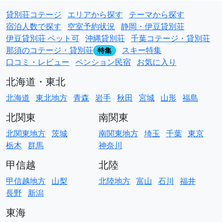
貸別荘コテージ
エリアから探す
テーマから探す
宿泊人数で探す
空室予約状況
静岡・伊豆貸別荘
伊豆貸別荘 ペット可
沖縄貸別荘
千葉コテージ・貸別荘
那須のコテージ・貸別荘
スキー特集
特集
口コミ・レビュー
ペンション民宿
お気に入り
北海道・東北
北海道
東北地方
青森
岩手
秋田
宮城
山形
福島
北関東
南関東
北関東地方
茨城
南関東地方
埼玉
千葉
東京
栃木
群馬
神奈川
甲信越
北陸
甲信越地方
山梨
北陸地方
富山
石川
福井
長野
新潟
東海