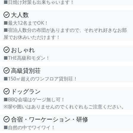
■日焼け対策も出来ちゃいます！
大人数
■最大12名までOK！
■宿泊人数分の布団がありますので、それぞれ好きなお部
屋でお休みいただけます！
おしゃれ
■THE高級和モダン！
高級貸別荘
■150㎡超えのワンフロア貸別荘！
ドッグラン
■BBQ会場はゲージ無し可！
※塀や囲いはありませんのでくれぐれもご注意ください。
合宿・ワーケーション・研修
■自然の中でワイワイ！