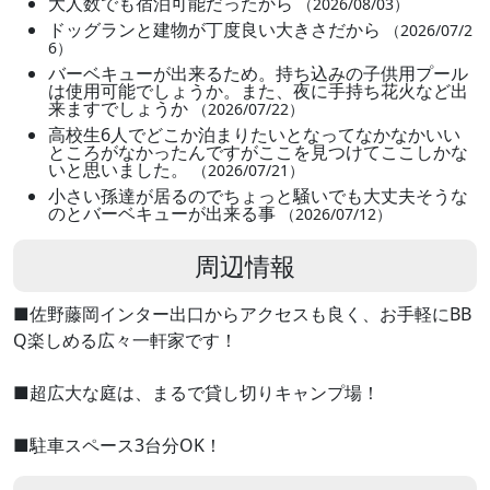
大人数でも宿泊可能だったから
（2026/08/03）
ドッグランと建物が丁度良い大きさだから
（2026/07/2
6）
バーベキューが出来るため。持ち込みの子供用プール
は使用可能でしょうか。また、夜に手持ち花火など出
来ますでしょうか
（2026/07/22）
高校生6人でどこか泊まりたいとなってなかなかいい
ところがなかったんですがここを見つけてここしかな
いと思いました。
（2026/07/21）
小さい孫達が居るのでちょっと騒いでも大丈夫そうな
のとバーベキューが出来る事
（2026/07/12）
周辺情報
■佐野藤岡インター出口からアクセスも良く、お手軽にBB
Q楽しめる広々一軒家です！
■超広大な庭は、まるで貸し切りキャンプ場！
■駐車スペース3台分OK！