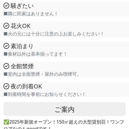
騒ぎたい
■隣に民家はありません！
花火OK
■火の元には十分に注意の上お楽しみください！
素泊まり
■食材以外は基本揃ってます！
全館禁煙
■室内は全面禁煙・屋外のみ喫煙可。
夜の到着OK
■到着時間を事前にお知らせください！
ご案内
✅2025年新規オープン！150㎡超えの大型貸別荘！ワンフ
ロアなのもgoodです！