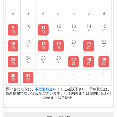
-
-
-
-
-
-
1
-
2
3
4
5
6
7
8
-
-
-
-
-
-
-
10
12
13
14
15
9
11
×
×
×
×
×
○
○
17
20
22
16
18
19
21
×
×
×
○
○
○
○
24
25
26
23
27
28
29
×
×
×
○
○
○
○
-
-
-
-
-
30
31
○
○
問い合わせ前に、
宿泊料金
をよくご確認下さい。予約状況は、
最新情報でない場合がございます。〇予約可または要問い合わせ
×満室または予約不可