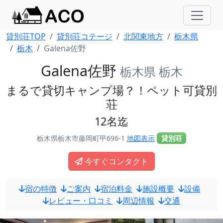
貸別荘TOP
貸別荘コテージ
北関東地方
栃木県
栃木
Galena佐野
Galena佐野
栃木県 栃木
まるで貸切キャンプ場？！ペット可貸別
荘
12名迄
栃木県栃木市藤岡町甲696-1
地図表示
貸別荘
今すぐコンタクト
宿の特徴
ご案内
宿泊料金
施設概要
設備
レビュー・口コミ
周辺情報
交通