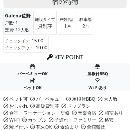
宿の特徴
Galena佐野
施設タイプ
戸数合計
駐車場
1
戸数:
貸別荘
1
2
戸
台
12
定員:
人迄
15:00
チェックイン:
10:00
チェックアウト:
KEY POINT
バーベキューOK
屋根付BBQ
ペットOK
Wi-Fiあり
ペット可
バーベキュー
屋根付BBQ
大人数
おしゃれ
高級貸別荘
ドッグラン
合宿・ワーケーション・研修
音楽合宿
和室あり
Wi-Fi
カップル
子連れ・ファミリー
格安
騒ぎたい
花火OK
素泊まり
全館禁煙