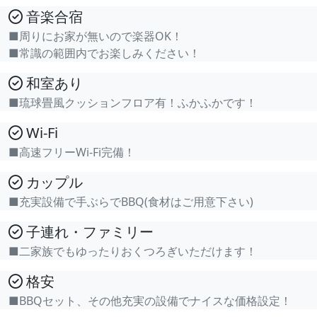
音楽合宿
■周りにお家が無いので楽器OK！
■常識の範囲内でお楽しみください！
和室あり
■琉球畳風クッションフロア有！ふかふかです！
Wi-Fi
■高速フリーWi-Fi完備！
カップル
■充実設備で手ぶらでBBQ(食材はご用意下さい)
子連れ・ファミリー
■二家族でもゆったりおくつろぎいただけます！
格安
■BBQセット、その他充実の設備でナイスな価格設定！