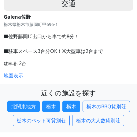
交通
Galena佐野
栃木県栃木市藤岡町甲696-1
■佐野藤岡IC出口から車で約8分！
■駐車スペース3台分OK！※大型車は2台まで
2
駐車場:
台
地図表示
近くの施設を探す
北関東地方
栃木
栃木
栃木のBBQ貸別荘
栃木のペット可貸別荘
栃木の大人数貸別荘