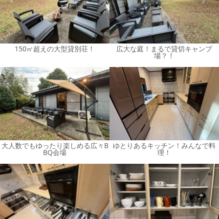
150㎡超えの大型貸別荘！
広大な庭！まるで貸切キャンプ
場？！
大人数でもゆったり楽しめる広々B
ゆとりあるキッチン！みんなで料
BQ会場
理！