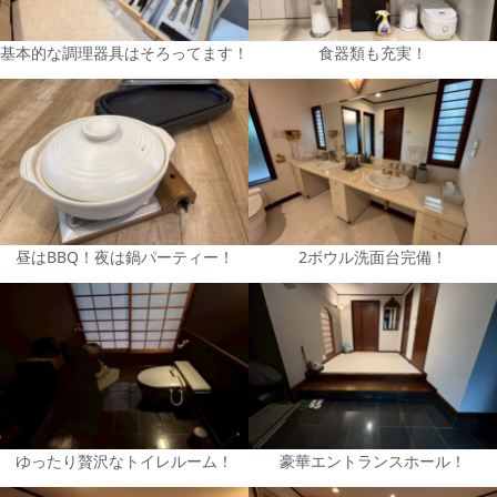
基本的な調理器具はそろってます！
食器類も充実！
昼はBBQ！夜は鍋パーティー！
2ボウル洗面台完備！
ゆったり贅沢なトイレルーム！
豪華エントランスホール！