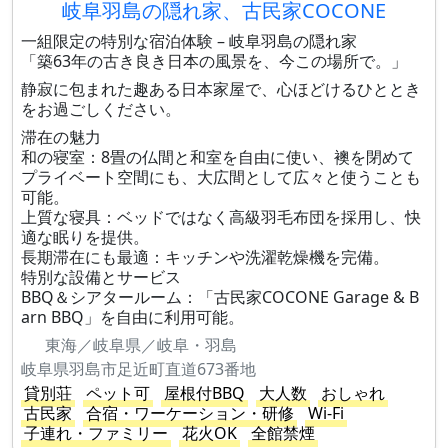
岐阜羽島の隠れ家、古民家COCONE
一組限定の特別な宿泊体験 – 岐阜羽島の隠れ家
「築63年の古き良き日本の風景を、今この場所で。」
静寂に包まれた趣ある日本家屋で、心ほどけるひととき
をお過ごしください。
滞在の魅力
和の寝室：8畳の仏間と和室を自由に使い、襖を閉めて
プライベート空間にも、大広間として広々と使うことも
可能。
上質な寝具：ベッドではなく高級羽毛布団を採用し、快
適な眠りを提供。
長期滞在にも最適：キッチンや洗濯乾燥機を完備。
特別な設備とサービス
BBQ＆シアタールーム：「古民家COCONE Garage & B
arn BBQ」を自由に利用可能。
東海／岐阜県／岐阜・羽島
岐阜県羽島市足近町直道673番地
貸別荘
ペット可
屋根付BBQ
大人数
おしゃれ
古民家
合宿・ワーケーション・研修
Wi-Fi
子連れ・ファミリー
花火OK
全館禁煙