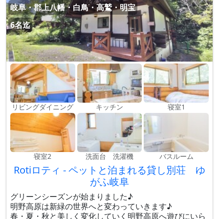
岐阜・郡上八幡・白鳥・高鷲・明宝
6名迄
リビングダイニング
キッチン
寝室1
寝室2
洗面台 洗濯機
バスルーム
Rotiロティ - ペットと泊まれる貸し別荘 ゆ
がふ岐阜
グリーンシーズンが始まりました♪
明野高原は新緑の世界へと変わっていきます♪
春・夏・秋と美しく変化していく明野高原へ遊びにいら