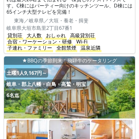
す。C棟にはパーティー向けのキッチンツール、D棟には
65インチ大型テレビを完備！
東海／岐阜県／大垣・養老・揖斐
岐阜県大垣市島里2丁目67番1
貸別荘
大人数
おしゃれ
高級貸別荘
合宿・ワーケーション・研修
Wi-Fi
子連れ・ファミリー
全館禁煙
温泉近隣
★BBQの季節到来！飛騨牛のケータリング
土曜1人9,167円～
岐阜・郡上八幡・白鳥・高鷲・明宝
6名迄