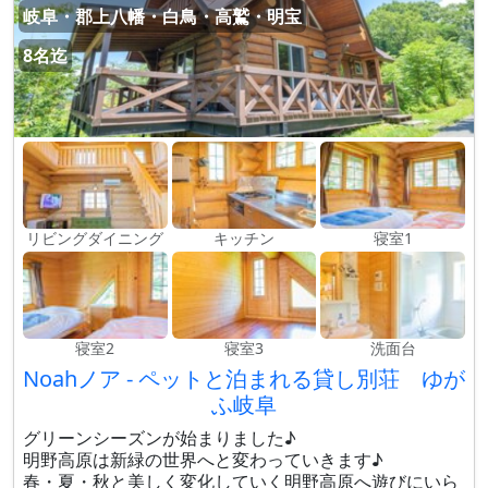
岐阜・郡上八幡・白鳥・高鷲・明宝
8名迄
リビングダイニング
キッチン
寝室1
寝室2
寝室3
洗面台
Noahノア - ペットと泊まれる貸し別荘 ゆが
ふ岐阜
グリーンシーズンが始まりました♪
明野高原は新緑の世界へと変わっていきます♪
春・夏・秋と美しく変化していく明野高原へ遊びにいら