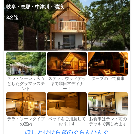
岐阜・恵那・中津川・瑞浪
8名迄
テラ・ソーレ：広々
ステラ：ウッドデッ
タープの下で食事
としたグラマラステ
キで非日常ディナ
ント
ー！
テラ・ソーレタイプ
ベッドをご用意して
お食事はテント前の
の室内
おります
デッキで楽しめます
ほしとせせらぎのぐらんぴんぐ