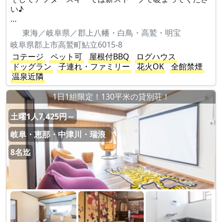
い♪
…
東海／岐阜県／郡上八幡・白鳥・高鷲・明宝
岐阜県郡上市高鷲町鮎立6015-8
コテージ
ペット可
屋根付BBQ
ログハウス
ドッグラン
子連れ・ファミリー
花火OK
全館禁煙
温泉近隣
1日1組限定！130平米の貸別荘！
土曜1人7,425円～
岐阜・恵那・中津川・瑞浪
8名迄