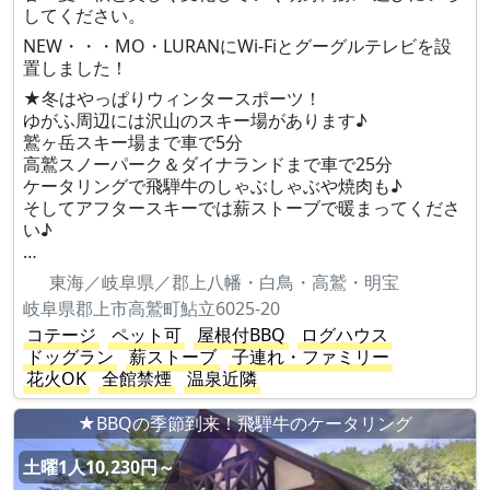
してください。
NEW・・・MO・LURANにWi-Fiとグーグルテレビを設
置しました！
★冬はやっぱりウィンタースポーツ！
ゆがふ周辺には沢山のスキー場があります♪
鷲ヶ岳スキー場まで車で5分
高鷲スノーパーク＆ダイナランドまで車で25分
ケータリングで飛騨牛のしゃぶしゃぶや焼肉も♪
そしてアフタースキーでは薪ストーブで暖まってくださ
い♪
…
東海／岐阜県／郡上八幡・白鳥・高鷲・明宝
岐阜県郡上市高鷲町鮎立6025-20
コテージ
ペット可
屋根付BBQ
ログハウス
ドッグラン
薪ストーブ
子連れ・ファミリー
花火OK
全館禁煙
温泉近隣
★BBQの季節到来！飛騨牛のケータリング
土曜1人10,230円～