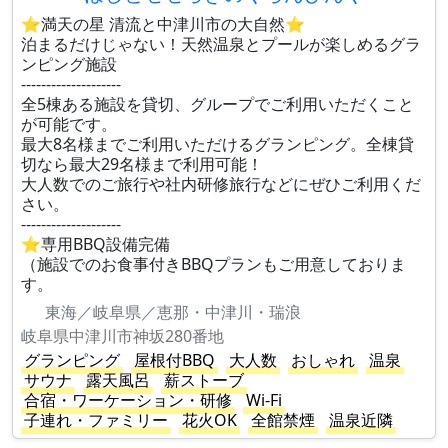
⭐満天の星 清流と中津川市の大自然⭐
泊まるだけじゃない！天然温泉とプールが楽しめるグラ
ンピング施設
--------------------
全5棟ある施設を貸切、グループでご利用いただくこと
が可能です。
最大8名様までご利用いただけるグランピング。全棟貸
切なら最大29名様まで利用可能！
大人数でのご旅行や社内研修旅行などにぜひご利用くだ
さい。
--------------------
⭐専用BBQ設備完備
（施設でのお食事付きBBQプランもご用意しておりま
す。
東海／岐阜県／恵那・中津川・瑞浪
岐阜県中津川市神坂280番地
グランピング
屋根付BBQ
大人数
おしゃれ
温泉
サウナ
露天風呂
薪ストーブ
合宿・ワーケーション・研修
Wi-Fi
子連れ・ファミリー
花火OK
全館禁煙
温泉近隣