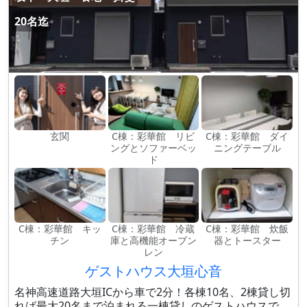
20名迄
玄関
C棟：彩華館 リビ
C棟：彩華館 ダイ
ングとソファーベッ
ニングテーブル
ド
C棟：彩華館 キッ
C棟：彩華館 冷蔵
C棟：彩華館 炊飯
チン
庫と高機能オーブン
器とトースター
レン
ゲストハウス大垣心音
名神高速道路大垣ICから車で2分！各棟10名、2棟貸し切
れば最大20名まで泊まれる一棟貸しのゲストハウスで