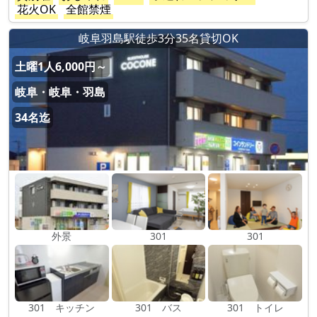
花火OK
全館禁煙
岐阜羽島駅徒歩3分35名貸切OK
土曜1人6,000円～
岐阜・岐阜・羽島
34名迄
外景
301
301
301 キッチン
301 バス
301 トイレ