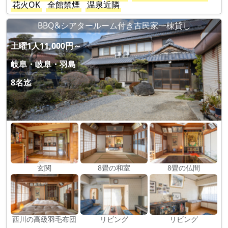
花火OK
全館禁煙
温泉近隣
BBQ&シアタールーム付き古民家一棟貸し
土曜1人11,000円～
岐阜・岐阜・羽島
8名迄
玄関
8畳の和室
8畳の仏間
西川の高級羽毛布団
リビング
リビング