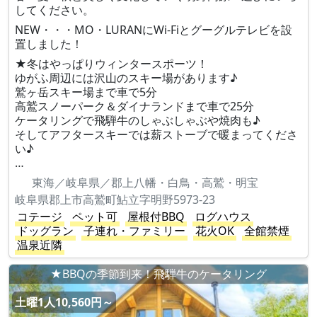
してください。
NEW・・・MO・LURANにWi-Fiとグーグルテレビを設
置しました！
★冬はやっぱりウィンタースポーツ！
ゆがふ周辺には沢山のスキー場があります♪
鷲ヶ岳スキー場まで車で5分
高鷲スノーパーク＆ダイナランドまで車で25分
ケータリングで飛騨牛のしゃぶしゃぶや焼肉も♪
そしてアフタースキーでは薪ストーブで暖まってくださ
い♪
…
東海／岐阜県／郡上八幡・白鳥・高鷲・明宝
岐阜県郡上市高鷲町鮎立字明野5973-23
コテージ
ペット可
屋根付BBQ
ログハウス
ドッグラン
子連れ・ファミリー
花火OK
全館禁煙
温泉近隣
★BBQの季節到来！飛騨牛のケータリング
土曜1人10,560円～