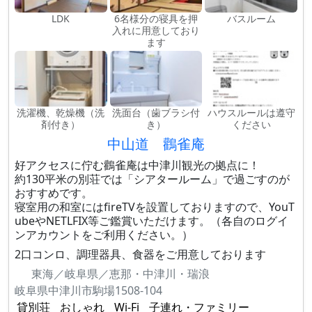
LDK
6名様分の寝具を押
バスルーム
入れに用意しており
ます
洗濯機、乾燥機（洗
洗面台（歯ブラシ付
ハウスルールは遵守
剤付き）
き）
ください
中山道 鸛雀庵
好アクセスに佇む鸛雀庵は中津川観光の拠点に！
約130平米の別荘では「シアタールーム」で過ごすのが
おすすめです。
寝室用の和室にはfireTVを設置しておりますので、YouT
ubeやNETLFIX等ご鑑賞いただけます。（各自のログイ
ンアカウントをご利用ください。）
2口コンロ、調理器具、食器をご用意しております
東海／岐阜県／恵那・中津川・瑞浪
岐阜県中津川市駒場1508-104
貸別荘
おしゃれ
Wi-Fi
子連れ・ファミリー