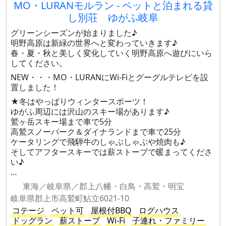
MO・LURANモルラン - ペットと泊まれる貸
し別荘 ゆがふ岐阜
グリーンシーズンが始まりました♪
明野高原は新緑の世界へと変わっていきます♪
春・夏・秋と美しく変化していく明野高原へ遊びにいら
してください。
NEW・・・MO・LURANにWi-Fiとグーグルテレビを設
置しました！
★冬はやっぱりウィンタースポーツ！
ゆがふ周辺には沢山のスキー場があります♪
鷲ヶ岳スキー場まで車で5分
高鷲スノーパーク＆ダイナランドまで車で25分
ケータリングで飛騨牛のしゃぶしゃぶや焼肉も♪
そしてアフタースキーでは薪ストーブで暖まってくださ
い♪
…
東海／岐阜県／郡上八幡・白鳥・高鷲・明宝
岐阜県郡上市高鷲町鮎立6021-10
コテージ
ペット可
屋根付BBQ
ログハウス
ドッグラン
薪ストーブ
Wi-Fi
子連れ・ファミリー