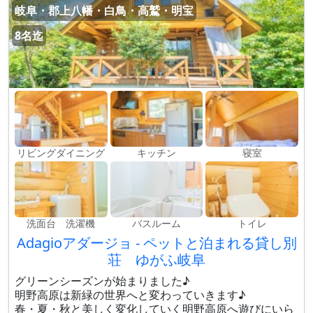
岐阜・郡上八幡・白鳥・高鷲・明宝
8名迄
リビングダイニング
キッチン
寝室
洗面台 洗濯機
バスルーム
トイレ
Adagioアダージョ - ペットと泊まれる貸し別
荘 ゆがふ岐阜
グリーンシーズンが始まりました♪
明野高原は新緑の世界へと変わっていきます♪
春・夏・秋と美しく変化していく明野高原へ遊びにいら