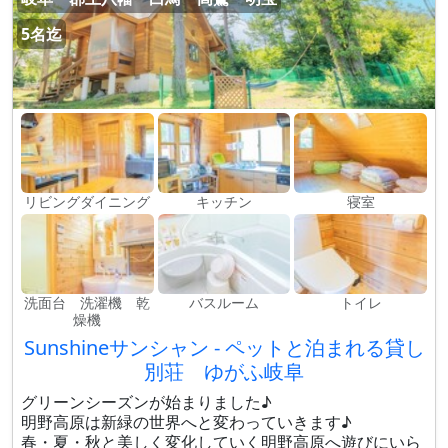
5名迄
リビングダイニング
キッチン
寝室
洗面台 洗濯機 乾
バスルーム
トイレ
燥機
Sunshineサンシャン - ペットと泊まれる貸し
別荘 ゆがふ岐阜
グリーンシーズンが始まりました♪
明野高原は新緑の世界へと変わっていきます♪
春・夏・秋と美しく変化していく明野高原へ遊びにいら