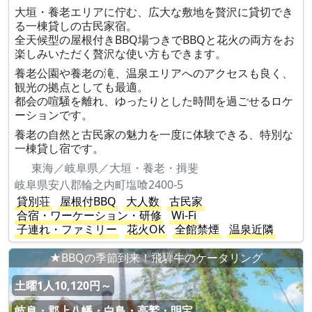
大垣・養老エリアに佇む、広大な敷地を贅沢に貸切でき
る一棟貸しの古民家宿。
全天候型の屋根付きBBQ場つきでBBQと花火の両方をお
楽しみいただく贅沢な使い方もできます。
養老公園や養老の滝、温泉エリアへのアクセスも良く、
観光の拠点としても最適。
都会の喧騒を離れ、ゆったりとした時間を過ごせるロケ
ーションです。
養老の自然と古民家の魅力を一度に体験できる、特別な
一棟貸し宿です。
東海／岐阜県／大垣・養老・揖斐
岐阜県安八郡輪之内町塩喰2400-5
貸別荘
屋根付BBQ
大人数
古民家
合宿・ワーケーション・研修
Wi-Fi
子連れ・ファミリー
花火OK
全館禁煙
温泉近隣
★BBQの季節到来！飛騨牛のケータリング
土曜1人10,120円～
岐阜・郡上八幡・白鳥・高鷲・明宝