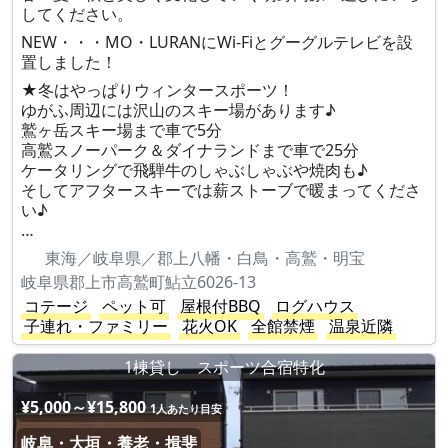
してください。
NEW・・・MO・LURANにWi-Fiとグーグルテレビを設
置しました！
★冬はやっぱりウィンタースポーツ！
ゆがふ周辺には沢山のスキー場があります♪
鷲ヶ岳スキー場まで車で5分
高鷲スノーパーク＆ダイナランドまで車で25分
ケータリングで飛騨牛のしゃぶしゃぶや焼肉も♪
そしてアフタースキーでは薪ストーブで暖まってくださ
い♪
…
東海／岐阜県／郡上八幡・白鳥・高鷲・明宝
岐阜県郡上市高鷲町鮎立6026-13
コテージ
ペット可
屋根付BBQ
ログハウス
子連れ・ファミリー
花火OK
全館禁煙
温泉近隣
1棟貸し スポーツ合宿特化
¥5,000～¥15,800
1人あたり目安
岐阜・大垣・養老・揖斐