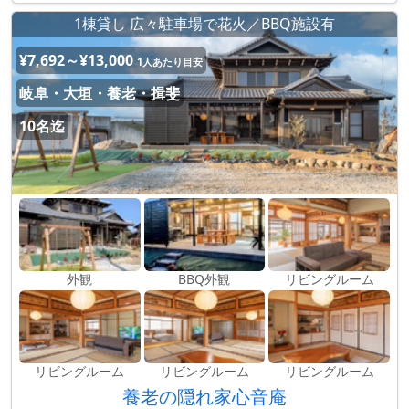
1棟貸し 広々駐車場で花火／BBQ施設有
¥7,692～¥13,000
1人あたり目安
岐阜・大垣・養老・揖斐
10名迄
外観
BBQ外観
リビングルーム
リビングルーム
リビングルーム
リビングルーム
養老の隠れ家心音庵