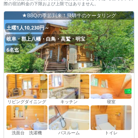
際の宿泊料金の下限および上限ではありません。
★BBQの季節到来！飛騨牛のケータリング
土曜1人10,230円～
岐阜・郡上八幡・白鳥・高鷲・明宝
6名迄
リビングダイニング
キッチン
寝室
洗面台 洗濯機
バスルーム
トイレ