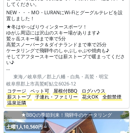
してください。
NEW・・・MO・LURANにWi-Fiとグーグルテレビを設
置しました！
★冬はやっぱりウィンタースポーツ！
ゆがふ周辺には沢山のスキー場があります♪
鷲ヶ岳スキー場まで車で5分
高鷲スノーパーク＆ダイナランドまで車で25分
ケータリングで飛騨牛のしゃぶしゃぶや焼肉も♪
そしてアフタースキーでは薪ストーブで暖まってくださ
い♪
…
東海／岐阜県／郡上八幡・白鳥・高鷲・明宝
岐阜県郡上市高鷲町鮎立6026-12
コテージ
ペット可
屋根付BBQ
ログハウス
薪ストーブ
子連れ・ファミリー
花火OK
全館禁煙
温泉近隣
★BBQの季節到来！飛騨牛のケータリング
土曜1人10,560円～