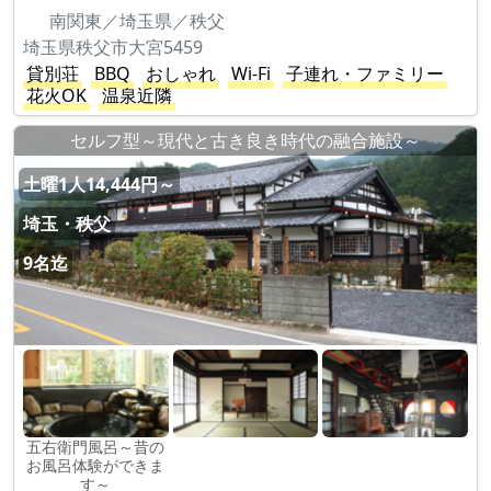
南関東／埼玉県／秩父
埼玉県秩父市大宮5459
貸別荘
BBQ
おしゃれ
Wi-Fi
子連れ・ファミリー
花火OK
温泉近隣
セルフ型～現代と古き良き時代の融合施設～
土曜1人14,444円～
埼玉・秩父
9名迄
五右衛門風呂～昔の
お風呂体験ができま
す～