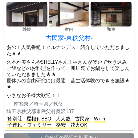
外観
室内
和室
古民家-東秩父村-
あの！人気番組！ヒルナンデス！紹介していただきまし
た★★
久本雅美さんやSHELLYさん王林さんが釜戸で炊き込み
ご飯などのお料理を作って、囲炉裏でお鍋をして楽しん
でいただきました★★
夏休みの自由研究には最適！昔生活体験のできる施設★
★
小さなお子様大歓迎！！
南関東／埼玉県／秩父
埼玉県秩父郡東秩父村奥沢137
貸別荘
屋根付BBQ
大人数
古民家
Wi-Fi
子連れ・ファミリー
格安
花火OK
～自分流の贅沢な時間を～