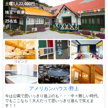
土曜1人22,000円～
埼玉・長瀞
25名迄
リビング
アメリカンハウス-野上
今は公園で思いっきり遊ぶのも・・・中々難しい時代。
でもここなら！大人だって思いっきり遊んで笑えま
す！！