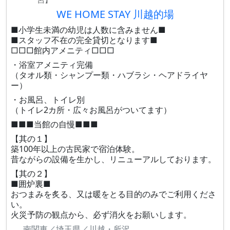
WE HOME STAY 川越的場
■小学生未満の幼児は人数に含みません■
■スタッフ不在の完全貸切となります■
□□□館内アメニティ□□□
・浴室アメニティ完備
（タオル類・シャンプー類・ハブラシ・ヘアドライヤ
ー）
・お風呂、トイレ別
（トイレ2カ所・広々お風呂がついてます）
■■■当館の自慢■■■
【其の１】
築100年以上の古民家で宿泊体験。
昔ながらの設備を生かし、リニューアルしております。
【其の２】
■囲炉裏■
おつまみを炙る、又は暖をとる目的のみでご利用くださ
い。
火災予防の観点から、必ず消火をお願いします。
南関東／埼玉県／川越・所沢