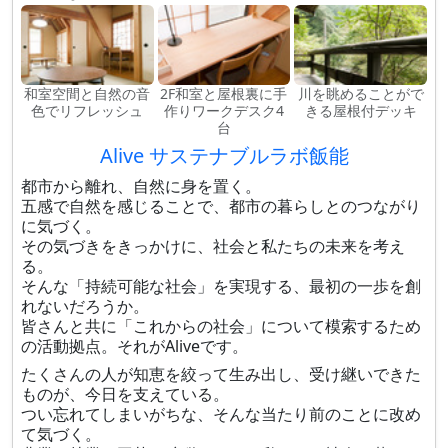
和室空間と自然の音
2F和室と屋根裏に手
川を眺めることがで
色でリフレッシュ
作りワークデスク4
きる屋根付デッキ
台
Alive サステナブルラボ飯能
都市から離れ、自然に身を置く。
五感で自然を感じることで、都市の暮らしとのつながり
に気づく。
その気づきをきっかけに、社会と私たちの未来を考え
る。
そんな「持続可能な社会」を実現する、最初の一歩を創
れないだろうか。
皆さんと共に「これからの社会」について模索するため
の活動拠点。それがAliveです。
たくさんの人が知恵を絞って生み出し、受け継いできた
ものが、今日を支えている。
つい忘れてしまいがちな、そんな当たり前のことに改め
て気づく。