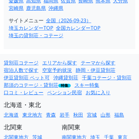
愛媛県
高知県
福岡県
佐賀県
長崎県
熊本県
大分県
宮崎県
鹿児島県
沖縄県
サイトメニュー
全国（2026-09-23）
埼玉カレンダーTOP
全国カレンダーTOP
埼玉の貸別荘・コテージ
貸別荘コテージ
エリアから探す
テーマから探す
宿泊人数で探す
空室予約状況
静岡・伊豆貸別荘
伊豆貸別荘 ペット可
沖縄貸別荘
千葉コテージ・貸別荘
那須のコテージ・貸別荘
スキー特集
特集
口コミ・レビュー
ペンション民宿
お気に入り
北海道・東北
北海道
東北地方
青森
岩手
秋田
宮城
山形
福島
北関東
南関東
北関東地方
茨城
南関東地方
埼玉
千葉
東京