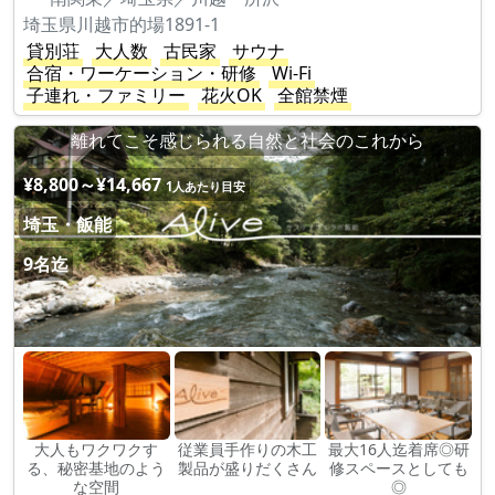
埼玉県川越市的場1891-1
貸別荘
大人数
古民家
サウナ
合宿・ワーケーション・研修
Wi-Fi
子連れ・ファミリー
花火OK
全館禁煙
離れてこそ感じられる自然と社会のこれから
¥8,800～¥14,667
1人あたり目安
埼玉・飯能
9名迄
大人もワクワクす
従業員手作りの木工
最大16人迄着席◎研
る、秘密基地のよう
製品が盛りだくさん
修スペースとしても
な空間
◎