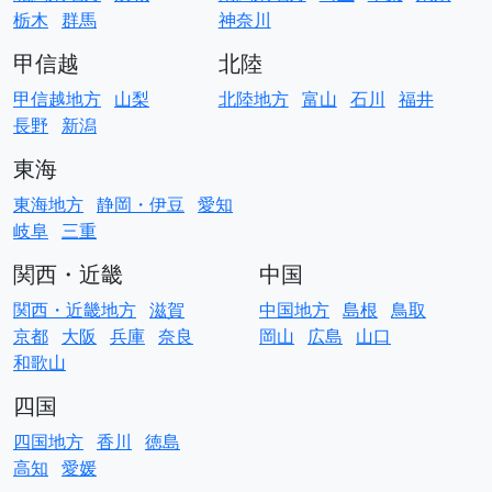
栃木
群馬
神奈川
甲信越
北陸
甲信越地方
山梨
北陸地方
富山
石川
福井
長野
新潟
東海
東海地方
静岡・伊豆
愛知
岐阜
三重
関西・近畿
中国
関西・近畿地方
滋賀
中国地方
島根
鳥取
京都
大阪
兵庫
奈良
岡山
広島
山口
和歌山
四国
四国地方
香川
徳島
高知
愛媛