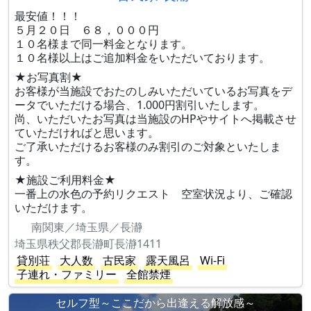
最安値！！！
５月２０日 ６８，０００円
１０名様まで同一料金となります。
１０名様以上はご追加料金をいただいております。
★お写真割★
お客様が当施設でおたのしみいただいているお写真をデ
ータでいただける場合、1.000円割引いたします。
尚、いただいたお写真は当施設のHPやサイトへ掲載させ
ていただければと思います。
ご了承いただけるお客様のみ割引のご対象といたしま
す。
★施設ご利用料金★
一番上の水色の予約リクエスト 空室状況より、ご確認
いただけます。
南関東／埼玉県／長瀞
埼玉県秩父郡長瀞町長瀞1411
貸別荘
大人数
古民家
露天風呂
Wi-Fi
子連れ・ファミリー
全館禁煙
セルフ型～ここだから出逢える解放感～