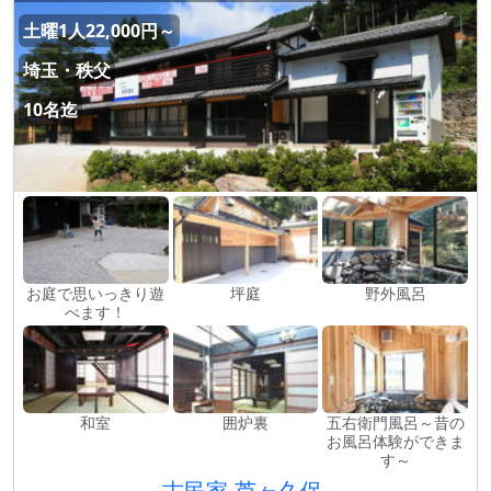
土曜1人22,000円～
埼玉・秩父
10名迄
お庭で思いっきり遊
坪庭
野外風呂
べます！
和室
囲炉裏
五右衛門風呂～昔の
お風呂体験ができま
す～
古民家-芦ヶ久保-