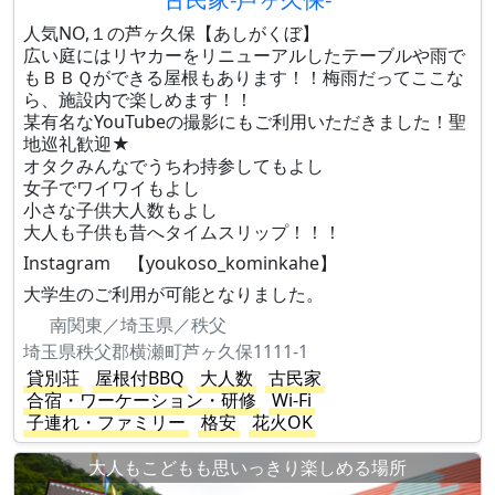
人気NO,１の芦ヶ久保【あしがくぼ】
広い庭にはリヤカーをリニューアルしたテーブルや雨で
もＢＢＱができる屋根もあります！！梅雨だってここな
ら、施設内で楽しめます！！
某有名なYouTubeの撮影にもご利用いただきました！聖
地巡礼歓迎★
オタクみんなでうちわ持参してもよし
女子でワイワイもよし
小さな子供大人数もよし
大人も子供も昔へタイムスリップ！！！
Instagram 【youkoso_kominkahe】
大学生のご利用が可能となりました。
南関東／埼玉県／秩父
埼玉県秩父郡横瀬町芦ヶ久保1111-1
貸別荘
屋根付BBQ
大人数
古民家
合宿・ワーケーション・研修
Wi-Fi
子連れ・ファミリー
格安
花火OK
大人もこどもも思いっきり楽しめる場所