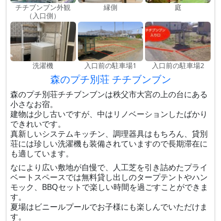
チチブンブン外観
縁側
庭
（入口側）
洗濯機
入口前の駐車場1
入口前の駐車場2
森のプチ別荘 チチブンブン
森のプチ別荘チチブンブンは秩父市大宮の上の台にある
小さなお宿。
建物は少し古いですが、中はリノベーションしたばかり
できれいです。
真新しいシステムキッチン、調理器具はもちろん、貸別
荘には珍しい洗濯機も装備されていますので長期滞在に
も適しています。
なにより広い敷地が自慢で、人工芝を引き詰めたプライ
ベートスペースでは無料貸し出しのタープテントやハン
モック、BBQセットで楽しい時間を過ごすことができま
す。
夏場はビニールプールでお子様にも楽しんでいただけま
す。