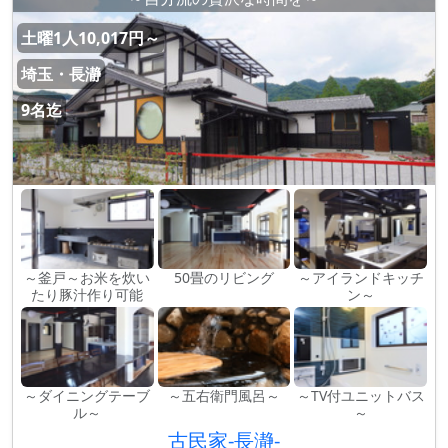
土曜1人10,017円～
埼玉・長瀞
9名迄
～釜戸～お米を炊い
50畳のリビング
～アイランドキッチ
たり豚汁作り可能
ン～
～ダイニングテーブ
～五右衛門風呂～
～TV付ユニットバス
ル～
～
古民家-長瀞-