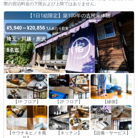
際の宿泊料金の下限および上限ではありません。
【1日1組限定】築100年の古民家体験
¥5,940～¥20,856
1人あたり目安
埼玉・川越・所沢
8名迄
【1F フロア】
【2F フロア】
【縁側】
【サウナ＆ヒノキ風
【キッチン】
【設備・サービス】
呂】