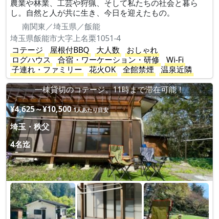
農業や林業、工芸や狩猟、そして私たちの社会と暮ら
し。自然と人が共に生き、今日を迎えたもの。
南関東／埼玉県／飯能
埼玉県飯能市大字上名栗1051-4
コテージ
屋根付BBQ
大人数
おしゃれ
ログハウス
合宿・ワーケーション・研修
Wi-Fi
子連れ・ファミリー
花火OK
全館禁煙
温泉近隣
一棟貸切のコテージ。11時まで滞在可能！
¥4,625～¥10,500
1人あたり目安
埼玉・秩父
4名迄