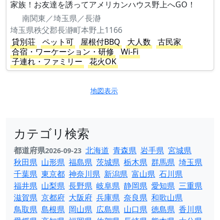
家族！お友達を誘ってアメリカンハウス野上へGO！
南関東／埼玉県／長瀞
埼玉県秩父郡長瀞町本野上1166
貸別荘
ペット可
屋根付BBQ
大人数
古民家
合宿・ワーケーション・研修
Wi-Fi
子連れ・ファミリー
花火OK
地図表示
カテゴリ検索
都道府県
北海道
青森県
岩手県
宮城県
2026-09-23
秋田県
山形県
福島県
茨城県
栃木県
群馬県
埼玉県
千葉県
東京都
神奈川県
新潟県
富山県
石川県
福井県
山梨県
長野県
岐阜県
静岡県
愛知県
三重県
滋賀県
京都府
大阪府
兵庫県
奈良県
和歌山県
鳥取県
島根県
岡山県
広島県
山口県
徳島県
香川県