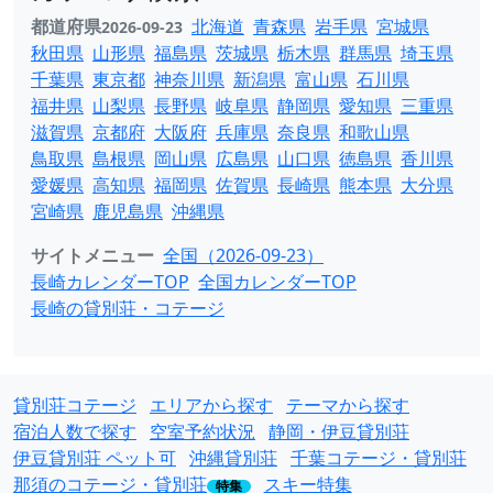
都道府県
北海道
青森県
岩手県
宮城県
2026-09-23
秋田県
山形県
福島県
茨城県
栃木県
群馬県
埼玉県
千葉県
東京都
神奈川県
新潟県
富山県
石川県
福井県
山梨県
長野県
岐阜県
静岡県
愛知県
三重県
滋賀県
京都府
大阪府
兵庫県
奈良県
和歌山県
鳥取県
島根県
岡山県
広島県
山口県
徳島県
香川県
愛媛県
高知県
福岡県
佐賀県
長崎県
熊本県
大分県
宮崎県
鹿児島県
沖縄県
サイトメニュー
全国（2026-09-23）
長崎カレンダーTOP
全国カレンダーTOP
長崎の貸別荘・コテージ
貸別荘コテージ
エリアから探す
テーマから探す
宿泊人数で探す
空室予約状況
静岡・伊豆貸別荘
伊豆貸別荘 ペット可
沖縄貸別荘
千葉コテージ・貸別荘
那須のコテージ・貸別荘
スキー特集
特集