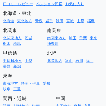
口コミ・レビュー
ペンション民宿
お気に入り
北海道・東北
北海道
東北地方
青森
岩手
秋田
宮城
山形
福島
北関東
南関東
北関東地方
茨城
南関東地方
埼玉
千葉
東京
栃木
群馬
神奈川
甲信越
北陸
甲信越地方
山梨
北陸地方
富山
石川
福井
長野
新潟
東海
東海地方
静岡・伊豆
愛知
岐阜
三重
関西・近畿
中国