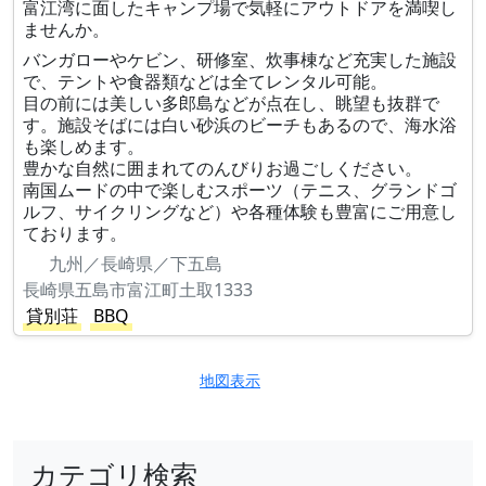
富江湾に面したキャンプ場で気軽にアウトドアを満喫し
ませんか。
バンガローやケビン、研修室、炊事棟など充実した施設
で、テントや食器類などは全てレンタル可能。
目の前には美しい多郎島などが点在し、眺望も抜群で
す。施設そばには白い砂浜のビーチもあるので、海水浴
も楽しめます。
豊かな自然に囲まれてのんびりお過ごしください。
南国ムードの中で楽しむスポーツ（テニス、グランドゴ
ルフ、サイクリングなど）や各種体験も豊富にご用意し
ております。
九州／長崎県／下五島
長崎県五島市富江町土取1333
貸別荘
BBQ
地図表示
カテゴリ検索