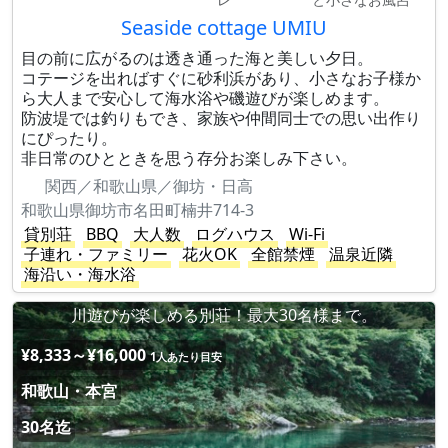
Seaside cottage UMIU
目の前に広がるのは透き通った海と美しい夕日。
コテージを出ればすぐに砂利浜があり、小さなお子様か
ら大人まで安心して海水浴や磯遊びが楽しめます。
防波堤では釣りもでき、家族や仲間同士での思い出作り
にぴったり。
非日常のひとときを思う存分お楽しみ下さい。
関西／和歌山県／御坊・日高
和歌山県御坊市名田町楠井714-3
貸別荘
BBQ
大人数
ログハウス
Wi-Fi
子連れ・ファミリー
花火OK
全館禁煙
温泉近隣
海沿い・海水浴
川遊びが楽しめる別荘！最大30名様まで。
¥8,333～¥16,000
1人あたり目安
和歌山・本宮
30名迄