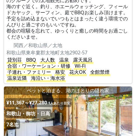
のグループでの太地観光にお勧めです。
海のすぐ近く。釣り、ホエールウォッチング、フィール
ドカヤック、サーフィン、庭でBBQお楽しみ頂けます。
予定を詰め込まないでいつもとはまったく違う環境での
んびりと過ごすのもいいですね。
都会の喧騒を忘れて、ゆっくりと癒しの時間をお過ごし
くださいませ。
関西／和歌山県／太地
和歌山県東牟婁郡太地町太地2902-57
貸別荘
BBQ
大人数
温泉
露天風呂
合宿・ワーケーション・研修
Wi-Fi
子連れ・ファミリー
格安
花火OK
全館禁煙
温泉近隣
海沿い・海水浴
ペットと泊まる、湖のほとりの隠れ家
¥11,367～¥27,280
1人あたり目安
和歌山・御坊・日高
7名迄