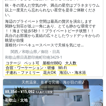
秋・冬の澄んだ空気の中、満点の星空はプラネタリウム
以上一度見たら忘れられない星空を是非ご体験くださ
い。
海辺のプライベート空間は最高の贅沢を演出します
閑静な別荘が並ぶ一角にあり、とても静かな環境です
！！海まで徒歩5秒！！プライベートビーチ状態！！
高台のお部屋から直結の広々としたウッドデッキからの
眺望が自慢
屋根付バーベキュースペースで天候を気にせ…
関西／和歌山県／御坊・日高
和歌山県日高郡印南町印南3429-1
コテージ
ペット可
屋根付BBQ
大人数
合宿・ワーケーション・研修
Wi-Fi
子連れ・ファミリー
花火OK
海沿い・海水浴
天然温泉、ＢＢＱ完備、海が目の前♪
¥8,354～¥15,092
1人あたり目安
和歌山・太地