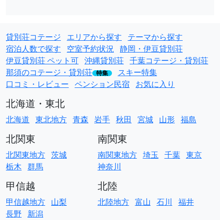
貸別荘コテージ
エリアから探す
テーマから探す
宿泊人数で探す
空室予約状況
静岡・伊豆貸別荘
伊豆貸別荘 ペット可
沖縄貸別荘
千葉コテージ・貸別荘
那須のコテージ・貸別荘
スキー特集
特集
口コミ・レビュー
ペンション民宿
お気に入り
北海道・東北
北海道
東北地方
青森
岩手
秋田
宮城
山形
福島
北関東
南関東
北関東地方
茨城
南関東地方
埼玉
千葉
東京
栃木
群馬
神奈川
甲信越
北陸
甲信越地方
山梨
北陸地方
富山
石川
福井
長野
新潟