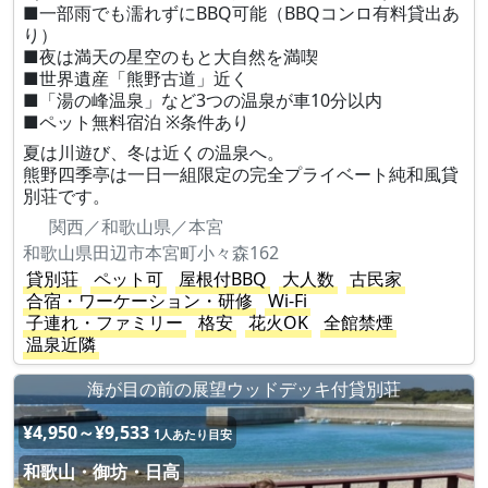
■一部雨でも濡れずにBBQ可能（BBQコンロ有料貸出あ
り）
■夜は満天の星空のもと大自然を満喫
■世界遺産「熊野古道」近く
■「湯の峰温泉」など3つの温泉が車10分以内
■ペット無料宿泊 ※条件あり
夏は川遊び、冬は近くの温泉へ。
熊野四季亭は一日一組限定の完全プライベート純和風貸
別荘です。
関西／和歌山県／本宮
和歌山県田辺市本宮町小々森162
貸別荘
ペット可
屋根付BBQ
大人数
古民家
合宿・ワーケーション・研修
Wi-Fi
子連れ・ファミリー
格安
花火OK
全館禁煙
温泉近隣
海が目の前の展望ウッドデッキ付貸別荘
¥4,950～¥9,533
1人あたり目安
和歌山・御坊・日高