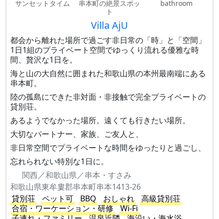
サンセットタイム
串本町の絶景スポッ
bathroom
ト
Villa AjU
都会から離れた場所で過ごす非日常の「時」と「空間」
1日1組のプライベート空間でゆっくり流れる優雅な時
間、贅沢な1日を。
海と山の大自然に囲まれた​和歌山県の本州最南端にある
串本町。
​陸の孤島にできた​非対面・非接触で完全プライベートの
貸別荘。
あるようでなかった場所。遠くても行きたい場所。
大切なパートナー、家族、ご友人と、
非日常空間でプライベートな時間をゆったりと過ごし、
忘れられない特別な1日に。
関西／和歌山県／串本・すさみ
和歌山県東牟婁郡串本町串本1413-26
貸別荘
ペット可
BBQ
おしゃれ
高級貸別荘
合宿・ワーケーション・研修
Wi-Fi
子連れ・ファミリー
温泉近隣
海沿い・海水浴