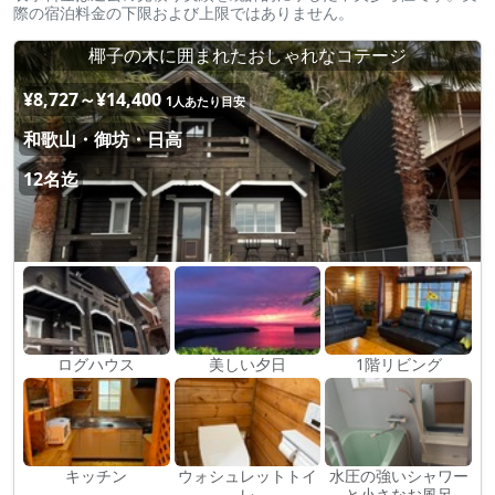
際の宿泊料金の下限および上限ではありません。
椰子の木に囲まれたおしゃれなコテージ
¥8,727～¥14,400
1人あたり目安
和歌山・御坊・日高
12名迄
ログハウス
美しい夕日
1階リビング
キッチン
ウォシュレットトイ
水圧の強いシャワー
レ
と小さなお風呂