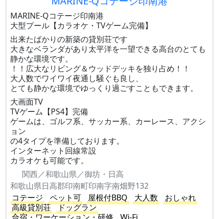
MARINE-Qコテージ印南港
MARINE-Qコテージ印南港
大型プール【カラオケ・TVゲーム完備】
出来たばかりの新築の貸別荘です
大きなベランダがあり太平洋を一望できる高台のとても
静かな環境です。
！！広大なリビング＆ウッドデッキを独り占め！！
大人数でワイワイ夜通し騒ぐも良し、
とても静かな環境でゆっくり過ごすこともできます。
大画面TV
TVゲーム【PS4】完備
ゲームは、ゴルフ系、サッカー系、カーレース、アクシ
ョン
の4タイプを準備しております。
インターネット回線常設
カラオケも可能です。
関西／和歌山県／御坊・日高
和歌山県日高郡印南町印南字南畑野132
コテージ
ペット可
屋根付BBQ
大人数
おしゃれ
高級貸別荘
ドッグラン
合宿・ワーケーション・研修
Wi-Fi