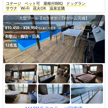
コテージ
ペット可
屋根付BBQ
ドッグラン
サウナ
Wi-Fi
花火OK
温泉近隣
大型プール【カラオケ・TVゲーム完備】
¥10,450～¥26,950
1人あたり目安
和歌山・御坊・日高
12名迄