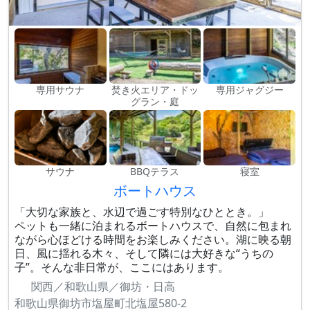
専用サウナ
焚き火エリア・ドッ
専用ジャグジー
グラン・庭
サウナ
BBQテラス
寝室
ボートハウス
「大切な家族と、水辺で過ごす特別なひととき。」
ペットも一緒に泊まれるボートハウスで、自然に包まれ
ながら心ほどける時間をお楽しみください。湖に映る朝
日、風に揺れる木々、そして隣には大好きな“うちの
子”。そんな非日常が、ここにはあります。
関西／和歌山県／御坊・日高
和歌山県御坊市塩屋町北塩屋580-2