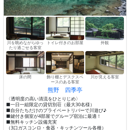
川を眺めながらゆっ
トイレ付きのお部屋
外観
たり過ごせる客室
床の間
飾り棚とデスクスペ
川が見える客室
ースのある客室
熊野 四季亭
〈透明度の高い清流をひとりじめ〉
■一日一組限定の貸切別荘（最大30名様）
■自分たちだけのプライベートリバーで川遊び♪
■鍵付き個室が4部屋でグループ宿泊に最適！
■無料キッチン設備充実
（3口ガスコンロ・食器・キッチンツール各種）