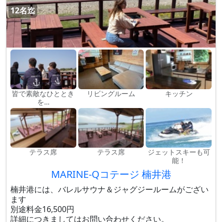
12名迄
皆で素敵なひととき
リビングルーム
キッチン
を…
テラス席
テラス席
ジェットスキーも可
能！
MARINE-Qコテージ 楠井港
楠井港には、バレルサウナ＆ジャグジールームがござい
ます
別途料金16,500円
詳細につきましてはお問い合わせください。