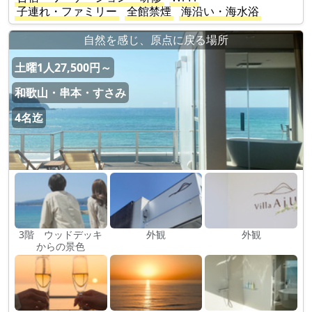
子連れ・ファミリー
全館禁煙
海沿い・海水浴
​自然を感じ、原点に戻る場所
土曜1人27,500円～
和歌山・串本・すさみ
4名迄
3階 ウッドデッキ
外観
外観
からの景色