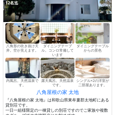
12名迄
八角形の吹き抜け天
ダイニングテーブ
ダイニングテーブル
井。空が見えます。
ル。コンロ常備して
からの景色
います
内風呂。天然温泉で
露天風呂。天然温泉
シングル×2の洋室が
す。
です。
二部屋あります。
八角屋根の家 太地
『八角屋根の家 太地』は和歌山県東牟婁郡太地町にある
貸別荘です。
一日一組様限定の一棟貸しの別荘ですのでご家族や複数