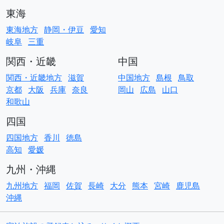
東海
東海地方
静岡・伊豆
愛知
岐阜
三重
関西・近畿
中国
関西・近畿地方
滋賀
中国地方
島根
鳥取
京都
大阪
兵庫
奈良
岡山
広島
山口
和歌山
四国
四国地方
香川
徳島
高知
愛媛
九州・沖縄
九州地方
福岡
佐賀
長崎
大分
熊本
宮崎
鹿児島
沖縄