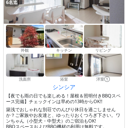
6名迄
外観
キッチン
リビング
洗面所
浴室
洋室①
シンシア
【夜でも雨の日でも楽しめる！屋根＆照明付きBBQスペ
ース完備】チェックインは早めの13時からOK!!
築浅でおしゃれな別荘でのんびり休日を過ごしません
か？ご家族やお友達と、ゆったりおくつろぎ下さい。ワ
ンちゃん（小型犬・中型犬）のご宿泊もOK!
BBQスペースおよびBBQ機材の利用は無料です。