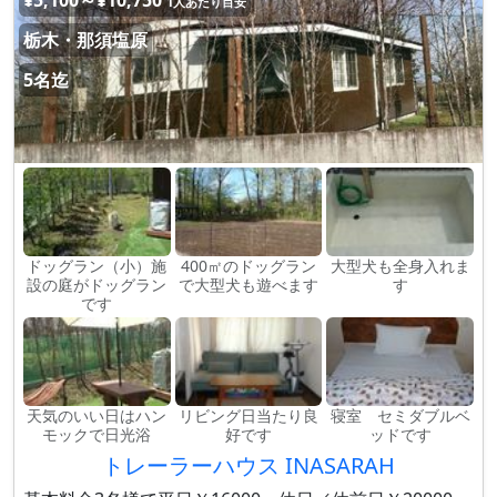
¥5,100～¥10,750
1人あたり目安
栃木・那須塩原
5名迄
ドッグラン（小）施
400㎡のドッグラン
大型犬も全身入れま
設の庭がドッグラン
で大型犬も遊べます
す
です
天気のいい日はハン
リビング日当たり良
寝室 セミダブルベ
モックで日光浴
好です
ッドです
トレーラーハウス INASARAH