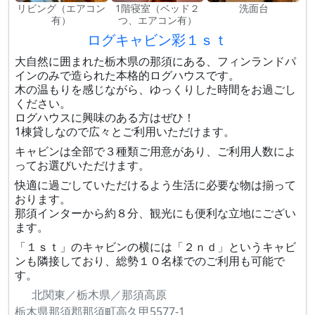
リビング（エアコン
1階寝室（ベッド２
洗面台
有）
つ、エアコン有）
ログキャビン彩１ｓｔ
大自然に囲まれた栃木県の那須にある、フィンランドパ
インのみで造られた本格的ログハウスです。
木の温もりを感じながら、ゆっくりした時間をお過ごし
ください。
ログハウスに興味のある方はぜひ！
1棟貸しなので広々とご利用いただけます。
キャビンは全部で３種類ご用意があり、ご利用人数によ
ってお選びいただけます。
快適に過ごしていただけるよう生活に必要な物は揃って
おります。
那須インターから約８分、観光にも便利な立地にござい
ます。
「１ｓｔ」のキャビンの横には「２ｎｄ」というキャビ
ンも隣接しており、総勢１０名様でのご利用も可能で
す。
北関東／栃木県／那須高原
栃木県那須郡那須町高久甲5577-1