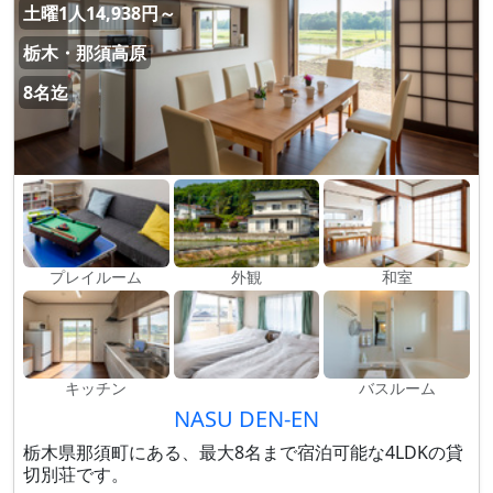
土曜1人14,938円～
栃木・那須高原
8名迄
プレイルーム
外観
和室
キッチン
バスルーム
NASU DEN-EN
栃木県那須町にある、最大8名まで宿泊可能な4LDKの貸
切別荘です。