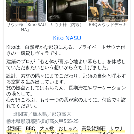
サウナ棟「Kino SAU
サウナ棟（内観）
BBQ＆ウッドデッキ
NA」
Kito NASU
Kitoは、自然豊かな那須にある、プライベートサウナ付
きの一棟貸しヴィラです。
建築のプロが「心と体が喜ぶ心地よい暮らし」を体感し
ていただきたいという想いから立ち上げました。
設計、素材の隅々にまでこだわり、那須の自然と呼応す
る空間を生み出しています。
旅の拠点としてはもちろん、長期滞在やワーケーション
の場として。
心がほころぶ、もう一つの我が家のように。何度でも訪
れてください。
北関東／栃木県／那須高原
栃木県那須郡那須町高久甲565-25
貸別荘
BBQ
大人数
おしゃれ
高級貸別荘
サウナ