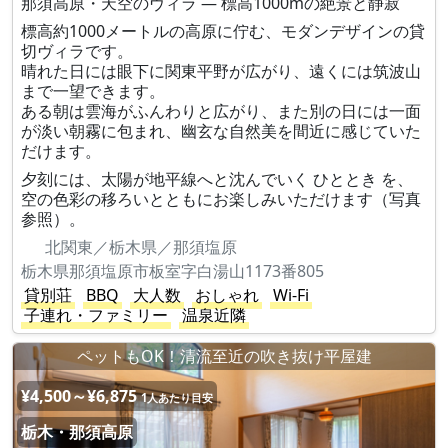
那須高原・天空のヴィラ — 標高1000mの絶景と静寂
標高約1000メートルの高原に佇む、モダンデザインの貸
切ヴィラです。
晴れた日には眼下に関東平野が広がり、遠くには筑波山
まで一望できます。
ある朝は雲海がふんわりと広がり、また別の日には一面
が淡い朝霧に包まれ、幽玄な自然美を間近に感じていた
だけます。
夕刻には、太陽が地平線へと沈んでいく ひととき を、
空の色彩の移ろいとともにお楽しみいただけます（写真
参照）。
北関東／栃木県／那須塩原
栃木県那須塩原市板室字白湯山1173番805
貸別荘
BBQ
大人数
おしゃれ
Wi-Fi
子連れ・ファミリー
温泉近隣
ペットもOK！清流至近の吹き抜け平屋建
¥4,500～¥6,875
1人あたり目安
栃木・那須高原