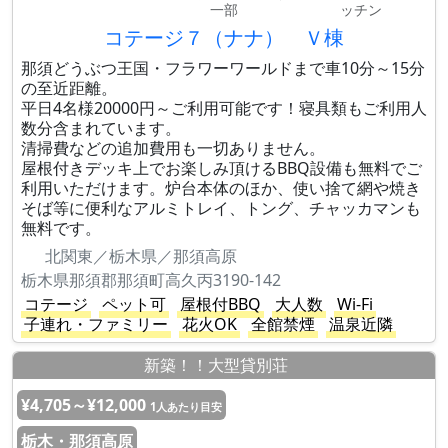
一部
ッチン
コテージ７（ナナ） Ｖ棟
那須どうぶつ王国・フラワーワールドまで車10分～15分
の至近距離。
平日4名様20000円～ご利用可能です！寝具類もご利用人
数分含まれています。
清掃費などの追加費用も一切ありません。
屋根付きデッキ上でお楽しみ頂けるBBQ設備も無料でご
利用いただけます。炉台本体のほか、使い捨て網や焼き
そば等に便利なアルミトレイ、トング、チャッカマンも
無料です。
北関東／栃木県／那須高原
栃木県那須郡那須町高久丙3190-142
コテージ
ペット可
屋根付BBQ
大人数
Wi-Fi
子連れ・ファミリー
花火OK
全館禁煙
温泉近隣
新築！！大型貸別荘
¥4,705～¥12,000
1人あたり目安
栃木・那須高原