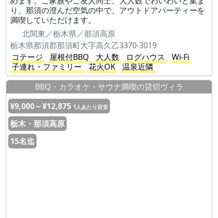
めます。ご家族やご友人同士、大人数でわいわいと集ま
り、那須の澄んだ空気の中で、アウトドアパーティーを
満喫していただけます。
北関東／栃木県／那須高原
栃木県那須郡那須町大字高久乙3370-3019
コテージ
屋根付BBQ
大人数
ログハウス
Wi-Fi
子連れ・ファミリー
花火OK
温泉近隣
BBQ・カラオケ・サウナ満喫の貸切ヴィラ
¥9,000～¥12,875
1人あたり目安
栃木・那須高原
15名迄