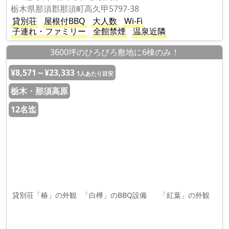
栃木県那須郡那須町高久甲5797-38
貸別荘
屋根付BBQ
大人数
Wi-Fi
子連れ・ファミリー
全館禁煙
温泉近隣
3600坪のひろびろ敷地に6棟のみ！
¥8,571～¥23,333
1人あたり目安
栃木・那須高原
12名迄
貸別荘「椿」の外観
「白樺」のBBQ設備
「紅葉」の外観