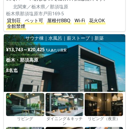
北関東／栃木県／那須塩原
栃木県那須塩原市戸田169-5
貸別荘
ペット可
屋根付BBQ
Wi-Fi
花火OK
全館禁煙
サウナ棟｜水風呂｜薪ストーブ｜新築
¥13,743～¥20,425
1人あたり目安
栃木・那須高原
8名迄
リビング
ダイニング＆キッチ
リビング（夜景）
ン