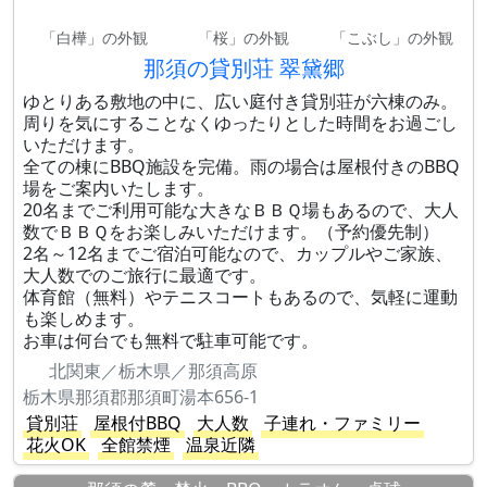
「白樺」の外観
「桜」の外観
「こぶし」の外観
那須の貸別荘 翠黛郷
ゆとりある敷地の中に、広い庭付き貸別荘が六棟のみ。
周りを気にすることなくゆったりとした時間をお過ごし
いただけます。
全ての棟にBBQ施設を完備。雨の場合は屋根付きのBBQ
場をご案内いたします。
20名までご利用可能な大きなＢＢＱ場もあるので、大人
数でＢＢＱをお楽しみいただけます。（予約優先制）
2名～12名までご宿泊可能なので、カップルやご家族、
大人数でのご旅行に最適です。
体育館（無料）やテニスコートもあるので、気軽に運動
も楽しめます。
お車は何台でも無料で駐車可能です。
北関東／栃木県／那須高原
栃木県那須郡那須町湯本656-1
貸別荘
屋根付BBQ
大人数
子連れ・ファミリー
花火OK
全館禁煙
温泉近隣