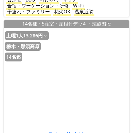
合宿・ワーケーション・研修
Wi-Fi
子連れ・ファミリー
花火OK
温泉近隣
14名様・5寝室・屋根付デッキ・螺旋階段
土曜1人13,286円～
栃木・那須高原
14名迄