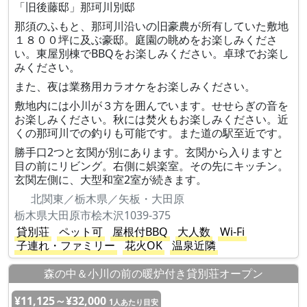
「旧後藤邸」那珂川別邸
那須のふもと、那珂川沿いの旧豪農が所有していた敷地
１８００坪に及ぶ豪邸。庭園の眺めをお楽しみくださ
い。東屋別棟でBBQをお楽しみください。卓球でお楽し
みください。
また、夜は業務用カラオケをお楽しみください。
敷地内には小川が３方を囲んでいます。せせらぎの音を
お楽しみください。秋には焚火もお楽しみください。近
くの那珂川での釣りも可能です。また道の駅至近です。
勝手口2つと玄関が別にあります。玄関から入りますと
目の前にリビング。右側に娯楽室。その先にキッチン。
玄関左側に、大型和室2室が続きます。
北関東／栃木県／矢板・大田原
栃木県大田原市桧木沢1039-375
貸別荘
ペット可
屋根付BBQ
大人数
Wi-Fi
子連れ・ファミリー
花火OK
温泉近隣
森の中＆小川の前の暖炉付き貸別荘オープン
¥11,125～¥32,000
1人あたり目安