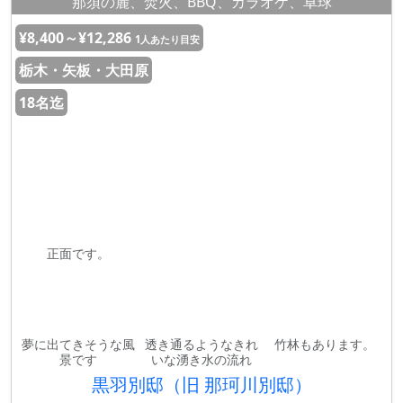
那須の麓、焚火、BBQ、カラオケ、卓球
¥8,400～¥12,286
1人あたり目安
栃木・矢板・大田原
18名迄
正面です。
夢に出てきそうな風
透き通るようなきれ
竹林もあります。
景です
いな湧き水の流れ
黒羽別邸（旧 那珂川別邸）