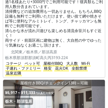
過1名様あたり+3000円でご利用可能です！寝具類もご利
用人数分含まれています。
清掃費などの追加費用も一切ありません。もちろんBBQ
設備も無料でご利用いただけます。使い捨て網や焼きそ
ば等に便利なアルミトレイ、トング、チャッカマンも無
料でご利用可能です。
清らかな水が流れ川遊びも楽しめる清流余笹川もすぐ近
く！
両サイド・前面区画に建物は無く、大自然の中でゆった
り気兼ねなくお過ごし頂けます。
北関東／栃木県／那須高原
栃木県那須郡那須町高久丙3193-224
コテージ
ペット可
屋根付BBQ
大人数
Wi-Fi
子連れ・ファミリー
格安
花火OK
全館禁煙
温泉近隣
屋根付きBBQ/チェックイン13時～可能
¥6,917～¥11,333
1人あたり目安
栃木・那須塩原