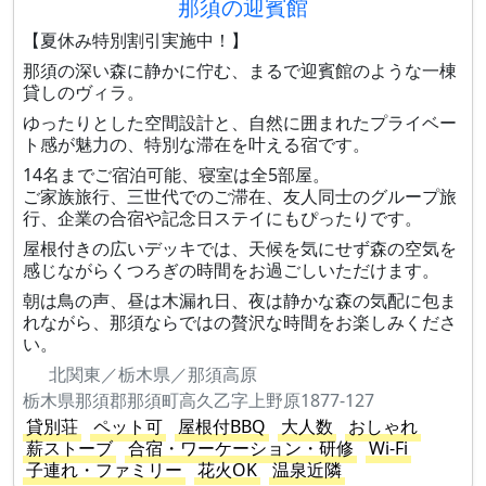
那須の迎賓館
【夏休み特別割引実施中！】
那須の深い森に静かに佇む、まるで迎賓館のような一棟
貸しのヴィラ。
ゆったりとした空間設計と、自然に囲まれたプライベー
ト感が魅力の、特別な滞在を叶える宿です。
14名までご宿泊可能、寝室は全5部屋。
ご家族旅行、三世代でのご滞在、友人同士のグループ旅
行、企業の合宿や記念日ステイにもぴったりです。
屋根付きの広いデッキでは、天候を気にせず森の空気を
感じながらくつろぎの時間をお過ごしいただけます。
朝は鳥の声、昼は木漏れ日、夜は静かな森の気配に包ま
れながら、那須ならではの贅沢な時間をお楽しみくださ
い。
北関東／栃木県／那須高原
栃木県那須郡那須町高久乙字上野原1877-127
貸別荘
ペット可
屋根付BBQ
大人数
おしゃれ
薪ストーブ
合宿・ワーケーション・研修
Wi-Fi
子連れ・ファミリー
花火OK
温泉近隣