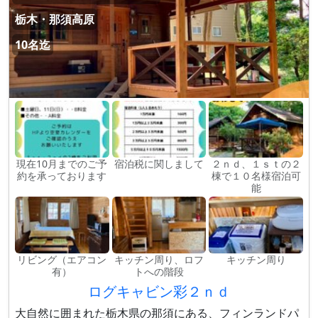
栃木・那須高原
10名迄
現在10月までのご予
宿泊税に関しまして
２ｎｄ、１ｓｔの２
約を承っております
棟で１０名様宿泊可
能
リビング（エアコン
キッチン周り、ロフ
キッチン周り
有）
トへの階段
ログキャビン彩２ｎｄ
大自然に囲まれた栃木県の那須にある、フィンランドパ