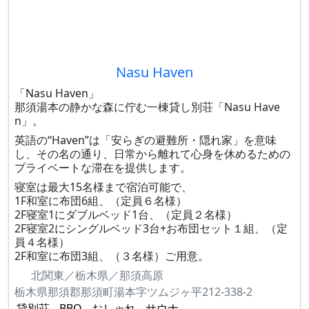
Nasu Haven
「Nasu Haven」
那須湯本の静かな森に佇む一棟貸し別荘「Nasu Have
n」。
英語の“Haven”は「安らぎの避難所・隠れ家」を意味
し、その名の通り、日常から離れて心身を休めるための
プライベートな滞在を提供します。
寝室は最大15名様まで宿泊可能で、
1F和室に布団6組、（定員６名様）
2F寝室1にダブルベッド1台、（定員２名様）
2F寝室2にシングルベッド3台+お布団セット１組、（定
員４名様）
2F和室に布団3組、（３名様）ご用意。
北関東／栃木県／那須高原
栃木県那須郡那須町湯本字ツムジヶ平212-338-2
貸別荘
BBQ
おしゃれ
サウナ