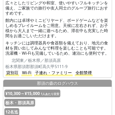
広々としたリビングや和室、使いやすいフルキッチンを
備え、ご家族での旅行や友人同士のグループ旅行におす
すめです。
館内には卓球やミニビリヤード、ボードゲームなどを楽
しめるプレイルームをご用意。天候に左右されず、お子
様から大人まで一緒に遊べるため、滞在中も充実した時
間をお過ごしいただけます。
キッチンには調理器具や食器類を備えており、地元の食
材を買い出してみんなで料理を楽しむことも可能です。
洗濯機・Wi-Fiも完備しているため、連泊にも便利です。
北関東／栃木県／那須高原
栃木県那須郡那須町高久甲5111-9
貸別荘
Wi-Fi
子連れ・ファミリー
全館禁煙
那須の森のログハウス
¥10,300～¥15,000
1人あたり目安
栃木・那須高原
12名迄