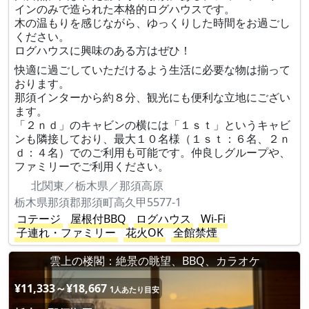
インのみで造られた本格的ログハウスです。
木の温もりを感じながら、ゆっくりした時間をお過ごし
ください。
ログハウスに興味のある方はぜひ！
快適に過ごしていただけるよう生活に必要な物は揃って
おります。
那須インターから約８分、観光にも便利な立地にござい
ます。
「２ｎｄ」のキャビンの横には「１ｓｔ」というキャビ
ンも隣接しており、最大１０名様（１ｓｔ：６名、２ｎ
ｄ：４名）でのご利用も可能です。仲良しグループや、
ファミリーでご利用ください。
北関東／栃木県／那須高原
栃木県那須郡那須町高久甲5577-1
コテージ
屋根付BBQ
ログハウス
Wi-Fi
子連れ・ファミリー
花火OK
全館禁煙
雲上の楼閣：絶景の眺望、BBQ、カラオケ
¥11,333～¥18,667
1人あたり目安