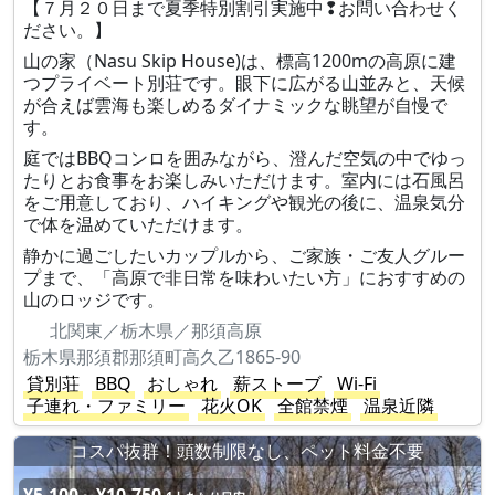
【７月２０日まで夏季特別割引実施中❢お問い合わせく
ださい。】
山の家（Nasu Skip House)は、標高1200mの高原に建
つプライベート別荘です。眼下に広がる山並みと、天候
が合えば雲海も楽しめるダイナミックな眺望が自慢で
す。
庭ではBBQコンロを囲みながら、澄んだ空気の中でゆっ
たりとお食事をお楽しみいただけます。室内には石風呂
をご用意しており、ハイキングや観光の後に、温泉気分
で体を温めていただけます。
静かに過ごしたいカップルから、ご家族・ご友人グルー
プまで、「高原で非日常を味わいたい方」におすすめの
山のロッジです。
北関東／栃木県／那須高原
栃木県那須郡那須町高久乙1865-90
貸別荘
BBQ
おしゃれ
薪ストーブ
Wi-Fi
子連れ・ファミリー
花火OK
全館禁煙
温泉近隣
コスパ抜群！頭数制限なし、ペット料金不要