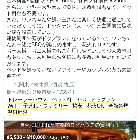
基本料金3名様で平日￥16000、休日／休前日￥20000。
さらに、小型～大型犬までＯＫ、頭数制限もなく、ペッ
ト料金も不要です。
また、ワンちゃんや飼い主さんに楽しく快適に過ごして
いただくように、ドッグラン（大・小）と玄関前に足洗
い場を設置しています。
建物周囲の庭がドッグランになっているので、ワンちゃ
んと一緒にBBQが楽しめますし、花火もＯＫです。
お一人様・お二人様でもご利用しやすいよう少人数割引
もあり、お一人利用のお客様にも多数ご利用いただいて
おります。
ペットを飼っていないファミリーやカップルの方も大歓
迎です。
北関東／栃木県／那須塩原
栃木県那須塩原市鴫内1939-11
トレーラーハウス
ペット可
BBQ
ドッグラン
Wi-Fi
子連れ・ファミリー
格安
花火OK
全館禁煙
温泉近隣
自然に囲まれた本格的ログハウスの貸別荘！
¥5,500～¥10,000
1人あたり目安