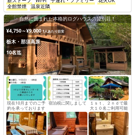
薪ストーブ
Wi-Fi
子連れ・ファミリー
花火OK
全館禁煙
温泉近隣
自然に囲まれた本格的ログハウスの貸別荘！
¥4,750～¥9,000
1人あたり目安
栃木・那須高原
10名迄
現在10月までのご予
宿泊税に関しまして
１ｓｔ、２ｎｄで最
約を承っております
大１０名ご利用可能