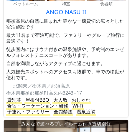
ベットルーム
和室
食器類
ANGO NASU II
那須高原の自然に囲まれた静かな一棟貸切の広々とした
宿泊施設です。
最大11名まで宿泊可能で、ファミリーやグループ旅行に
最適です！
徒歩圏内にはサウナ付きの温泉施設や、予約制のエンゼ
ルフォレストテニスコートがあります。
自然を満喫しながらアクティブに過ごせます。
人気観光スポットへのアクセスも抜群で、車での移動が
便利です。
北関東／栃木県／那須高原
栃木県那須郡那須町高久丙3243−17
貸別荘
屋根付BBQ
大人数
おしゃれ
合宿・ワーケーション・研修
Wi-Fi
子連れ・ファミリー
全館禁煙
温泉近隣
みんなで遊べるプレイルーム付き貸切別荘