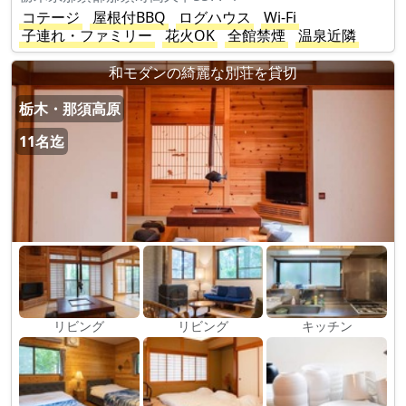
コテージ
屋根付BBQ
ログハウス
Wi-Fi
子連れ・ファミリー
花火OK
全館禁煙
温泉近隣
和モダンの綺麗な別荘を貸切
栃木・那須高原
11名迄
リビング
リビング
キッチン