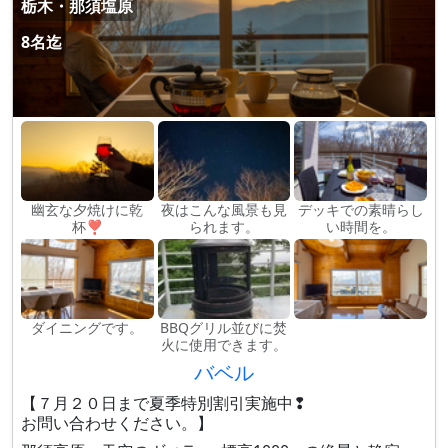
栃木・那須塩原
8名迄
幽玄な夕焼けに乾
夜はこんな風景も見
デッキでの素晴らし
杯❣
られます。
い時間を。
ダイニングです。
BBQグリル並びに焚
火に使用できます。
バベル
【７月２０日まで夏季特別割引実施中❢
お問い合わせください。】