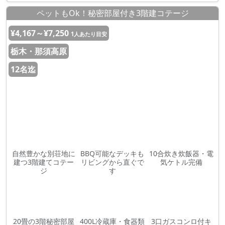
ペットもOk！秘密部屋付き3階建コテージ
¥4,167～¥7,250
1人あたり目安
栃木・那須高原
12名迄
自然豊かな別荘地に
BBQ可能なデッキも
10合炊き炊飯器・電
建つ3階建てコテー
リビングから直ぐで
気ケトル完備
ジ
す
20畳の3階秘密部屋
400L冷蔵庫・食器類
3口ガスコンロ付キ