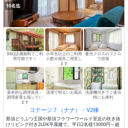
10名迄
BBQ設備無料でご利
小学生以上のご利用
蓄光クロスのフクロ
用可能です！
人数分寝具ご用意し
ウ部屋
ます
基本的な調理器具・
清潔で明るいお風呂
洗濯機付きでご連泊
調理家電も揃ってい
時にも便利
ます
コテージ７（ナナ）・V2棟
那須どうぶつ王国や那須フラワーワールド至近の吹き抜
けリビング付き2LDK平屋建て。平日2名様13000円～超