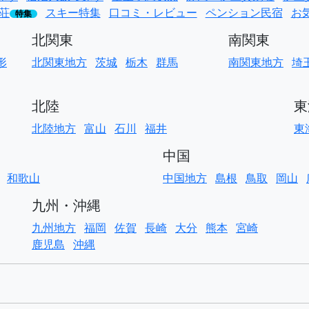
荘
スキー特集
口コミ・レビュー
ペンション民宿
お
特集
北関東
南関東
形
北関東地方
茨城
栃木
群馬
南関東地方
埼
北陸
東
北陸地方
富山
石川
福井
東
中国
和歌山
中国地方
島根
鳥取
岡山
九州・沖縄
九州地方
福岡
佐賀
長崎
大分
熊本
宮崎
鹿児島
沖縄