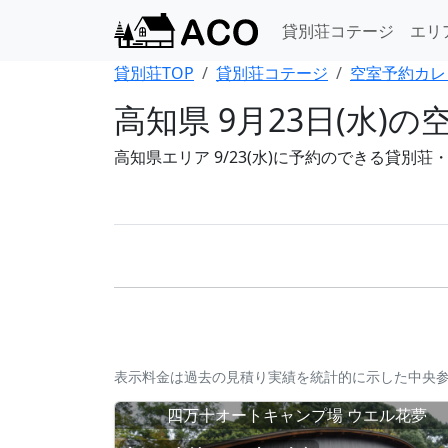
貸別荘コテージ
エリ
貸別荘TOP
貸別荘コテージ
空室予約カレ
高知県 9月23日(水
高知県エリア 9/23(水)に予約のできる貸別
表示料金は過去の見積り実績を統計的に示した中央
四万十オートキャンプ場 ウエル花夢