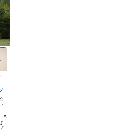
室
夢
位
ン
。A
は
プ