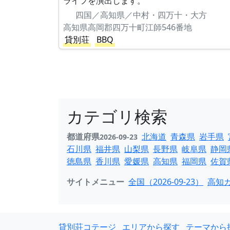
ライフを演出します。
四国／高知県／中村・四万十・大方
高知県高岡郡四万十町江師546番地
貸別荘
BBQ
カテゴリ検索
都道府県
北海道
青森県
岩手県
2026-09-23
石川県
福井県
山梨県
長野県
岐阜県
静岡
徳島県
香川県
愛媛県
高知県
福岡県
佐賀
サイトメニュー
全国（2026-09-23）
高知カ
貸別荘コテージ
エリアから探す
テーマから