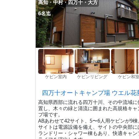
高知・中村・四万十・大方
6名迄
ケビン室内
ケビンリビング
ケビン和
四万十オートキャンプ場 ウエル花
高知県西部に流れる四万十川、その中流域に
置し、木々の緑と清流に囲まれた高規格キャ
プ場です。
ABあわせて42サイト、5〜6人用ケビンが9棟
サイトは電源設備を備え、サイトの中央部に
ランドリー・シャワー棟もあり、快適キャン