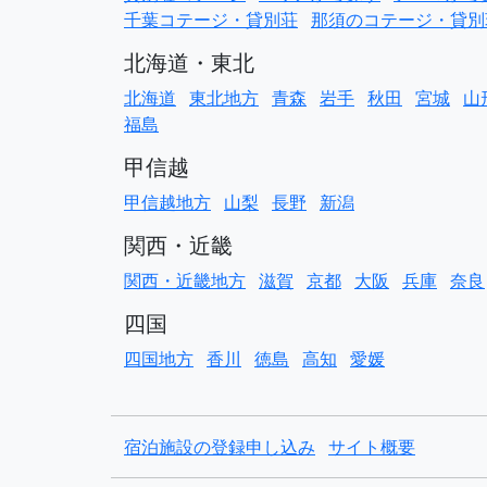
千葉コテージ・貸別荘
那須のコテージ・貸別
北海道・東北
北海道
東北地方
青森
岩手
秋田
宮城
山
福島
甲信越
甲信越地方
山梨
長野
新潟
関西・近畿
関西・近畿地方
滋賀
京都
大阪
兵庫
奈良
四国
四国地方
香川
徳島
高知
愛媛
宿泊施設の登録申し込み
サイト概要