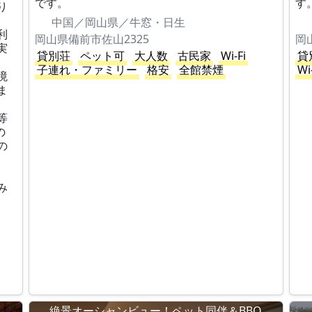
です。
す
り
中国／岡山県／牛窓・日生
利
岡山県備前市佐山2325
岡
実
貸別荘
ペット可
大人数
古民家
Wi-Fi
貸
子連れ・ファミリー
格安
全館禁煙
Wi
境
ま
等
の
の
み
絶景オーシャンビュー！ペット同伴＆BBQ