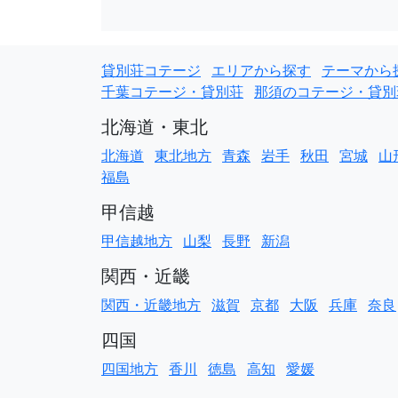
貸別荘コテージ
エリアから探す
テーマから
千葉コテージ・貸別荘
那須のコテージ・貸別
北海道・東北
北海道
東北地方
青森
岩手
秋田
宮城
山
福島
甲信越
甲信越地方
山梨
長野
新潟
関西・近畿
関西・近畿地方
滋賀
京都
大阪
兵庫
奈良
四国
四国地方
香川
徳島
高知
愛媛