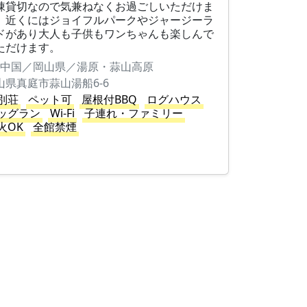
棟貸切なので気兼ねなくお過ごしいただけま
。近くにはジョイフルパークやジャージーラ
ドがあり大人も子供もワンちゃんも楽しんで
ただけます。
中国／岡山県／湯原・蒜山高原
山県真庭市蒜山湯船6-6
別荘
ペット可
屋根付BBQ
ログハウス
ッグラン
Wi-Fi
子連れ・ファミリー
火OK
全館禁煙