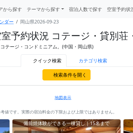
アから探す
テーマから探す
宿泊人数で探す
空室予約状
ンダー
岡山県2026-09-23
)の空室予約状況 コテージ・貸別
荘・コテージ・コンドミニアム。(中国・岡山県)
クイック検索
カテゴリ検索
検索条件を開く
地図表示
参考値です。実際の宿泊料金の下限および上限ではありません。
」
備前焼体験ができる一棟貸し｜15名まで