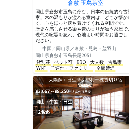
倉敷 玉島茶室
岡山県倉敷市玉島に佇む、日本の伝統的な古
家。木の温もりが溢れる室内は、どこか懐か
く、心をほっと落ち着けてくれる空間です。
歴史を感じさせる梁や畳の香りが漂う家屋で
現代の喧騒を忘れ、心地よい時間をお過ごし
ださい。
中国／岡山県／倉敷・児島・鷲羽山
岡山県倉敷市玉島長尾2051
貸別荘
ペット可
BBQ
大人数
古民家
Wi-Fi
子連れ・ファミリー
全館禁煙
太陽輝く日生湾を望む一棟貸切り宿
¥3,667～¥8,250
1人あたり目安
岡山・牛窓・日生
12名迄