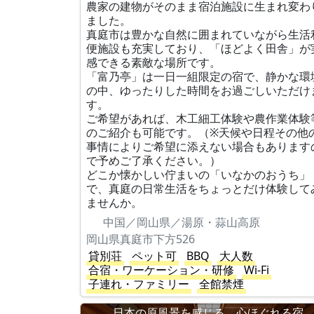
農家の建物がそのまま宿泊施設に生まれ変わ
ました。
真庭市は豊かな自然に囲まれていながら生活
便施設も充実しており、「ほどよく田舎」が
感できる素敵な場所です。
「富乃亭」は一日一組限定の宿で、静かな環
の中、ゆったりした時間をお過ごしいただけ
す。
ご希望があれば、木工細工体験や農作業体験
のご紹介も可能です。（※天候や日程その他
事情によりご希望に添えない場合もあります
で予めご了承ください。）
どこか懐かしい佇まいの「いなかのおうち」
で、真庭の日常生活をちょっとだけ体験して
ませんか。
中国／岡山県／湯原・蒜山高原
岡山県真庭市下方526
貸別荘
ペット可
BBQ
大人数
合宿・ワーケーション・研修
Wi-Fi
子連れ・ファミリー
全館禁煙
日本の原風景を感じる、心ほぐれる宿