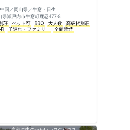
。
中国／岡山県／牛窓・日生
山県瀬戸内市牛窓町鹿忍477-8
別荘
ペット可
BBQ
大人数
高級貸別荘
-Fi
子連れ・ファミリー
全館禁煙
自然の中のかわいいログハウス