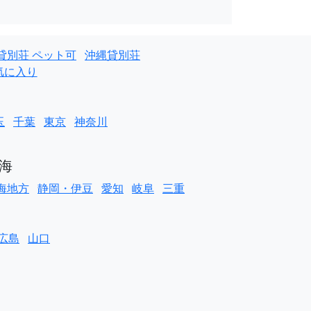
貸別荘 ペット可
沖縄貸別荘
気に入り
玉
千葉
東京
神奈川
海
海地方
静岡・伊豆
愛知
岐阜
三重
広島
山口