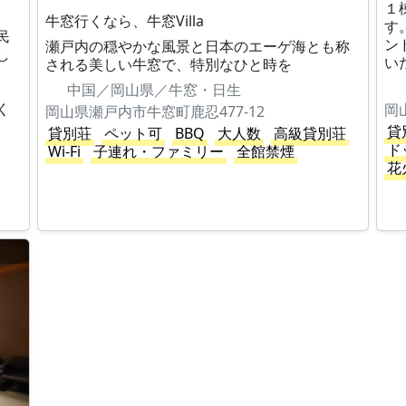
１
牛窓行くなら、牛窓Villa
す
民
ン
瀬戸内の穏やかな風景と日本のエーゲ海とも称
し
い
される美しい牛窓で、特別なひと時を
中国／岡山県／牛窓・日生
、
く
岡
岡山県瀬戸内市牛窓町鹿忍477-12
貸
貸別荘
ペット可
BBQ
大人数
高級貸別荘
ド
Wi-Fi
子連れ・ファミリー
全館禁煙
花