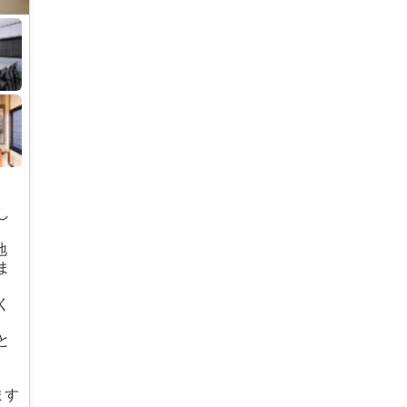
し
地
ま
く
と
ます