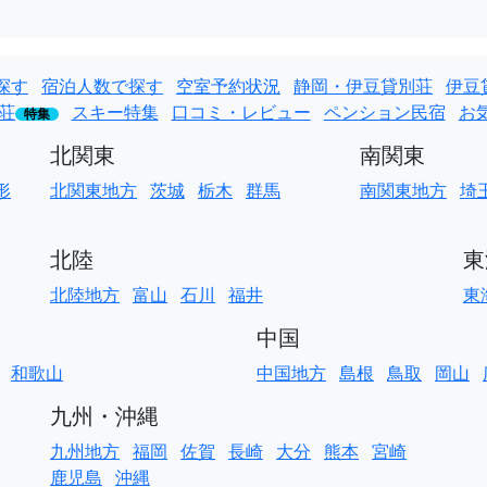
探す
宿泊人数で探す
空室予約状況
静岡・伊豆貸別荘
伊豆
荘
スキー特集
口コミ・レビュー
ペンション民宿
お
特集
北関東
南関東
形
北関東地方
茨城
栃木
群馬
南関東地方
埼
北陸
東
北陸地方
富山
石川
福井
東
中国
和歌山
中国地方
島根
鳥取
岡山
九州・沖縄
九州地方
福岡
佐賀
長崎
大分
熊本
宮崎
鹿児島
沖縄