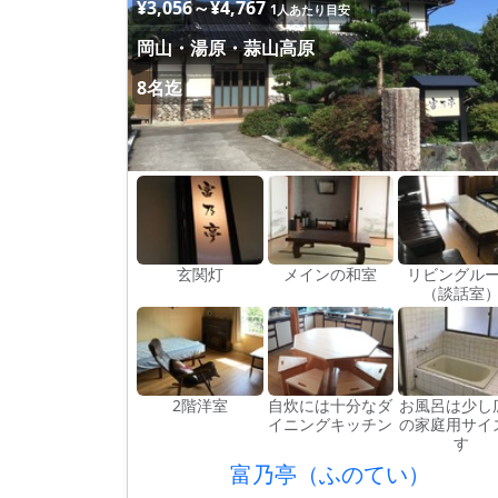
¥3,056～¥4,767
1人あたり目安
岡山・湯原・蒜山高原
8名迄
玄関灯
メインの和室
リビングル
（談話室
2階洋室
自炊には十分なダ
お風呂は少し
イニングキッチン
の家庭用サイ
す
富乃亭（ふのてい）