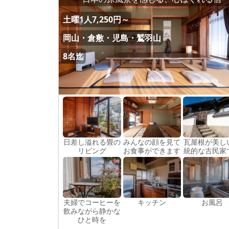
土曜1人7,250円～
岡山・倉敷・児島・鷲羽山
8名迄
日差し溢れる畳の
みんなの顔を見て
瓦屋根が美し
リビング
お食事ができます
統的な古民家
夫婦でコーヒーを
キッチン
お風呂
飲みながら静かな
ひと時を