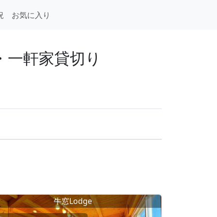
況
お気に入り
荘・一軒家貸切り
牛窓Lodge