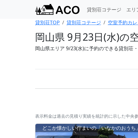
貸別荘コテージ
エリ
貸別荘TOP
貸別荘コテージ
空室予約カレ
岡山県 9月23日(水
岡山県エリア 9/23(水)に予約のできる貸別
表示料金は過去の見積り実績を統計的に示した中央
どこか懐かしい佇まいの「いなかのおうち