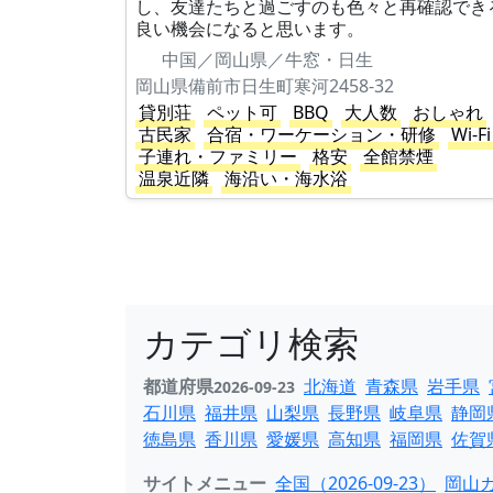
し、友達たちと過ごすのも色々と再確認でき
良い機会になると思います。
中国／岡山県／牛窓・日生
岡山県備前市日生町寒河2458-32
貸別荘
ペット可
BBQ
大人数
おしゃれ
古民家
合宿・ワーケーション・研修
Wi-Fi
子連れ・ファミリー
格安
全館禁煙
温泉近隣
海沿い・海水浴
カテゴリ検索
都道府県
北海道
青森県
岩手県
2026-09-23
石川県
福井県
山梨県
長野県
岐阜県
静岡
徳島県
香川県
愛媛県
高知県
福岡県
佐賀
サイトメニュー
全国（2026-09-23）
岡山カ