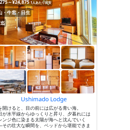
,275～¥24,875
1人あたり目安
山・牛窓・日生
名迄
Ushimado Lodge
を開けると、目の前には広がる青い海。
日が水平線からゆっくりと昇り、夕暮れには
レンジ色に染まる太陽が海へと沈んでいく
—その壮大な瞬間を、ベッドから堪能できま