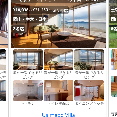
¥10,938～¥31,250
土曜
1人あたり目安
岡山・牛窓・日生
岡
8名迄
6
い伝
海が一望できるリ
海が一望できるリ
海が一望できるリ
です
ビング
ビング
ビング
キッチン
トイレ洗面台
ダイニングキッチ
ン
専
Usimado Villa