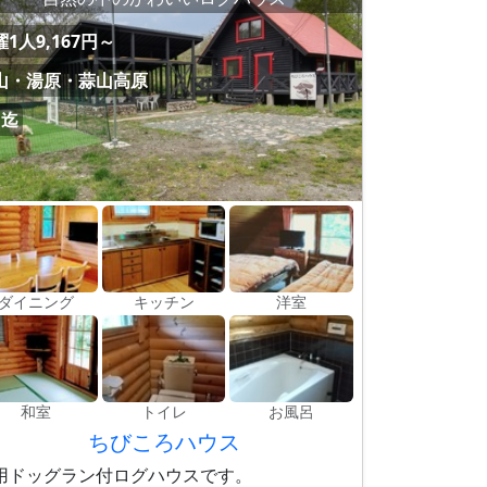
1人9,167円～
山・湯原・蒜山高原
名迄
ダイニング
キッチン
洋室
和室
トイレ
お風呂
ちびころハウス
用ドッグラン付ログハウスです。