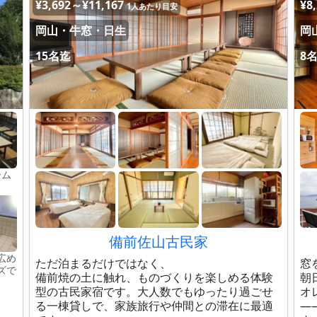
¥3,692～¥11,167
¥8
1人あたり目安
岡山・牛窓・日生
岡
15名迄
8
ーム
）
備前佐山古民家
広め
ただ泊まるだけではなく、
窓
ズで
備前焼の土に触れ、ものづくりを楽しめる体験
朝
型の古民家宿です。大人数でもゆったり過ごせ
オ
る一棟貸しで、家族旅行や仲間との滞在に最適
—