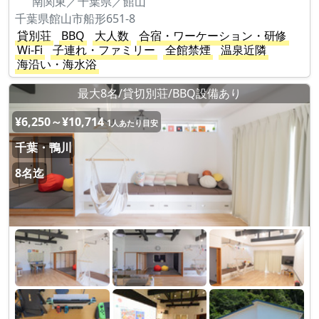
南関東／千葉県／館山
千葉県館山市船形651-8
貸別荘
BBQ
大人数
合宿・ワーケーション・研修
Wi-Fi
子連れ・ファミリー
全館禁煙
温泉近隣
海沿い・海水浴
最大8名/貸切別荘/BBQ設備あり
¥6,250～¥10,714
1人あたり目安
千葉・鴨川
8名迄