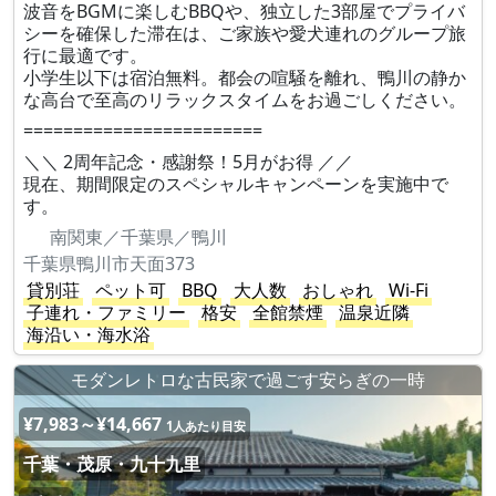
波音をBGMに楽しむBBQや、独立した3部屋でプライバ
シーを確保した滞在は、ご家族や愛犬連れのグループ旅
行に最適です。
小学生以下は宿泊無料。都会の喧騒を離れ、鴨川の静か
な高台で至高のリラックスタイムをお過ごしください。
========================
＼＼ 2周年記念・感謝祭！5月がお得 ／／
現在、期間限定のスペシャルキャンペーンを実施中で
す。
南関東／千葉県／鴨川
千葉県鴨川市天面373
貸別荘
ペット可
BBQ
大人数
おしゃれ
Wi-Fi
子連れ・ファミリー
格安
全館禁煙
温泉近隣
海沿い・海水浴
モダンレトロな古民家で過ごす安らぎの一時
¥7,983～¥14,667
1人あたり目安
千葉・茂原・九十九里