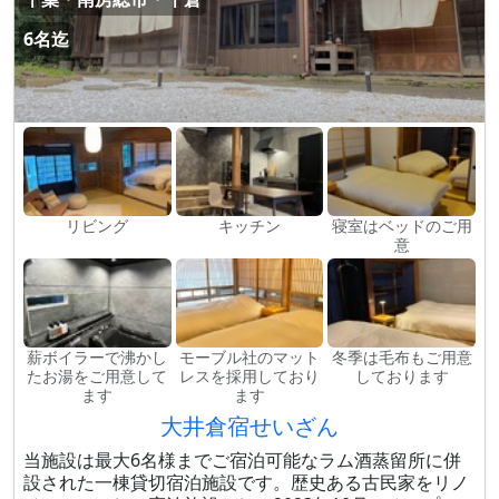
6名迄
リビング
キッチン
寝室はベッドのご用
意
薪ボイラーで沸かし
モーブル社のマット
冬季は毛布もご用意
たお湯をご用意して
レスを採用しており
しております
ます
ます
大井倉宿せいざん
当施設は最大6名様までご宿泊可能なラム酒蒸留所に併
設された一棟貸切宿泊施設です。歴史ある古民家をリノ