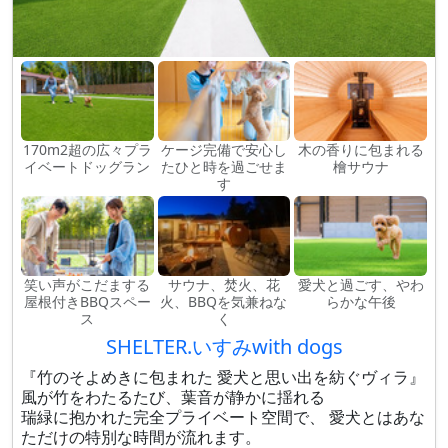
170m2超の広々プラ
ケージ完備で安心し
木の香りに包まれる
イベートドッグラン
たひと時を過ごせま
檜サウナ
す
笑い声がこだまする
サウナ、焚火、花
愛犬と過ごす、やわ
屋根付きBBQスペー
火、BBQを気兼ねな
らかな午後
ス
く
SHELTER.いすみwith dogs
『竹のそよめきに包まれた 愛犬と思い出を紡ぐヴィラ』
風が竹をわたるたび、葉音が静かに揺れる
瑞緑に抱かれた完全プライベート空間で、 愛犬とはあな
ただけの特別な時間が流れます。