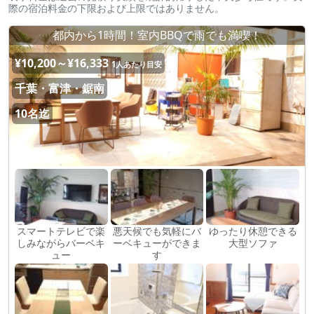
際の宿泊料金の下限および上限ではありません。
都内から1時間！室内BBQで雨でも満喫！
¥10,200～¥16,333
1人あたり目安
千葉・富津・鋸南
10名迄
スマートテレビで楽
悪天候でも気軽にバ
ゆったり休憩できる
しみながらバーベキ
ーベキューができま
大型ソファ
ュー
す