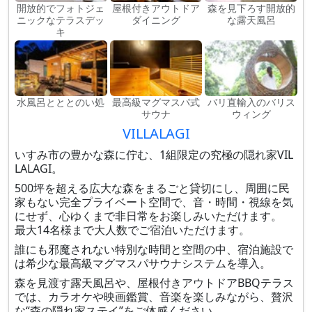
開放的でフォトジェ
屋根付きアウトドア
森を見下ろす開放的
ニックなテラスデッ
ダイニング
な露天風呂
キ
水風呂とととのい処
最高級マグマスパ式
バリ直輸入のバリス
サウナ
ウィング
VILLALAGI
いすみ市の豊かな森に佇む、1組限定の究極の隠れ家VIL
LALAGI。
500坪を超える広大な森をまるごと貸切にし、周囲に民
家もない完全プライベート空間で、音・時間・視線を気
にせず、心ゆくまで非日常をお楽しみいただけます。
最大14名様まで大人数でご宿泊いただけます。
誰にも邪魔されない特別な時間と空間の中、宿泊施設で
は希少な最高級マグマスパサウナシステムを導入。
森を見渡す露天風呂や、屋根付きアウトドアBBQテラス
では、カラオケや映画鑑賞、音楽を楽しみながら、贅沢
な“森の隠れ家ステイ”をご体感ください。