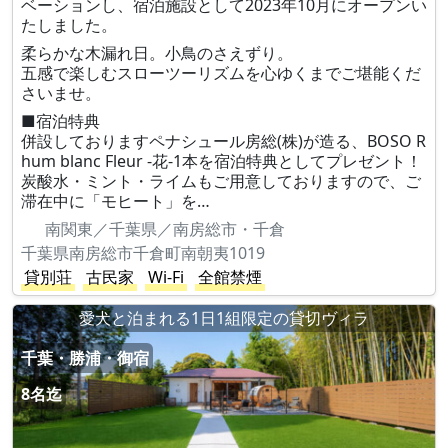
ベーションし、宿泊施設として2023年10月にオープンい
たしました。
柔らかな木漏れ日。小鳥のさえずり。
五感で楽しむスローツーリズムを心ゆくまでご堪能くだ
さいませ。
■宿泊特典
併設しておりますペナシュール房総(株)が造る、BOSO R
hum blanc Fleur -花-1本を宿泊特典としてプレゼント！
炭酸水・ミント・ライムもご用意しておりますので、ご
滞在中に「モヒート」を…
南関東／千葉県／南房総市・千倉
千葉県南房総市千倉町南朝夷1019
貸別荘
古民家
Wi-Fi
全館禁煙
愛犬と泊まれる1日1組限定の貸切ヴィラ
千葉・勝浦・御宿
8名迄