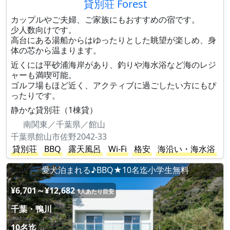
貸別荘 Forest
カップルやご夫婦、ご家族にもおすすめの宿です。
少人数向けです。
高台にある湯船からはゆったりとした眺望が楽しめ、身
体の芯から温まります。
近くには平砂浦海岸があり、釣りや海水浴など海のレジ
ャーも満喫可能。
ゴルフ場もほど近く、アクティブに過ごしたい方にもぴ
ったりです。
静かな貸別荘（1棟貸）
南関東／千葉県／館山
千葉県館山市佐野2042-33
貸別荘
BBQ
露天風呂
Wi-Fi
格安
海沿い・海水浴
愛犬泊まれる♪BBQ★10名迄小学生無料
¥6,701～¥12,682
1人あたり目安
千葉・鴨川
10名迄