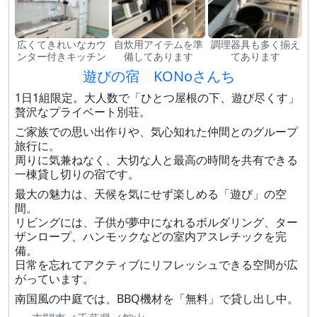
広くてきれいなカウ
自炊用アイテムを準
調理器具も多く揃え
ンター付きキッチン
備してあります
てあります
遊びの宿 KONoさんち
1日1組限定。大人数で「ひとつ屋根の下、遊び尽くす」
贅沢なプライベート別荘。
ご家族での思い出作りや、気心知れた仲間とのグループ
旅行に。
周りに気兼ねなく、大切な人と最高の時間を共有できる
一棟貸し切りの宿です。
最大の魅力は、天候を気にせず楽しめる「遊び」の空
間。
リビングには、子供が夢中になれるボルダリング、ター
ザンロープ、ハンモックなどの室内アスレチックを完
備。
日常を忘れてアクティブにリフレッシュできる空間が広
がっています。
南国風の中庭では、BBQ機材を「無料」で貸し出し中。