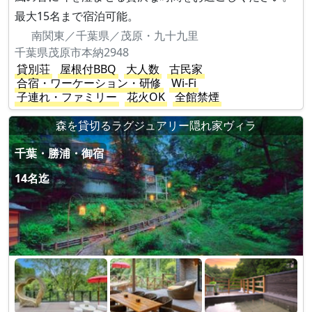
最大15名まで宿泊可能。
南関東／千葉県／茂原・九十九里
千葉県茂原市本納2948
貸別荘
屋根付BBQ
大人数
古民家
合宿・ワーケーション・研修
Wi-Fi
子連れ・ファミリー
花火OK
全館禁煙
森を貸切るラグジュアリー隠れ家ヴィラ
千葉・勝浦・御宿
14名迄