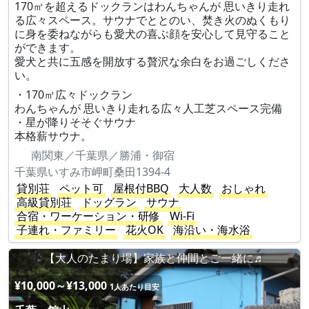
170㎡を超えるドックランはわんちゃんが 思いきり走れ
る広々スペース。サウナでととのい、焚き火のぬくもり
に身を委ねながらも愛犬の喜ぶ顔を安心して見守ること
ができます。
愛犬と共に五感を開放する贅沢な余白をお過ごしくださ
い。
・170㎡広々ドックラン
わんちゃんが 思いきり走れる広々人工芝スペース完備
・星が降りそそぐサウナ
本格薪サウナ。
南関東／千葉県／勝浦・御宿
千葉県いすみ市岬町桑田1394-4
貸別荘
ペット可
屋根付BBQ
大人数
おしゃれ
高級貸別荘
ドッグラン
サウナ
合宿・ワーケーション・研修
Wi-Fi
子連れ・ファミリー
花火OK
海沿い・海水浴
【大人のたまり場】家族と仲間とご一緒に♬
¥10,000～¥13,000
1人あたり目安