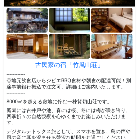
古民家の宿「竹風山荘」
------------
◎地元飲食店からジビエBBQ食材や朝食の配達可能！別
途事前銀行振込で注文可、詳細はご案内いたします。
------------
8000㎡を超える敷地に佇む一棟貸切山荘です。
庭園には古井戸や池、春には桜、冬には梅が咲き誇り、
四季折々の自然観察を心ゆくまでお楽しみいただけま
す。
デジタルデトックス旅として、スマホを置き、鳥の声や
風の音に耳を澄ませる贅沢な時間をお過ごしください。