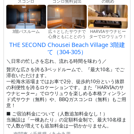
スコンロ
コンロ無料貸出
の眺め
3階バスルーム
広々としたサウナで
HARVIAサウナヒー
心身ともにととのう
ターでロウリュウ！
THE SECOND Chousei Beach Village 3階建
て（304-305）
＼日常の忙しさを忘れ、流れる時間を味わう／
贅沢な広さを誇る3ベッドルームで、『最大10名』でご
滞在いただけます。
一松海水浴場まではお車で2分、徒歩約10分という抜群
の利便性を誇るロケーションです。また『HARVIAのサ
ウナヒーター』でロウリュウを楽しめる本格フィンラン
ド式サウナ（無料）や、BBQガスコンロ（無料）もご用
意！
■ ご宿泊料金について（人数追加料金なし！）
当施設は「一棟あたり」の定額料金制で、最大10名様ま
で人数が増えても追加料金は一切かかりません。