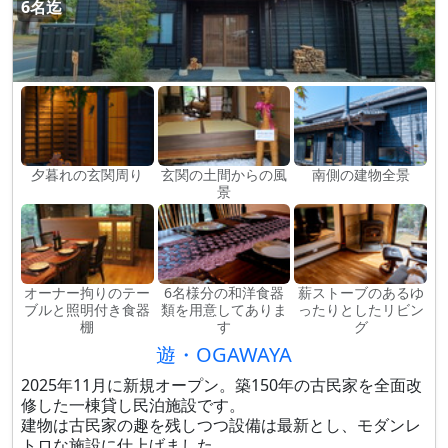
6名迄
夕暮れの玄関周り
玄関の土間からの風
南側の建物全景
景
オーナー拘りのテー
6名様分の和洋食器
薪ストーブのあるゆ
ブルと照明付き食器
類を用意してありま
ったりとしたリビン
棚
す
グ
遊・OGAWAYA
2025年11月に新規オープン。築150年の古民家を全面改
修した一棟貸し民泊施設です。
建物は古民家の趣を残しつつ設備は最新とし、モダンレ
トロな施設に仕上げました。