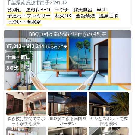
千葉県南房総市白子2691-12
貸別荘
屋根付BBQ
サウナ
露天風呂
Wi-Fi
子連れ・ファミリー
花火OK
全館禁煙
温泉近隣
海沿い・海水浴
BBQ無料＆室内遊び場付きの貸別荘
¥7,813～¥13,214
1人あたり目安
千葉・館山
8名迄
吹き抜け空間でスポ
BBQができる南国風
ヤシとスポットで玄
ットが夜を演出
ガーデン
関を演出