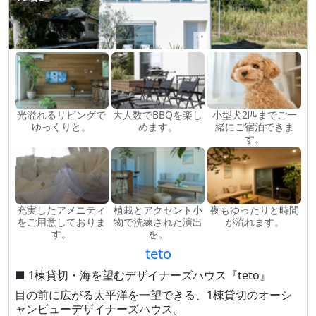
光溢れるリビングで
大人数でBBQを楽し
小型犬2匹までご一
ゆっくりと。
めます。
緒にご宿泊できま
す。
充実したアメニティ
植栽とアクセント小
夜もゆったりと時間
をご用意しておりま
物で洗練された演出
が流れます。
す。
を。
teto
■ 1棟貸切・海を望むデザイナーズハウス『teto』
目の前に広がる太平洋を一望できる、1棟貸切のオーシ
ャンビューデザイナーズハウス。