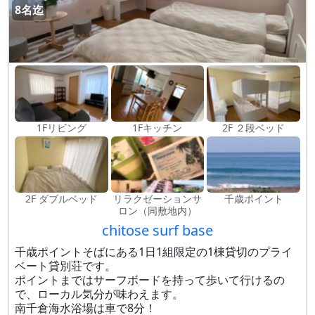
8名迄
1Fリビング
1Fキッチン
2F ２段ベッド
2F ダブルベッド
リラクゼーションサ
千歳ポイント
ロン（同敷地内）
chitose surf base
千歳ポイントそばにある1日1組限定の1棟貸切のプライ
ベート貸別荘です。
ポイントまではサーフボードを持って歩いて行けるの
で、ローカル気分が味わえます。
南千倉海水浴場は車で8分！