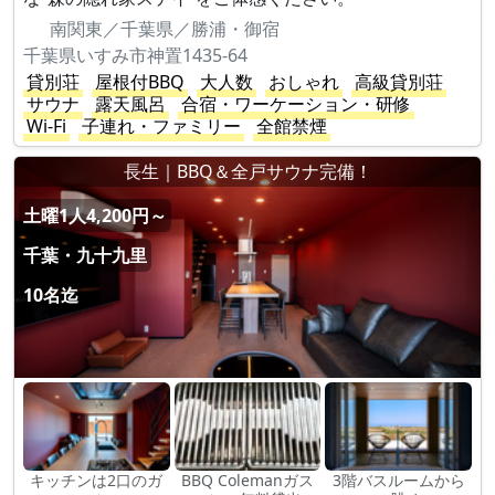
南関東／千葉県／勝浦・御宿
千葉県いすみ市神置1435-64
貸別荘
屋根付BBQ
大人数
おしゃれ
高級貸別荘
サウナ
露天風呂
合宿・ワーケーション・研修
Wi-Fi
子連れ・ファミリー
全館禁煙
長生｜BBQ＆全戸サウナ完備！
土曜1人4,200円～
千葉・九十九里
10名迄
キッチンは2口のガ
BBQ Colemanガス
3階バスルームから