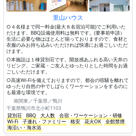
里山ハウス
○４名様まで同一料金(最大８名宿泊可能)でご利用いた
だけます。BBQ設備使用料は無料です。(要事前申請）
生活に必要な物はほとんど揃っておりますので、食材と
衣服のみお持ち込みいただければ快適にお過ごしいただ
けます。
○本施設は１棟貸別荘です。開放感あふれる高い天井の
リビング。ご家蔵・ご友人とゆったりとした時間をお過
ごしいただけます。
○高速Wi-Fiを備えておりますので、都会の喧騒を離れて
ゆったり自然の中でしばらくワーケーションをするのに
も最適な環境です。
南関東／千葉県／鴨川
千葉県鴨川市北小町1103
貸別荘
BBQ
大人数
合宿・ワーケーション・研修
Wi-Fi
子連れ・ファミリー
格安
花火OK
全館禁煙
海沿い・海水浴