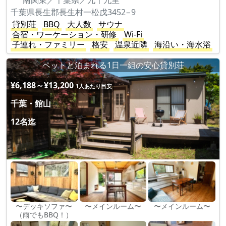
南関東／千葉県／九十九里
千葉県長生郡長生村一松戊3452−9
貸別荘
BBQ
大人数
サウナ
合宿・ワーケーション・研修
Wi-Fi
子連れ・ファミリー
格安
温泉近隣
海沿い・海水浴
ペットと泊まれる1日一組の安心貸別荘
¥6,188～¥13,200
1人あたり目安
千葉・館山
12名迄
〜デッキソファ〜
〜メインルーム〜
〜メインルーム〜
（雨でもBBQ！）