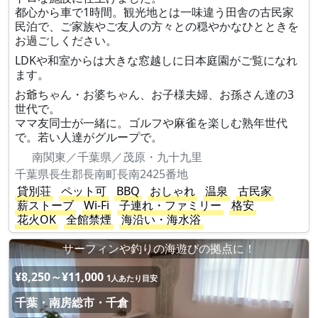
都心から車で1時間。観光地とは一味違う田舎の古民家
民泊で、ご家族やご友人の方々との穏やかなひとときを
お過ごしください。
LDKや和室からは大きな窓越しに日本庭園がご覧になれ
ます。
お爺ちゃん・お婆ちゃん、お子様夫婦、お孫さん達の3
世代で。
ママ友同士が一緒に。ゴルフや麻雀を楽しむ熟年世代
で。若い人達がグループで。
南関東／千葉県／茂原・九十九里
千葉県長生郡長南町長南2425番地
貸別荘
ペット可
BBQ
おしゃれ
温泉
古民家
薪ストーブ
Wi-Fi
子連れ・ファミリー
格安
花火OK
全館禁煙
海沿い・海水浴
サーフィンや釣りの海遊びの拠点に！
¥8,250～¥11,000
1人あたり目安
千葉・南房総市・千倉