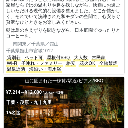
家屋ならではの温もりや趣を残しながら、快適にお過ご
しいただける現代的な設備を整えました。どこか懐かし
く、それでいて洗練された和モダンの空間で、心安らぐ
贅沢なひとときをお楽しみください。
朝は鳥のさえずりを聞きながら、日本庭園でゆったりと
コーヒーを。
南関東／千葉県／館山
千葉県館山市宮城1012
貸別荘
ペット可
屋根付BBQ
大人数
古民家
Wi-Fi
子連れ・ファミリー
格安
花火OK
全館禁煙
温泉近隣
海沿い・海水浴
山に囲まれた一棟貸/駅近/ピアノ/BBQ
¥7,214～¥12,000
1人あたり目安
千葉・茂原・九十九里
15名迄