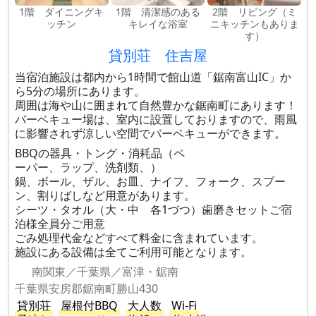
1階 ダイニングキ
1階 清潔感のある
2階 リビング（ミ
ッチン
キレイな浴室
ニキッチンもありま
す）
貸別荘 住吉屋
当宿泊施設は都内から1時間で館山道「鋸南富山IC」か
ら5分の場所にあります。
周囲は海や山に囲まれて自然豊かな鋸南町にあります！
バーベキュー場は、室内に設置しておりますので、雨風
に影響されず涼しい空間でバーベキューができます。
BBQの器具・トング・消耗品（ペ
ーパー、ラップ、洗剤類、）
鍋、ボール、ザル、お皿、ナイフ、フォーク、スプー
ン、割りばしなど用意があります。
シーツ・タオル（大・中 各1づつ）歯磨きセットご宿
泊様全員分ご用意
ごみ処理代金などすべて料金に含まれています。
施設にある設備は全てご利用可能となります。
南関東／千葉県／富津・鋸南
千葉県安房郡鋸南町勝山430
貸別荘
屋根付BBQ
大人数
Wi-Fi