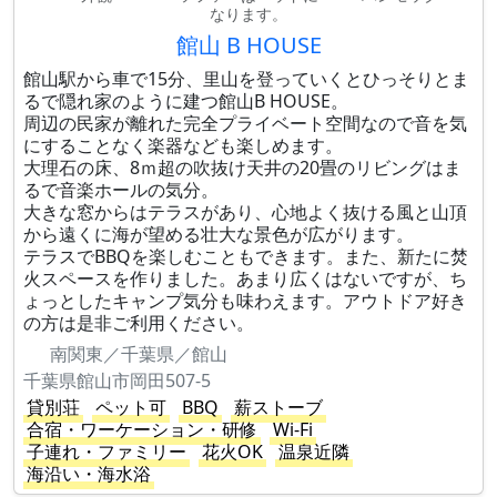
なります。
館山 B HOUSE
館山駅から車で15分、里山を登っていくとひっそりとま
るで隠れ家のように建つ館山B HOUSE。
周辺の民家が離れた完全プライベート空間なので音を気
にすることなく楽器なども楽しめます。
大理石の床、8ｍ超の吹抜け天井の20畳のリビングはま
るで音楽ホールの気分。
大きな窓からはテラスがあり、心地よく抜ける風と山頂
から遠くに海が望める壮大な景色が広がります。
テラスでBBQを楽しむこともできます。また、新たに焚
火スペースを作りました。あまり広くはないですが、ち
ょっとしたキャンプ気分も味わえます。アウトドア好き
の方は是非ご利用ください。
南関東／千葉県／館山
千葉県館山市岡田507-5
貸別荘
ペット可
BBQ
薪ストーブ
合宿・ワーケーション・研修
Wi-Fi
子連れ・ファミリー
花火OK
温泉近隣
海沿い・海水浴