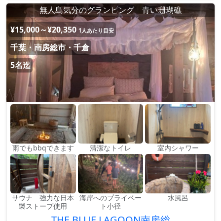
無人島気分のグランピング 青い珊瑚礁
¥15,000～¥20,350
1人あたり目安
千葉・南房総市・千倉
5名迄
雨でもbbqできます
清潔なトイレ
室内シャワー
サウナ 強力な日本
海岸へのプライベー
水風呂
製ストーブ使用
ト小径
THE BLUE LAGOON南房総