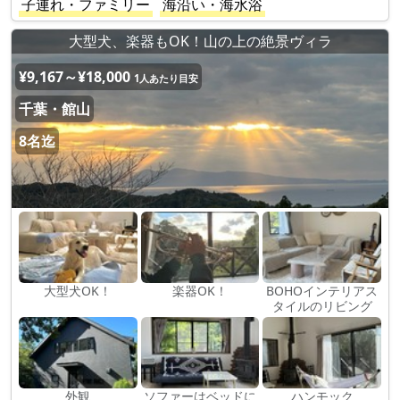
子連れ・ファミリー
海沿い・海水浴
大型犬、楽器もOK！山の上の絶景ヴィラ
¥9,167～¥18,000
1人あたり目安
千葉・館山
8名迄
大型犬OK！
楽器OK！
BOHOインテリアス
タイルのリビング
外観
ソファーはベッドに
ハンモック