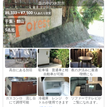
森の中の休憩所
¥6,333～¥7,500
1人あたり目安
千葉・館山
5名迄
高台にある別荘
駐車場 普通車と軽
夜の夕涼みに最適
自動車が可能
喫煙にも
ガスコンロ 流し台
冷蔵庫 レンジ ケ
ソファーでテレビが
にて調理可能
トルが使用できます
ご覧になれます。