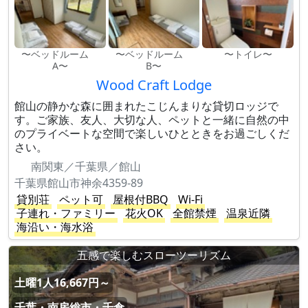
〜ベッドルーム
〜ベッドルーム
〜トイレ〜
A〜
B〜
Wood Craft Lodge
館山の静かな森に囲まれたこじんまりな貸切ロッジで
す。ご家族、友人、大切な人、ペットと一緒に自然の中
のプライベートな空間で楽しいひとときをお過ごしくだ
さい。
南関東／千葉県／館山
千葉県館山市神余4359-89
貸別荘
ペット可
屋根付BBQ
Wi-Fi
子連れ・ファミリー
花火OK
全館禁煙
温泉近隣
海沿い・海水浴
五感で楽しむスローツーリズム
土曜1人16,667円～
千葉・南房総市・千倉