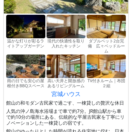
温かな灯りが彩るラ
現代の快適性を取り
ダブルベット2台完
イトアップガーデン
入れたキッチン
備 広々ベッドルー
ム
雨の日でも安心の屋
高い天井と開放感の
TV付きルーム｜布団
根付きBBQスペース
あるリビングルーム
２組
宮城ハウス
館山の和モダン古民家で過ごす、一棟貸しの贅沢な休日
人気の沖ノ島海水浴場まで車で約7分。JR館山駅から車
で約10分の場所にある、伝統的な平屋古民家を丁寧にリ
ノベーションした一棟貸しの宿です。
館山のゆったりとした時間が流れる住宅地に佇む、日本