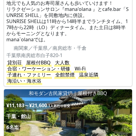
地元でも人気のお寿司屋さんも歩いていけます！
リラクゼーションサロン『mana'olana 』とcafe.bar「S
UNRISE SHELL」を同敷地内に併設。
SUNRISE SHELLは11時から14時半までランチタイム、1
7時から22時（LO）ディナータイム、また土日は8時半
からモーニングとなります。
mana`olanaでは。
南関東／千葉県／南房総市・千倉
千葉県南房総市白子820-1
貸別荘
屋根付BBQ
大人数
合宿・ワーケーション・研修
Wi-Fi
子連れ・ファミリー
全館禁煙
温泉近隣
海沿い・海水浴
和モダン古民家貸切 | 屋根付きBBQ
¥11,183～¥21,600
1人あたり目安
千葉・館山
6名迄