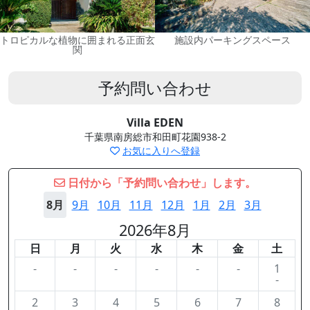
トロピカルな植物に囲まれる正面玄
施設内パーキングスペース
関
予約問い合わせ
Villa EDEN
千葉県南房総市和田町花園938-2
お気に入りへ登録
日付から「予約問い合わせ」します。
8月
9月
10月
11月
12月
1月
2月
3月
2026年8月
日
月
火
水
木
金
土
-
-
-
-
-
-
1
-
2
3
4
5
6
7
8