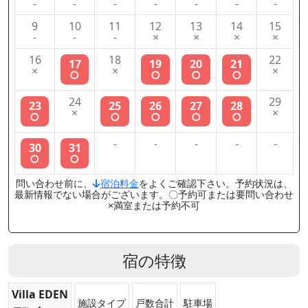
-
-
-
-
-
-
-
9
10
11
12
13
14
15
-
-
-
×
×
×
×
16
18
22
17
19
20
21
×
×
×
○
○
○
○
24
29
23
25
26
27
28
×
×
○
○
○
○
○
-
-
-
-
-
30
31
○
○
問い合わせ前に、
宿泊料金
をよくご確認下さい。予約状況は、
最新情報でない場合がございます。〇予約可または要問い合わせ
×満室または予約不可
宿の特徴
Villa EDEN
施設タイプ
戸数合計
駐車場