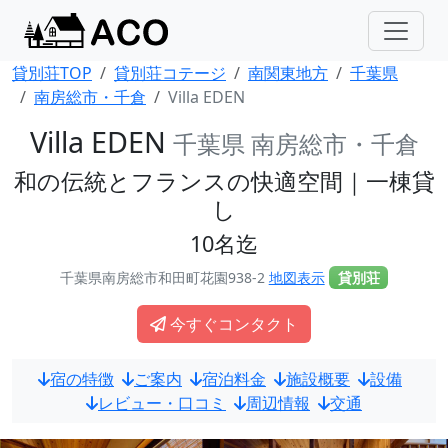
貸別荘TOP
貸別荘コテージ
南関東地方
千葉県
南房総市・千倉
Villa EDEN
Villa EDEN
千葉県 南房総市・千倉
和の伝統とフランスの快適空間｜一棟貸
し
10名迄
千葉県南房総市和田町花園938-2
地図表示
貸別荘
今すぐコンタクト
宿の特徴
ご案内
宿泊料金
施設概要
設備
レビュー・口コミ
周辺情報
交通