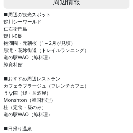
周辺情報
■周辺の観光スポット
鴨川シーワールド
仁右衛門島
鴨川松島
抱湖園・元朝桜（1～2月が見頃）
黒滝・花嫁街道（トレイルランニング）
道の駅WAO（鯨料理）
鯨資料館
■おすすめ周辺レストラン
カフェラプラージュ（フレンチカフェ）
うな陣（鰻・居酒屋）
Monshton（韓国料理）
桂（定食・昼のみ）
道の駅WAO（鯨料理）
■日帰り温泉