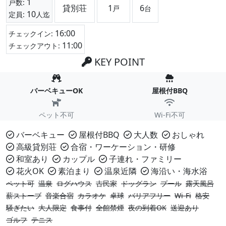
1
戸数:
貸別荘
1
6
戸
台
10
定員:
人迄
16:00
チェックイン:
11:00
チェックアウト:
KEY POINT
バーベキューOK
屋根付BBQ
ペット不可
Wi-Fi不可
バーベキュー
屋根付BBQ
大人数
おしゃれ
高級貸別荘
合宿・ワーケーション・研修
和室あり
カップル
子連れ・ファミリー
花火OK
素泊まり
温泉近隣
海沿い・海水浴
ペット可
温泉
ログハウス
古民家
ドッグラン
プール
露天風呂
薪ストーブ
音楽合宿
カラオケ
卓球
バリアフリー
Wi-Fi
格安
騒ぎたい
大人限定
食事付
全館禁煙
夜の到着OK
送迎あり
ゴルフ
テニス