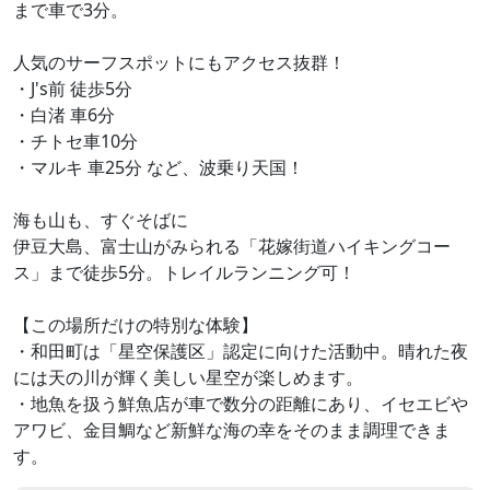
まで車で3分。
人気のサーフスポットにもアクセス抜群！
・J's前 徒歩5分
・白渚 車6分
・チトセ車10分
・マルキ 車25分 など、波乗り天国！
海も山も、すぐそばに
伊豆大島、富士山がみられる「花嫁街道ハイキングコー
ス」まで徒歩5分。トレイルランニング可！
【この場所だけの特別な体験】
・和田町は「星空保護区」認定に向けた活動中。晴れた夜
には天の川が輝く美しい星空が楽しめます。
・地魚を扱う鮮魚店が車で数分の距離にあり、イセエビや
アワビ、金目鯛など新鮮な海の幸をそのまま調理できま
す。