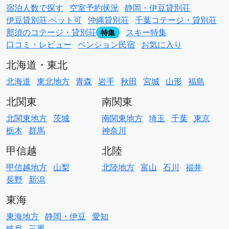
宿泊人数で探す
空室予約状況
静岡・伊豆貸別荘
伊豆貸別荘 ペット可
沖縄貸別荘
千葉コテージ・貸別荘
那須のコテージ・貸別荘
スキー特集
特集
口コミ・レビュー
ペンション民宿
お気に入り
北海道・東北
北海道
東北地方
青森
岩手
秋田
宮城
山形
福島
北関東
南関東
北関東地方
茨城
南関東地方
埼玉
千葉
東京
栃木
群馬
神奈川
甲信越
北陸
甲信越地方
山梨
北陸地方
富山
石川
福井
長野
新潟
東海
東海地方
静岡・伊豆
愛知
岐阜
三重