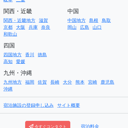
関西・近畿
中国
関西・近畿地方
滋賀
中国地方
島根
鳥取
京都
大阪
兵庫
奈良
岡山
広島
山口
和歌山
四国
四国地方
香川
徳島
高知
愛媛
九州・沖縄
九州地方
福岡
佐賀
長崎
大分
熊本
宮崎
鹿児島
沖縄
宿泊施設の登録申し込み
サイト概要
© Copyright
ACO貸別荘コテージ
宿泊料金
今すぐコンタクト