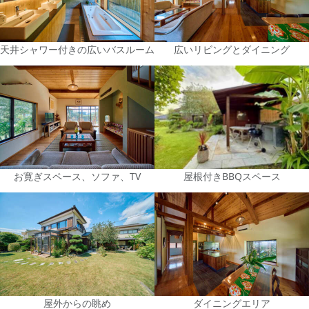
天井シャワー付きの広いバスルーム
広いリビングとダイニング
お寛ぎスペース、ソファ、TV
屋根付きBBQスペース
屋外からの眺め
ダイニングエリア