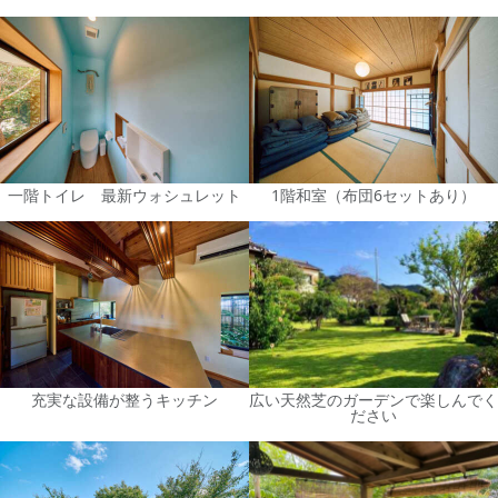
一階トイレ 最新ウォシュレット
1階和室（布団6セットあり）
充実な設備が整うキッチン
広い天然芝のガーデンで楽しんでく
ださい