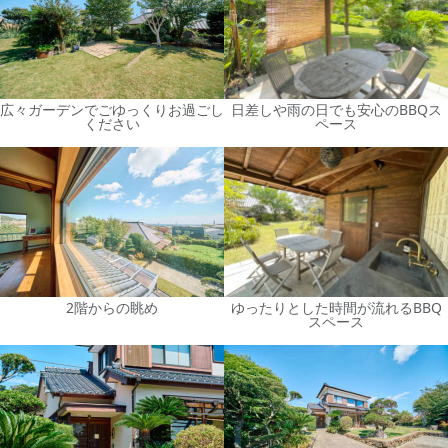
広々ガーデンでごゆっくりお過ごし
日差しや雨の日でも安心のBBQス
ください
ペース
2階からの眺め
ゆったりとした時間が流れるBBQ
スペース