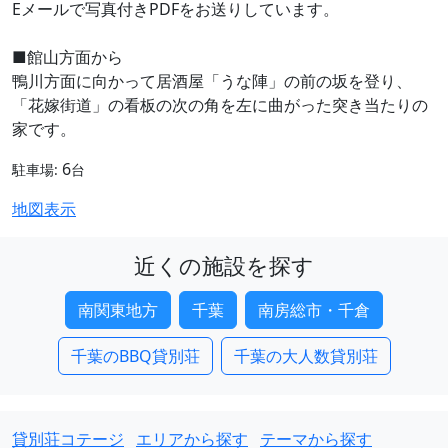
Eメールで写真付きPDFをお送りしています。
■館山方面から
鴨川方面に向かって居酒屋「うな陣」の前の坂を登り、
「花嫁街道」の看板の次の角を左に曲がった突き当たりの
家です。
6
駐車場:
台
地図表示
近くの施設を探す
南関東地方
千葉
南房総市・千倉
千葉のBBQ貸別荘
千葉の大人数貸別荘
貸別荘コテージ
エリアから探す
テーマから探す