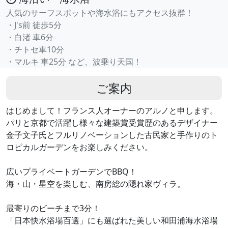
人気のサーフスポットや海水浴にもアクセス抜群！
・J's前 徒歩5分
・白渚 車6分
・チトセ車10分
・マルキ 車25分 など、波乗り天国！
ご案内
はじめまして！フランス人オーナーのアルノと申します。
パリと京都で活躍し様々な建築賞受賞歴のあるデザイナー
金子文子氏とフルリノベーションした古民家と手作りのト
ロピカルガーデンをお楽しみください。
広いプライベートガーデンでBBQ！
海・山・星空を楽しむ、南房総の隠れ家ヴィラ。
最寄りのビーチまで3分！
「日本快水浴場百選」にも選ばれた美しい和田浦海水浴場