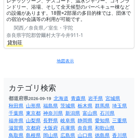
レチックゾーン、テスコート、温水シャワー、コインラ
ンドリー、浴場、そして全天候型のバーベキュー棟など
の設備があります。18畳×2部屋の多目的棟では、団体で
の宿泊や会議等の利用が可能です。
関西／奈良県／室生・宇陀
奈良県宇陀郡曽爾村大字今井911-1
貸別荘
地図表示
カテゴリ検索
都道府県
北海道
青森県
岩手県
宮城県
2026-09-19
秋田県
山形県
福島県
茨城県
栃木県
群馬県
埼玉県
千葉県
東京都
神奈川県
新潟県
富山県
石川県
福井県
山梨県
長野県
岐阜県
静岡県
愛知県
三重県
滋賀県
京都府
大阪府
兵庫県
奈良県
和歌山県
鳥取県
島根県
岡山県
広島県
山口県
徳島県
香川県