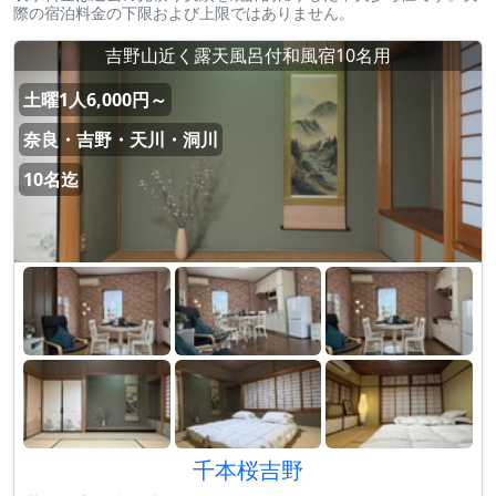
際の宿泊料金の下限および上限ではありません。
吉野山近く露天風呂付和風宿10名用
土曜1人6,000円～
奈良・吉野・天川・洞川
10名迄
千本桜吉野