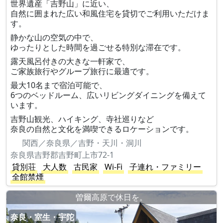
世界遺産「吉野山」に近い、
自然に囲まれた広い和風住宅を貸切でご利用いただけま
す。
静かな山の空気の中で、
ゆったりとした時間を過ごせる特別な滞在です。
露天風呂付きの大きな一軒家で、
ご家族旅行やグループ旅行に最適です。
最大10名まで宿泊可能で、
6つのベッドルーム、広いリビングダイニングを備えて
います。
吉野山観光、ハイキング、寺社巡りなど
奈良の自然と文化を満喫できるロケーションです。
関西／奈良県／吉野・天川・洞川
奈良県吉野郡吉野町上市72-1
貸別荘
大人数
古民家
Wi-Fi
子連れ・ファミリー
全館禁煙
曽爾高原で休日を。
奈良・室生・宇陀