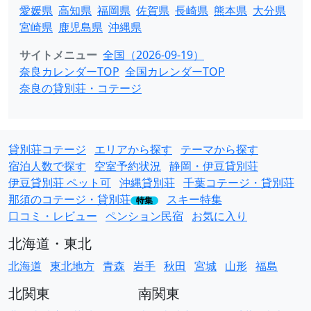
愛媛県
高知県
福岡県
佐賀県
長崎県
熊本県
大分県
宮崎県
鹿児島県
沖縄県
サイトメニュー
全国（2026-09-19）
奈良カレンダーTOP
全国カレンダーTOP
奈良の貸別荘・コテージ
貸別荘コテージ
エリアから探す
テーマから探す
宿泊人数で探す
空室予約状況
静岡・伊豆貸別荘
伊豆貸別荘 ペット可
沖縄貸別荘
千葉コテージ・貸別荘
那須のコテージ・貸別荘
スキー特集
特集
口コミ・レビュー
ペンション民宿
お気に入り
北海道・東北
北海道
東北地方
青森
岩手
秋田
宮城
山形
福島
北関東
南関東