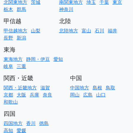
北関東地方
茨城
南関東地方
埼玉
千葉
東京
栃木
群馬
神奈川
甲信越
北陸
甲信越地方
山梨
北陸地方
富山
石川
福井
長野
新潟
東海
東海地方
静岡・伊豆
愛知
岐阜
三重
関西・近畿
中国
関西・近畿地方
滋賀
中国地方
島根
鳥取
京都
大阪
兵庫
奈良
岡山
広島
山口
和歌山
四国
四国地方
香川
徳島
高知
愛媛