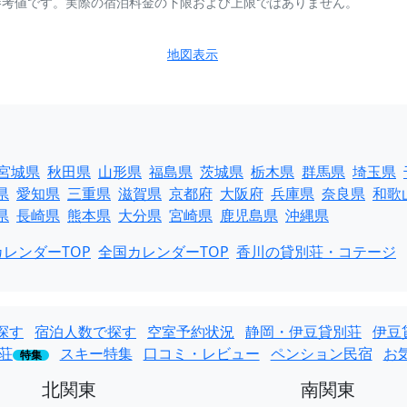
参考値です。実際の宿泊料金の下限および上限ではありません。
地図表示
宮城県
秋田県
山形県
福島県
茨城県
栃木県
群馬県
埼玉県
県
愛知県
三重県
滋賀県
京都府
大阪府
兵庫県
奈良県
和歌
県
長崎県
熊本県
大分県
宮崎県
鹿児島県
沖縄県
レンダーTOP
全国カレンダーTOP
香川の貸別荘・コテージ
探す
宿泊人数で探す
空室予約状況
静岡・伊豆貸別荘
伊豆
荘
スキー特集
口コミ・レビュー
ペンション民宿
お
特集
北関東
南関東