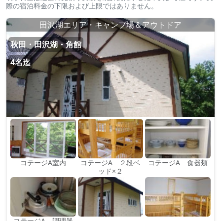
際の宿泊料金の下限および上限ではありません。
田沢湖エリア・キャンプ場＆アウトドア
秋田・田沢湖・角館
4名迄
コテージA室内
コテージA ２段ベ
コテージA 食器類
ッド×２
コテージA 調理器