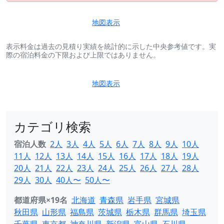
地図表示
表示料金は過去の見積り実績を統計的に示した中央参考値です。実
際の宿泊料金の下限および上限ではありません。
地図表示
カテゴリ検索
宿泊人数
2人
3人
4人
5人
6人
7人
8人
9人
10人
11人
12人
13人
14人
15人
16人
17人
18人
19人
20人
21人
22人
23人
24人
25人
26人
27人
28人
29人
30人
40人〜
50人〜
都道府県×19名
北海道
青森県
岩手県
宮城県
秋田県
山形県
福島県
茨城県
栃木県
群馬県
埼玉県