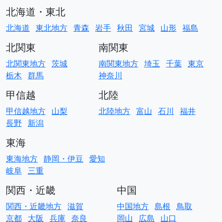
北海道・東北
北海道
東北地方
青森
岩手
秋田
宮城
山形
福島
北関東
南関東
北関東地方
茨城
南関東地方
埼玉
千葉
東京
栃木
群馬
神奈川
甲信越
北陸
甲信越地方
山梨
北陸地方
富山
石川
福井
長野
新潟
東海
東海地方
静岡・伊豆
愛知
岐阜
三重
関西・近畿
中国
関西・近畿地方
滋賀
中国地方
島根
鳥取
京都
大阪
兵庫
奈良
岡山
広島
山口