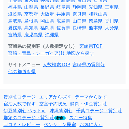
千葉県
東京都
神奈川県
新潟県
富山県
石川県
福井県
山梨県
長野県
岐阜県
静岡県
愛知県
三重県
滋賀県
京都府
大阪府
兵庫県
奈良県
和歌山県
鳥取県
島根県
岡山県
広島県
山口県
徳島県
香川県
愛媛県
高知県
福岡県
佐賀県
長崎県
熊本県
大分県
宮崎県
鹿児島県
沖縄県
宮崎県の貸別荘（人数指定なし）
宮崎県TOP
宮崎・青島・シーガイア(1)
地図から探す
サイトメニュー
人数検索TOP
宮崎県の貸別荘
他の都道府県
貸別荘コテージ
エリアから探す
テーマから探す
宿泊人数で探す
空室予約状況
静岡・伊豆貸別荘
伊豆貸別荘 ペット可
沖縄貸別荘
千葉コテージ・貸別荘
那須のコテージ・貸別荘
スキー特集
特集
口コミ・レビュー
ペンション民宿
お気に入り