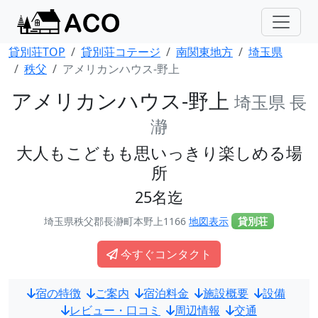
貸別荘TOP
貸別荘コテージ
南関東地方
埼玉県
秩父
アメリカンハウス-野上
アメリカンハウス-野上
埼玉県 長
瀞
大人もこどもも思いっきり楽しめる場
所
25名迄
埼玉県秩父郡長瀞町本野上1166
地図表示
貸別荘
今すぐコンタクト
宿の特徴
ご案内
宿泊料金
施設概要
設備
レビュー・口コミ
周辺情報
交通