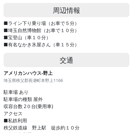
周辺情報
■ライン下り乗り場（お車で５分）
■埼玉自然博物館（お車で１０分）
■宝登山（車１０分）
■有名なかき氷屋さん（車１５分）
交通
アメリカンハウス-野上
埼玉県秩父郡長瀞町本野上1166
駐車場 あり
駐車場の種類 屋外
収容台数 2０台(乗用車)
アクセス
■私鉄利用
秩父鉄道線 野上駅 徒歩約１０分