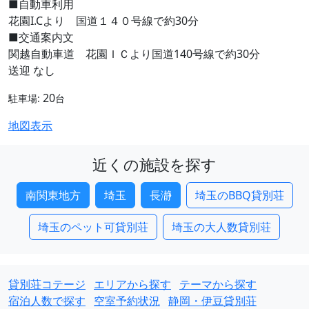
■自動車利用
花園I.Cより 国道１４０号線で約30分
■交通案内文
関越自動車道 花園ＩＣより国道140号線で約30分
送迎 なし
20
駐車場:
台
地図表示
近くの施設を探す
南関東地方
埼玉
長瀞
埼玉のBBQ貸別荘
埼玉のペット可貸別荘
埼玉の大人数貸別荘
貸別荘コテージ
エリアから探す
テーマから探す
宿泊人数で探す
空室予約状況
静岡・伊豆貸別荘