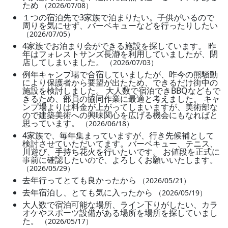
ため
（2026/07/08）
１つの宿泊先で3家族で泊まりたい。子供がいるので
周りを気にせず、バーベキューなどを行ったりしたい
（2026/07/05）
4家族でお泊まり会ができる施設を探しています。 昨
年はフォレストサンズ長瀞を利用していましたが、閉
店してしまいました。
（2026/07/03）
例年キャンプ場で合宿していましたが、昨今の熊騒動
により保護者から要望が出たため、できるだけ街中の
施設を検討しました。 大人数で宿泊できBBQなどもで
きるため、部員の協同作業に最適と考えました。 キャ
ンプ場よりは料金が上がってしまいますが、美術部な
ので建築美術への興味関心を広げる機会にもなればと
思っています。
（2026/06/18）
4家族で、毎年集まっていますが、行き先候補として
検討させていただいてます。バーベキュー、テニス、
川遊び、手持ち花火を行いたいです。 お値段を正式に
事前に確認したいので、よろしくお願いいたします。
（2026/05/29）
去年行ってとても良かったから
（2026/05/21）
去年宿泊し、とても気に入ったから
（2026/05/19）
大人数で宿泊可能な場所、ライン下りがしたい、カラ
オケやスポーツ設備がある場所を場所を探していまし
た。
（2026/05/17）