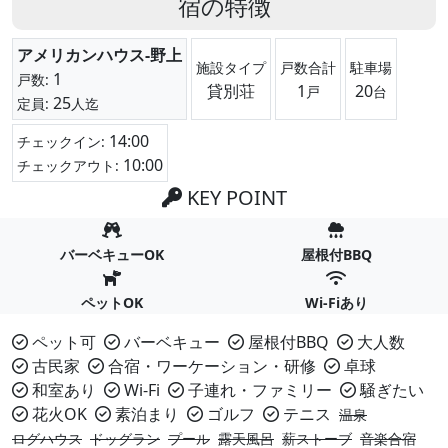
宿の特徴
アメリカンハウス-野上
施設タイプ
戸数合計
駐車場
1
戸数:
貸別荘
1
20
戸
台
25
定員:
人迄
14:00
チェックイン:
10:00
チェックアウト:
KEY POINT
バーベキューOK
屋根付BBQ
ペットOK
Wi-Fiあり
ペット可
バーベキュー
屋根付BBQ
大人数
古民家
合宿・ワーケーション・研修
卓球
和室あり
Wi-Fi
子連れ・ファミリー
騒ぎたい
花火OK
素泊まり
ゴルフ
テニス
温泉
ログハウス
ドッグラン
プール
露天風呂
薪ストーブ
音楽合宿