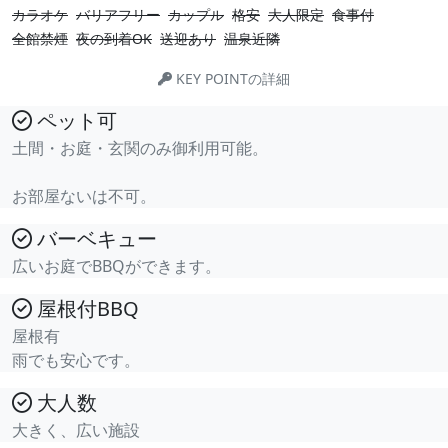
カラオケ
バリアフリー
カップル
格安
大人限定
食事付
全館禁煙
夜の到着OK
送迎あり
温泉近隣
KEY POINTの詳細
ペット可
土間・お庭・玄関のみ御利用可能。
お部屋ないは不可。
バーベキュー
広いお庭でBBQができます。
屋根付BBQ
屋根有
雨でも安心です。
大人数
大きく、広い施設