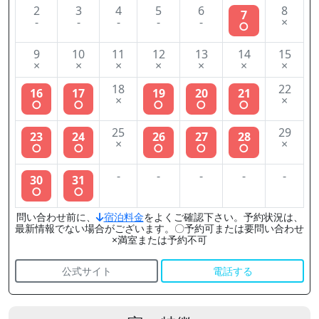
2
3
4
5
6
8
7
-
-
-
-
-
×
○
9
10
11
12
13
14
15
×
×
×
×
×
×
×
18
22
16
17
19
20
21
×
×
○
○
○
○
○
25
29
23
24
26
27
28
×
×
○
○
○
○
○
-
-
-
-
-
30
31
○
○
問い合わせ前に、
宿泊料金
をよくご確認下さい。予約状況は、
最新情報でない場合がございます。〇予約可または要問い合わせ
×満室または予約不可
公式サイト
電話する