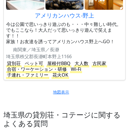
アメリカンハウス-野上
今は公園で思いっきり遊ぶのも・・・中々難しい時代。
でもここなら！大人だって思いっきり遊んで笑えま
す！！
家族！お友達を誘ってアメリカンハウス野上へGO！
南関東／埼玉県／長瀞
埼玉県秩父郡長瀞町本野上1166
貸別荘
ペット可
屋根付BBQ
大人数
古民家
合宿・ワーケーション・研修
Wi-Fi
子連れ・ファミリー
花火OK
地図表示
埼玉県の貸別荘・コテージに関する
よくある質問