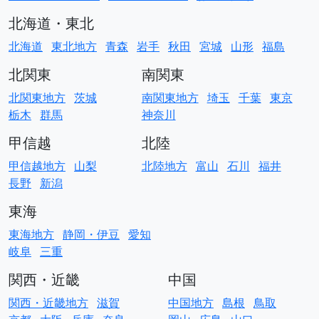
北海道・東北
北海道
東北地方
青森
岩手
秋田
宮城
山形
福島
北関東
南関東
北関東地方
茨城
南関東地方
埼玉
千葉
東京
栃木
群馬
神奈川
甲信越
北陸
甲信越地方
山梨
北陸地方
富山
石川
福井
長野
新潟
東海
東海地方
静岡・伊豆
愛知
岐阜
三重
関西・近畿
中国
関西・近畿地方
滋賀
中国地方
島根
鳥取