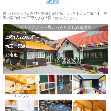
地図表示
表示料金は過去の見積り実績を統計的に示した中央参考値です。実
際の宿泊料金の下限および上限ではありません。
大人もこどもも思いっきり楽しめる場所
土曜1人22,000円～
埼玉・長瀞
25名迄
リビング