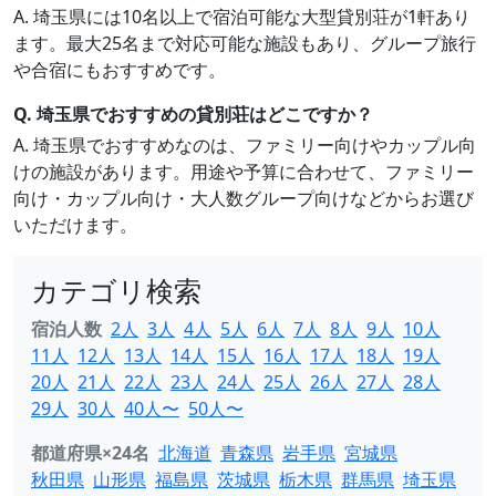
A. 埼玉県には10名以上で宿泊可能な大型貸別荘が1軒あり
ます。最大25名まで対応可能な施設もあり、グループ旅行
や合宿にもおすすめです。
Q. 埼玉県でおすすめの貸別荘はどこですか？
A. 埼玉県でおすすめなのは、ファミリー向けやカップル向
けの施設があります。用途や予算に合わせて、ファミリー
向け・カップル向け・大人数グループ向けなどからお選び
いただけます。
カテゴリ検索
宿泊人数
2人
3人
4人
5人
6人
7人
8人
9人
10人
11人
12人
13人
14人
15人
16人
17人
18人
19人
20人
21人
22人
23人
24人
25人
26人
27人
28人
29人
30人
40人〜
50人〜
都道府県×24名
北海道
青森県
岩手県
宮城県
秋田県
山形県
福島県
茨城県
栃木県
群馬県
埼玉県