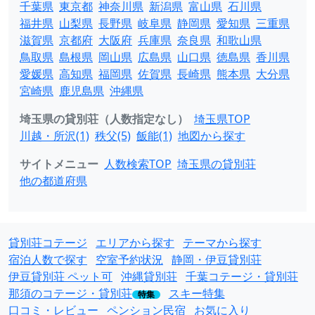
千葉県
東京都
神奈川県
新潟県
富山県
石川県
福井県
山梨県
長野県
岐阜県
静岡県
愛知県
三重県
滋賀県
京都府
大阪府
兵庫県
奈良県
和歌山県
鳥取県
島根県
岡山県
広島県
山口県
徳島県
香川県
愛媛県
高知県
福岡県
佐賀県
長崎県
熊本県
大分県
宮崎県
鹿児島県
沖縄県
埼玉県の貸別荘（人数指定なし）
埼玉県TOP
川越・所沢(1)
秩父(5)
飯能(1)
地図から探す
サイトメニュー
人数検索TOP
埼玉県の貸別荘
他の都道府県
貸別荘コテージ
エリアから探す
テーマから探す
宿泊人数で探す
空室予約状況
静岡・伊豆貸別荘
伊豆貸別荘 ペット可
沖縄貸別荘
千葉コテージ・貸別荘
那須のコテージ・貸別荘
スキー特集
特集
口コミ・レビュー
ペンション民宿
お気に入り