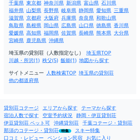
千葉県
東京都
神奈川県
新潟県
富山県
石川県
福井県
山梨県
長野県
岐阜県
静岡県
愛知県
三重県
滋賀県
京都府
大阪府
兵庫県
奈良県
和歌山県
鳥取県
島根県
岡山県
広島県
山口県
徳島県
香川県
愛媛県
高知県
福岡県
佐賀県
長崎県
熊本県
大分県
宮崎県
鹿児島県
沖縄県
埼玉県の貸別荘（人数指定なし）
埼玉県TOP
川越・所沢(1)
秩父(5)
飯能(1)
地図から探す
サイトメニュー
人数検索TOP
埼玉県の貸別荘
他の都道府県
貸別荘コテージ
エリアから探す
テーマから探す
宿泊人数で探す
空室予約状況
静岡・伊豆貸別荘
伊豆貸別荘 ペット可
沖縄貸別荘
千葉コテージ・貸別荘
那須のコテージ・貸別荘
スキー特集
特集
口コミ・レビュー
ペンション民宿
お気に入り