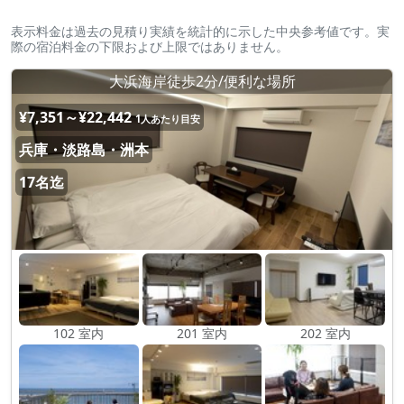
表示料金は過去の見積り実績を統計的に示した中央参考値です。実
際の宿泊料金の下限および上限ではありません。
大浜海岸徒歩2分/便利な場所
¥7,351～¥22,442
1人あたり目安
兵庫・淡路島・洲本
17名迄
102 室内
201 室内
202 室内