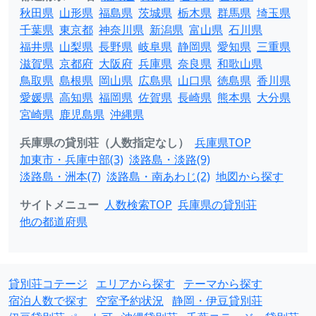
秋田県
山形県
福島県
茨城県
栃木県
群馬県
埼玉県
千葉県
東京都
神奈川県
新潟県
富山県
石川県
福井県
山梨県
長野県
岐阜県
静岡県
愛知県
三重県
滋賀県
京都府
大阪府
兵庫県
奈良県
和歌山県
鳥取県
島根県
岡山県
広島県
山口県
徳島県
香川県
愛媛県
高知県
福岡県
佐賀県
長崎県
熊本県
大分県
宮崎県
鹿児島県
沖縄県
兵庫県の貸別荘（人数指定なし）
兵庫県TOP
加東市・兵庫中部(3)
淡路島・淡路(9)
淡路島・洲本(7)
淡路島・南あわじ(2)
地図から探す
サイトメニュー
人数検索TOP
兵庫県の貸別荘
他の都道府県
貸別荘コテージ
エリアから探す
テーマから探す
宿泊人数で探す
空室予約状況
静岡・伊豆貸別荘