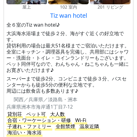
屋上
102 室内
201 リビング
Tiz wan hotel
全６室のTiz wan hotel♪
大浜海水浴場まで徒歩２分、海がすぐ近くの好立地で
す。
貸切利用の場合は最大51名様までご宿泊いただけます。
全室にキッチン・調理器具を完備し、共用部にはシャワ
ー・洗面台・トイレ・コインランドリーもございます。
ペット同伴可なので、わんちゃん・ねこちゃんも一緒に
お寛ぎいただけます♪
スーパーまで徒歩2分、コンビニまで徒歩３分、バスセ
ンターからも徒歩5分の便利な立地です。
周辺には飲食店も多数あります♪
関西／兵庫県／淡路島・洲本
兵庫県洲本市海岸通1丁目7-12
貸別荘
ペット可
大人数
合宿・ワーケーション・研修
Wi-Fi
子連れ・ファミリー
全館禁煙
温泉近隣
海沿い・海水浴