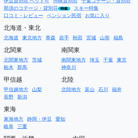
伊豆貸別荘 ペット可
沖縄貸別荘
千葉コテージ・貸別荘
那須のコテージ・貸別荘
スキー特集
特集
口コミ・レビュー
ペンション民宿
お気に入り
北海道・東北
北海道
東北地方
青森
岩手
秋田
宮城
山形
福島
北関東
南関東
北関東地方
茨城
南関東地方
埼玉
千葉
東京
栃木
群馬
神奈川
甲信越
北陸
甲信越地方
山梨
北陸地方
富山
石川
福井
長野
新潟
東海
東海地方
静岡・伊豆
愛知
岐阜
三重