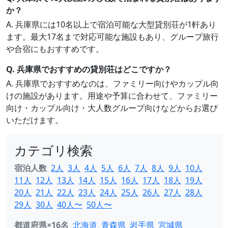
か？
A. 兵庫県には10名以上で宿泊可能な大型貸別荘が1軒あり
ます。最大17名まで対応可能な施設もあり、グループ旅行
や合宿にもおすすめです。
Q. 兵庫県でおすすめの貸別荘はどこですか？
A. 兵庫県でおすすめなのは、ファミリー向けやカップル向
けの施設があります。用途や予算に合わせて、ファミリー
向け・カップル向け・大人数グループ向けなどからお選び
いただけます。
カテゴリ検索
宿泊人数
2人
3人
4人
5人
6人
7人
8人
9人
10人
11人
12人
13人
14人
15人
16人
17人
18人
19人
20人
21人
22人
23人
24人
25人
26人
27人
28人
29人
30人
40人〜
50人〜
都道府県×16名
北海道
青森県
岩手県
宮城県