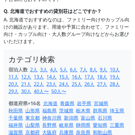
Q. 北海道でおすすめの貸別荘はどこですか？
A. 北海道でおすすめなのは、ファミリー向けやカップル向
けの施設があります。用途や予算に合わせて、ファミリー
向け・カップル向け・大人数グループ向けなどからお選び
いただけます。
カテゴリ検索
宿泊人数
2人
3人
4人
5人
6人
7人
8人
9人
10人
11人
12人
13人
14人
15人
16人
17人
18人
19人
20人
21人
22人
23人
24人
25人
26人
27人
28人
29人
30人
40人〜
50人〜
都道府県×16名
北海道
青森県
岩手県
宮城県
秋田県
山形県
福島県
茨城県
栃木県
群馬県
埼玉県
千葉県
東京都
神奈川県
新潟県
富山県
石川県
福井県
山梨県
長野県
岐阜県
静岡県
愛知県
三重県
滋賀県
京都府
大阪府
兵庫県
奈良県
和歌山県