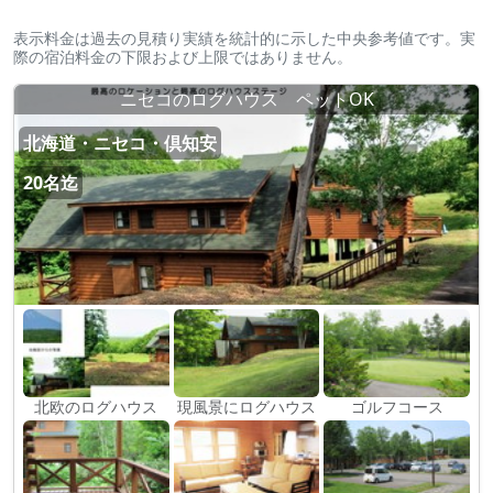
表示料金は過去の見積り実績を統計的に示した中央参考値です。実
際の宿泊料金の下限および上限ではありません。
ニセコのログハウス ペットOK
北海道・ニセコ・倶知安
20名迄
北欧のログハウス
現風景にログハウス
ゴルフコース