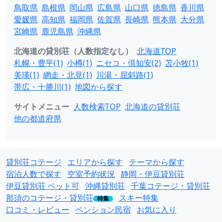
鳥取県
島根県
岡山県
広島県
山口県
徳島県
香川県
愛媛県
高知県
福岡県
佐賀県
長崎県
熊本県
大分県
宮崎県
鹿児島県
沖縄県
北海道の貸別荘（人数指定なし）
北海道TOP
札幌・豊平(1)
小樽(1)
ニセコ・倶知安(2)
苫小牧(1)
美瑛(1)
網走・北見(1)
川湯・屈斜路(1)
帯広・十勝川(1)
地図から探す
サイトメニュー
人数検索TOP
北海道の貸別荘
他の都道府県
貸別荘コテージ
エリアから探す
テーマから探す
宿泊人数で探す
空室予約状況
静岡・伊豆貸別荘
伊豆貸別荘 ペット可
沖縄貸別荘
千葉コテージ・貸別荘
那須のコテージ・貸別荘
スキー特集
特集
口コミ・レビュー
ペンション民宿
お気に入り