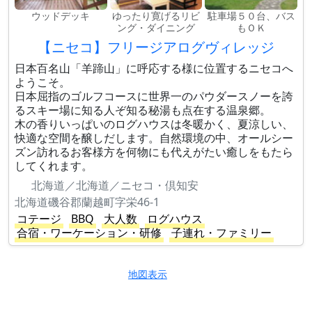
ウッドデッキ
ゆったり寛げるリビ
駐車場５０台、バス
ング・ダイニング
もＯＫ
【ニセコ】フリージアログヴィレッジ
日本百名山「羊蹄山」に呼応する様に位置するニセコへ
ようこそ。
日本屈指のゴルフコースに世界一のパウダースノーを誇
るスキー場に知る人ぞ知る秘湯も点在する温泉郷。
木の香りいっぱいのログハウスは冬暖かく、夏涼しい、
快適な空間を醸しだします。自然環境の中、オールシー
ズン訪れるお客様方を何物にも代えがたい癒しをもたら
してくれます。
北海道／北海道／ニセコ・倶知安
北海道磯谷郡蘭越町字栄46-1
コテージ
BBQ
大人数
ログハウス
合宿・ワーケーション・研修
子連れ・ファミリー
地図表示