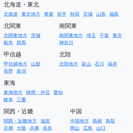
北海道・東北
北海道
東北地方
青森
岩手
秋田
宮城
山形
福島
北関東
南関東
北関東地方
茨城
南関東地方
埼玉
千葉
東京
栃木
群馬
神奈川
甲信越
北陸
甲信越地方
山梨
北陸地方
富山
石川
福井
長野
新潟
東海
東海地方
静岡・伊豆
愛知
岐阜
三重
関西・近畿
中国
関西・近畿地方
滋賀
中国地方
島根
鳥取
京都
大阪
兵庫
奈良
岡山
広島
山口