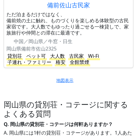
備前佐山古民家
ただ泊まるだけではなく、
備前焼の土に触れ、ものづくりを楽しめる体験型の古民
家宿です。大人数でもゆったり過ごせる一棟貸しで、家
族旅行や仲間との滞在に最適です。
中国／岡山県／牛窓・日生
岡山県備前市佐山2325
貸別荘
ペット可
大人数
古民家
Wi-Fi
子連れ・ファミリー
格安
全館禁煙
地図表示
岡山県の貸別荘・コテージに関する
よくある質問
Q. 岡山県の貸別荘・コテージは何軒ありますか？
A. 岡山県には1軒の貸別荘・コテージがあります。1人あた