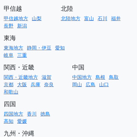
甲信越
北陸
甲信越地方
山梨
北陸地方
富山
石川
福井
長野
新潟
東海
東海地方
静岡・伊豆
愛知
岐阜
三重
関西・近畿
中国
関西・近畿地方
滋賀
中国地方
島根
鳥取
京都
大阪
兵庫
奈良
岡山
広島
山口
和歌山
四国
四国地方
香川
徳島
高知
愛媛
九州・沖縄