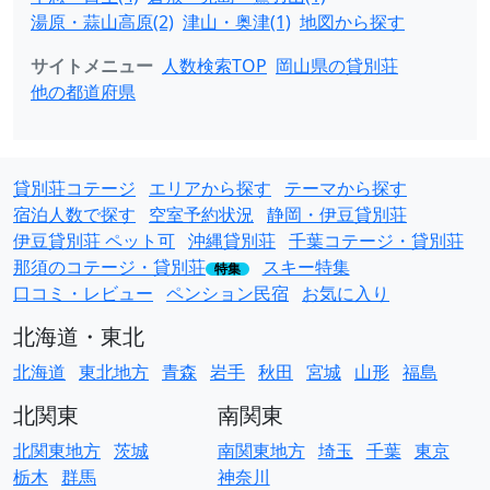
湯原・蒜山高原(2)
津山・奥津(1)
地図から探す
サイトメニュー
人数検索TOP
岡山県の貸別荘
他の都道府県
貸別荘コテージ
エリアから探す
テーマから探す
宿泊人数で探す
空室予約状況
静岡・伊豆貸別荘
伊豆貸別荘 ペット可
沖縄貸別荘
千葉コテージ・貸別荘
那須のコテージ・貸別荘
スキー特集
特集
口コミ・レビュー
ペンション民宿
お気に入り
北海道・東北
北海道
東北地方
青森
岩手
秋田
宮城
山形
福島
北関東
南関東
北関東地方
茨城
南関東地方
埼玉
千葉
東京
栃木
群馬
神奈川