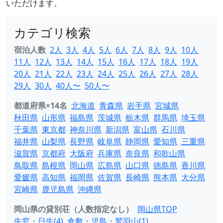
いただけます。
カテゴリ検索
宿泊人数
2人
3人
4人
5人
6人
7人
8人
9人
10人
11人
12人
13人
14人
15人
16人
17人
18人
19人
20人
21人
22人
23人
24人
25人
26人
27人
28人
29人
30人
40人〜
50人〜
都道府県×14名
北海道
青森県
岩手県
宮城県
秋田県
山形県
福島県
茨城県
栃木県
群馬県
埼玉県
千葉県
東京都
神奈川県
新潟県
富山県
石川県
福井県
山梨県
長野県
岐阜県
静岡県
愛知県
三重県
滋賀県
京都府
大阪府
兵庫県
奈良県
和歌山県
鳥取県
島根県
岡山県
広島県
山口県
徳島県
香川県
愛媛県
高知県
福岡県
佐賀県
長崎県
熊本県
大分県
宮崎県
鹿児島県
沖縄県
岡山県の貸別荘（人数指定なし）
岡山県TOP
牛窓・日生(4)
倉敷・児島・鷲羽山(1)