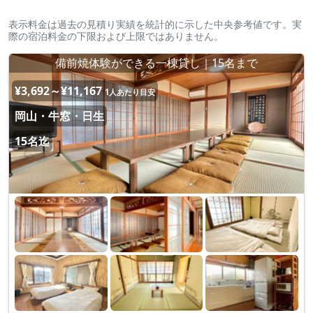
表示料金は過去の見積り実績を統計的に示した中央参考値です。実
際の宿泊料金の下限および上限ではありません。
備前焼体験ができる一棟貸し｜15名まで
¥3,692～¥11,167
1人あたり目安
岡山・牛窓・日生
15名迄