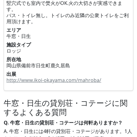
竪穴式でも室内で焚火がOK.火の大切さが実感できま
す。
バス・トイレ無し。トイレのみ近隣の公衆トイレをご利
用頂けます。
エリア
牛窓・日生
施設タイプ
ロッジ
所在地
岡山県備前市日生町鹿久居島
出展
http://www.ikoi-okayama.com/mahroba/
牛窓・日生の貸別荘・コテージに関
するよくある質問
Q. 牛窓・日生の貸別荘・コテージは何軒ありますか？
A. 牛窓・日生には4軒の貸別荘・コテージがあります。1人