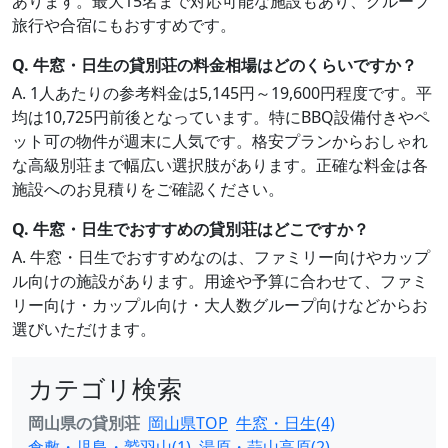
あります。最大15名まで対応可能な施設もあり、グループ
旅行や合宿にもおすすめです。
Q. 牛窓・日生の貸別荘の料金相場はどのくらいですか？
A. 1人あたりの参考料金は5,145円～19,600円程度です。平
均は10,725円前後となっています。特にBBQ設備付きやペ
ット可の物件が週末に人気です。格安プランからおしゃれ
な高級別荘まで幅広い選択肢があります。正確な料金は各
施設へのお見積りをご確認ください。
Q. 牛窓・日生でおすすめの貸別荘はどこですか？
A. 牛窓・日生でおすすめなのは、ファミリー向けやカップ
ル向けの施設があります。用途や予算に合わせて、ファミ
リー向け・カップル向け・大人数グループ向けなどからお
選びいただけます。
カテゴリ検索
岡山県の貸別荘
岡山県TOP
牛窓・日生(4)
倉敷・児島・鷲羽山(1)
湯原・蒜山高原(2)