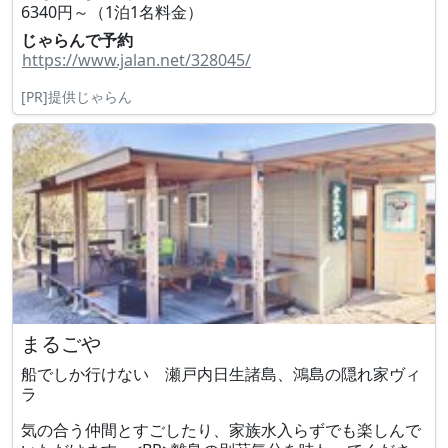
6340円～（1泊1名料金）
じゃらんで予約
https://www.jalan.net/328045/
[PR]提供じゃらん
まるごや
船でしか行けない 瀬戸内日生諸島、鴻島の隠れ家ヴィ
ラ
気の合う仲間とすごしたり、家族水入らずでも楽しんで