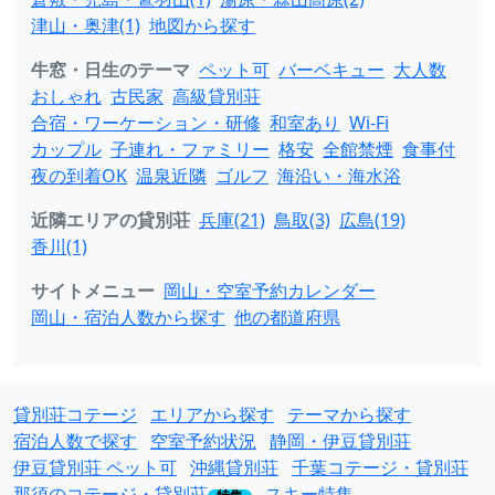
津山・奥津(1)
地図から探す
牛窓・日生のテーマ
ペット可
バーベキュー
大人数
おしゃれ
古民家
高級貸別荘
合宿・ワーケーション・研修
和室あり
Wi-Fi
カップル
子連れ・ファミリー
格安
全館禁煙
食事付
夜の到着OK
温泉近隣
ゴルフ
海沿い・海水浴
近隣エリアの貸別荘
兵庫(21)
鳥取(3)
広島(19)
香川(1)
サイトメニュー
岡山・空室予約カレンダー
岡山・宿泊人数から探す
他の都道府県
貸別荘コテージ
エリアから探す
テーマから探す
宿泊人数で探す
空室予約状況
静岡・伊豆貸別荘
伊豆貸別荘 ペット可
沖縄貸別荘
千葉コテージ・貸別荘
那須のコテージ・貸別荘
スキー特集