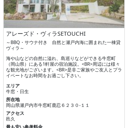
アレーズド・ヴィラSETOUCHI
～BBQ・サウナ付き 自然と瀬戸内海に囲まれた一棟貸
ヴィラ～
海や山などの自然に溢れ、島巡りなどができる牛窓町
（岡山県）にある1軒屋の宿泊施設。<BR>周辺には様々
な観光地がございます。<BR>是非ご家族やご友人とプラ
イベートなお時間をお過ごし下さい。
エリア
牛窓・日生
所在地
岡山県瀬戸内市牛窓町鹿忍６２３０‐１１
アクセス
邑久
最も安い参考料金