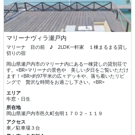
マリーナヴィラ瀬戸内
マリーナ 目の前 ♪ 2LDK一軒家 １棟まるまる貸し
切りの宿
岡山県瀬戸内市のマリーナ内にある一棟貸しの貸別荘で
す。<BR>マリーナの景色や 美しい夕日をご覧いただけ
ます！<BR>約97平米の広々デッキや、落ち着いたリビ
ングで 贅沢な時間をお過ごし下さい。<BR>
エリア
牛窓・日生
所在地
岡山県瀬戸内市邑久町虫明１７０２－１１９
アクセス
車／駐車場３台