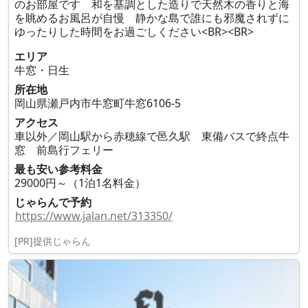
のお部屋です 和を基調とした造りで天然木の香りと海
を眺めるお風呂が自慢 静かな島で誰にも邪魔されずに
ゆったりした時間をお過ごしください<BR><BR>
エリア
牛窓・日生
所在地
岡山県瀬戸内市牛窓町牛窓6106‐5
アクセス
車以外／岡山駅から赤穂線で邑久駅 東備バスで終点牛
窓 前島行フェリー
最も安い参考料金
29000円～（1泊1名料金）
じゃらんで予約
https://www.jalan.net/313350/
[PR]提供じゃらん