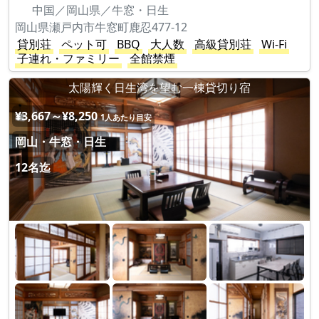
中国／岡山県／牛窓・日生
岡山県瀬戸内市牛窓町鹿忍477-12
貸別荘
ペット可
BBQ
大人数
高級貸別荘
Wi-Fi
子連れ・ファミリー
全館禁煙
太陽輝く日生湾を望む一棟貸切り宿
¥3,667～¥8,250
1人あたり目安
岡山・牛窓・日生
12名迄