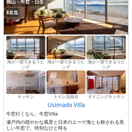
岡山・牛窓・日生
8名迄
海が一望できるリビ
海が一望できるリビ
海が一望できるリビ
ング
ング
ング
キッチン
トイレ洗面台
ダイニングキッチン
Usimado Villa
牛窓行くなら、牛窓Villa
瀬戸内の穏やかな風景と日本のエーゲ海とも称される美
しい牛窓で、特別なひと時を