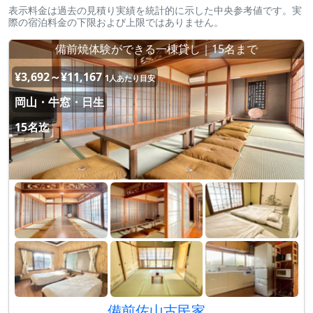
表示料金は過去の見積り実績を統計的に示した中央参考値です。実
際の宿泊料金の下限および上限ではありません。
備前焼体験ができる一棟貸し｜15名まで
¥3,692～¥11,167
1人あたり目安
岡山・牛窓・日生
15名迄
備前佐山古民家