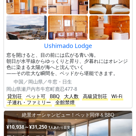
Ushimado Lodge
窓を開けると、目の前には広がる青い海。
朝日が水平線からゆっくりと昇り、夕暮れにはオレンジ
色に染まる太陽が海へと沈んでいく
——その壮大な瞬間を、ベッドから堪能できます。
中国／岡山県／牛窓・日生
岡山県瀬戸内市牛窓町鹿忍477-8
貸別荘
ペット可
BBQ
大人数
高級貸別荘
Wi-Fi
子連れ・ファミリー
全館禁煙
絶景オーシャンビュー！ペット同伴＆BBQ
¥10,938～¥31,250
1人あたり目安