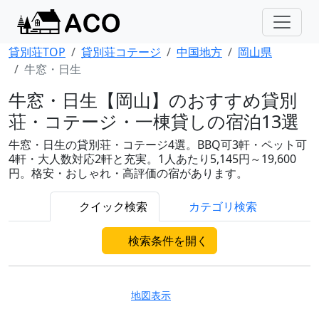
貸別荘TOP
貸別荘コテージ
中国地方
岡山県
牛窓・日生
牛窓・日生【岡山】のおすすめ貸別
荘・コテージ・一棟貸しの宿泊13選
牛窓・日生の貸別荘・コテージ4選。BBQ可3軒・ペット可
4軒・大人数対応2軒と充実。1人あたり5,145円～19,600
円。格安・おしゃれ・高評価の宿があります。
クイック検索
カテゴリ検索
検索条件を開く
地図表示