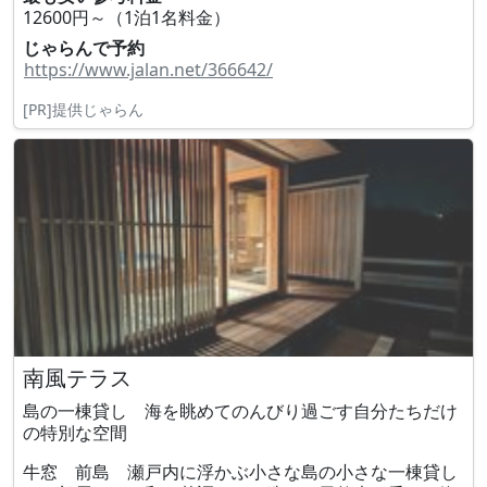
12600円～（1泊1名料金）
じゃらんで予約
https://www.jalan.net/366642/
[PR]提供じゃらん
南風テラス
島の一棟貸し 海を眺めてのんびり過ごす自分たちだけ
の特別な空間
牛窓 前島 瀬戸内に浮かぶ小さな島の小さな一棟貸し