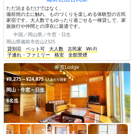
ただ泊まるだけではなく、
備前焼の土に触れ、ものづくりを楽しめる体験型の古民
家宿です。大人数でもゆったり過ごせる一棟貸しで、家
族旅行や仲間との滞在に最適です。
中国／岡山県／牛窓・日生
岡山県備前市佐山2325
貸別荘
ペット可
大人数
古民家
Wi-Fi
子連れ・ファミリー
格安
全館禁煙
牛窓Lodge
¥8,275～¥24,875
1人あたり目安
岡山・牛窓・日生
8名迄