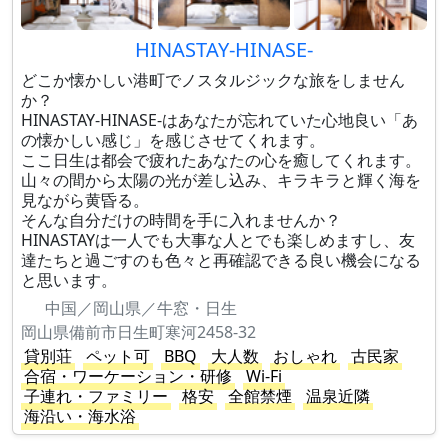
HINASTAY-HINASE-
どこか懐かしい港町でノスタルジックな旅をしません
か？
HINASTAY-HINASE-はあなたが忘れていた心地良い「あ
の懐かしい感じ」を感じさせてくれます。
ここ日生は都会で疲れたあなたの心を癒してくれます。
山々の間から太陽の光が差し込み、キラキラと輝く海を
見ながら黄昏る。
そんな自分だけの時間を手に入れませんか？
HINASTAYは一人でも大事な人とでも楽しめますし、友
達たちと過ごすのも色々と再確認できる良い機会になる
と思います。
中国／岡山県／牛窓・日生
岡山県備前市日生町寒河2458-32
貸別荘
ペット可
BBQ
大人数
おしゃれ
古民家
合宿・ワーケーション・研修
Wi-Fi
子連れ・ファミリー
格安
全館禁煙
温泉近隣
海沿い・海水浴