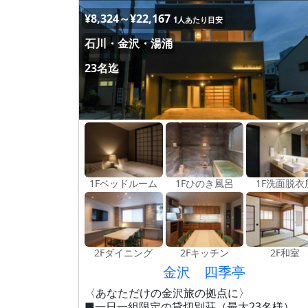
¥8,324～¥22,167
1人あたり目安
石川・金沢・湯涌
23名迄
1Fベッドルーム
1Fひのき風呂
1F洗面脱衣
2Fダイニング
2Fキッチン
2F和室
金沢 四季亭
〈あなただけの金沢旅の拠点に〉
■一日一組限定の貸切別荘（最大23名様）