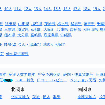
人
10人
11人
12人
13人
14人
15人
16人
17人
18人
19人
県
秋田県
山形県
福島県
茨城県
栃木県
群馬県
埼玉県
千葉
県
三重県
滋賀県
京都府
大阪府
兵庫県
奈良県
和歌山県
鳥
県
熊本県
大分県
宮崎県
鹿児島県
沖縄県
P
能登(2)
金沢・湯涌(1)
地図から探す
別荘
他の都道府県
探す
宿泊人数で探す
空室予約状況
静岡・伊豆貸別荘
伊豆
荘
スキー特集
口コミ・レビュー
ペンション民宿
お
特集
北関東
南関東
形
北関東地方
茨城
栃木
群馬
南関東地方
埼