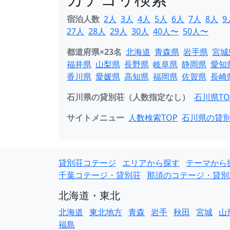
宿泊人数
2人
3人
4人
5人
6人
7人
8人
9
27人
28人
29人
30人
40人〜
50人〜
都道府県×23名
北海道
青森県
岩手県
宮城
福井県
山梨県
長野県
岐阜県
静岡県
愛知
香川県
愛媛県
高知県
福岡県
佐賀県
長崎
石川県の貸別荘（人数指定なし）
石川県TO
サイトメニュー
人数検索TOP
石川県の貸
貸別荘コテージ
エリアから探す
テーマから
千葉コテージ・貸別荘
那須のコテージ・貸別
北海道・東北
北海道
東北地方
青森
岩手
秋田
宮城
山
福島