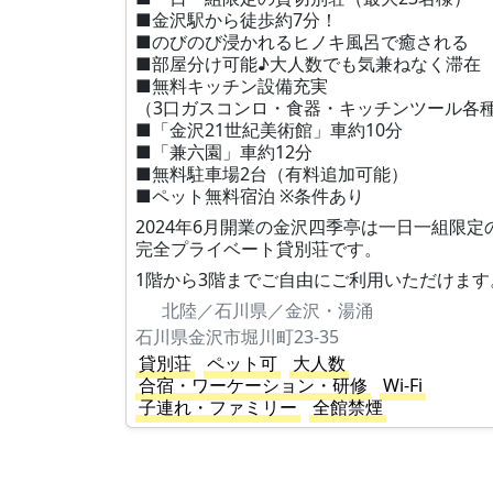
■金沢駅から徒歩約7分！
■のびのび浸かれるヒノキ風呂で癒される
■部屋分け可能♪大人数でも気兼ねなく滞在
■無料キッチン設備充実
（3口ガスコンロ・食器・キッチンツール各
■「金沢21世紀美術館」車約10分
■「兼六園」車約12分
■無料駐車場2台（有料追加可能）
■ペット無料宿泊 ※条件あり
2024年6月開業の金沢四季亭は一日一組限定
完全プライベート貸別荘です。
1階から3階までご自由にご利用いただけます
北陸／石川県／金沢・湯涌
石川県金沢市堀川町23-35
貸別荘
ペット可
大人数
合宿・ワーケーション・研修
Wi-Fi
子連れ・ファミリー
全館禁煙