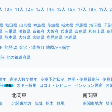
人
10人
11人
12人
13人
14人
15人
16人
17人
18人
19人
県
秋田県
山形県
福島県
茨城県
栃木県
群馬県
埼玉県
千葉
県
三重県
滋賀県
京都府
大阪府
兵庫県
奈良県
和歌山県
鳥
県
熊本県
大分県
宮崎県
鹿児島県
沖縄県
P
能登(2)
金沢・湯涌(1)
地図から探す
別荘
他の都道府県
探す
宿泊人数で探す
空室予約状況
静岡・伊豆貸別荘
伊豆
荘
スキー特集
口コミ・レビュー
ペンション民宿
お
特集
北関東
南関東
形
北関東地方
茨城
栃木
群馬
南関東地方
埼