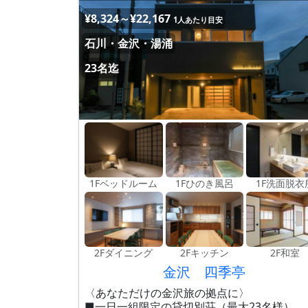
¥8,324～¥22,167
1人あたり目安
石川・金沢・湯涌
23名迄
1Fベッドルーム
1Fひのき風呂
1F洗面脱衣
2Fダイニング
2Fキッチン
2F和室
金沢 四季亭
〈あなただけの金沢旅の拠点に〉
■一日一組限定の貸切別荘（最大23名様）