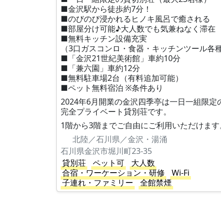
■金沢駅から徒歩約7分！
■のびのび浸かれるヒノキ風呂で癒される
■部屋分け可能♪大人数でも気兼ねなく滞在
■無料キッチン設備充実
（3口ガスコンロ・食器・キッチンツール各
■「金沢21世紀美術館」車約10分
■「兼六園」車約12分
■無料駐車場2台（有料追加可能）
■ペット無料宿泊 ※条件あり
2024年6月開業の金沢四季亭は一日一組限定
完全プライベート貸別荘です。
1階から3階までご自由にご利用いただけます
北陸／石川県／金沢・湯涌
石川県金沢市堀川町23-35
貸別荘
ペット可
大人数
合宿・ワーケーション・研修
Wi-Fi
子連れ・ファミリー
全館禁煙