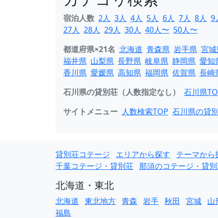
宿泊人数
2人
3人
4人
5人
6人
7人
8人
9
27人
28人
29人
30人
40人〜
50人〜
都道府県×21名
北海道
青森県
岩手県
宮城
福井県
山梨県
長野県
岐阜県
静岡県
愛知
香川県
愛媛県
高知県
福岡県
佐賀県
長崎
石川県の貸別荘（人数指定なし）
石川県TO
サイトメニュー
人数検索TOP
石川県の貸
貸別荘コテージ
エリアから探す
テーマから
千葉コテージ・貸別荘
那須のコテージ・貸別
北海道・東北
北海道
東北地方
青森
岩手
秋田
宮城
山
福島