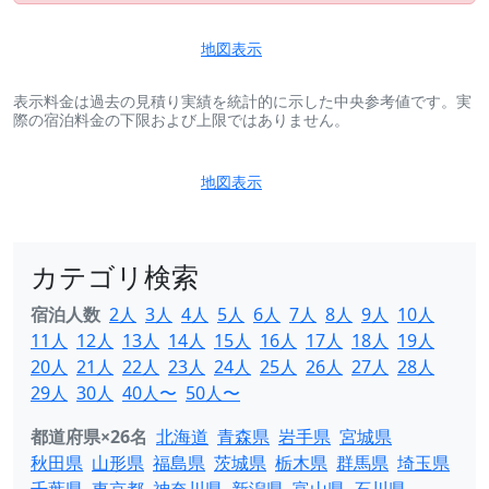
地図表示
表示料金は過去の見積り実績を統計的に示した中央参考値です。実
際の宿泊料金の下限および上限ではありません。
地図表示
カテゴリ検索
宿泊人数
2人
3人
4人
5人
6人
7人
8人
9人
10人
11人
12人
13人
14人
15人
16人
17人
18人
19人
20人
21人
22人
23人
24人
25人
26人
27人
28人
29人
30人
40人〜
50人〜
都道府県×26名
北海道
青森県
岩手県
宮城県
秋田県
山形県
福島県
茨城県
栃木県
群馬県
埼玉県