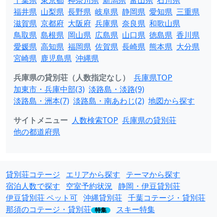
千葉県
東京都
神奈川県
新潟県
富山県
石川県
福井県
山梨県
長野県
岐阜県
静岡県
愛知県
三重県
滋賀県
京都府
大阪府
兵庫県
奈良県
和歌山県
鳥取県
島根県
岡山県
広島県
山口県
徳島県
香川県
愛媛県
高知県
福岡県
佐賀県
長崎県
熊本県
大分県
宮崎県
鹿児島県
沖縄県
兵庫県の貸別荘（人数指定なし）
兵庫県TOP
加東市・兵庫中部(3)
淡路島・淡路(9)
淡路島・洲本(7)
淡路島・南あわじ(2)
地図から探す
サイトメニュー
人数検索TOP
兵庫県の貸別荘
他の都道府県
貸別荘コテージ
エリアから探す
テーマから探す
宿泊人数で探す
空室予約状況
静岡・伊豆貸別荘
伊豆貸別荘 ペット可
沖縄貸別荘
千葉コテージ・貸別荘
那須のコテージ・貸別荘
スキー特集
特集