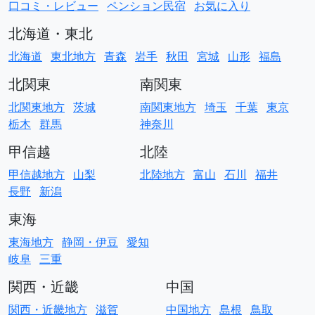
口コミ・レビュー
ペンション民宿
お気に入り
北海道・東北
北海道
東北地方
青森
岩手
秋田
宮城
山形
福島
北関東
南関東
北関東地方
茨城
南関東地方
埼玉
千葉
東京
栃木
群馬
神奈川
甲信越
北陸
甲信越地方
山梨
北陸地方
富山
石川
福井
長野
新潟
東海
東海地方
静岡・伊豆
愛知
岐阜
三重
関西・近畿
中国
関西・近畿地方
滋賀
中国地方
島根
鳥取