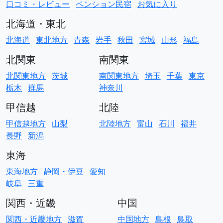
口コミ・レビュー
ペンション民宿
お気に入り
北海道・東北
北海道
東北地方
青森
岩手
秋田
宮城
山形
福島
北関東
南関東
北関東地方
茨城
南関東地方
埼玉
千葉
東京
栃木
群馬
神奈川
甲信越
北陸
甲信越地方
山梨
北陸地方
富山
石川
福井
長野
新潟
東海
東海地方
静岡・伊豆
愛知
岐阜
三重
関西・近畿
中国
関西・近畿地方
滋賀
中国地方
島根
鳥取