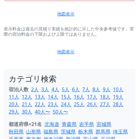
地図表示
表示料金は過去の見積り実績を統計的に示した中央参考値です。実
際の宿泊料金の下限および上限ではありません。
地図表示
カテゴリ検索
宿泊人数
2人
3人
4人
5人
6人
7人
8人
9人
10人
11人
12人
13人
14人
15人
16人
17人
18人
19人
20人
21人
22人
23人
24人
25人
26人
27人
28人
29人
30人
40人〜
50人〜
都道府県×21名
北海道
青森県
岩手県
宮城県
秋田県
山形県
福島県
茨城県
栃木県
群馬県
埼玉県