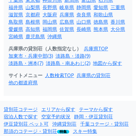
千葉県
東京都
神奈川県
新潟県
富山県
石川県
福井県
山梨県
長野県
岐阜県
静岡県
愛知県
三重県
滋賀県
京都府
大阪府
兵庫県
奈良県
和歌山県
鳥取県
島根県
岡山県
広島県
山口県
徳島県
香川県
愛媛県
高知県
福岡県
佐賀県
長崎県
熊本県
大分県
宮崎県
鹿児島県
沖縄県
兵庫県の貸別荘（人数指定なし）
兵庫県TOP
加東市・兵庫中部(3)
淡路島・淡路(9)
淡路島・洲本(7)
淡路島・南あわじ(2)
地図から探す
サイトメニュー
人数検索TOP
兵庫県の貸別荘
他の都道府県
貸別荘コテージ
エリアから探す
テーマから探す
宿泊人数で探す
空室予約状況
静岡・伊豆貸別荘
伊豆貸別荘 ペット可
沖縄貸別荘
千葉コテージ・貸別荘
那須のコテージ・貸別荘
スキー特集
特集