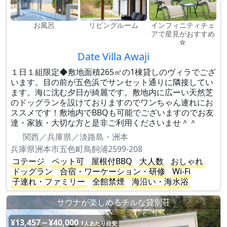
お風呂
リビングルーム
インフィニティチェ
アで星見がおすすめ
☆
Date Villa Awaji
１日１組限定◆敷地面積265㎡の1棟貸しのヴィラでござ
います。目の前が五色浜でサンセット通りに隣接してい
ます。海に沈む夕日が綺麗です。敷地内に広ーい天然芝
のドッグランを設けておりますのでワンちゃん連れにお
ススメです！敷地内でBBQも可能でございますのでお友
達・家族・大切な方と是非ご利用くださいませ＾＾
関西／兵庫県／淡路島・洲本
兵庫県洲本市五色町鳥飼浦2599-208
コテージ
ペット可
屋根付BBQ
大人数
おしゃれ
ドッグラン
合宿・ワーケーション・研修
Wi-Fi
子連れ・ファミリー
全館禁煙
海沿い・海水浴
サウナが楽しめるチルな貸別荘
¥13,457～¥40,000
1人あたり目安