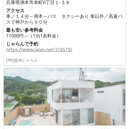
兵庫県洲本市本町6丁目１‐３８
アクセス
車／１４分～洲本～バス タクシーあり 車以外／高速バ
スで神戸から９０分
最も安い参考料金
11000円～（1泊1名料金）
じゃらんで予約
https://www.jalan.net/318519/
[PR]提供じゃらん