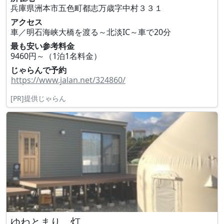
兵庫県洲本市五色町都志万歳字中村３３１
アクセス
車／明石海峡大橋を渡る～北淡IC～車で20分
最も安い参考料金
9460円～（1泊1名料金）
じゃらんで予約
https://www.jalan.net/324860/
[PR]提供じゃらん
ゆねとまり 灯