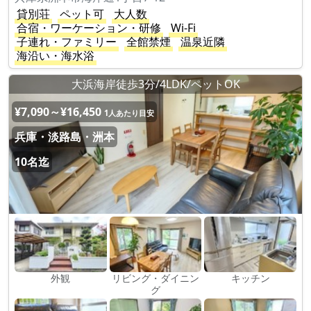
貸別荘
ペット可
大人数
合宿・ワーケーション・研修
Wi-Fi
子連れ・ファミリー
全館禁煙
温泉近隣
海沿い・海水浴
大浜海岸徒歩3分/4LDK/ペットOK
¥7,090～¥16,450
1人あたり目安
兵庫・淡路島・洲本
10名迄
外観
リビング・ダイニン
キッチン
グ