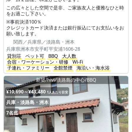
この広々とした空間で是非、ご家族友人と優雅なひと時
をお過ごし下さい。
※事前決済100％
クレジットカード決済または銀行振込にてお支払いをお
願い致します。
関西／兵庫県／淡路島・洲本
兵庫県洲本市安乎町平安浦1606-28
貸別荘
ペット可
BBQ
大人数
合宿・ワーケーション・研修
Wi-Fi
子連れ・ファミリー
全館禁煙
海沿い・海水浴
新築/hivi/淡路島の中心/BBQ
¥10,690～¥43,480
1人あたり目安
兵庫・淡路島・洲本
7名迄