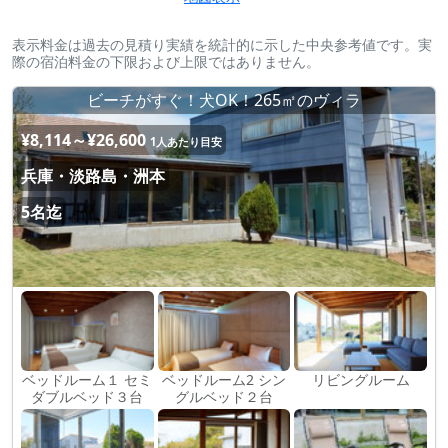
表示料金は過去の見積り実績を統計的に示した中央参考値です。実
際の宿泊料金の下限および上限ではありません。
ビーチがすぐ！犬OK！265㎡のヴィラ
¥8,114～¥26,600
1人あたり目安
兵庫・淡路島・洲本
5名迄
ベッドルーム１ セミ
ベッドルーム2 シン
リビングルーム
ダブルベッド３台
グルベッド２台