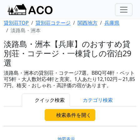
貸別荘TOP
貸別荘コテージ
関西地方
兵庫県
淡路島・洲本
淡路島・洲本【兵庫】のおすすめ貸
別荘・コテージ・一棟貸しの宿泊29
選
淡路島・洲本の貸別荘・コテージ7選。BBQ可4軒・ペット
可5軒・大人数対応4軒と充実。1人あたり12,102円～21,85
7円。格安・おしゃれ・高評価の宿があります。
クイック検索
カテゴリ検索
検索条件を開く
地図表示