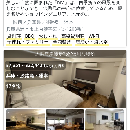
美しい自然に囲まれた「hivi」は、四季折々の風景を楽
しむことができ、淡路島の中心に位置しているため、観
光名所やショッピングエリア、地元の…
関西／兵庫県／淡路島・洲本
兵庫県洲本市上内膳字宮デン1208番1
貸別荘
BBQ
おしゃれ
高級貸別荘
Wi-Fi
子連れ・ファミリー
全館禁煙
海沿い・海水浴
大浜海岸徒歩2分/便利な場所
¥7,351～¥22,442
1人あたり目安
兵庫・淡路島・洲本
17名迄