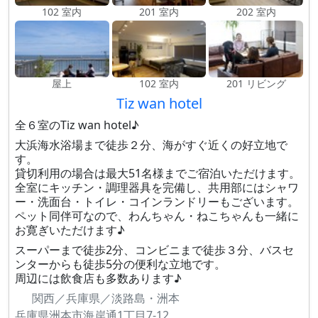
102 室内
201 室内
202 室内
屋上
102 室内
201 リビング
Tiz wan hotel
全６室のTiz wan hotel♪
大浜海水浴場まで徒歩２分、海がすぐ近くの好立地で
す。
貸切利用の場合は最大51名様までご宿泊いただけます。
全室にキッチン・調理器具を完備し、共用部にはシャワ
ー・洗面台・トイレ・コインランドリーもございます。
ペット同伴可なので、わんちゃん・ねこちゃんも一緒に
お寛ぎいただけます♪
スーパーまで徒歩2分、コンビニまで徒歩３分、バスセ
ンターからも徒歩5分の便利な立地です。
周辺には飲食店も多数あります♪
関西／兵庫県／淡路島・洲本
兵庫県洲本市海岸通1丁目7-12