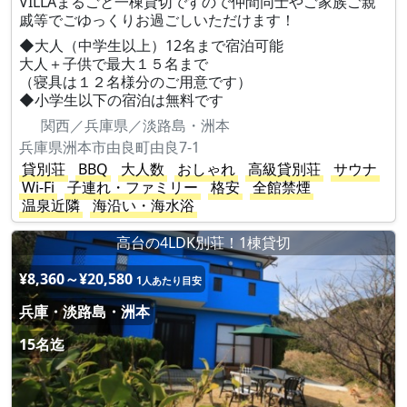
VILLAまるごと一棟貸切ですので仲間同士やご家族ご親
戚等でごゆっくりお過ごしいただけます！
◆大人（中学生以上）12名まで宿泊可能
大人＋子供で最大１５名まで
（寝具は１２名様分のご用意です）
◆小学生以下の宿泊は無料です
関西／兵庫県／淡路島・洲本
兵庫県洲本市由良町由良7-1
貸別荘
BBQ
大人数
おしゃれ
高級貸別荘
サウナ
Wi-Fi
子連れ・ファミリー
格安
全館禁煙
温泉近隣
海沿い・海水浴
高台の4LDK別荘！1棟貸切
¥8,360～¥20,580
1人あたり目安
兵庫・淡路島・洲本
15名迄