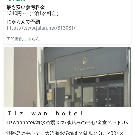
最も安い参考料金
1210円～（1泊1名料金）
じゃらんで予約
https://www.jalan.net/313081/
[PR]提供じゃらん
Ｔｉｚ ｗａｎ ｈｏｔｅｌ
Tizwanhotel/海水浴場スグ/淡路島の中心/全室ペットOK
淡路島の中心で、大浜海水浴場まで徒歩２分。<BR>スー