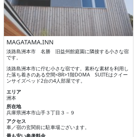
MAGATAMA.INN
淡路島洲本市 名勝 旧益州館庭園に隣接する小さな宿
です。
淡路島洲本市に佇む小さな宿です。素朴な素材を利用し
た落ち着きのある空間<BR>1階DOMA SUITEはクイー
ンサイズベッド2台の4人部屋です。
エリア
洲本
所在地
兵庫県洲本市山手３丁目３－９
アクセス
車／宿の玄関前に駐車場ございます。
最も安い参考料金