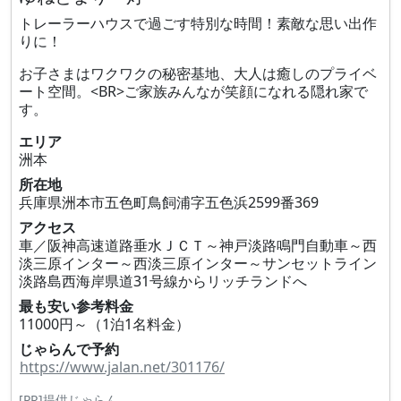
トレーラーハウスで過ごす特別な時間！素敵な思い出作
りに！
お子さまはワクワクの秘密基地、大人は癒しのプライベ
ート空間。<BR>ご家族みんなが笑顔になれる隠れ家で
す。
エリア
洲本
所在地
兵庫県洲本市五色町鳥飼浦字五色浜2599番369
アクセス
車／阪神高速道路垂水ＪＣＴ～神戸淡路鳴門自動車～西
淡三原インター～西淡三原インター～サンセットライン
淡路島西海岸県道31号線からリッチランドへ
最も安い参考料金
11000円～（1泊1名料金）
じゃらんで予約
https://www.jalan.net/301176/
[PR]提供じゃらん