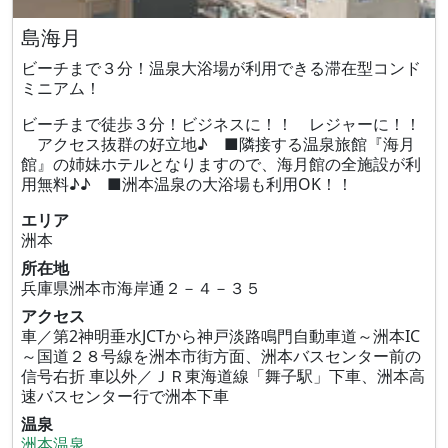
島海月
ビーチまで３分！温泉大浴場が利用できる滞在型コンド
ミニアム！
ビーチまで徒歩３分！ビジネスに！！ レジャーに！！
アクセス抜群の好立地♪ ■隣接する温泉旅館『海月
館』の姉妹ホテルとなりますので、海月館の全施設が利
用無料♪♪ ■洲本温泉の大浴場も利用OK！！
エリア
洲本
所在地
兵庫県洲本市海岸通２－４－３５
アクセス
車／第2神明垂水JCTから神戸淡路鳴門自動車道～洲本IC
～国道２８号線を洲本市街方面、洲本バスセンター前の
信号右折 車以外／ＪＲ東海道線「舞子駅」下車、洲本高
速バスセンター行で洲本下車
温泉
洲本温泉