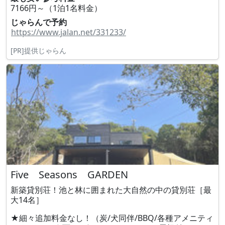
7166円～（1泊1名料金）
じゃらんで予約
https://www.jalan.net/331233/
[PR]提供じゃらん
Five Seasons GARDEN
新築貸別荘！池と林に囲まれた大自然の中の貸別荘［最
大14名］
★細々追加料金なし！（炭/犬同伴/BBQ/各種アメニティ