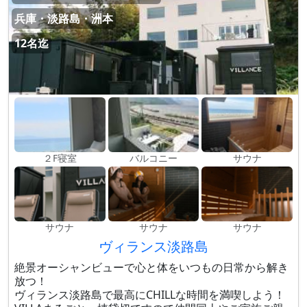
兵庫・淡路島・洲本
12名迄
２F寝室
バルコニー
サウナ
サウナ
サウナ
サウナ
ヴィランス淡路島
絶景オーシャンビューで心と体をいつもの日常から解き
放つ！
ヴィランス淡路島で最高にCHILLな時間を満喫しよう！