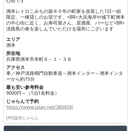
心街です
洲本レトロこみちの築８０年の町家を改装した1日一組
限定、一棟貸しのお宿です。<BR>大浜海岸や城下町洲本
の中心街に近く、お寿司屋さん、居酒屋、バーなど<BR>
淡路島の食を楽しんでいただける場所にございます
エリア
洲本
所在地
兵庫県洲本市本町６－１－３８
アクセス
車／神戸淡路鳴門自動車道～洲本インター～洲本インタ
ーから約15分
最も安い参考料金
9000円～（1泊1名料金）
じゃらんで予約
https://www.jalan.net/380459/
[PR]提供じゃらん