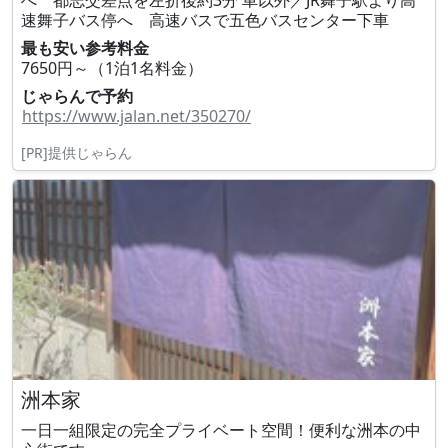
へ 都志交差点を左折後約3分 車以外／JR舞子駅より高
速舞子バス停へ 高速バスで五色バスセンター下車
最も安い参考料金
7650円～（1泊1名料金）
じゃらんで予約
https://www.jalan.net/350270/
[PR]提供じゃらん
洲本家
一日一組限定の完全プライベート空間！便利な洲本の中