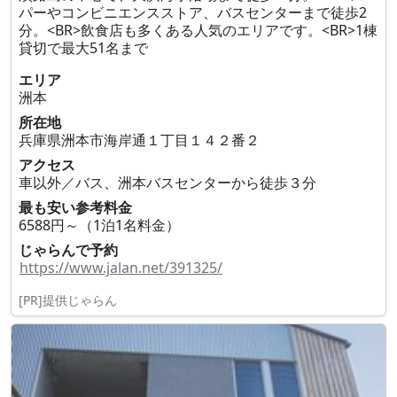
パーやコンビニエンスストア、バスセンターまで徒歩2
分。<BR>飲食店も多くある人気のエリアです。<BR>1棟
貸切で最大51名まで
エリア
洲本
所在地
兵庫県洲本市海岸通１丁目１４２番２
アクセス
車以外／バス、洲本バスセンターから徒歩３分
最も安い参考料金
6588円～（1泊1名料金）
じゃらんで予約
https://www.jalan.net/391325/
[PR]提供じゃらん