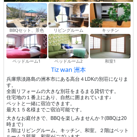
BBQセット、景色
リビングルーム
キッチン
ベッドルーム1
ベッドルーム2
和室1
Tiz wan 洲本
兵庫県淡路島の洲本市にある高台４LDKの別荘になりま
す。
全面リフォームの大きな別荘をまるまる貸切です。
住宅地の１番上にあり、自然に囲まれています♩
ペットと一緒に宿泊できます。
最大１５名様までご宿泊可能です。
大きなお庭付きで、BBQを楽しみませんか？(BBQは20
時まで）
１階はリビングルーム、キッチン、和室。２階はベット
ルーム２部屋、和室がございます。