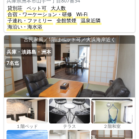
兵庫県洲本市山手一丁目807番34
貸別荘
ペット可
大人数
合宿・ワーケーション・研修
Wi-Fi
子連れ・ファミリー
全館禁煙
温泉近隣
海沿い・海水浴
古民家風／1階はペット可／大浜海岸近く
兵庫・淡路島・洲本
7名迄
１階ベッド
テラス
２階和室