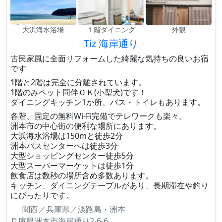
大浜海水浴場
１階ダイニング
外観
Tiz 海岸通り
古民家風に全面リフォームした綺麗な気持ちの良いお宿
です
1階と2階は完全に分離されています。
1階のみペット同伴ＯＫ(小型犬)です！
ダイニングキッチン1か所、バス・トイレもあります。
各階、固定の無料Wi-Fi完備でテレワークも楽々。
洲本市の中心街の便利な場所にあります。
大浜海水浴場は150mと徒歩2分
洲本バスセンターへは徒歩3分
大型ショッピングセンター徒歩5分
大型スーパーマーケットは徒歩1分
飲食店は数秒の場所含め多数あります。
キッチン、ダイニングテーブルがあり、長期滞在や釣り
にぴったりです。
関西／兵庫県／淡路島・洲本
兵庫県洲本市海岸通り2-6-6