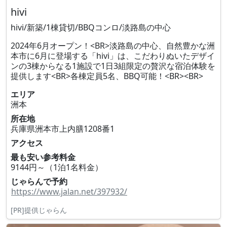
hivi
hivi/新築/1棟貸切/BBQコンロ/淡路島の中心
2024年6月オープン！<BR>淡路島の中心、自然豊かな洲
本市に6月に登場する「hivi」は、こだわりぬいたデザイ
ンの3棟からなる1施設で1日3組限定の贅沢な宿泊体験を
提供します<BR>各棟定員5名、BBQ可能！<BR><BR>
エリア
洲本
所在地
兵庫県洲本市上内膳1208番1
アクセス
最も安い参考料金
9144円～（1泊1名料金）
じゃらんで予約
https://www.jalan.net/397932/
[PR]提供じゃらん