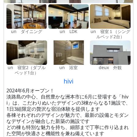
un ダイニング
un LDK
un 寝室１（シング
ルベッド2台）
un 寝室2（ダブル
un 浴室
deux 外観
ベッド1台）
hivi
2024年6月オープン！
淡路島の中心、自然豊かな洲本市に6月に登場する「hiv
i」は、こだわりぬいたデザインの3棟からなる1施設で、
1日3組限定の贅沢な宿泊体験を提供します
各棟それぞれのデザインが魅力で、最新の設備とモダン
なデザインが融合した新築の施設です
どの棟も特別な魅力を持ち、細部まで丁寧に作り込まれ
た空間が快適さと機能性を兼ね備えています