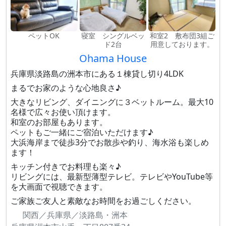
ペットOK
寝室 シングルベッ
和室2 敷布団3組ご
ド2台
用意しております。
Ohama House
兵庫県淡路島の洲本市にある１棟貸し切り4LDK
まるでお家のような心地良さ♪
大きなリビング、ダイニングに３ベットルーム。最大10
名様で広々お使い頂けます。
和室のお部屋もあります。
ペットもご一緒にご宿泊いただけます♪
大浜海岸まで徒歩3分でお散歩や釣り、海水浴も楽しめ
ます！
キッチン付きでお料理も楽々♪
リビングには、最新型薄型テレビ。テレビやYouTube等
を大画面で視聴できます。
ご家族ご友人と素敵なお時間をお過ごしください。
関西／兵庫県／淡路島・洲本