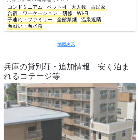
コンドミニアム
ペット可
大人数
古民家
合宿・ワーケーション・研修
Wi-Fi
子連れ・ファミリー
全館禁煙
温泉近隣
海沿い・海水浴
地図表示
兵庫の貸別荘・追加情報 安く泊ま
れるコテージ等