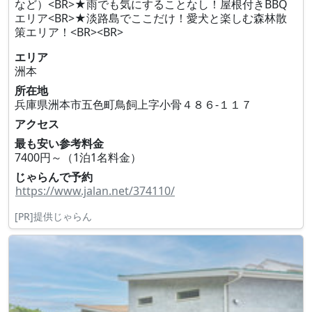
など）<BR>★雨でも気にすることなし！屋根付きBBQ
エリア<BR>★淡路島でここだけ！愛犬と楽しむ森林散
策エリア！<BR><BR>
エリア
洲本
所在地
兵庫県洲本市五色町鳥飼上字小骨４８６‐１１７
アクセス
最も安い参考料金
7400円～（1泊1名料金）
じゃらんで予約
https://www.jalan.net/374110/
[PR]提供じゃらん