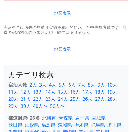
地図表示
表示料金は過去の見積り実績を統計的に示した中央参考値です。実
際の宿泊料金の下限および上限ではありません。
地図表示
カテゴリ検索
宿泊人数
2人
3人
4人
5人
6人
7人
8人
9人
10人
11人
12人
13人
14人
15人
16人
17人
18人
19人
20人
21人
22人
23人
24人
25人
26人
27人
28人
29人
30人
40人〜
50人〜
都道府県×26名
北海道
青森県
岩手県
宮城県
秋田県
山形県
福島県
茨城県
栃木県
群馬県
埼玉県