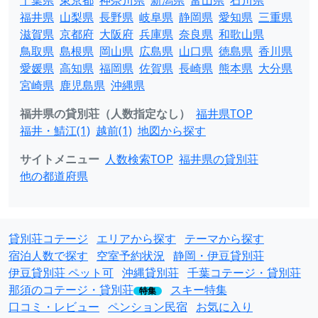
千葉県
東京都
神奈川県
新潟県
富山県
石川県
福井県
山梨県
長野県
岐阜県
静岡県
愛知県
三重県
滋賀県
京都府
大阪府
兵庫県
奈良県
和歌山県
鳥取県
島根県
岡山県
広島県
山口県
徳島県
香川県
愛媛県
高知県
福岡県
佐賀県
長崎県
熊本県
大分県
宮崎県
鹿児島県
沖縄県
福井県の貸別荘（人数指定なし）
福井県TOP
福井・鯖江(1)
越前(1)
地図から探す
サイトメニュー
人数検索TOP
福井県の貸別荘
他の都道府県
貸別荘コテージ
エリアから探す
テーマから探す
宿泊人数で探す
空室予約状況
静岡・伊豆貸別荘
伊豆貸別荘 ペット可
沖縄貸別荘
千葉コテージ・貸別荘
那須のコテージ・貸別荘
スキー特集
特集
口コミ・レビュー
ペンション民宿
お気に入り