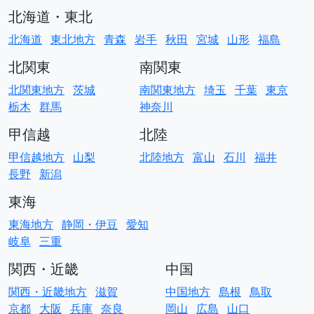
北海道・東北
北海道
東北地方
青森
岩手
秋田
宮城
山形
福島
北関東
南関東
北関東地方
茨城
南関東地方
埼玉
千葉
東京
栃木
群馬
神奈川
甲信越
北陸
甲信越地方
山梨
北陸地方
富山
石川
福井
長野
新潟
東海
東海地方
静岡・伊豆
愛知
岐阜
三重
関西・近畿
中国
関西・近畿地方
滋賀
中国地方
島根
鳥取
京都
大阪
兵庫
奈良
岡山
広島
山口