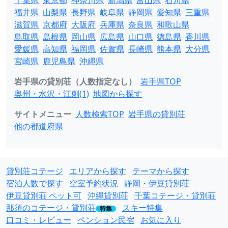
千葉県
東京都
神奈川県
新潟県
富山県
石川県
福井県
山梨県
長野県
岐阜県
静岡県
愛知県
三重県
滋賀県
京都府
大阪府
兵庫県
奈良県
和歌山県
鳥取県
島根県
岡山県
広島県
山口県
徳島県
香川県
愛媛県
高知県
福岡県
佐賀県
長崎県
熊本県
大分県
宮崎県
鹿児島県
沖縄県
岩手県の貸別荘（人数指定なし）
岩手県TOP
奥州・水沢・江刺(1)
地図から探す
サイトメニュー
人数検索TOP
岩手県の貸別荘
他の都道府県
貸別荘コテージ
エリアから探す
テーマから探す
宿泊人数で探す
空室予約状況
静岡・伊豆貸別荘
伊豆貸別荘 ペット可
沖縄貸別荘
千葉コテージ・貸別荘
那須のコテージ・貸別荘
スキー特集
特集
口コミ・レビュー
ペンション民宿
お気に入り