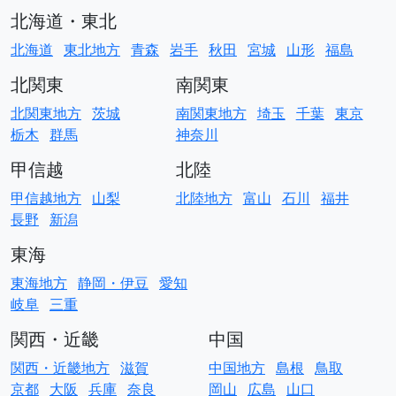
北海道・東北
北海道
東北地方
青森
岩手
秋田
宮城
山形
福島
北関東
南関東
北関東地方
茨城
南関東地方
埼玉
千葉
東京
栃木
群馬
神奈川
甲信越
北陸
甲信越地方
山梨
北陸地方
富山
石川
福井
長野
新潟
東海
東海地方
静岡・伊豆
愛知
岐阜
三重
関西・近畿
中国
関西・近畿地方
滋賀
中国地方
島根
鳥取
京都
大阪
兵庫
奈良
岡山
広島
山口