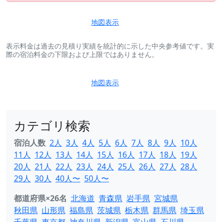
地図表示
表示料金は過去の見積り実績を統計的に示した中央参考値です。実
際の宿泊料金の下限および上限ではありません。
地図表示
カテゴリ検索
宿泊人数
2人
3人
4人
5人
6人
7人
8人
9人
10人
11人
12人
13人
14人
15人
16人
17人
18人
19人
20人
21人
22人
23人
24人
25人
26人
27人
28人
29人
30人
40人〜
50人〜
都道府県×26名
北海道
青森県
岩手県
宮城県
秋田県
山形県
福島県
茨城県
栃木県
群馬県
埼玉県