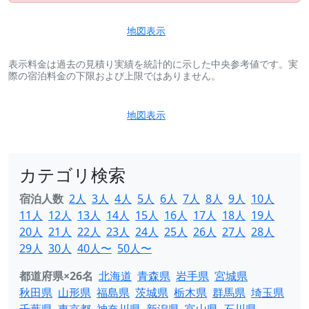
地図表示
表示料金は過去の見積り実績を統計的に示した中央参考値です。実
際の宿泊料金の下限および上限ではありません。
地図表示
カテゴリ検索
宿泊人数
2人
3人
4人
5人
6人
7人
8人
9人
10人
11人
12人
13人
14人
15人
16人
17人
18人
19人
20人
21人
22人
23人
24人
25人
26人
27人
28人
29人
30人
40人〜
50人〜
都道府県×26名
北海道
青森県
岩手県
宮城県
秋田県
山形県
福島県
茨城県
栃木県
群馬県
埼玉県