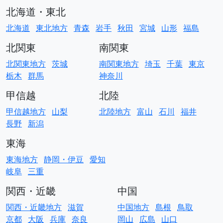
北海道・東北
北海道
東北地方
青森
岩手
秋田
宮城
山形
福島
北関東
南関東
北関東地方
茨城
南関東地方
埼玉
千葉
東京
栃木
群馬
神奈川
甲信越
北陸
甲信越地方
山梨
北陸地方
富山
石川
福井
長野
新潟
東海
東海地方
静岡・伊豆
愛知
岐阜
三重
関西・近畿
中国
関西・近畿地方
滋賀
中国地方
島根
鳥取
京都
大阪
兵庫
奈良
岡山
広島
山口