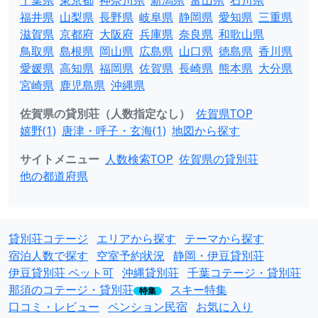
千葉県
東京都
神奈川県
新潟県
富山県
石川県
福井県
山梨県
長野県
岐阜県
静岡県
愛知県
三重県
滋賀県
京都府
大阪府
兵庫県
奈良県
和歌山県
鳥取県
島根県
岡山県
広島県
山口県
徳島県
香川県
愛媛県
高知県
福岡県
佐賀県
長崎県
熊本県
大分県
宮崎県
鹿児島県
沖縄県
佐賀県の貸別荘（人数指定なし）
佐賀県TOP
嬉野(1)
唐津・呼子・玄海(1)
地図から探す
サイトメニュー
人数検索TOP
佐賀県の貸別荘
他の都道府県
貸別荘コテージ
エリアから探す
テーマから探す
宿泊人数で探す
空室予約状況
静岡・伊豆貸別荘
伊豆貸別荘 ペット可
沖縄貸別荘
千葉コテージ・貸別荘
那須のコテージ・貸別荘
スキー特集
特集
口コミ・レビュー
ペンション民宿
お気に入り