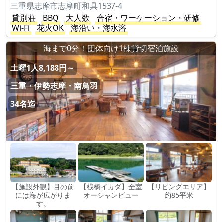
三重県志摩市志摩町和具1537-4
貸別荘
BBQ
大人数
合宿・ワーケーション・研修
Wi-Fi
花火OK
海沿い・海水浴
海まで0分！団体向け1棟貸切宿泊施設
土曜1人8,188円～
三重・伊勢志摩・南鳥羽
34名迄
【施設外観】目の前
【桟橋イカダ】全室
【リビングエリア】
には海が広がりま
オーシャンビュー
約85平米
す。