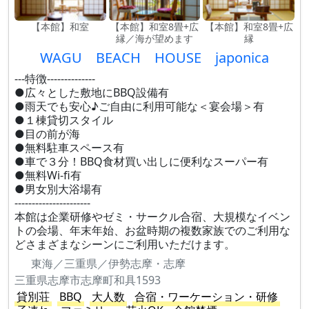
【本館】和室
【本館】和室8畳+広
【本館】和室8畳+広
縁／海が望めます
縁
WAGU BEACH HOUSE japonica
---特徴--------------
●広々とした敷地にBBQ設備有
●雨天でも安心♪ご自由に利用可能な＜宴会場＞有
●１棟貸切スタイル
●目の前が海
●無料駐車スペース有
●車で３分！BBQ食材買い出しに便利なスーパー有
●無料Wi-fi有
●男女別大浴場有
----------------------
本館は企業研修やゼミ・サークル合宿、大規模なイベン
トの会場、年末年始、お盆時期の複数家族でのご利用な
どさまざまなシーンにご利用いただけます。
東海／三重県／伊勢志摩・志摩
三重県志摩市志摩町和具1593
貸別荘
BBQ
大人数
合宿・ワーケーション・研修