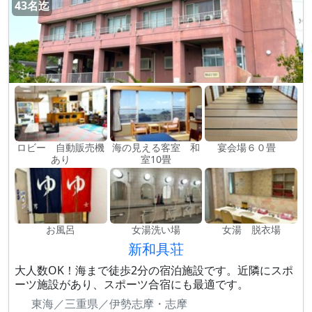
43名迄
ロビー 自動販売機
海の見える客室 和
宴会場６０畳
あり
室10畳
お風呂
女湯洗い場
女湯 脱衣場
新和具荘
大人数OK！海まで徒歩2分の宿泊施設です。近隣にスポ
ーツ施設があり、スポーツ合宿にも最適です。
東海／三重県／伊勢志摩・志摩