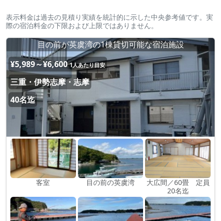
表示料金は過去の見積り実績を統計的に示した中央参考値です。実
際の宿泊料金の下限および上限ではありません。
目の前が英虞湾の1棟貸切可能な宿泊施設
¥5,989～¥6,600
1人あたり目安
三重・伊勢志摩・志摩
40名迄
客室
目の前の英虞湾
大広間／60畳 定員
20名迄