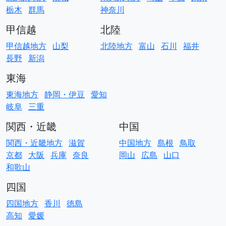
栃木
群馬
神奈川
甲信越
北陸
甲信越地方
山梨
北陸地方
富山
石川
福井
長野
新潟
東海
東海地方
静岡・伊豆
愛知
岐阜
三重
関西・近畿
中国
関西・近畿地方
滋賀
中国地方
島根
鳥取
京都
大阪
兵庫
奈良
岡山
広島
山口
和歌山
四国
四国地方
香川
徳島
高知
愛媛