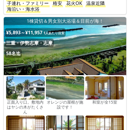
子連れ・ファミリー
格安
花火OK
温泉近隣
海沿い・海水浴
1棟貸切＆男女別大浴場＆目前が海！
¥5,893～¥11,957
1人あたり目安
三重・伊勢志摩・志摩
58名迄
正面入り口。敷地内
オレンジの屋根が施
和室が全15室
はヤシの木がたくさ
設です！
ん