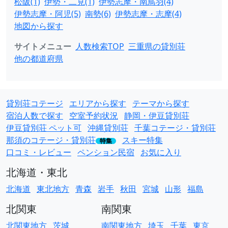
松阪(1)
伊勢・二見(1)
伊勢志摩・南鳥羽(4)
伊勢志摩・阿児(5)
南勢(6)
伊勢志摩・志摩(4)
地図から探す
サイトメニュー
人数検索TOP
三重県の貸別荘
他の都道府県
貸別荘コテージ
エリアから探す
テーマから探す
宿泊人数で探す
空室予約状況
静岡・伊豆貸別荘
伊豆貸別荘 ペット可
沖縄貸別荘
千葉コテージ・貸別荘
那須のコテージ・貸別荘
スキー特集
特集
口コミ・レビュー
ペンション民宿
お気に入り
北海道・東北
北海道
東北地方
青森
岩手
秋田
宮城
山形
福島
北関東
南関東
北関東地方
茨城
南関東地方
埼玉
千葉
東京