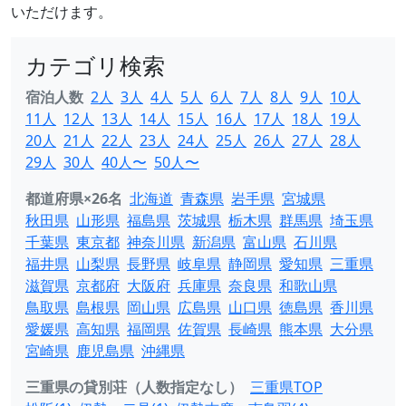
いただけます。
カテゴリ検索
宿泊人数
2人
3人
4人
5人
6人
7人
8人
9人
10人
11人
12人
13人
14人
15人
16人
17人
18人
19人
20人
21人
22人
23人
24人
25人
26人
27人
28人
29人
30人
40人〜
50人〜
都道府県×26名
北海道
青森県
岩手県
宮城県
秋田県
山形県
福島県
茨城県
栃木県
群馬県
埼玉県
千葉県
東京都
神奈川県
新潟県
富山県
石川県
福井県
山梨県
長野県
岐阜県
静岡県
愛知県
三重県
滋賀県
京都府
大阪府
兵庫県
奈良県
和歌山県
鳥取県
島根県
岡山県
広島県
山口県
徳島県
香川県
愛媛県
高知県
福岡県
佐賀県
長崎県
熊本県
大分県
宮崎県
鹿児島県
沖縄県
三重県の貸別荘（人数指定なし）
三重県TOP