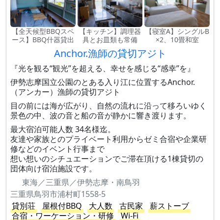
【全天候型BBQスペ
【キッチン】調理器
【寝室A】シングルB
ース】BBQ什器貸出
具とお皿類も常備
×2、10畳和室
Anchor.漁師の貸切アジト
『光を観る“観光”を超える、幸せを感じる“感幸”を』
伊勢志摩国立公園のとある入り江に位置するAnchor.
（アンカー）漁師の貸切アジト
目の前には海が広がり、自然の流れに沿って移ろいゆく
景色の中、波の音と船の音が静かに響き渡ります。
最大宿泊可能人数 34名様迄。
友達や家族とのプライベート利用からゼミ合宿や企業研
修などのイベント行事まで
想い想いのシチュエーションでご滞在頂ける1棟貸切の
団体向け宿泊施設です。
東海／三重県／伊勢志摩・南鳥羽
三重県鳥羽市浦村町1558-5
貸別荘
屋根付BBQ
大人数
古民家
薪ストーブ
合宿・ワーケーション・研修
Wi-Fi