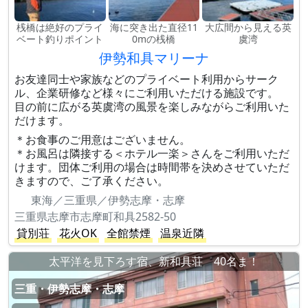
桟橋は絶好のプライ
海に突き出た直径11
大広間から見える英
ベート釣りポイント
0mの桟橋
虞湾
伊勢和具マリーナ
お友達同士や家族などのプライベート利用からサーク
ル、企業研修など様々にご利用いただける施設です。
目の前に広がる英虞湾の風景を楽しみながらご利用いた
だけます。
＊お食事のご用意はございません。
＊お風呂は隣接する＜ホテル一楽＞さんをご利用いただ
けます。団体ご利用の場合は時間帯を決めさせていただ
きますので、ご了承ください。
東海／三重県／伊勢志摩・志摩
三重県志摩市志摩町和具2582-50
貸別荘
花火OK
全館禁煙
温泉近隣
太平洋を見下ろす宿、新和具荘 40名ま！
三重・伊勢志摩・志摩