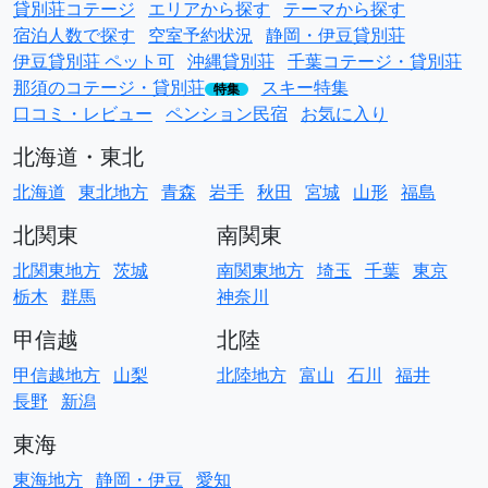
貸別荘コテージ
エリアから探す
テーマから探す
宿泊人数で探す
空室予約状況
静岡・伊豆貸別荘
伊豆貸別荘 ペット可
沖縄貸別荘
千葉コテージ・貸別荘
那須のコテージ・貸別荘
スキー特集
特集
口コミ・レビュー
ペンション民宿
お気に入り
北海道・東北
北海道
東北地方
青森
岩手
秋田
宮城
山形
福島
北関東
南関東
北関東地方
茨城
南関東地方
埼玉
千葉
東京
栃木
群馬
神奈川
甲信越
北陸
甲信越地方
山梨
北陸地方
富山
石川
福井
長野
新潟
東海
東海地方
静岡・伊豆
愛知