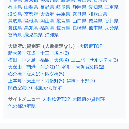
千葉県
東京都
神奈川県
新潟県
富山県
石川県
福井県
山梨県
長野県
岐阜県
静岡県
愛知県
三重県
滋賀県
京都府
大阪府
兵庫県
奈良県
和歌山県
鳥取県
島根県
岡山県
広島県
山口県
徳島県
香川県
愛媛県
高知県
福岡県
佐賀県
長崎県
熊本県
大分県
宮崎県
鹿児島県
沖縄県
大阪府の貸別荘（人数指定なし）
大阪府TOP
新大阪・江坂・十三・塚本(3)
梅田・中之島・福島・天満(4)
ユニバーサルシティ(3)
天保山・南港・住之江(1)
谷町・大阪城公園(2)
心斎橋・なんば・四ツ橋(5)
上本町・天王寺・阿倍野(5)
鶴橋・平野(2)
関西空港(3)
地図から探す
サイトメニュー
人数検索TOP
大阪府の貸別荘
他の都道府県