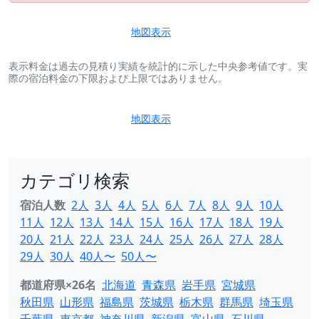
地図表示
表示料金は過去の見積り実績を統計的に示した中央参考値です。実
際の宿泊料金の下限および上限ではありません。
地図表示
カテゴリ検索
宿泊人数
2人
3人
4人
5人
6人
7人
8人
9人
10人
11人
12人
13人
14人
15人
16人
17人
18人
19人
20人
21人
22人
23人
24人
25人
26人
27人
28人
29人
30人
40人〜
50人〜
都道府県×26名
北海道
青森県
岩手県
宮城県
秋田県
山形県
福島県
茨城県
栃木県
群馬県
埼玉県