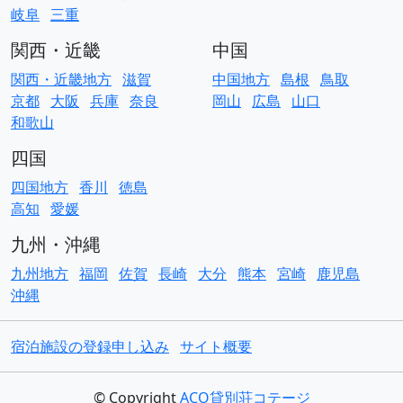
岐阜
三重
関西・近畿
中国
関西・近畿地方
滋賀
中国地方
島根
鳥取
京都
大阪
兵庫
奈良
岡山
広島
山口
和歌山
四国
四国地方
香川
徳島
高知
愛媛
九州・沖縄
九州地方
福岡
佐賀
長崎
大分
熊本
宮崎
鹿児島
沖縄
宿泊施設の登録申し込み
サイト概要
© Copyright
ACO貸別荘コテージ