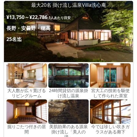
最大20名 掛け流し温泉Villa洗心庵
¥13,750～¥22,786
1人あたり目安
長野・安曇野・穂高
25名迄
大人数が広々寛げる
24時間貸切の源泉掛
宮大工の技術を駆使
リビングルーム
け流し温泉
して作られた茶室
掘りごたつ付きの居
美肌効果のある源泉
今では珍しい吹きガ
間
掛け流し「美人の
ラスがある廊下
湯」