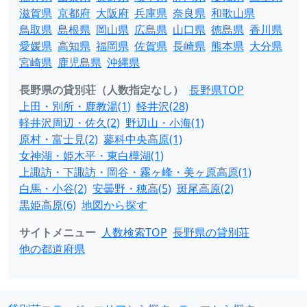
滋賀県
京都府
大阪府
兵庫県
奈良県
和歌山県
鳥取県
島根県
岡山県
広島県
山口県
徳島県
香川県
愛媛県
高知県
福岡県
佐賀県
長崎県
熊本県
大分県
宮崎県
鹿児島県
沖縄県
長野県の貸別荘（人数指定なし）
長野県TOP
上田・別所・鹿教湯(1)
軽井沢(28)
軽井沢周辺・佐久(2)
野辺山・小海(1)
原村・富士見(2)
蓼科中央高原(1)
女神湖・姫木平・東白樺湖(1)
上諏訪・下諏訪・岡谷・霧ヶ峰・美ヶ原高原(1)
白馬・小谷(2)
安曇野・穂高(5)
斑尾高原(2)
黒姫高原(6)
地図から探す
サイトメニュー
人数検索TOP
長野県の貸別荘
他の都道府県