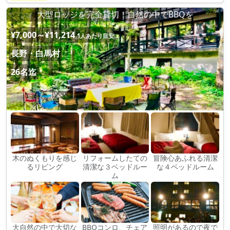
大型ロッジを完全貸切！自然の中でBBQを
¥7,000～¥11,214
1人あたり目安
長野・白馬村
26名迄
木のぬくもりを感じ
リフォームしたての
冒険心あふれる清潔
るリビング
清潔な３ベッドルー
な４ベッドルーム
ム
大自然の中で大切な
BBQコンロ、チェア
照明があるので夜で