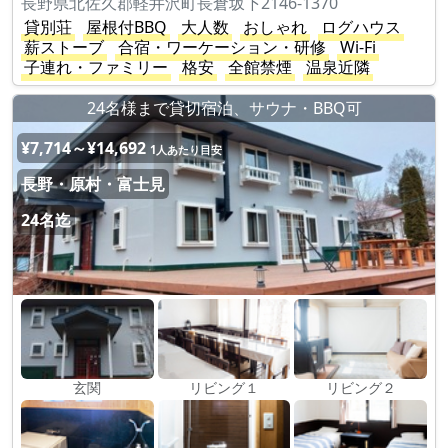
長野県北佐久郡軽井沢町長倉坂下2146-1370
貸別荘
屋根付BBQ
大人数
おしゃれ
ログハウス
薪ストーブ
合宿・ワーケーション・研修
Wi-Fi
子連れ・ファミリー
格安
全館禁煙
温泉近隣
24名様まで貸切宿泊、サウナ・BBQ可
¥7,714～¥14,692
1人あたり目安
長野・原村・富士見
24名迄
玄関
リビング１
リビング２