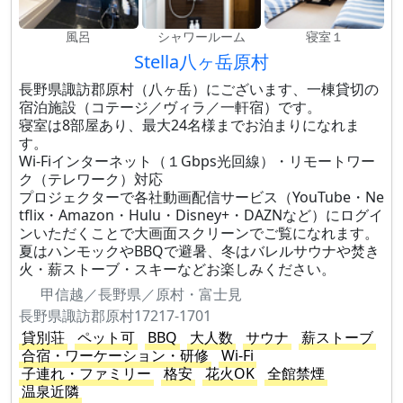
風呂
シャワールーム
寝室１
Stella八ヶ岳原村
長野県諏訪郡原村（八ヶ岳）にございます、一棟貸切の
宿泊施設（コテージ／ヴィラ／一軒宿）です。
寝室は8部屋あり、最大24名様までお泊まりになれま
す。
Wi-Fiインターネット（１Gbps光回線）・リモートワー
ク（テレワーク）対応
プロジェクターで各社動画配信サービス（YouTube・Ne
tflix・Amazon・Hulu・Disney+・DAZNなど）にログイ
ンいただくことで大画面スクリーンでご覧になれます。
夏はハンモックやBBQで避暑、冬はバレルサウナや焚き
火・薪ストーブ・スキーなどお楽しみください。
甲信越／長野県／原村・富士見
長野県諏訪郡原村17217-1701
貸別荘
ペット可
BBQ
大人数
サウナ
薪ストーブ
合宿・ワーケーション・研修
Wi-Fi
子連れ・ファミリー
格安
花火OK
全館禁煙
温泉近隣