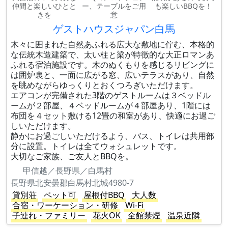
仲間と楽しいひとと
ー、テーブルをご用
も楽しいBBQを！
きを
意
ゲストハウスジャパン白馬
木々に囲まれた自然あふれる広大な敷地に佇む、本格的
な伝統木造建築で、太い柱と梁が特徴的な大正ロマンあ
ふれる宿泊施設です。木のぬくもりを感じるリビングに
は囲炉裏と、一面に広がる窓、広いテラスがあり、自然
を眺めながらゆっくりとおくつろぎいただけます。
エアコンが完備された3階のゲストルームは３ベッドル
ームが２部屋、４ベッドルームが４部屋あり、1階には
布団を４セット敷ける12畳の和室があり、快適にお過ご
しいただけます。
静かにお過ごしいただけるよう、バス、トイレは共用部
分に設置。トイレは全てウォシュレットです。
大切なご家族、ご友人とBBQを。
甲信越／長野県／白馬村
長野県北安曇郡白馬村北城4980-7
貸別荘
ペット可
屋根付BBQ
大人数
合宿・ワーケーション・研修
Wi-Fi
子連れ・ファミリー
花火OK
全館禁煙
温泉近隣