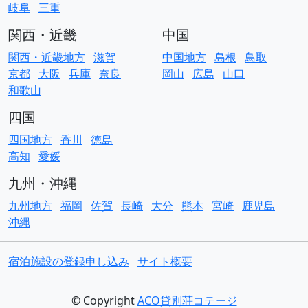
岐阜
三重
関西・近畿
中国
関西・近畿地方
滋賀
中国地方
島根
鳥取
京都
大阪
兵庫
奈良
岡山
広島
山口
和歌山
四国
四国地方
香川
徳島
高知
愛媛
九州・沖縄
九州地方
福岡
佐賀
長崎
大分
熊本
宮崎
鹿児島
沖縄
宿泊施設の登録申し込み
サイト概要
© Copyright
ACO貸別荘コテージ