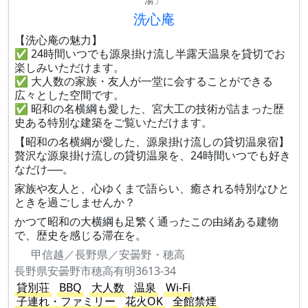
洗心庵
【洗心庵の魅力】
✅ 24時間いつでも源泉掛け流し半露天温泉を貸切でお
楽しみいただけます。
✅ 大人数の家族・友人が一堂に会することができる
広々とした空間です。
✅ 昭和の名横綱も愛した、宮大工の技術が詰まった歴
史ある特別な建築をご覧いただけます。
【昭和の名横綱が愛した、源泉掛け流しの貸切温泉宿】
贅沢な源泉掛け流しの貸切温泉を、24時間いつでも好き
なだけ──。
家族や友人と、心ゆくまで語らい、癒される特別なひと
ときを過ごしませんか？
かつて昭和の大横綱も足繁く通ったこの由緒ある建物
で、歴史を感じる滞在を。
甲信越／長野県／安曇野・穂高
長野県安曇野市穂高有明3613-34
貸別荘
BBQ
大人数
温泉
Wi-Fi
子連れ・ファミリー
花火OK
全館禁煙