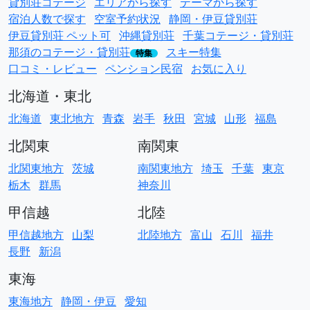
貸別荘コテージ
エリアから探す
テーマから探す
宿泊人数で探す
空室予約状況
静岡・伊豆貸別荘
伊豆貸別荘 ペット可
沖縄貸別荘
千葉コテージ・貸別荘
那須のコテージ・貸別荘
スキー特集
特集
口コミ・レビュー
ペンション民宿
お気に入り
北海道・東北
北海道
東北地方
青森
岩手
秋田
宮城
山形
福島
北関東
南関東
北関東地方
茨城
南関東地方
埼玉
千葉
東京
栃木
群馬
神奈川
甲信越
北陸
甲信越地方
山梨
北陸地方
富山
石川
福井
長野
新潟
東海
東海地方
静岡・伊豆
愛知