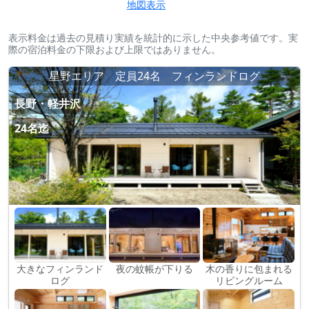
地図表示
表示料金は過去の見積り実績を統計的に示した中央参考値です。実
際の宿泊料金の下限および上限ではありません。
星野エリア 定員24名 フィンランドログ
長野・軽井沢
24名迄
大きなフィンランド
夜の蚊帳が下りる
木の香りに包まれる
ログ
リビングルーム