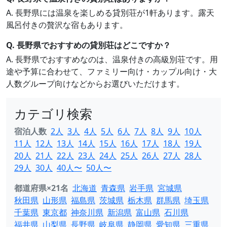
A. 長野県には温泉を楽しめる貸別荘が1軒あります。露天
風呂付きの贅沢な宿もあります。
Q. 長野県でおすすめの貸別荘はどこですか？
A. 長野県でおすすめなのは、温泉付きの高級別荘です。用
途や予算に合わせて、ファミリー向け・カップル向け・大
人数グループ向けなどからお選びいただけます。
カテゴリ検索
宿泊人数
2人
3人
4人
5人
6人
7人
8人
9人
10人
11人
12人
13人
14人
15人
16人
17人
18人
19人
20人
21人
22人
23人
24人
25人
26人
27人
28人
29人
30人
40人〜
50人〜
都道府県×21名
北海道
青森県
岩手県
宮城県
秋田県
山形県
福島県
茨城県
栃木県
群馬県
埼玉県
千葉県
東京都
神奈川県
新潟県
富山県
石川県
福井県
山梨県
長野県
岐阜県
静岡県
愛知県
三重県