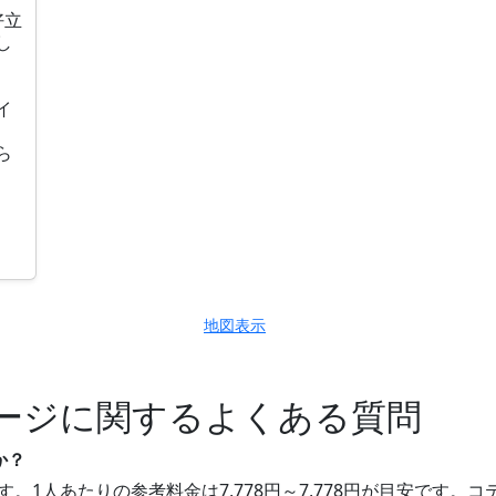
好立
し
、
イ
ら
地図表示
ージに関するよくある質問
か？
す。1人あたりの参考料金は7,778円～7,778円が目安です