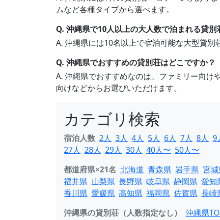
ムなど各種タイプから選べます。
Q. 沖縄県で10人以上の大人数で泊まれる貸
A. 沖縄県には10名以上で宿泊可能な大型貸
Q. 沖縄県でおすすめの貸別荘はどこですか？
A. 沖縄県でおすすめなのは、ファミリー向
向けなどからお選びいただけます。
カテゴリ検索
宿泊人数
2人
3人
4人
5人
6人
7人
8人
9
27人
28人
29人
30人
40人〜
50人〜
都道府県×21名
北海道
青森県
岩手県
宮城
福井県
山梨県
長野県
岐阜県
静岡県
愛知
香川県
愛媛県
高知県
福岡県
佐賀県
長崎
沖縄県の貸別荘（人数指定なし）
沖縄県TO