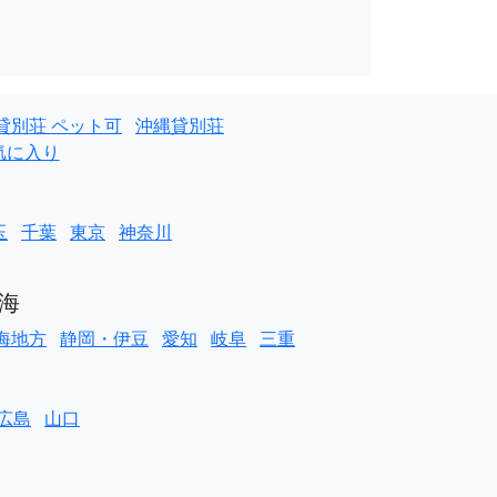
貸別荘 ペット可
沖縄貸別荘
気に入り
玉
千葉
東京
神奈川
海
海地方
静岡・伊豆
愛知
岐阜
三重
広島
山口