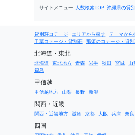
サイトメニュー
人数検索TOP
沖縄県の貸
貸別荘コテージ
エリアから探す
テーマから
千葉コテージ・貸別荘
那須のコテージ・貸別
北海道・東北
北海道
東北地方
青森
岩手
秋田
宮城
山
福島
甲信越
甲信越地方
山梨
長野
新潟
関西・近畿
関西・近畿地方
滋賀
京都
大阪
兵庫
奈良
四国