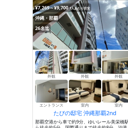
¥7,269～¥9,700
1人あたり目安
沖縄・那覇
26名迄
外観
外観
外観
エントランス
室内
室内
たびの邸宅 沖縄那覇2nd
那覇空港から車で約9分、ゆいレール美栄橋
ら徒歩約5分、国際通りまで徒歩約8分、泊港