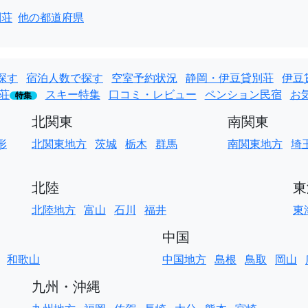
別荘
他の都道府県
探す
宿泊人数で探す
空室予約状況
静岡・伊豆貸別荘
伊豆
荘
スキー特集
口コミ・レビュー
ペンション民宿
お
特集
北関東
南関東
形
北関東地方
茨城
栃木
群馬
南関東地方
埼
北陸
東
北陸地方
富山
石川
福井
東
中国
和歌山
中国地方
島根
鳥取
岡山
九州・沖縄