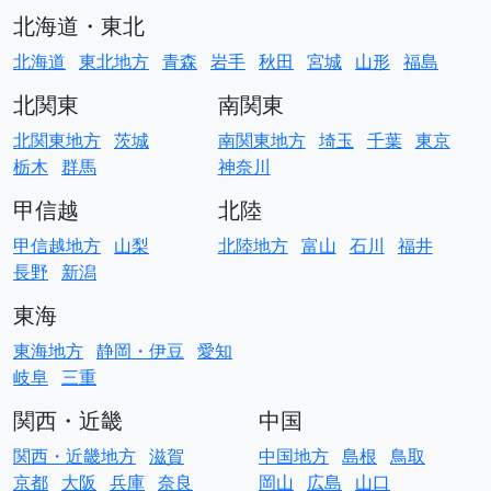
北海道・東北
北海道
東北地方
青森
岩手
秋田
宮城
山形
福島
北関東
南関東
北関東地方
茨城
南関東地方
埼玉
千葉
東京
栃木
群馬
神奈川
甲信越
北陸
甲信越地方
山梨
北陸地方
富山
石川
福井
長野
新潟
東海
東海地方
静岡・伊豆
愛知
岐阜
三重
関西・近畿
中国
関西・近畿地方
滋賀
中国地方
島根
鳥取
京都
大阪
兵庫
奈良
岡山
広島
山口