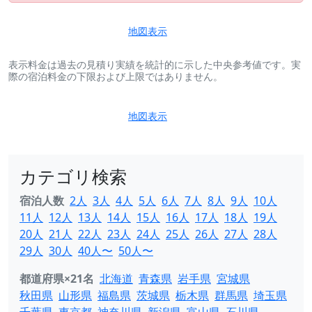
地図表示
表示料金は過去の見積り実績を統計的に示した中央参考値です。実
際の宿泊料金の下限および上限ではありません。
地図表示
カテゴリ検索
宿泊人数
2人
3人
4人
5人
6人
7人
8人
9人
10人
11人
12人
13人
14人
15人
16人
17人
18人
19人
20人
21人
22人
23人
24人
25人
26人
27人
28人
29人
30人
40人〜
50人〜
都道府県×21名
北海道
青森県
岩手県
宮城県
秋田県
山形県
福島県
茨城県
栃木県
群馬県
埼玉県