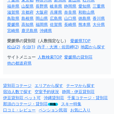
千葉県
東京都
神奈川県
新潟県
富山県
石川県
福井県
山梨県
長野県
岐阜県
静岡県
愛知県
三重県
滋賀県
京都府
大阪府
兵庫県
奈良県
和歌山県
鳥取県
島根県
岡山県
広島県
山口県
徳島県
香川県
愛媛県
高知県
福岡県
佐賀県
長崎県
熊本県
大分県
宮崎県
鹿児島県
沖縄県
愛媛県の貸別荘（人数指定なし）
愛媛県TOP
松山(2)
今治(1)
内子・大洲・佐田岬(2)
地図から探す
サイトメニュー
人数検索TOP
愛媛県の貸別荘
他の都道府県
貸別荘コテージ
エリアから探す
テーマから探す
宿泊人数で探す
空室予約状況
静岡・伊豆貸別荘
伊豆貸別荘 ペット可
沖縄貸別荘
千葉コテージ・貸別荘
那須のコテージ・貸別荘
スキー特集
特集
口コミ・レビュー
ペンション民宿
お気に入り