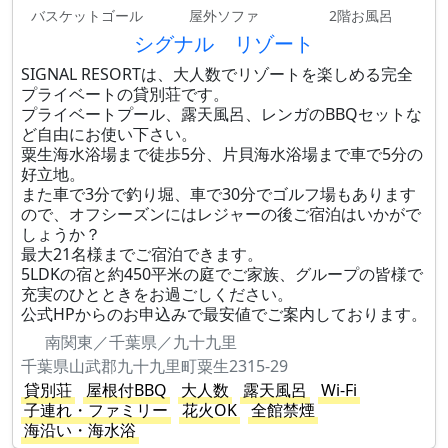
バスケットゴール
屋外ソファ
2階お風呂
シグナル リゾート
SIGNAL RESORTは、大人数でリゾートを楽しめる完全
プライベートの貸別荘です。
プライベートプール、露天風呂、レンガのBBQセットな
ど自由にお使い下さい。
粟生海水浴場まで徒歩5分、片貝海水浴場まで車で5分の
好立地。
また車で3分で釣り堀、車で30分でゴルフ場もあります
ので、オフシーズンにはレジャーの後ご宿泊はいかがで
しょうか？
最大21名様までご宿泊できます。
5LDKの宿と約450平米の庭でご家族、グループの皆様で
充実のひとときをお過ごしください。
公式HPからのお申込みで最安値でご案内しております。
南関東／千葉県／九十九里
千葉県山武郡九十九里町粟生2315-29
貸別荘
屋根付BBQ
大人数
露天風呂
Wi-Fi
子連れ・ファミリー
花火OK
全館禁煙
海沿い・海水浴