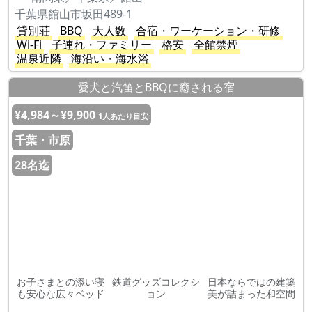
千葉県館山市坂田489-1
貸別荘
BBQ
大人数
合宿・ワーケーション・研修
Wi-Fi
子連れ・ファミリー
格安
全館禁煙
温泉近隣
海沿い・海水浴
愛犬と汽笛とBBQに癒される宿
¥4,984～¥9,900
1人あたり目安
千葉・市原
28名迄
お子さまとの添い寝
鉄道グッズコレクシ
日本ならではの建築
も安心な広々ベッド
ョン
美が詰まった和空間