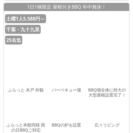
1日1棟限定 屋根付きBBQ 年中無休！
土曜1人5,588円～
千葉・九十九里
25名迄
ふらっと 木戸 外観
バーベキュー場
BBQ場全体に特大の
大型屋根設置完了！
ふらっと本館同様 雨
BBQの炉を設置
広々リビング
の日BBQご対応