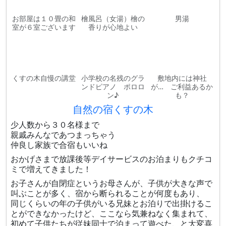
お部屋は１０畳の和
檜風呂（女湯）檜の
男湯
室が６室ございます
香りが心地よい
くすの木自慢の講堂
小学校の名残のグラ
敷地内には神社
ンドピアノ ポロロ
が… ご利益あるか
ン♪
も？
自然の宿くすの木
少人数から３０名様まで
親戚みんなであつまっちゃう
仲良し家族で合宿もいいね
おかげさまで放課後等デイサービスのお泊まりもクチコ
ミで増えてきました！
お子さんが自閉症というお母さんが、子供が大きな声で
叫ぶことが多く、宿から断られることが何度もあり、
同じくらいの年の子供がいる兄妹とお泊りで出掛けるこ
とができなかったけど、ここなら気兼ねなく集まれて、
初めて子供たちが従妹同士で泊まって遊べた、と大変喜