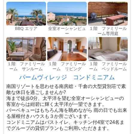
BBQ エリア
全室オーシャンビュ
１階 ファミリール
ー
ーム専用庭
１階 ファミリール
１階 ファミリール
１階 ファミリール
ーム サンルーム
ーム リビング
ーム ベッドルーム
パームヴィレッジ コンドミニアム
南国リゾートを思わせる南房総・千倉の大型貸別荘で素
敵な休日を過ごしませんか?
海まで徒歩0分、太平洋を望む全室オーシャンビューの
客室からは紺碧に輝く太平洋が一望できます。
バーベキューはもちろん海を眺めながら 雨の日でも出来
る屋根付きハウスも３か所ございます。
コンドミニアムはバストイレ、キッチン付4室で24名ま
でグループの貸切プランもご利用いただきます。