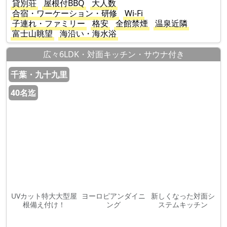
貸別荘
屋根付BBQ
大人数
合宿・ワーケーション・研修
Wi-Fi
子連れ・ファミリー
格安
全館禁煙
温泉近隣
富士山眺望
海沿い・海水浴
広々6LDK・対面キッチン・サウナ付き
千葉・九十九里
40名迄
UVカット特大大型屋
ヨーロピアンダイニ
新しくなった対面シ
根備え付け！
ング
ステムキッチン