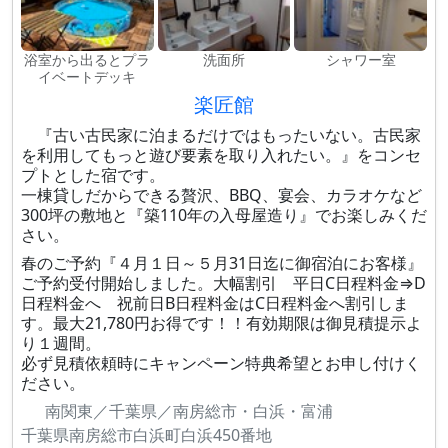
浴室から出るとプラ
洗面所
シャワー室
イベートデッキ
楽匠館
『古い古民家に泊まるだけではもったいない。古民家
を利用してもっと遊び要素を取り入れたい。』をコンセ
プトとした宿です。
一棟貸しだからできる贅沢、BBQ、宴会、カラオケなど
300坪の敷地と『築110年の入母屋造り』でお楽しみくだ
さい。
春のご予約『４月１日～５月31日迄に御宿泊にお客様』
ご予約受付開始しました。大幅割引 平日C日程料金⇒D
日程料金へ 祝前日B日程料金はC日程料金へ割引しま
す。最大21,780円お得です！！有効期限は御見積提示よ
り１週間。
必ず見積依頼時にキャンペーン特典希望とお申し付けく
ださい。
南関東／千葉県／南房総市・白浜・富浦
千葉県南房総市白浜町白浜450番地