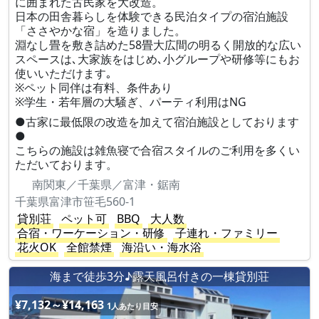
に囲まれた古民家を大改造。
日本の田舎暮らしを体験できる民泊タイプの宿泊施設
「ささやかな宿」を造りました。
淵なし畳を敷き詰めた58畳大広間の明るく開放的な広い
スペースは､大家族をはじめ､小グループや研修等にもお
使いいただけます｡
※ペット同伴は有料、条件あり
※学生・若年層の大騒ぎ、パーティ利用はNG
●古家に最低限の改造を加えて宿泊施設としております
●
こちらの施設は雑魚寝で合宿スタイルのご利用を多くい
ただいております。
南関東／千葉県／富津・鋸南
千葉県富津市笹毛560-1
貸別荘
ペット可
BBQ
大人数
合宿・ワーケーション・研修
子連れ・ファミリー
花火OK
全館禁煙
海沿い・海水浴
海まで徒歩3分♪露天風呂付きの一棟貸別荘
¥7,132～¥14,163
1人あたり目安