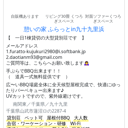
自販機あります
リビング30畳 くつろ
対面ソファーくつろ
ぎスペース
ぎスペース
憩いの家 ふらっとin九十九里浜
【 一日1棟貸切の大型貸別荘です 】
メールアドレス
1.furatto-kujukuri2980@i.softbank.jp
2.daotianm93@gmail.com
ご質問等は、こちらへお願い致します🙇‍♀️
手ぶらでBBQ出来ます！！
（ 道具一式無料提供です ）
広〜いBBQ場庭全体に全天候型屋根完成で、快適にゆっ
たりバーベキュー出来ます♪
UVカットですので、紫外線避けです。
南関東／千葉県／九十九里
千葉県山武市蓮沼ロの2287-4
貸別荘
ペット可
屋根付BBQ
大人数
合宿・ワーケーション・研修
Wi-Fi