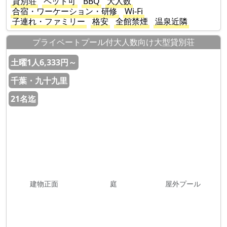
貸別荘
ペット可
BBQ
大人数
合宿・ワーケーション・研修
Wi-Fi
子連れ・ファミリー
格安
全館禁煙
温泉近隣
プライベートプール付大人数向け大型貸別荘
土曜1人6,333円～
千葉・九十九里
21名迄
建物正面
庭
屋外プール