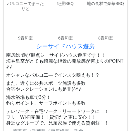
バルコニーでまった
絶景BBQ
地の食材で豪華BBQ
りと
9畳和室
6畳和室
8畳和室
シーサイドハウス遊房
南房総 遊び拠点シーサイドハウス遊房です！！
海や星空がとても綺麗な絶景の開放感が何よりのPOINT
♪♪
オシャレなバルコ二―でインスタ映えも！？
また、近くに公共スポーツ施設も多数！
合宿やレクレーションにも是非(^^♪
海水浴場も車で3分！
釣りポイント、サーフポイントも多数
テレワーク・在宅ワーク・リモートワークに！！
フリーWi-Fi完備！！貸切だと更に安心！！
身近なグループで、兄弟家族で使える貸別荘！！