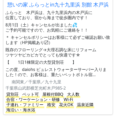
憩いの家 ふらっとin九十九里浜 別館 木戸浜
ふらっと 木戸浜は、九十九里浜内の木戸浜に
位置しており、宿から海まで徒歩圏内です！
8月1日（土）キャンセルが出ました💦
ご予約可能ですので、お気軽にご連絡を！！
＊ キャンセルポリシーはお客様にて必ずご確認お願い致
します（HP掲載あり〼）
既存のフローリング→大理石調な床にリフォーム
ツヤツヤピカピカでとっても快適です☆
【 1日1棟限定の大型貸別荘 】
この度、daiohs ピュレストウォーターサーバー入りま
した！ので、お客様は、重たいペットボトル宿…
南関東／千葉県／九十九里
千葉県山武郡横芝光町木戸985-2
貸別荘
ペット可
屋根付BBQ
大人数
合宿・ワーケーション・研修
Wi-Fi
子連れ・ファミリー
格安
花火OK
温泉近隣
海沿い・海水浴