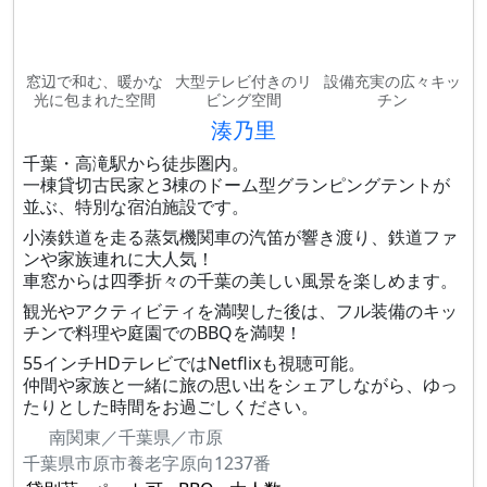
窓辺で和む、暖かな
大型テレビ付きのリ
設備充実の広々キッ
光に包まれた空間
ビング空間
チン
湊乃里
千葉・高滝駅から徒歩圏内。
一棟貸切古民家と3棟のドーム型グランピングテントが
並ぶ、特別な宿泊施設です。
小湊鉄道を走る蒸気機関車の汽笛が響き渡り、鉄道ファ
ンや家族連れに大人気！
車窓からは四季折々の千葉の美しい風景を楽しめます。
観光やアクティビティを満喫した後は、フル装備のキッ
チンで料理や庭園でのBBQを満喫！
55インチHDテレビではNetflixも視聴可能。
仲間や家族と一緒に旅の思い出をシェアしながら、ゆっ
たりとした時間をお過ごしください。
南関東／千葉県／市原
千葉県市原市養老字原向1237番