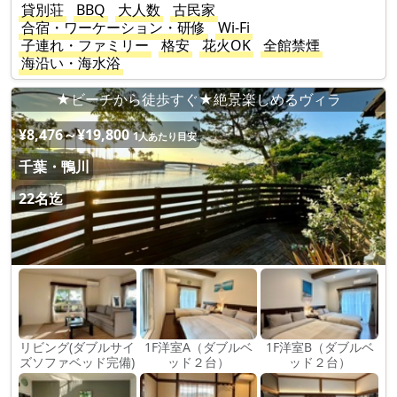
貸別荘
BBQ
大人数
古民家
合宿・ワーケーション・研修
Wi-Fi
子連れ・ファミリー
格安
花火OK
全館禁煙
海沿い・海水浴
★ビーチから徒歩すぐ★絶景楽しめるヴィラ
¥8,476～¥19,800
1人あたり目安
千葉・鴨川
22名迄
リビング(ダブルサイ
1F洋室A（ダブルベ
1F洋室B（ダブルベ
ズソファベッド完備)
ッド２台）
ッド２台）