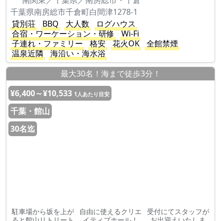
南関東／千葉県／南房総市・千倉
千葉県南房総市千倉町白間津1278-1
貸別荘
BBQ
大人数
ログハウス
合宿・ワーケーション・研修
Wi-Fi
子連れ・ファミリー
格安
花火OK
全館禁煙
温泉近隣
海沿い・海水浴
最大30名！海まで徒歩3分！
¥6,400～¥10,533
1人あたり目安
千葉・館山
30名迄
駐車場から坂を上が
自由に使えるクリエ
受付にてスタッフが
ると館山リトリート
イティブホール！
お出迎えいたしま