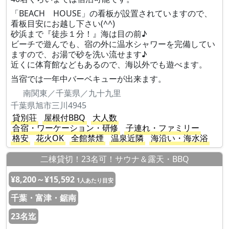
「BEACH HOUSE」の看板が設置されていますので、
看板目安にお越し下さい(^^)
砂浜まで『徒歩１分！』海は目の前♪
ビーチで遊んでも、宿の外に温水シャワーを完備してい
ますので、お湯で砂を洗い流せます♪
近くに体育館などもあるので、海以外でも遊べます。
当宿では一年中バーベキューが出来ます。
南関東／千葉県／九十九里
千葉県旭市三川4945
貸別荘
屋根付BBQ
大人数
合宿・ワーケーション・研修
子連れ・ファミリー
格安
花火OK
全館禁煙
温泉近隣
海沿い・海水浴
二棟貸切！23名可！サウナ＆露天・BBQ
¥8,200～¥15,592
1人あたり目安
千葉・富津・鋸南
23名迄