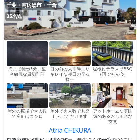
千葉・南房総市・千倉
25名迄
海まで徒歩3分、星
目の前の太平洋より
屋根付テラスでBBQ
空綺麗な貸切別荘
キレイな朝日の昇る
（雨でも安心）
様子
屋外の広場で大人数
屋外で大人数でも楽
アットホームな雰囲
で炭BBQコンロ
しみいただけます
気のあるおしゃれな
玄関
Atria CHIKURA
複数家族や3世代・4世代旅行、学生さんの合宿などにお