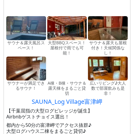
サウナ＆露天風呂ス
大型BBQスペース！
サウナ＆露天も屋根
ペース！
屋根付で雨でも可
付き！天候関係な
能！
し！
サウナーが満足でき
A棟・B棟・サウナ＆
広いリビング♪大人
るサウナ！
露天棟をまるごと貸
数で部屋飲みも是
切
非！
SAUNA_Log Village富津岬
【千葉屈指の大型ログビレッジが誕生】
Airbnbゲストチョイス選出！
都内から50分の富津岬でアクセス抜群♪
大型ログハウス二棟をまるごと貸切♪