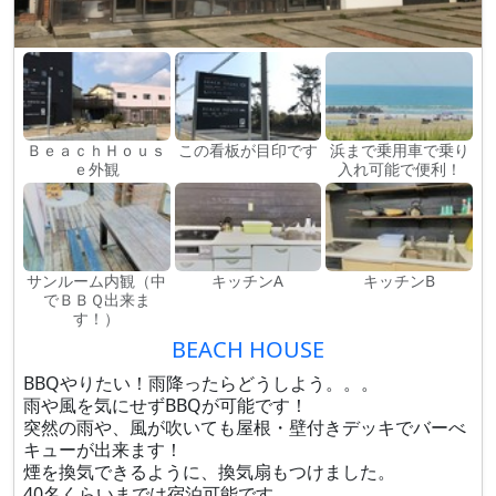
ＢｅａｃｈＨｏｕｓ
この看板が目印です
浜まで乗用車で乗り
ｅ外観
入れ可能で便利！
サンルーム内観（中
キッチンA
キッチンB
でＢＢＱ出来ま
す！）
BEACH HOUSE
BBQやりたい！雨降ったらどうしよう。。。
雨や風を気にせずBBQが可能です！
突然の雨や、風が吹いても屋根・壁付きデッキでバーべ
キューが出来ます！
煙を換気できるように、換気扇もつけました。
40名くらいまでは宿泊可能です。