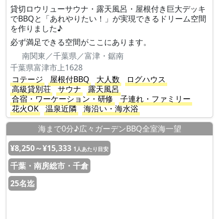
貸切ロウリューサウナ・露天風呂・屋根付き巨大デッキ
でBBQと「あれやりたい！」が実現できるドリーム空間
を作りました♪
必ず満足できる空間がここにあります。
南関東／千葉県／富津・鋸南
千葉県富津市上1628
コテージ
屋根付BBQ
大人数
ログハウス
高級貸別荘
サウナ
露天風呂
合宿・ワーケーション・研修
子連れ・ファミリー
花火OK
温泉近隣
海沿い・海水浴
海まで0分♪広々ガーデンBBQ全室海一望
¥8,250～¥15,333
1人あたり目安
千葉・南房総市・千倉
25名迄