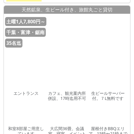
天然鉱泉、生ビール付き、旅館丸ごと貸切
土曜1人7,800円～
千葉・富津・鋸南
35名迄
エントランス
カフェ、観光案内所
生ビールサーバー
併設、17時迄用不可
付。７L無料です
和室8部屋ご用意し
大広間36畳。会議
屋根付きBBQエリ
ています
室、寝室、イベント
ア 15時〜21時まで