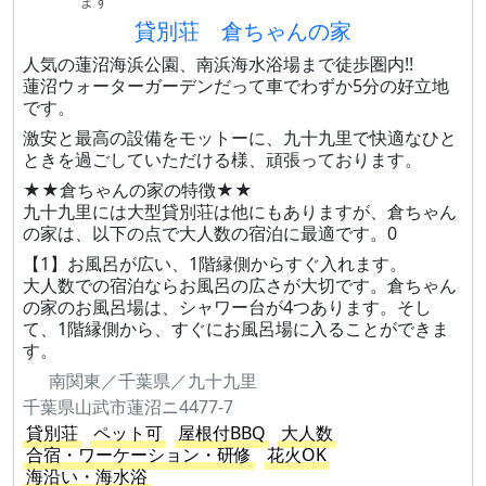
ます
貸別荘 倉ちゃんの家
人気の蓮沼海浜公園、南浜海水浴場まで徒歩圏内!!
蓮沼ウォーターガーデンだって車でわずか5分の好立地
です。
激安と最高の設備をモットーに、九十九里で快適なひと
ときを過ごしていただける様、頑張っております。
★★倉ちゃんの家の特徴★★
九十九里には大型貸別荘は他にもありますが、倉ちゃん
の家は、以下の点で大人数の宿泊に最適です。0
【1】お風呂が広い、1階縁側からすぐ入れます。
大人数での宿泊ならお風呂の広さが大切です。倉ちゃん
の家のお風呂場は、シャワー台が4つあります。そし
て、1階縁側から、すぐにお風呂場に入ることができま
す。
南関東／千葉県／九十九里
千葉県山武市蓮沼ニ4477-7
貸別荘
ペット可
屋根付BBQ
大人数
合宿・ワーケーション・研修
花火OK
海沿い・海水浴