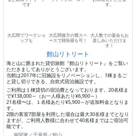
です
す。
大広間でワークショ
大広間後方の畳スペ
大人数での宴会もお
ップも
ースで雑魚寝も可！
楽しみいただけま
す！
館山リトリート
海と山に囲まれた貸切旅館『館山リトリート』をご覧い
ただきましてありがとうございます。
当館は2017年に旧施設をリノベーションし、1棟まるご
と貸し切りできる、自炊式宿泊施設です。
ご利用は１棟貸切の宿泊費となっております。20名様ま
で¥138,000～（お一人様あたり¥6,900～）
21名様〜は、１名様あたり¥5,900～が追加料金となりま
す。
2階の客室7部屋を利用した場合は最大30名様までとなり
ますが、ご利用人数様に合わせて40名様まではご宿泊可
能です。
南関東／千葉県／館山