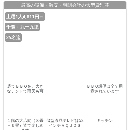
最高の設備・激安・明朗会計の大型貸別荘
土曜1人4,811円～
千葉・九十九里
25名迄
庭でＢＢＱを。大き
ＢＢＱ設備は全て用
なテントで雨天も可
意されています
１階の大広間（８畳
薄型液晶テレビは52
キッチン
＋６畳）皆で楽しめ
インチＡＱＵＯＳ