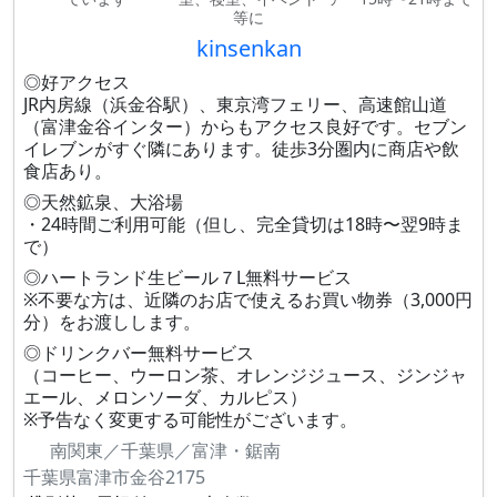
等に
kinsenkan
◎好アクセス
JR内房線（浜金谷駅）、東京湾フェリー、高速館山道
（富津金谷インター）からもアクセス良好です。セブン
イレブンがすぐ隣にあります。徒歩3分圏内に商店や飲
食店あり。
◎天然鉱泉、大浴場
・24時間ご利用可能（但し、完全貸切は18時〜翌9時ま
で）
◎ハートランド生ビール７L無料サービス
※不要な方は、近隣のお店で使えるお買い物券（3,000円
分）をお渡しします。
◎ドリンクバー無料サービス
（コーヒー、ウーロン茶、オレンジジュース、ジンジャ
エール、メロンソーダ、カルピス）
※予告なく変更する可能性がございます。
南関東／千葉県／富津・鋸南
千葉県富津市金谷2175