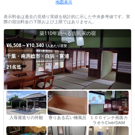
地図表示
表示料金は過去の見積り実績を統計的に示した中央参考値です。実
際の宿泊料金の下限および上限ではありません。
築110年遊べる古民家の宿
¥6,508～¥10,340
1人あたり目安
千葉・南房総市・白浜・富浦
21名迄
入母屋造りの外観
香りある広い檜風呂
１００インチ画面カ
ラオケCiverDAM