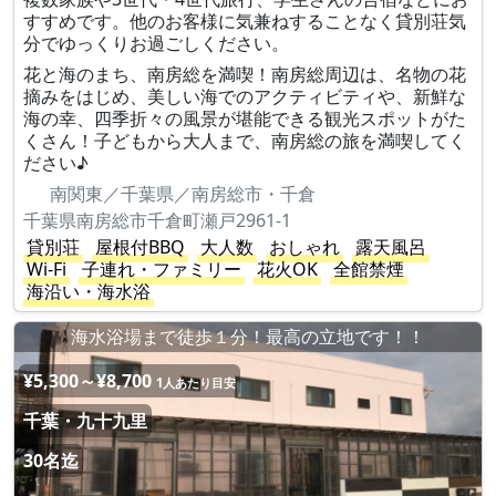
すすめです。他のお客様に気兼ねすることなく貸別荘気
分でゆっくりお過ごしください。
花と海のまち、南房総を満喫！南房総周辺は、名物の花
摘みをはじめ、美しい海でのアクティビティや、新鮮な
海の幸、四季折々の風景が堪能できる観光スポットがた
くさん！子どもから大人まで、南房総の旅を満喫してく
ださい♪
南関東／千葉県／南房総市・千倉
千葉県南房総市千倉町瀬戸2961-1
貸別荘
屋根付BBQ
大人数
おしゃれ
露天風呂
Wi-Fi
子連れ・ファミリー
花火OK
全館禁煙
海沿い・海水浴
海水浴場まで徒歩１分！最高の立地です！！
¥5,300～¥8,700
1人あたり目安
千葉・九十九里
30名迄