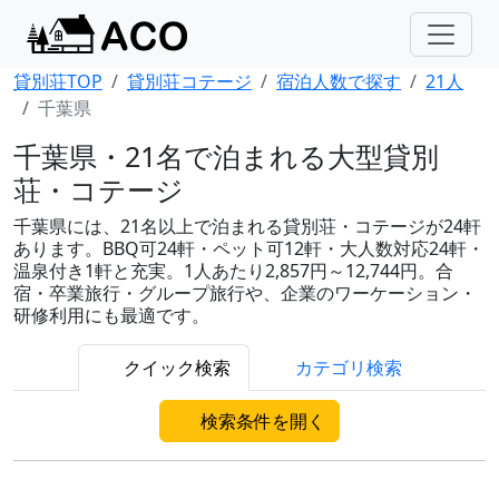
貸別荘TOP
貸別荘コテージ
宿泊人数で探す
21人
千葉県
千葉県・21名で泊まれる大型貸別
荘・コテージ
千葉県には、21名以上で泊まれる貸別荘・コテージが24軒
あります。BBQ可24軒・ペット可12軒・大人数対応24軒・
温泉付き1軒と充実。1人あたり2,857円～12,744円。合
宿・卒業旅行・グループ旅行や、企業のワーケーション・
研修利用にも最適です。
クイック検索
カテゴリ検索
検索条件を開く