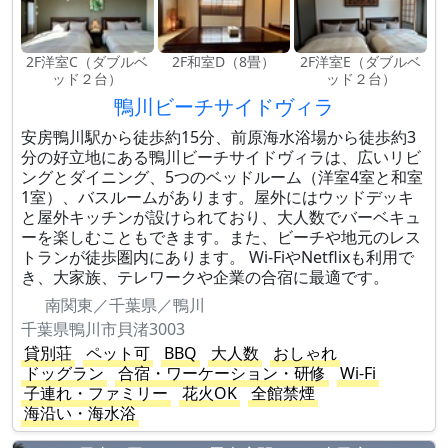
2F洋室C（ダブルベ
2F和室D（8畳）
2F洋室E（ダブルベ
ッド２台）
ッド２台）
鴨川ビーチサイドヴィラ
安房鴨川駅から徒歩約15分、前原海水浴場から徒歩約3
分の好立地にある鴨川ビーチサイドヴィラは、広いリビ
ングとダイニング、5つのベッドルーム（洋室4室と和室
1室）、バスルームがあります。屋外にはウッドデッキ
と屋外キッチンが設けられており、大人数でバーベキュ
ーを楽しむこともできます。また、ビーチや地元のレス
トランが徒歩圏内にあります。 Wi-FiやNetflixも利用で
き、大家族、テレワークや企業の合宿に最適です。
南関東／千葉県／鴨川
千葉県鴨川市貝渚3003
貸別荘
ペット可
BBQ
大人数
おしゃれ
ドッグラン
合宿・ワーケーション・研修
Wi-Fi
子連れ・ファミリー
花火OK
全館禁煙
海沿い・海水浴