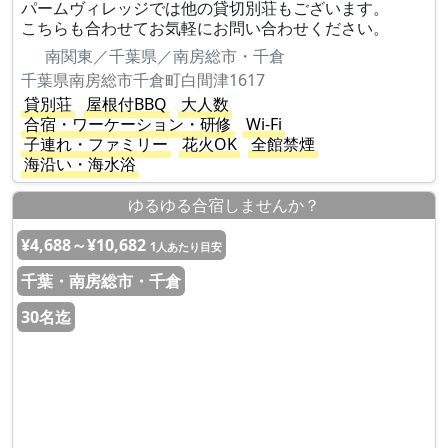
パームヴィレッジでは他の貸切別荘もございます。
こちらも合わせてお気軽にお問い合わせください。
南関東／千葉県／南房総市・千倉
千葉県南房総市千倉町白間津1617
貸別荘
屋根付BBQ
大人数
合宿・ワーケーション・研修
Wi-Fi
子連れ・ファミリー
花火OK
全館禁煙
海沿い・海水浴
ゆるゆる合宿しませんか？
¥4,688～¥10,682
1人あたり目安
千葉・南房総市・千倉
30名迄