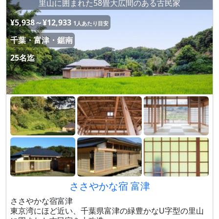
里山に囲まれた58畳大広間のある古民家
¥5,938～¥12,933
1人あたり目安
千葉・富津・鋸南
25名迄
ささやかな宿 富津
ささやかな宿富津
東京湾にほど近い、千葉県富津の緑豊かなU字型の里山