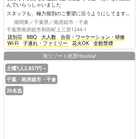
んでいらっしゃいました
スタッフも、極力個別のご要望に沿うようにしてます…
南関東／千葉県／南房総市・千倉
千葉県南房総市和田町上三原1244-1
貸別荘
BBQ
大人数
合宿・ワーケーション・研修
Wi-Fi
子連れ・ファミリー
花火OK
全館禁煙
海リゾート絶景House♪
土曜1人2,857円～
千葉・南房総市・千倉
35名迄